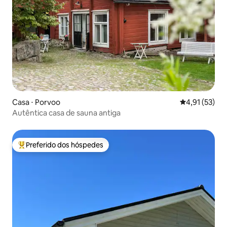
Casa ⋅ Porvoo
4,91 de uma a
4,91 (53)
Autêntica casa de sauna antiga
Preferido dos hóspedes
Entre os melhores preferidos dos hóspedes