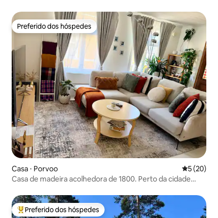
Preferido dos hóspedes
Preferido dos hóspedes
Casa ⋅ Porvoo
5 de uma a
5 (20)
Casa de madeira acolhedora de 1800. Perto da cidade
antiga.
Preferido dos hóspedes
Entre os melhores preferidos dos hóspedes