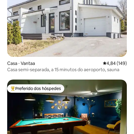
Casa ⋅ Vantaa
4,84 de uma av
4,84 (149)
Casa semi-separada, a 15 minutos do aeroporto, sauna
Preferido dos hóspedes
Entre os melhores preferidos dos hóspedes