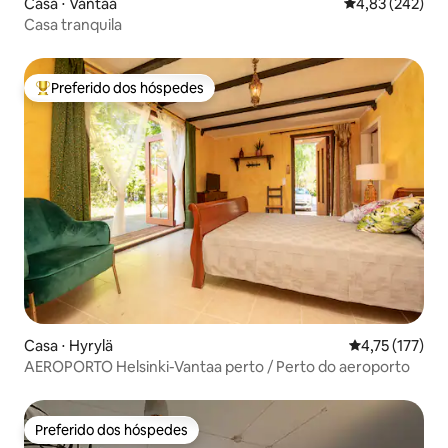
Casa ⋅ Vantaa
4,83 de uma av
4,83 (242)
Casa tranquila
Preferido dos hóspedes
Entre os melhores preferidos dos hóspedes
Casa ⋅ Hyrylä
4,75 de uma av
4,75 (177)
AEROPORTO Helsinki-Vantaa perto / Perto do aeroporto
Preferido dos hóspedes
Preferido dos hóspedes