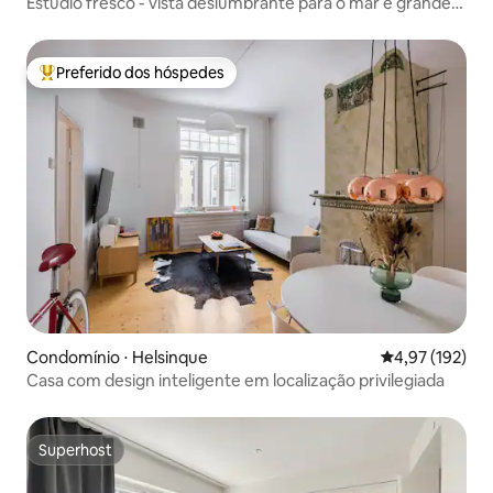
Estúdio fresco - vista deslumbrante para o mar e grande
varanda
Preferido dos hóspedes
Entre os melhores preferidos dos hóspedes
Condomínio ⋅ Helsinque
4,97 de uma av
4,97 (192)
Casa com design inteligente em localização privilegiada
Superhost
Superhost