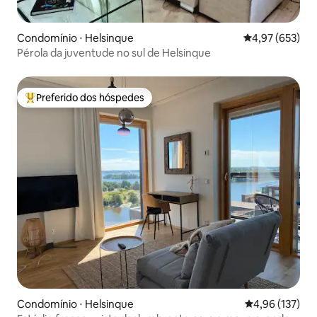
Condomínio ⋅ Helsinque
4,97 de uma av
4,97 (653)
Pérola da juventude no sul de Helsinque
Preferido dos hóspedes
Entre os melhores preferidos dos hóspedes
Condomínio ⋅ Helsinque
4,96 de uma av
4,96 (137)