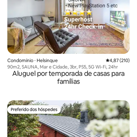
Condomínio ⋅ Helsinque
4,87 de uma av
4,87 (210)
90m2, SAUNA, Mar e Cidade, 3br, PS5, 5G Wi-Fi, 24hr
Aluguel por temporada de casas para
famílias
Preferido dos hóspedes
Preferido dos hóspedes