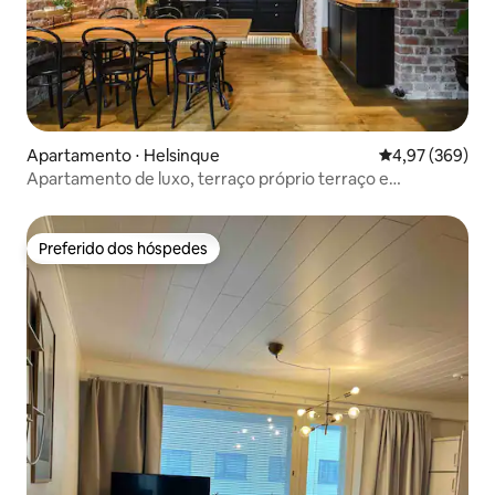
Apartamento ⋅ Helsinque
4,97 de uma ava
4,97 (369)
Apartamento de luxo, terraço próprio terraço e
excelente localização central
Preferido dos hóspedes
Preferido dos hóspedes