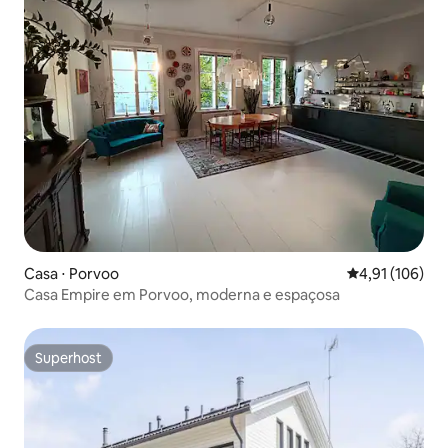
Casa ⋅ Porvoo
4,91 de uma av
4,91 (106)
Casa Empire em Porvoo, moderna e espaçosa
Superhost
Superhost