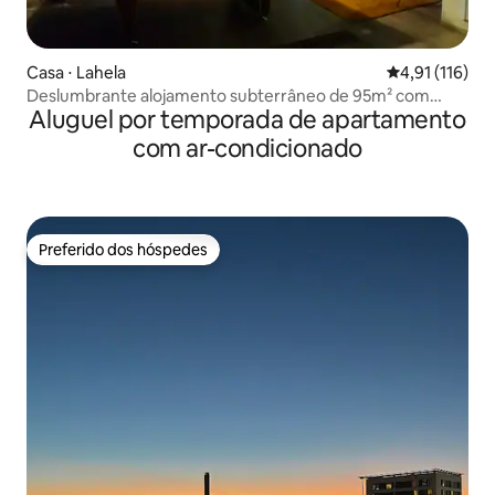
Casa ⋅ Lahela
4,91 de uma av
4,91 (116)
Deslumbrante alojamento subterrâneo de 95m² com
Aluguel por temporada de apartamento
piscina
com ar-condicionado
Preferido dos hóspedes
Preferido dos hóspedes