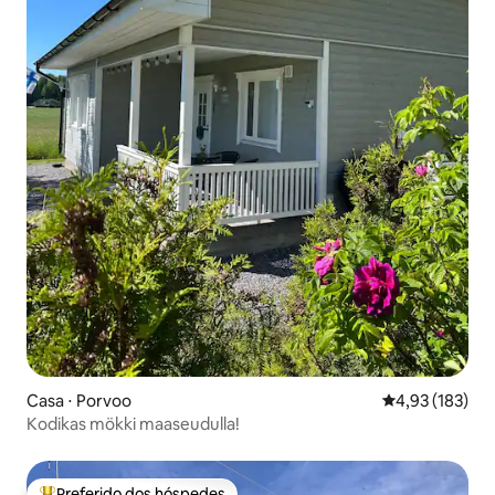
Casa ⋅ Porvoo
4,93 de uma av
4,93 (183)
Kodikas mökki maaseudulla!
Preferido dos hóspedes