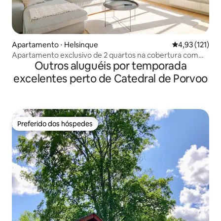
Apartamento ⋅ Helsinque
4,93 de uma av
4,93 (121)
Apartamento exclusivo de 2 quartos na cobertura com
Outros aluguéis por temporada
sauna, 85 m²
excelentes perto de Catedral de Porvoo
Preferido dos hóspedes
Preferido dos hóspedes