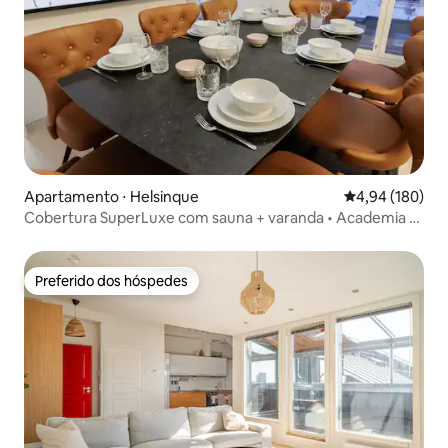
Apartamento ⋅ Helsinque
4,94 de uma av
4,94 (180)
Cobertura SuperLuxe com sauna + varanda • Academia •
Estacionamento
Preferido dos hóspedes
Preferido dos hóspedes