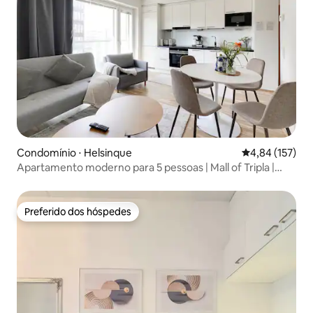
Condomínio ⋅ Helsinque
4,84 de uma av
4,84 (157)
Apartamento moderno para 5 pessoas | Mall of Tripla |
Helsinque
Preferido dos hóspedes
Preferido dos hóspedes