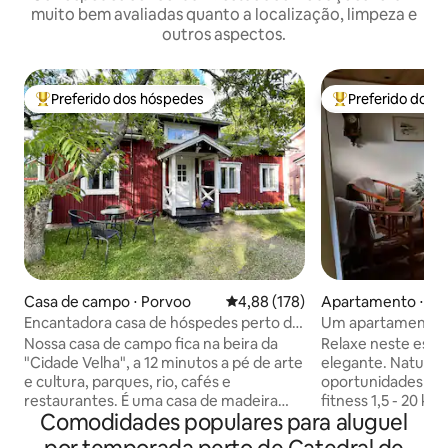
muito bem avaliadas quanto a localização, limpeza e
outros aspectos.
Preferido dos hóspedes
Preferido dos 
Entre os melhores preferidos dos hóspedes
Entre os melhore
Casa de campo ⋅ Porvoo
4,88 de uma avaliação média de 
4,88 (178)
Apartamento ⋅ Po
Encantadora casa de hóspedes perto da
Um apartamento 
cidade antiga
sauna e banheira
Nossa casa de campo fica na beira da
Relaxe neste espa
"Cidade Velha", a 12 minutos a pé de arte
elegante. Naturez
e cultura, parques, rio, cafés e
oportunidades de f
restaurantes. É uma casa de madeira
fitness 1,5 - 20 
Comodidades populares para aluguel
encantadora, tradicional e renovada
mountain bike e es
com uma lareira e sauna* localizada em
próxima. Restaura