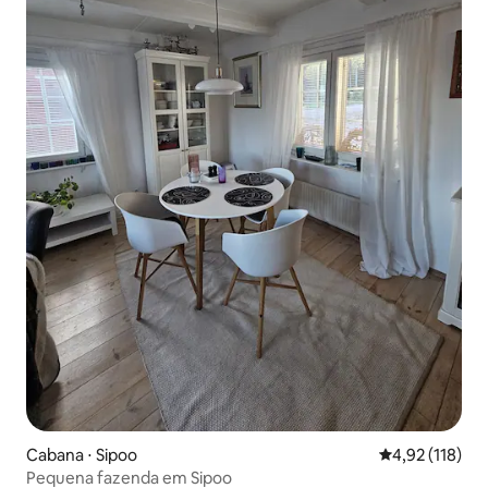
Cabana ⋅ Sipoo
4,92 de uma av
4,92 (118)
Pequena fazenda em Sipoo