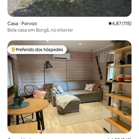
Casa ⋅ Porvoo
4,87 de uma av
4,87 (115)
Bela casa em Borgå, no interior
Preferido dos hóspedes
Entre os melhores preferidos dos hóspedes