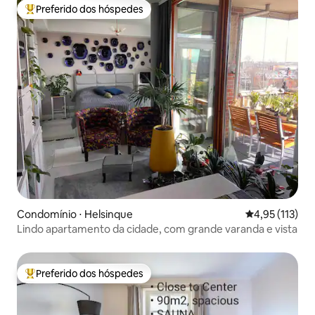
Preferido dos hóspedes
Entre os melhores preferidos dos hóspedes
Condomínio ⋅ Helsinque
4,95 de uma av
4,95 (113)
Lindo apartamento da cidade, com grande varanda e vista
Preferido dos hóspedes
Entre os melhores preferidos dos hóspedes