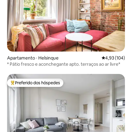
Apartamento ⋅ Helsinque
4,93 de uma av
4,93 (104)
* Pátio fresco e aconchegante apto. terraços ao ar livre*
Preferido dos hóspedes
Entre os melhores preferidos dos hóspedes