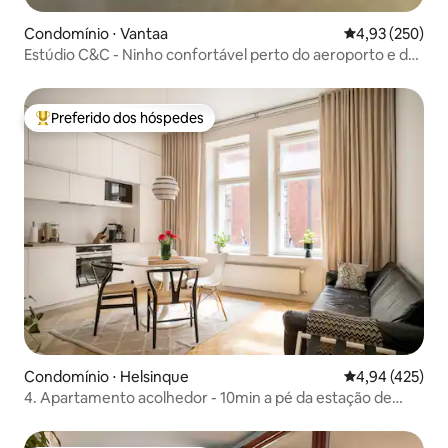
Condomínio ⋅ Vantaa
4,93 de uma av
4,93 (250)
Estúdio C&C - Ninho confortável perto do aeroporto e do
acesso à cidade
Preferido dos hóspedes
Entre os melhores preferidos dos hóspedes
Condomínio ⋅ Helsinque
4,94 de uma av
4,94 (425)
4. Apartamento acolhedor - 10min a pé da estação de
trem