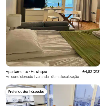
Apartamento ⋅ Helsinque
4,82 de uma av
4,82 (213)
Ar-condicionado | varanda | ótima localização
Preferido dos hóspedes
Preferido dos hóspedes