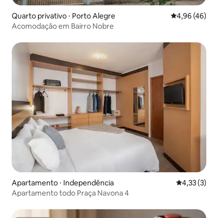
Quarto privativo ⋅ Porto Alegre
4,96 de uma a
4,96 (46)
Acomodação em Bairro Nobre
Apartamento ⋅ Independência
4,33 de uma 
4,33 (3)
Apartamento todo Praça Navona 4