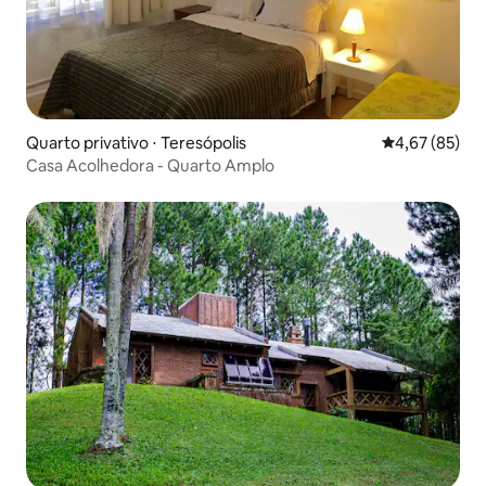
Quarto privativo ⋅ Teresópolis
4,67 de uma a
4,67 (85)
Casa Acolhedora - Quarto Amplo