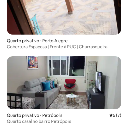
Quarto privativo ⋅ Porto Alegre
Cobertura Espaçosa | Frente à PUC | Churrasqueira
Quarto privativo ⋅ Petrópolis
5 de uma 
5 (7)
Quarto casal no bairro Petrópolis