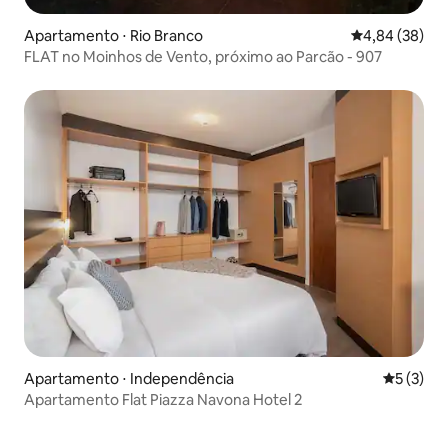
Apartamento ⋅ Rio Branco
4,84 de uma a
4,84 (38)
FLAT no Moinhos de Vento, próximo ao Parcão - 907
Apartamento ⋅ Independência
5 de uma 
5 (3)
Apartamento Flat Piazza Navona Hotel 2