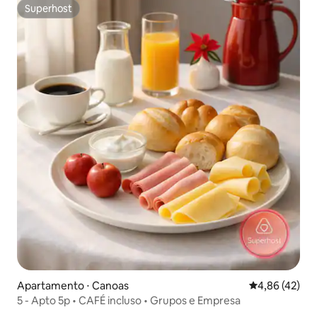
Superhost
Superhost
Apartamento ⋅ Canoas
4,86 de uma a
4,86 (42)
5 - Apto 5p • CAFÉ incluso • Grupos e Empresa