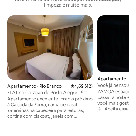
limpeza e muito mais.
Apartamento ⋅ Vil
Você já pensou em
Apartamento ⋅ Rio Branco
4,69 de uma avaliação média de
4,69 (42)
cinema?
ZAMOA espaço Você já pensou em
FLAT no Coração de Porto Alegre - 911
passar a noite e
Apartamento excelente, prédio próximo
você mais gosta? Achamos que
à Calçada da Fama, cama de casal,
já...Aceita essa experiê
luminárias na cabeceira para leituras,
fugir do óbvio e r
cortina com blakout, janela com
monótona que o c
proteção metálica controlando
Aqui você terá pri
luminosidade, ar condicionado, TV LCD,
segurança. Temos tudo para você se
amplo espelho, apoios para malas,