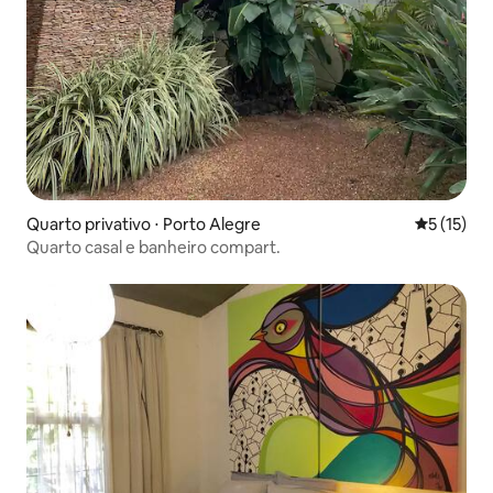
Quarto privativo ⋅ Porto Alegre
5 de uma a
5 (15)
Quarto casal e banheiro compart.