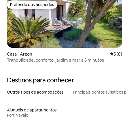
Preferido dos hóspedes
Preferido dos hóspedes
Casa ⋅ Arzon
5 de uma 
5 (8)
Tranquilidade, conforto, jardim e mar a 5 minutos
Destinos para conhecer
Outros tipos de acomodações
Principais pontos turísticos po
Aluguéis de apartamentos
Port Navalo