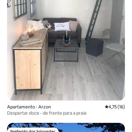
Apartamento ⋅ Arzon
4,75 de uma a
4,75 (16)
Despertar doce - de frente para a praia
Preferido dos hóspedes