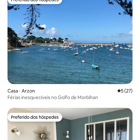
Preferido dos hóspedes
Casa ⋅ Arzon
5 de uma a
5 (27)
Férias inesquecíveis no Golfo de Morbihan
Preferido dos hóspedes
Preferido dos hóspedes