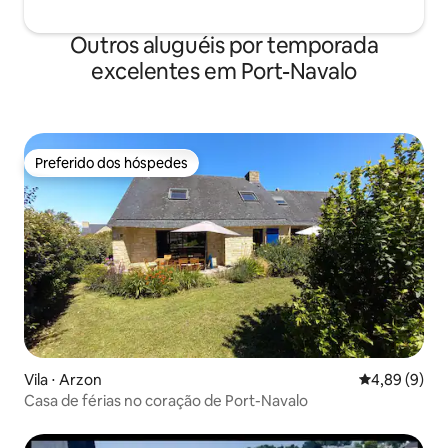
Outros aluguéis por temporada
excelentes em Port-Navalo
Preferido dos hóspedes
Preferido dos hóspedes
Vila ⋅ Arzon
4,89 de uma 
4,89 (9)
Casa de férias no coração de Port-Navalo