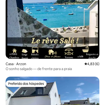
Casa ⋅ Arzon
4,83 de uma 
4,83 (6)
O sonho salgado — de frente para a praia
Preferido dos hóspedes
Preferido dos hóspedes