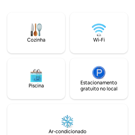
quarto. *Para ter uma estadia agradável
praias, a trilha cos
no verão e no inverno, emprestamos
Vannes, Auray, Car
duas bicicletas sem nenhum custo extra.
muito mais. E, se o
Eles são emprestados sem custo. ⚠️
usem o fogão a lenha. Terei 
acomodação não recomendada para
prazer em recebê-
pessoas com mais de 60 anos e para
lugar e compartilh
bebês.
endereços locais.
Cozinha
Wi-Fi
Estacionamento
Piscina
gratuito no local
Ar-condicionado