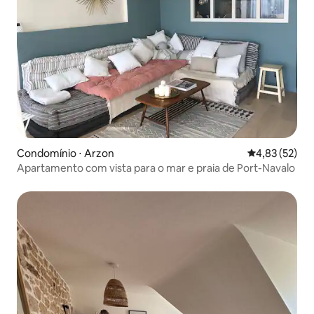
Condomínio ⋅ Arzon
4,83 de uma a
4,83 (52)
Apartamento com vista para o mar e praia de Port-Navalo