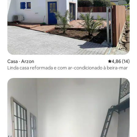
Casa ⋅ Arzon
4,86 de uma a
4,86 (14)
Linda casa reformada e com ar-condicionado à beira-mar