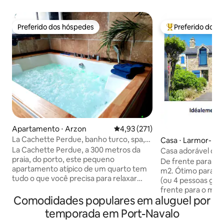
Preferido dos hóspedes
Preferido dos 
Preferido dos hóspedes
Entre os melhore
Apartamento ⋅ Arzon
4,93 de uma avaliação média de 
4,93 (271)
La Cachette Perdue, banho turco, spa,
Casa ⋅ Larmor-Ba
bicicletas*
La Cachette Perdue, a 300 metros da
Casa adorável de f
praia, do porto, este pequeno
4 pessoas)
De frente para o m
apartamento atípico de um quarto tem
m2. Ótimo para um
tudo o que você precisa para relaxar
(ou 4 pessoas graç
como um casal. Mini banho turco no
frente para o mar
chuveiro, banheira de 2 lugares (que
Comodidades populares em aluguel por
lojas, a casa tem a 
está substituindo o banheiro nórdico na
Desfrute do jardi
temporada em Port-Navalo
foto 1) , cinema em casa de 5,1 lugares no
charme do Golfo d