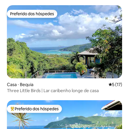
Preferido dos hóspedes
Preferido dos hóspedes
Casa ⋅ Bequia
5 de uma a
5 (17)
Three Little Birds | Lar caribenho longe de casa
Preferido dos hóspedes
Entre os melhores preferidos dos hóspedes