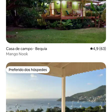
Casa de campo ⋅ Bequia
4,9 de uma a
4,9 (63)
Mango Nook
Preferido dos hóspedes
Preferido dos hóspedes