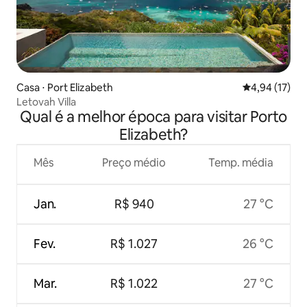
Casa ⋅ Port Elizabeth
4,94 de uma a
4,94 (17)
Letovah Villa
Qual é a melhor época para visitar Porto
Elizabeth?
Mês
Preço médio
Temp. média
Jan.
R$ 940
27 °C
Fev.
R$ 1.027
26 °C
Mar.
R$ 1.022
27 °C