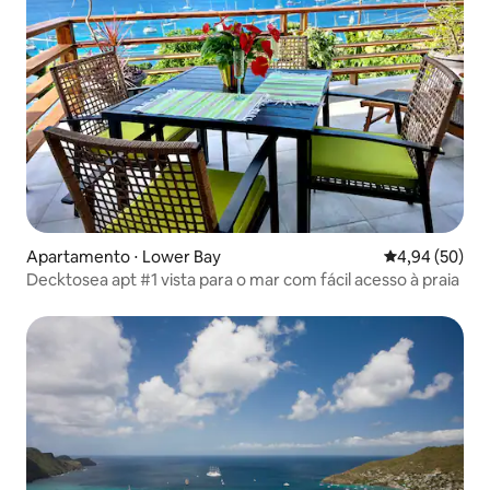
Apartamento ⋅ Lower Bay
4,94 de uma a
4,94 (50)
Decktosea apt #1 vista para o mar com fácil acesso à praia