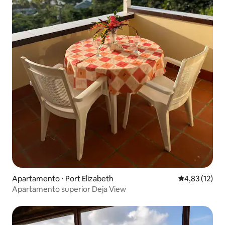
Apartamento ⋅ Port Elizabeth
4,83 de uma a
4,83 (12)
Apartamento superior Deja View