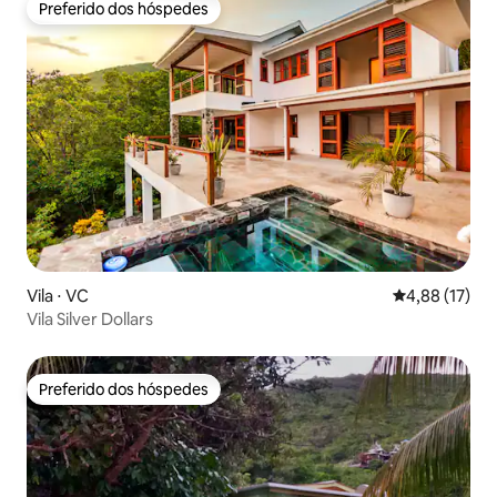
Preferido dos hóspedes
Preferido dos hóspedes
Vila ⋅ VC
4,88 de uma a
4,88 (17)
Vila Silver Dollars
Preferido dos hóspedes
Preferido dos hóspedes