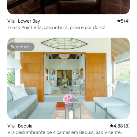
Vila ⋅ Lower Bay
5 de uma 
5 (4)
Trinity Point Villa, casa inteira, praia e pôr do sol
Superhost
Superhost
Vila ⋅ Bequia
4,88 de uma 
4,88 (8)
Vila deslumbrante de 4 camas em Bequia, São Vicente.