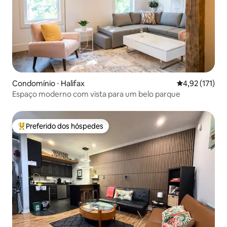
Condomínio ⋅ Halifax
4,92 de uma av
4,92 (171)
Espaço moderno com vista para um belo parque
Preferido dos hóspedes
Entre os melhores preferidos dos hóspedes