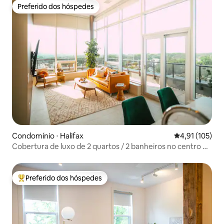
Preferido dos hóspedes
Preferido dos hóspedes
Condomínio ⋅ Halifax
4,91 de uma av
4,91 (105)
Cobertura de luxo de 2 quartos / 2 banheiros no centro de
Halifax!
Preferido dos hóspedes
Entre os melhores preferidos dos hóspedes