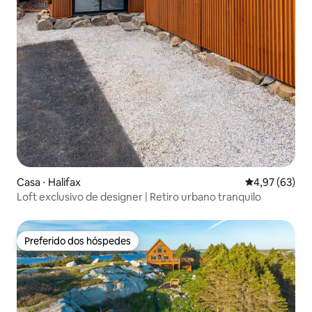
Casa ⋅ Halifax
4,97 de uma a
4,97 (63)
Loft exclusivo de designer | Retiro urbano tranquilo
Preferido dos hóspedes
Preferido dos hóspedes