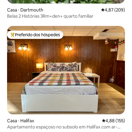
Casa ⋅ Dartmouth
4,87 de uma ava
4,87 (209)
Belas 2 Histórias 3Rm+den+ quarto familiar
Preferido dos hóspedes
Entre os melhores preferidos dos hóspedes
Casa ⋅ Halifax
4,88 de uma av
4,88 (155)
Apartamento espaçoso no subsolo em Halifax com ar-