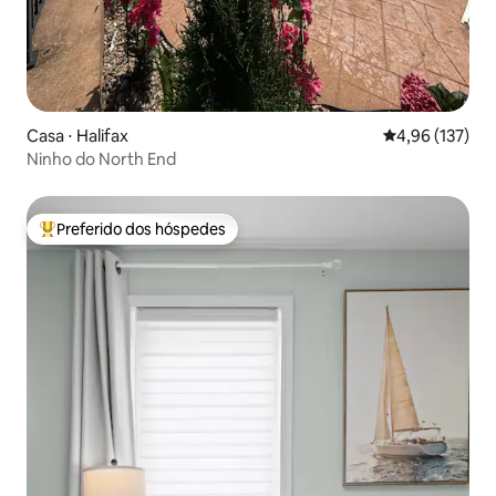
Casa ⋅ Halifax
4,96 de uma av
4,96 (137)
Ninho do North End
Preferido dos hóspedes
Entre os melhores preferidos dos hóspedes