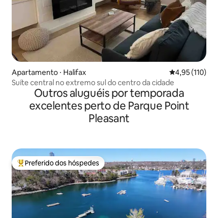
Apartamento ⋅ Halifax
4,95 de uma av
4,95 (110)
Suíte central no extremo sul do centro da cidade
Outros aluguéis por temporada
excelentes perto de Parque Point
Pleasant
Preferido dos hóspedes
Entre os melhores preferidos dos hóspedes