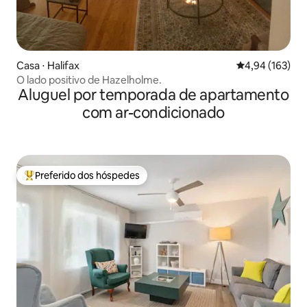
Casa ⋅ Halifax
4,94 de uma av
4,94 (163)
O lado positivo de Hazelholme.
Aluguel por temporada de apartamento
com ar-condicionado
Preferido dos hóspedes
Entre os melhores preferidos dos hóspedes