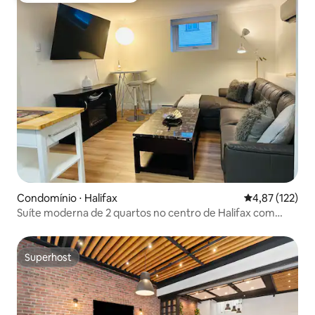
Condomínio ⋅ Halifax
4,87 de uma av
4,87 (122)
Suíte moderna de 2 quartos no centro de Halifax com
estacionamento!
Superhost
Superhost