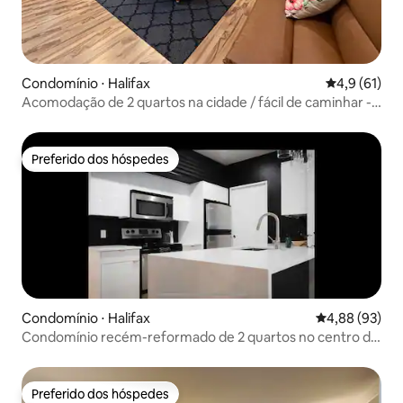
Condomínio ⋅ Halifax
4,9 de uma a
4,9 (61)
Acomodação de 2 quartos na cidade / fácil de caminhar -
perto da universidade e de hospitais
Preferido dos hóspedes
Preferido dos hóspedes
Condomínio ⋅ Halifax
4,88 de uma a
4,88 (93)
Condomínio recém-reformado de 2 quartos no centro da
cidade
Preferido dos hóspedes
Preferido dos hóspedes