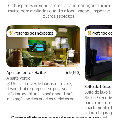
Os hóspedes concordam: estas acomodações foram
muito bem avaliadas quanto a localização, limpeza e
outros aspectos.
Preferido dos hóspedes
Preferido dos 
Entre os melhores preferidos dos hóspedes
Entre os melhore
Apartamento ⋅ Halifax
5 de uma avaliação média de 
5 (160)
A suíte verde
🌿 Uma suíte verde luxuosa – relaxe,
Suíte de hóspede
descontraia e prepare-se para sua
nds Plains
Suíte de luxo à be
próxima aventura – você encontrará
de hidromassage
Retiro Executivo à Be
inspiração nestes quartos repletos de
para o nosso luxuo
vegetação e muito verde. (E sem taxa de
apartamento de do
limpeza*) 🏡 Localizada no bairro recém-
acima da garage
construído e orientado para a família
exclusivas para um