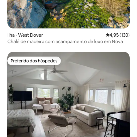
Ilha ⋅ West Dover
4,95 de uma av
4,95 (130)
Chalé de madeira com acampamento de luxo em Nova
Preferido dos hóspedes
Preferido dos hóspedes