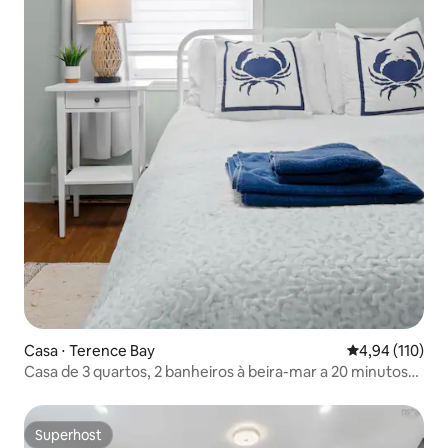
Casa ⋅ Terence Bay
4,94 de uma av
4,94 (110)
Casa de 3 quartos, 2 banheiros à beira-mar a 20 minutos
de Halifax
Superhost
Superhost