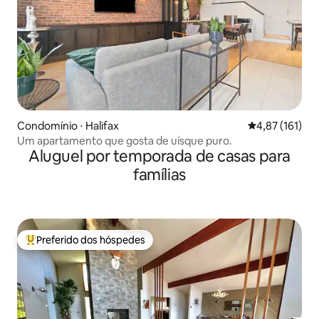
Condomínio ⋅ Halifax
4,87 de uma av
4,87 (161)
Um apartamento que gosta de uísque puro.
Aluguel por temporada de casas para
famílias
Preferido dos hóspedes
Entre os melhores preferidos dos hóspedes