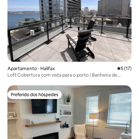
Apartamento ⋅ Halifax
5 de uma a
5 (17)
Loft Cobertura com vista para o porto | Banheira de
hidromassagem
Preferido dos hóspedes
Preferido dos hóspedes