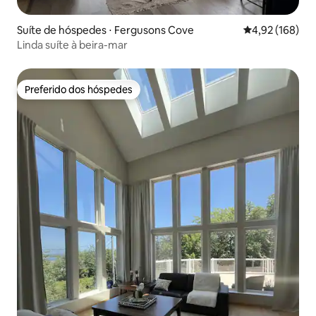
Suíte de hóspedes ⋅ Fergusons Cove
4,92 de uma av
4,92 (168)
Linda suíte à beira-mar
Preferido dos hóspedes
Preferido dos hóspedes