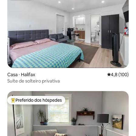
Casa ⋅ Halifax
4,8 de uma av
4,8 (100)
Suíte de solteiro privativa
Preferido dos hóspedes
Entre os melhores preferidos dos hóspedes