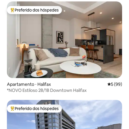
Preferido dos hóspedes
Entre os melhores preferidos dos hóspedes
Apartamento ⋅ Halifax
5 de uma a
5 (99)
*NOVO Estiloso 2B/1B Downtown Halifax
Preferido dos hóspedes
Entre os melhores preferidos dos hóspedes