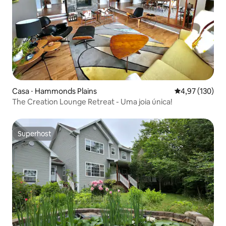
Casa ⋅ Hammonds Plains
4,97 de uma av
4,97 (130)
The Creation Lounge Retreat - Uma joia única!
Superhost
Superhost