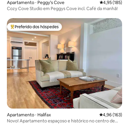
Apartamento ⋅ Peggy's Cove
4,95 de uma av
4,95 (185)
Cozy Cove Studio em Peggys Cove incl. Café da manhã!
Preferido dos hóspedes
Entre os melhores preferidos dos hóspedes
Apartamento ⋅ Halifax
4,96 de uma av
4,96 (163)
Novo! Apartamento espaçoso e histórico no centro de
Halifax