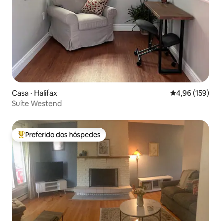
Casa ⋅ Halifax
4,96 de uma av
4,96 (159)
Suíte Westend
Preferido dos hóspedes
Entre os melhores preferidos dos hóspedes