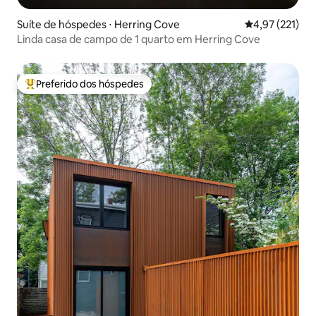
Suíte de hóspedes ⋅ Herring Cove
4,97 de uma av
4,97 (221)
Linda casa de campo de 1 quarto em Herring Cove
Preferido dos hóspedes
Entre os melhores preferidos dos hóspedes