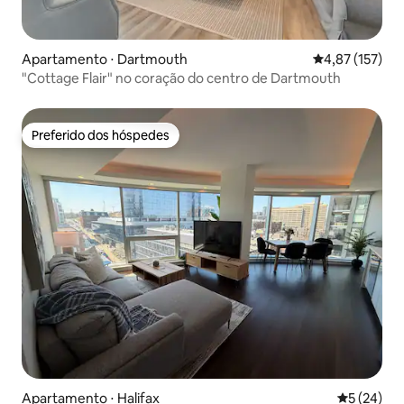
Apartamento ⋅ Dartmouth
4,87 de uma av
4,87 (157)
"Cottage Flair" no coração do centro de Dartmouth
Preferido dos hóspedes
Preferido dos hóspedes
Apartamento ⋅ Halifax
5 de uma a
5 (24)