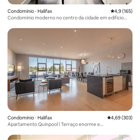
Condomínio ⋅ Halifax
4,9 de uma av
4,9 (165)
Condomínio moderno no centro da cidade em edifício
histórico
Condomínio ⋅ Halifax
4,69 de uma ava
4,69 (303)
Apartamento Quinpool | Terraço enorme e
estacionamento gratuito