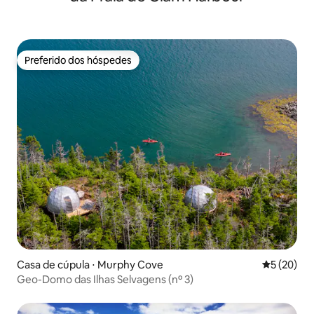
Preferido dos hóspedes
Preferido dos hóspedes
Casa de cúpula ⋅ Murphy Cove
5 de uma a
5 (20)
Geo-Domo das Ilhas Selvagens (nº 3)