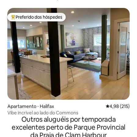
Preferido dos hóspedes
Entre os melhores preferidos dos hóspedes
Apartamento ⋅ Halifax
4,98 de uma av
4,98 (215)
Vibe incrível ao lado do Commons
Outros aluguéis por temporada
excelentes perto de Parque Provincial
da Praia de Clam Harbour