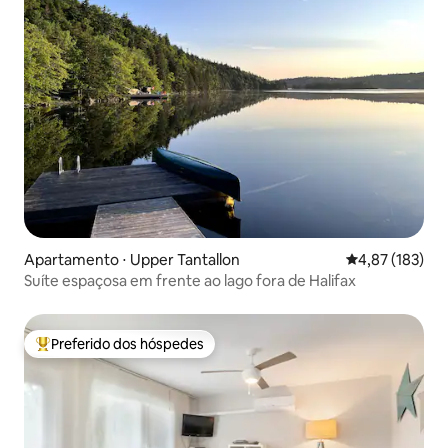
Apartamento ⋅ Upper Tantallon
4,87 de uma av
4,87 (183)
Suíte espaçosa em frente ao lago fora de Halifax
Preferido dos hóspedes
Entre os melhores preferidos dos hóspedes