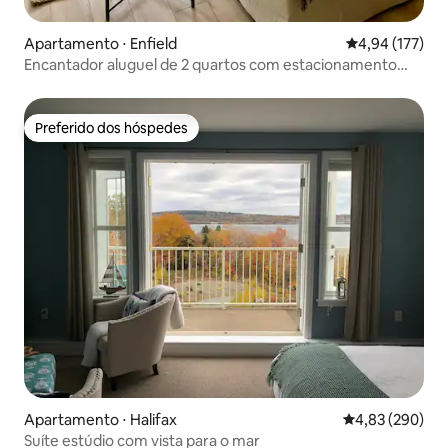
Apartamento ⋅ Enfield
4,94 de uma av
4,94 (177)
Encantador aluguel de 2 quartos com estacionamento
gratuito no local
Preferido dos hóspedes
Preferido dos hóspedes
Apartamento ⋅ Halifax
4,83 de uma ava
4,83 (290)
Suíte estúdio com vista para o mar