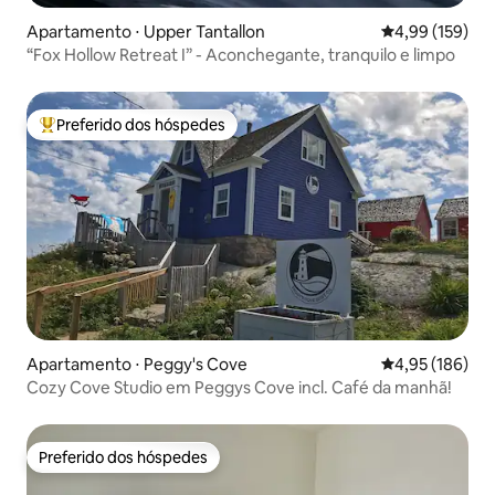
Apartamento ⋅ Upper Tantallon
4,99 de uma av
4,99 (159)
“Fox Hollow Retreat I” - Aconchegante, tranquilo e limpo
Preferido dos hóspedes
Entre os melhores preferidos dos hóspedes
Apartamento ⋅ Peggy's Cove
4,95 de uma av
4,95 (186)
Cozy Cove Studio em Peggys Cove incl. Café da manhã!
Preferido dos hóspedes
Preferido dos hóspedes