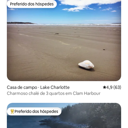
Preferido dos hóspedes
Preferido dos hóspedes
Casa de campo ⋅ Lake Charlotte
4,9 de uma a
4,9 (63)
Charmoso chalé de 3 quartos em Clam Harbour
Preferido dos hóspedes
Entre os melhores preferidos dos hóspedes