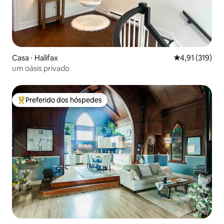
Casa ⋅ Halifax
4,91 de uma av
4,91 (319)
um oásis privado
Preferido dos hóspedes
Entre os melhores preferidos dos hóspedes