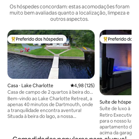
Os hóspedes concordam: estas acomodações foram
muito bem avaliadas quanto a localização, limpeza e
outros aspectos.
Preferido dos hóspedes
Preferido dos 
Entre os melhores preferidos dos hóspedes
Entre os melhore
Casa ⋅ Lake Charlotte
4,98 de uma avaliação média de 
4,98 (125)
Casa de campo de 2 quartos à beira do
lago com banheira de hidromassagem
Bem-vindo ao Lake Charlotte Retreat, a
Suíte de hóspede
apenas 40 minutos de Dartmouth, onde
nds Plains
Suíte de luxo à be
a tranquilidade encontra aventura!
de hidromassage
Retiro Executivo à Be
Situada à beira do lago, a nossa
para o nosso luxuo
propriedade oferece não só uma
apartamento de do
escapadela acolhedora, mas também
acima da garage
caiaques e acesso direto às trilhas de
exclusivas para um