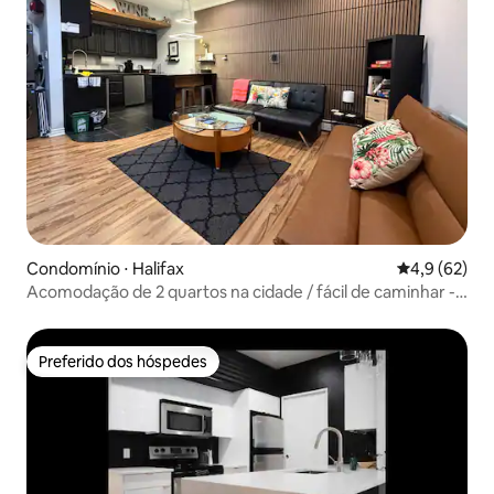
Condomínio ⋅ Halifax
4,9 de uma a
4,9 (62)
Acomodação de 2 quartos na cidade / fácil de caminhar -
perto da universidade e de hospitais
Preferido dos hóspedes
Preferido dos hóspedes