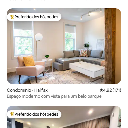
Preferido dos hóspedes
Entre os melhores preferidos dos hóspedes
Condomínio ⋅ Halifax
4,92 de uma av
4,92 (171)
Espaço moderno com vista para um belo parque
Preferido dos hóspedes
Entre os melhores preferidos dos hóspedes