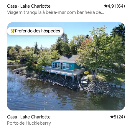
Casa ⋅ Lake Charlotte
4,91 de uma a
4,91 (64)
Viagem tranquila à beira-mar com banheira de
hidromassagem e sauna
Preferido dos hóspedes
Entre os melhores preferidos dos hóspedes
Casa ⋅ Lake Charlotte
5 de uma a
5 (24)
Porto de Huckleberry