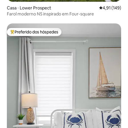
Casa ⋅ Lower Prospect
4,91 de uma av
4,91 (149)
Farol moderno NS inspirado em Four-square
Preferido dos hóspedes
Entre os melhores preferidos dos hóspedes