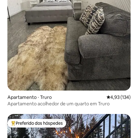
Apartamento ⋅ Truro
4,93 de uma av
4,93 (134)
Apartamento acolhedor de um quarto em Truro
Preferido dos hóspedes
Entre os melhores preferidos dos hóspedes