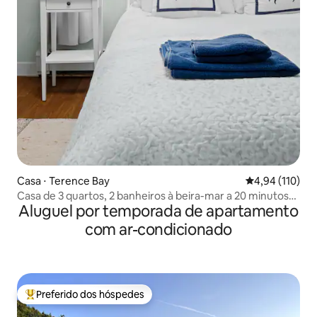
Casa ⋅ Terence Bay
4,94 de uma av
4,94 (110)
Casa de 3 quartos, 2 banheiros à beira-mar a 20 minutos
Aluguel por temporada de apartamento
de Halifax
com ar-condicionado
Preferido dos hóspedes
Entre os melhores preferidos dos hóspedes