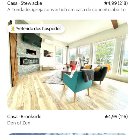
Casa ⋅ Stewiacke
4,99 de uma av
4,99 (218)
A Trindade: igreja convertida em casa de conceito aberto
Preferido dos hóspedes
Entre os melhores preferidos dos hóspedes
Casa ⋅ Brookside
4,99 de uma av
4,99 (116)
Den of Zen