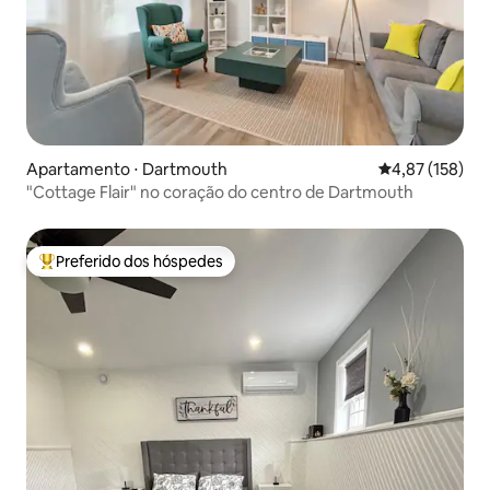
Apartamento ⋅ Dartmouth
4,87 de uma av
4,87 (158)
"Cottage Flair" no coração do centro de Dartmouth
Preferido dos hóspedes
Entre os melhores preferidos dos hóspedes