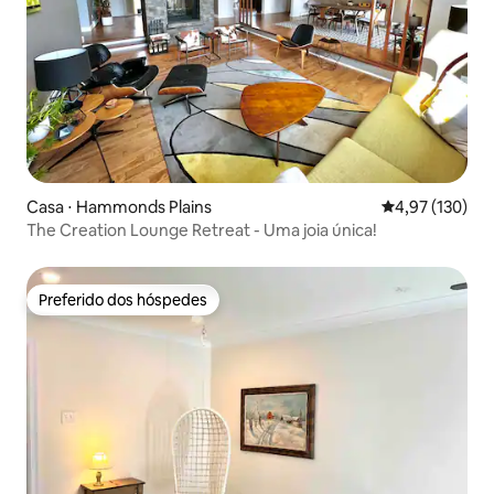
Casa ⋅ Hammonds Plains
4,97 de uma av
4,97 (130)
The Creation Lounge Retreat - Uma joia única!
Preferido dos hóspedes
Preferido dos hóspedes