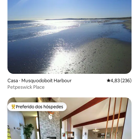
Casa ⋅ Musquodoboit Harbour
4,83 de uma av
4,83 (236)
Petpeswick Place
Preferido dos hóspedes
Entre os melhores preferidos dos hóspedes