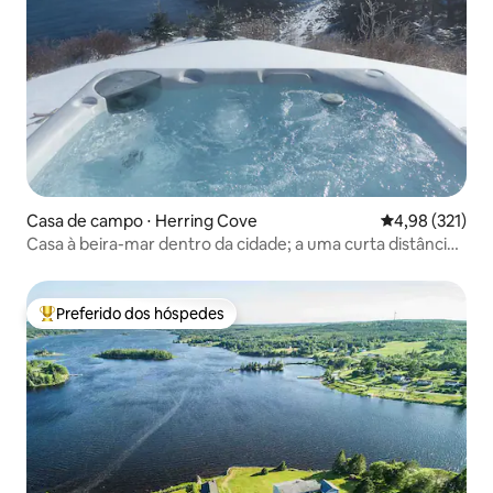
Casa de campo ⋅ Herring Cove
4,98 de uma av
4,98 (321)
Casa à beira-mar dentro da cidade; a uma curta distância
de bicicleta!
Preferido dos hóspedes
Entre os melhores preferidos dos hóspedes