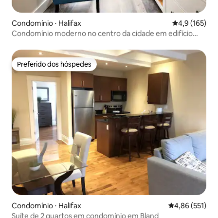
Condomínio ⋅ Halifax
4,9 de uma av
4,9 (165)
Condomínio moderno no centro da cidade em edifício
histórico
Preferido dos hóspedes
Preferido dos hóspedes
Condomínio ⋅ Halifax
4,86 de uma av
4,86 (551)
Suíte de 2 quartos em condomínio em Bland