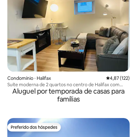
Condomínio ⋅ Halifax
4,87 de uma av
4,87 (122)
Suíte moderna de 2 quartos no centro de Halifax com
Aluguel por temporada de casas para
estacionamento!
famílias
Preferido dos hóspedes
Preferido dos hóspedes