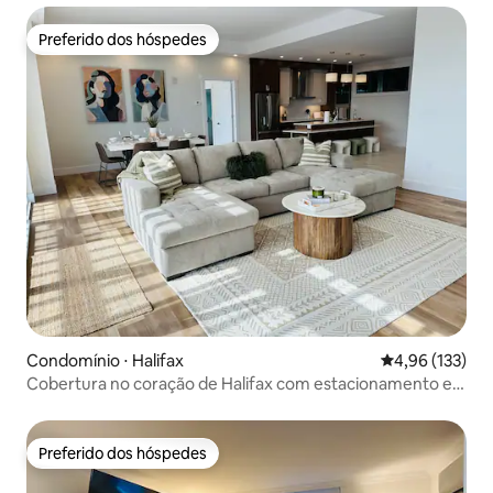
Preferido dos hóspedes
Preferido dos hóspedes
Condomínio ⋅ Halifax
4,96 de uma av
4,96 (133)
Cobertura no coração de Halifax com estacionamento e
vista!
Preferido dos hóspedes
Preferido dos hóspedes