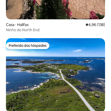
Casa ⋅ Halifax
4,96 de uma av
4,96 (138)
Ninho do North End
Preferido dos hóspedes
Preferido dos hóspedes