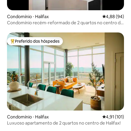
Condomínio ⋅ Halifax
4,88 de uma av
4,88 (94)
Condomínio recém-reformado de 2 quartos no centro da
cidade
Preferido dos hóspedes
Entre os melhores preferidos dos hóspedes
Condomínio ⋅ Halifax
4,91 de uma av
4,91 (101)
Luxuoso apartamento de 2 quartos no centro de Halifax!