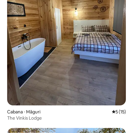
Cabana ⋅ Măguri
5 de uma a
5 (15)
The Vinkis Lodge