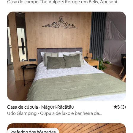
Casa de campo The Vulpets Refuge em Belis, Apuseni
Casa de cúpula ⋅ Măguri-Răcătău
5 de uma 
5 (3)
Udo Glamping • Cúpula de luxo e banheira de
hidromassagem • Apuseni
Preferido dos hóspedes