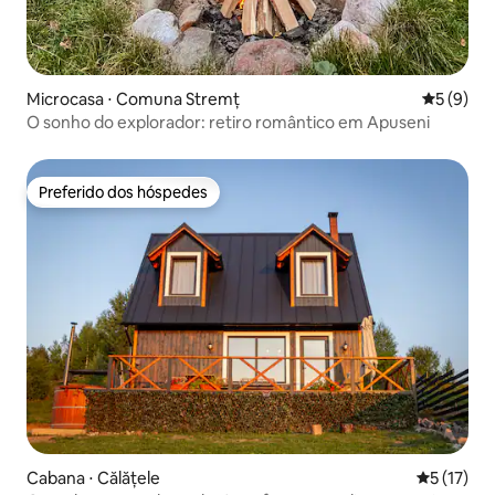
Microcasa ⋅ Comuna Stremț
5 de uma 
5 (9)
O sonho do explorador: retiro romântico em Apuseni
Preferido dos hóspedes
Preferido dos hóspedes
Cabana ⋅ Călățele
5 de uma a
5 (17)