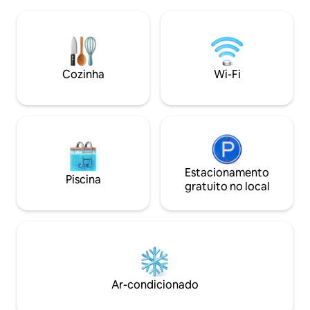
Quer você esteja vindo para um fim de
montanhas. No qui
semana com amigos ou para alguns dias
verdade, parte de
de paz e sossego, o chalé oferece todos
acomodação únic
os confortos de que você precisa. 💻
Apuseni. Classifica
Para quem precisa, há Wi-Fi confiável e
Certificado nº 462
um espaço de trabalho adequado –
Cozinha
Wi-Fi
Ministério do Em
assim, você pode conciliar negócios e
Turismo.
lazer.
Estacionamento
Piscina
gratuito no local
Ar-condicionado