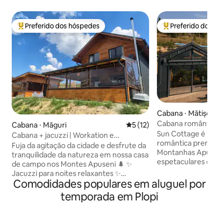
Preferido dos hóspedes
Preferido dos 
Entre os melhores preferidos dos hóspedes
Entre os melhore
Cabana ⋅ Mătișești
Cabana romântica 
Cabana ⋅ Măguri
5 de uma avaliação média de
5 (12)
montanhas
Sun Cottage é um
Cabana + jacuzzi | Workation e
romântica premiu
relaxamento!
Fuja da agitação da cidade e desfrute da
Montanhas Apusen
tranquilidade da natureza em nossa casa
espetaculares da
de campo nos Montes Apuseni 🌲 ✨
diretamente da ca
Jacuzzi para noites relaxantes ✨
parte e claraboia
Comodidades populares em aluguel por
Localização isolada, sem vizinhos
experiência única,
próximos ✨ 3 quartos, 2 banheiros, sala
temporada em Plopi
céus estrelados. P
de estar espaçosa ✨ Cozinha
tranquilidade e na
totalmente equipada ✨ Wi-Fi e Netflix
para um fim de s