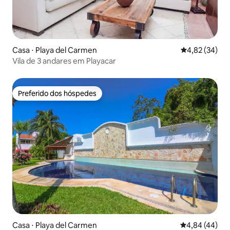
Casa ⋅ Playa del Carmen
4,82 de uma a
4,82 (34)
Vila de 3 andares em Playacar
Preferido dos hóspedes
Preferido dos hóspedes
Casa ⋅ Playa del Carmen
4,84 de uma a
4,84 (44)