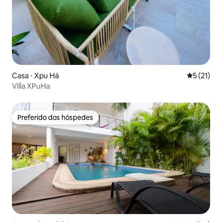
Casa ⋅ Xpu Há
5 de uma a
5 (21)
Villa XPuHa
Preferido dos hóspedes
Preferido dos hóspedes