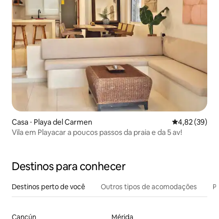
Casa ⋅ Playa del Carmen
4,82 de uma a
4,82 (39)
Vila em Playacar a poucos passos da praia e da 5 av!
Destinos para conhecer
Destinos perto de você
Outros tipos de acomodações
Pr
Cancún
Mérida