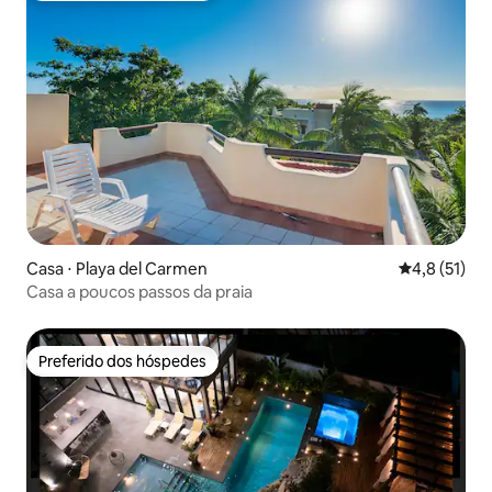
Casa ⋅ Playa del Carmen
4,8 de uma a
4,8 (51)
Casa a poucos passos da praia
Preferido dos hóspedes
Preferido dos hóspedes