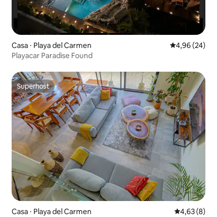
Casa ⋅ Playa del Carmen
4,96 de uma a
4,96 (24)
Playacar Paradise Found
Superhost
Superhost
Casa ⋅ Playa del Carmen
4,63 de uma 
4,63 (8)