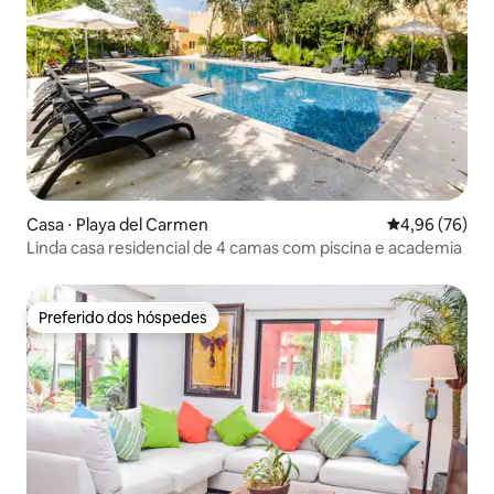
Casa ⋅ Playa del Carmen
4,96 de uma a
4,96 (76)
Linda casa residencial de 4 camas com piscina e academia
Preferido dos hóspedes
Preferido dos hóspedes