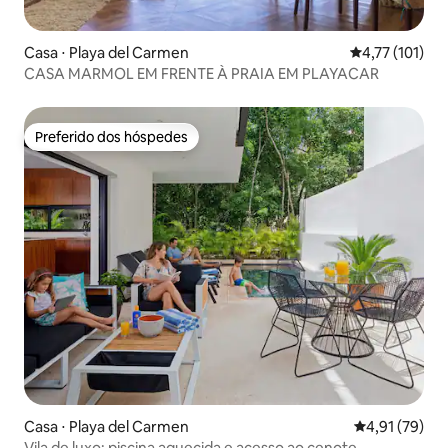
Casa ⋅ Playa del Carmen
4,77 de uma av
4,77 (101)
CASA MARMOL EM FRENTE À PRAIA EM PLAYACAR
Preferido dos hóspedes
Preferido dos hóspedes
Casa ⋅ Playa del Carmen
4,91 de uma a
4,91 (79)
Vila de luxo: piscina aquecida e acesso ao cenote