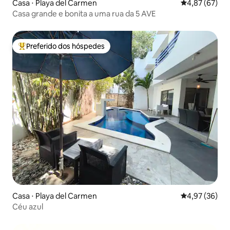
Casa ⋅ Playa del Carmen
4,87 de uma a
4,87 (67)
Casa grande e bonita a uma rua da 5 AVE
Preferido dos hóspedes
Entre os melhores preferidos dos hóspedes
Casa ⋅ Playa del Carmen
4,97 de uma a
4,97 (36)
Céu azul