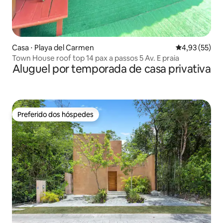
Casa ⋅ Playa del Carmen
4,93 de uma a
4,93 (55)
Town House roof top 14 pax a passos 5 Av. E praia
Aluguel por temporada de casa privativa
Preferido dos hóspedes
Preferido dos hóspedes