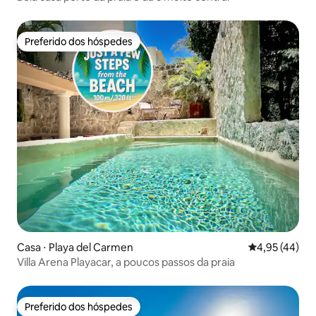
Preferido dos hóspedes
Preferido dos hóspedes
Casa ⋅ Playa del Carmen
4,95 de uma a
4,95 (44)
Villa Arena Playacar, a poucos passos da praia
Preferido dos hóspedes
Preferido dos hóspedes