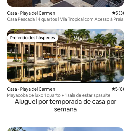
Casa ⋅ Playa del Carmen
5 de uma 
5 (3)
Casa Pescada | 4 quartos | Vila Tropical com Acesso à Praia
Preferido dos hóspedes
Preferido dos hóspedes
Casa ⋅ Playa del Carmen
5 de uma 
5 (6)
Mayacoba de luxo 1 quarto + 1 sala de estar spasuite
Aluguel por temporada de casa por
semana