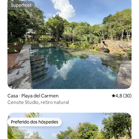
Superhost
Superhost
Casa ⋅ Playa del Carmen
4,8 de uma a
4,8 (30)
Cenote Studio, retiro natural
Preferido dos hóspedes
Preferido dos hóspedes