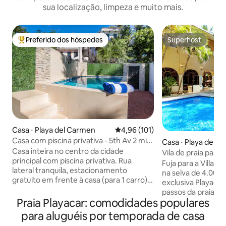
sua localização, limpeza e muito mais.
Preferido dos hóspedes
Superhost
Entre os melhores preferidos dos hóspedes
Superhost
Casa ⋅ Playa del Carmen
4,96 de uma avaliação média de 
4,96 (101)
Casa com piscina privativa - 5th Av 2 min
Casa ⋅ Playa del 
- Praia 8 min a pé
Casa inteira no centro da cidade
Vila de praia para
principal com piscina privativa. Rua
de piscina enorm
Fuja para a Villa 
lateral tranquila, estacionamento
na selva de 4.000
gratuito em frente à casa (para 1 carro)
exclusiva Playacar
Localização incrível! O centro da 5ª
passos da praia. Es
Avenida fica a apenas 2 minutos, o
Praia Playacar: comodidades populares
quartos com 12 ca
mercado de produtos frescos favorito
grupos de até 30 
para aluguéis por temporada de casa
local (DAC), o Supermercado Mega
uma enorme piscin