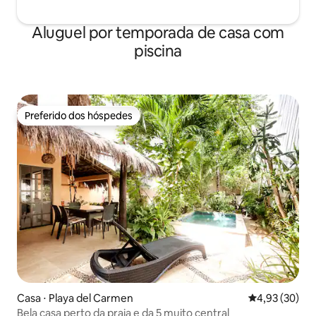
Aluguel por temporada de casa com
piscina
Preferido dos hóspedes
Preferido dos hóspedes
Casa ⋅ Playa del Carmen
4,93 de uma a
4,93 (30)
Bela casa perto da praia e da 5 muito central