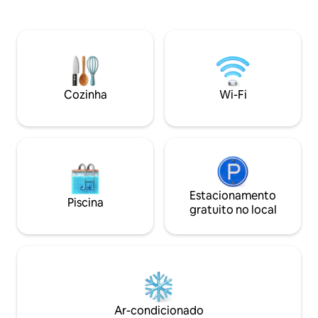
Soriana ficam a cerca de 4-6 minutos a
com churrasqueira
pé, a praia a 8 minutos Smart TV de 65
ar-condicionado e
polegadas na sala de estar TV smart de
Fi forte com espa
50 polegadas no quarto principal Smart
dedicado, TVs e b
TV de 55 polegadas na sala de estar
solicitação. Caminh
Máquina de lavar e secar roupa
ruínas maias e a 5
Churrasqueira a carvão - carvão e
tropical cheio de
Cozinha
Wi-Fi
utensílios para grelhar Toalhas de praia,
nova construção e
cadeiras de praia dobráveis, guarda-sol
espaço, privacida
autêntica da selva
Estacionamento
Piscina
gratuito no local
Ar-condicionado