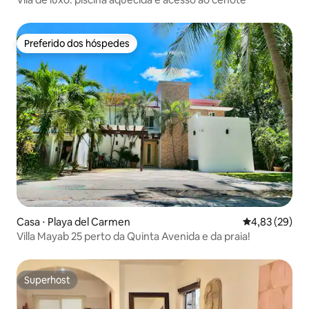
Preferido dos hóspedes
Preferido dos hóspedes
Casa ⋅ Playa del Carmen
4,83 de uma a
4,83 (29)
Villa Mayab 25 perto da Quinta Avenida e da praia!
Superhost
Superhost