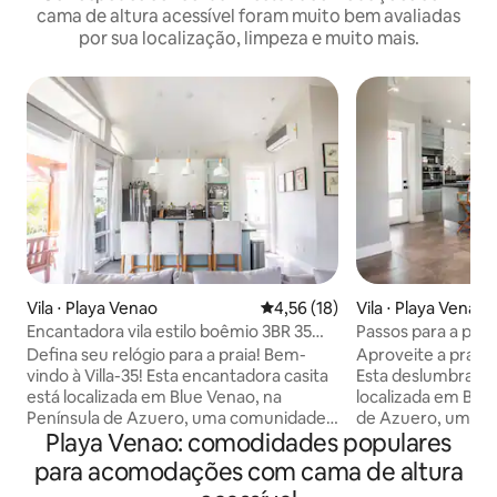
cama de altura acessível foram muito bem avaliadas
por sua localização, limpeza e muito mais.
Vila ⋅ Playa Venao
4,56 de uma avaliação média de
4,56 (18)
Vila ⋅ Playa Venao
Encantadora vila estilo boêmio 3BR 35
Passos para a praia
em Playa Venao
Venao
Defina seu relógio para a praia! Bem-
Aproveite a praia e
vindo à Villa-35! Esta encantadora casita
Esta deslumbrante
está localizada em Blue Venao, na
localizada em Blu
Península de Azuero, uma comunidade
de Azuero, uma c
Playa Venao: comodidades populares
única à beira-mar e um paraíso tropical,
beira-mar e um pa
com quilômetros de praias incríveis.
quilómetros de be
para acomodações com cama de altura
Uma caminhada rápida e você está em
uma caminhada ráp