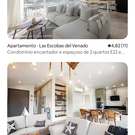
Apartamento ⋅ Las Escobas del Venado
4,82 de uma a
4,82 (11)
Condomínio encantador e espaçoso de 2 quartos E22 em
Playa Venao