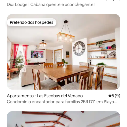
Didi Lodge | Cabana quente e aconchegante!
Preferido dos hóspedes
Preferido dos hóspedes
Apartamento ⋅ Las Escobas del Venado
5 de uma 
5 (9)
Condomínio encantador para famílias 2BR D11 em Playa
Venao