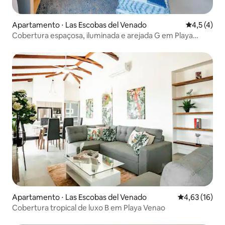
Apartamento ⋅ Las Escobas del Venado
4,5 de uma 
4,5 (4)
Cobertura espaçosa, iluminada e arejada G em Playa
Venao
Apartamento ⋅ Las Escobas del Venado
4,63 de uma a
4,63 (16)
Cobertura tropical de luxo B em Playa Venao