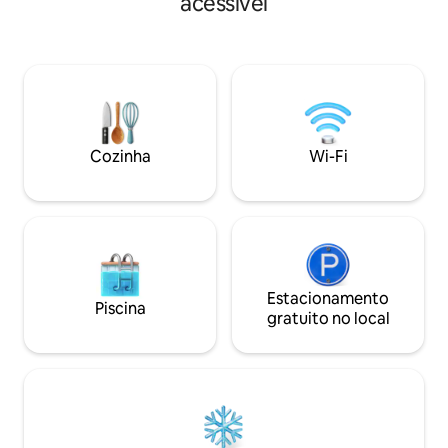
acessível
busca de diferentes aventuras! Nossa
praia, pronto para
fabulosa e cheia de sol tem 3 camas/3
Nossa encantadora
banheiros, dois com uma confortável
tem 3 camas/3 ba
cama queen size e a terceira com 2
uma confortável c
camas de solteiro. A sala de estar, a
terceira com cama
cozinha e o terraço estão totalmente
beliche completo. 
equipados para que você relaxe —
e terraço — Totalmente equipado para
Totalmente equipado para sua viagem
sua viagem tropica
Cozinha
Wi-Fi
tropical.
Estacionamento
Piscina
gratuito no local