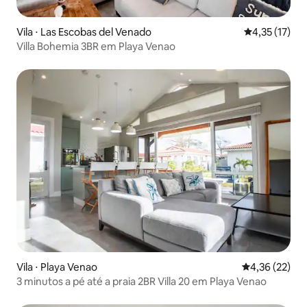
Vila ⋅ Las Escobas del Venado
4,35 de uma a
4,35 (17)
Villa Bohemia 3BR em Playa Venao
Vila ⋅ Playa Venao
4,36 de uma a
4,36 (22)
3 minutos a pé até a praia 2BR Villa 20 em Playa Venao