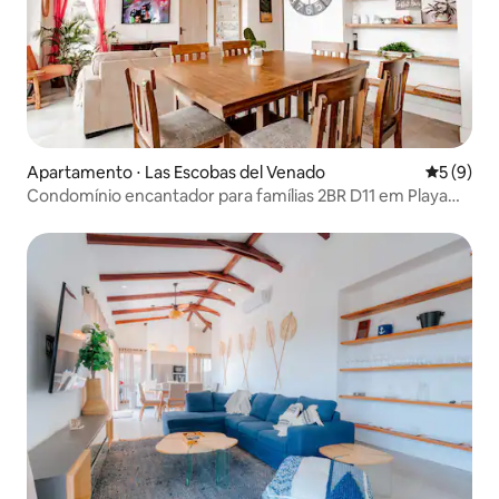
Apartamento ⋅ Las Escobas del Venado
5 de uma 
5 (9)
Condomínio encantador para famílias 2BR D11 em Playa
Venao