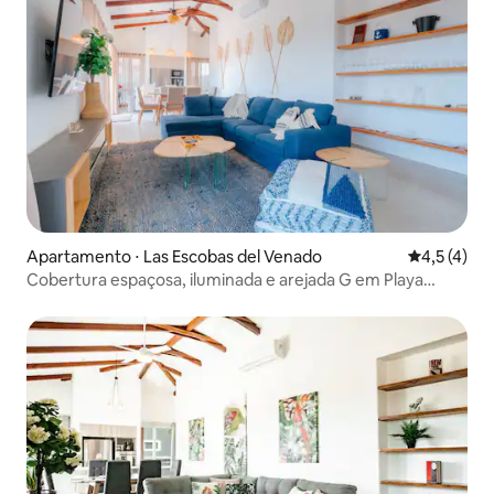
Apartamento ⋅ Las Escobas del Venado
4,5 de uma 
4,5 (4)
Cobertura espaçosa, iluminada e arejada G em Playa
Venao