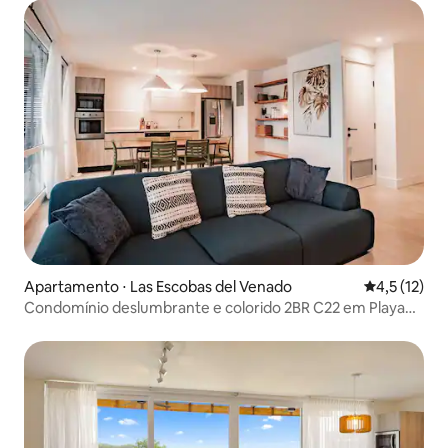
Apartamento ⋅ Las Escobas del Venado
4,5 de uma a
4,5 (12)
Condomínio deslumbrante e colorido 2BR C22 em Playa
Venao