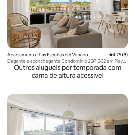
Apartamento ⋅ Las Escobas del Venado
4,75 de uma 
4,75 (8)
Elegante e aconchegante Condomínio 2QT G32 em Playa
Outros aluguéis por temporada com
Venao
cama de altura acessível