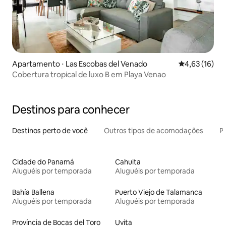
Apartamento ⋅ Las Escobas del Venado
4,63 de uma a
4,63 (16)
Cobertura tropical de luxo B em Playa Venao
Destinos para conhecer
Destinos perto de você
Outros tipos de acomodações
Pr
Cidade do Panamá
Cahuita
Aluguéis por temporada
Aluguéis por temporada
Bahía Ballena
Puerto Viejo de Talamanca
Aluguéis por temporada
Aluguéis por temporada
Província de Bocas del Toro
Uvita