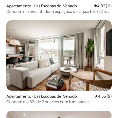
Apartamento ⋅ Las Escobas del Venado
4,82 de uma a
4,82 (11)
Condomínio encantador e espaçoso de 2 quartos E22 em
Playa Venao
Apartamento ⋅ Las Escobas del Venado
4,56 de uma 
4,56 (9)
Condomínio B21 de 2 quartos bem iluminado e
aconchegante em Playa Venao