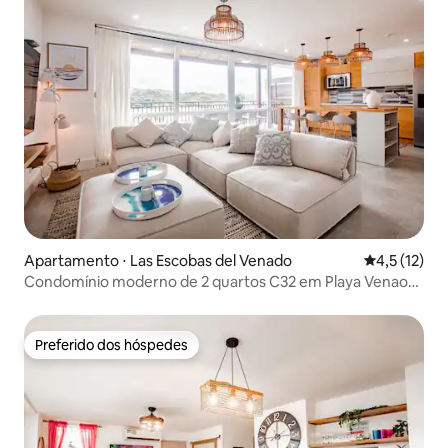
Apartamento ⋅ Las Escobas del Venado
4,5 de uma a
4,5 (12)
Condomínio moderno de 2 quartos C32 em Playa Venao
para nômades
Preferido dos hóspedes
Preferido dos hóspedes