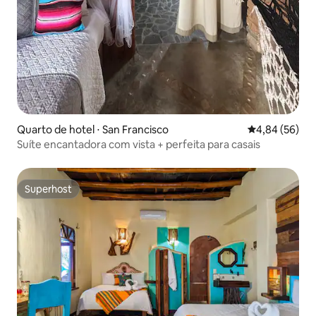
Quarto de hotel ⋅ San Francisco
4,84 de uma a
4,84 (56)
Suíte encantadora com vista + perfeita para casais
Superhost
Superhost