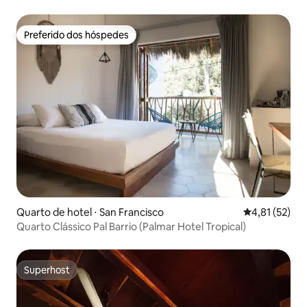
Preferido dos hóspedes
Preferido dos hóspedes
Quarto de hotel ⋅ San Francisco
4,81 de uma a
4,81 (52)
Quarto Clássico Pal Barrio (Palmar Hotel Tropical)
Superhost
Superhost