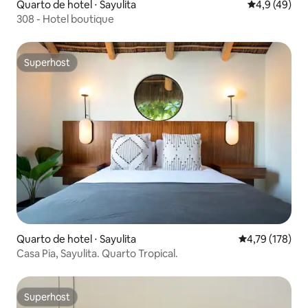
Quarto de hotel ⋅ Sayulita
4,9 de uma a
4,9 (49)
308 - Hotel boutique
Superhost
Superhost
Quarto de hotel ⋅ Sayulita
4,79 de uma av
4,79 (178)
Casa Pia, Sayulita. Quarto Tropical.
Superhost
Superhost