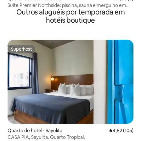
Suíte Premier Northside: piscina, sauna e mergulho em
Outros aluguéis por temporada em
água fria
hotéis boutique
Superhost
Superhost
Quarto de hotel ⋅ Sayulita
4,82 de uma av
4,82 (105)
CASA PIA, Sayulita. Quarto Tropical.