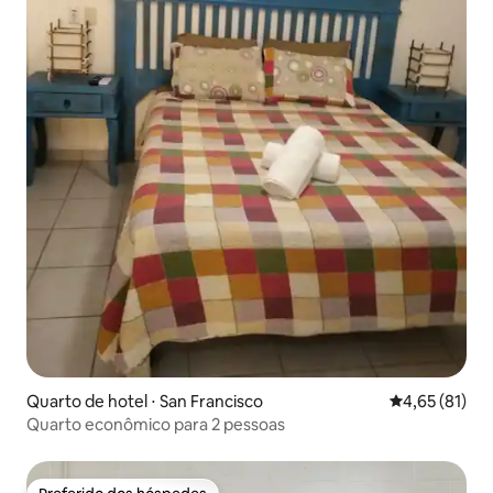
Quarto de hotel ⋅ San Francisco
4,65 de uma a
4,65 (81)
Quarto econômico para 2 pessoas