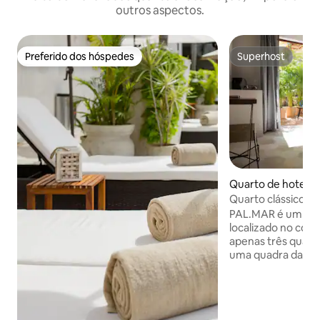
outros aspectos.
Preferido dos hóspedes
Superhost
Preferido dos hóspedes
Superhost
Quarto de hotel ⋅ 
co
Quarto clássico Pa
Tropical)
PAL.MAR é um peq
localizado no cora
apenas três quarte
uma quadra da ave
uma atmosfera mui
para relaxar no pát
piscina. O PAL´ E
quarto com uma c