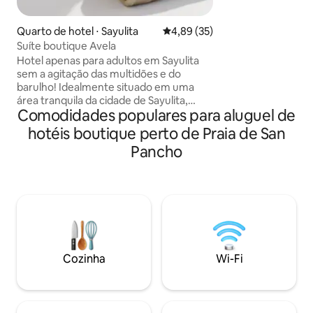
no piso térreo ao 
(pode ser algum ba
acesso e perto d
Quarto de hotel ⋅ Sayulita
4,89 de uma avaliação média de
4,89 (35)
agradável terraço p
Suíte boutique Avela
uma geladeira peq
Hotel apenas para adultos em Sayulita
café e açúcar são 
sem a agitação das multidões e do
barulho! Idealmente situado em uma
área tranquila da cidade de Sayulita,
Comodidades populares para aluguel de
nosso hotel boutique recém-construído
coloca você no meio de um cenário
hotéis boutique perto de Praia de San
tropical, a poucos minutos da energia
Pancho
vibrante da praia de Sayulita, lojas
boutique, bares e restaurantes. Hotel
sofisticado, apenas para adultos,
experiências de luxo conceituais em um
ambiente encantador que se mistura
com um estilo de vida mexicano
requintado. Decoração chique, toques
de designer e comodidades de luxo.
Cozinha
Wi-Fi