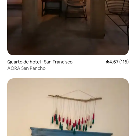
Quarto de hotel ⋅ San Francisco
4,67 de uma av
4,67 (116)
AORA San Pancho