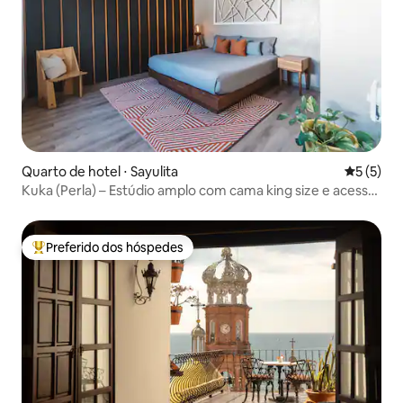
Quarto de hotel ⋅ Sayulita
5 de uma 
5 (5)
Kuka (Perla) – Estúdio amplo com cama king size e acesso
à piscina
Preferido dos hóspedes
Entre os melhores preferidos dos hóspedes