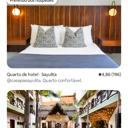
Preferido dos hóspedes
Preferido dos hóspedes
Quarto de hotel ⋅ Sayulita
4,86 de uma av
4,86 (196)
@casapiasayulita. Quarto confortável.