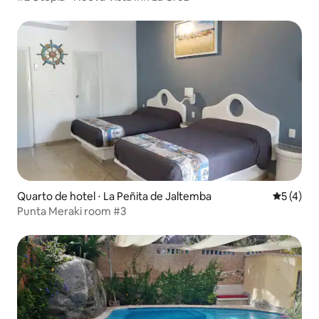
Quarto de hotel ⋅ La Peñita de Jaltemba
5 de uma 
5 (4)
Punta Meraki room #3