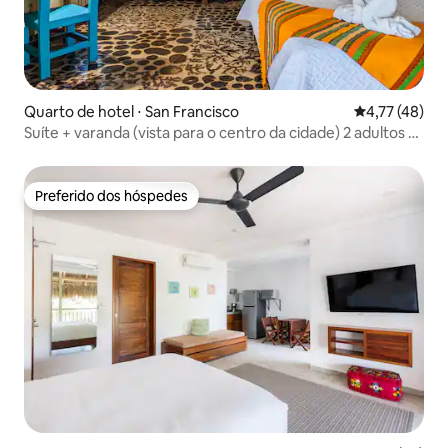
Quarto de hotel ⋅ San Francisco
4,77 de uma a
4,77 (48)
Suíte + varanda (vista para o centro da cidade) 2 adultos 2
crianças
Preferido dos hóspedes
Preferido dos hóspedes