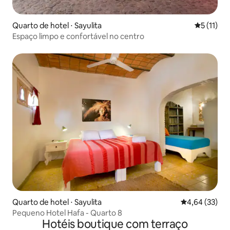
Quarto de hotel ⋅ Sayulita
5 de uma a
5 (11)
Espaço limpo e confortável no centro
Quarto de hotel ⋅ Sayulita
4,64 de uma a
4,64 (33)
Pequeno Hotel Hafa - Quarto 8
Hotéis boutique com terraço