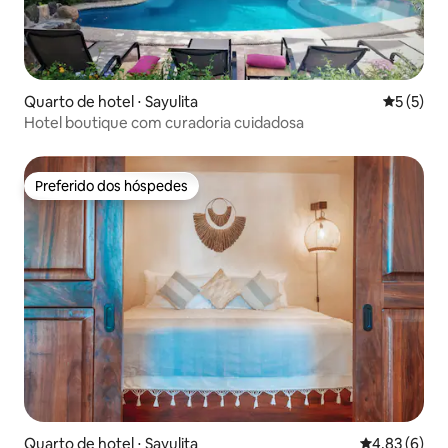
Quarto de hotel ⋅ Sayulita
5 de uma 
5 (5)
Hotel boutique com curadoria cuidadosa
Preferido dos hóspedes
Preferido dos hóspedes
Quarto de hotel ⋅ Sayulita
4,83 de uma 
4,83 (6)