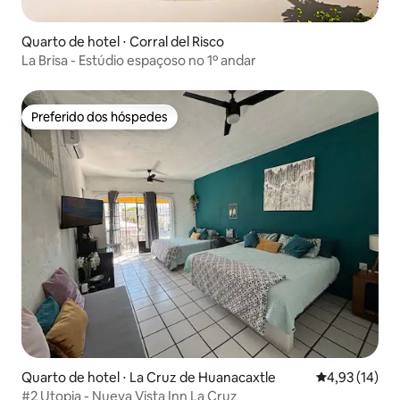
Quarto de hotel ⋅ Corral del Risco
La Brisa - Estúdio espaçoso no 1º andar
Preferido dos hóspedes
Preferido dos hóspedes
Quarto de hotel ⋅ La Cruz de Huanacaxtle
4,93 de uma a
4,93 (14)
#2 Utopia - Nueva Vista Inn La Cruz