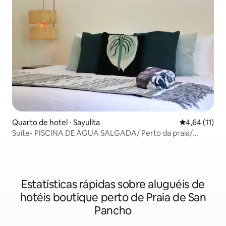
Quarto de hotel ⋅ Sayulita
4,64 de uma a
4,64 (11)
Suíte- PISCINA DE ÁGUA SALGADA/ Perto da praia/
Estúdio de ioga
Estatísticas rápidas sobre aluguéis de
hotéis boutique perto de Praia de San
Pancho