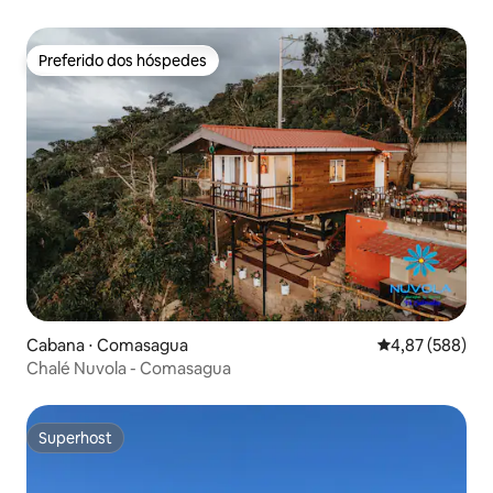
Preferido dos hóspedes
Preferido dos hóspedes
Cabana ⋅ Comasagua
4,87 de uma ava
4,87 (588)
Chalé Nuvola - Comasagua
Superhost
Superhost