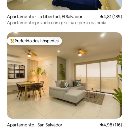
Apartamento ⋅ La Libertad, El Salvador
4,81 de uma av
4,81 (189)
Apartamento privado com piscina e perto da praia
Preferido dos hóspedes
Entre os melhores preferidos dos hóspedes
Apartamento ⋅ San Salvador
4,98 de uma av
4,98 (116)