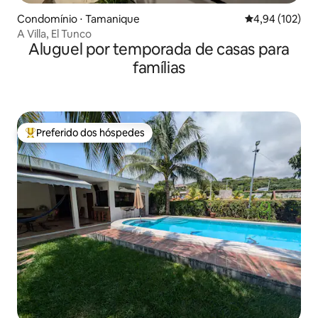
Condomínio ⋅ Tamanique
4,94 de uma av
4,94 (102)
A Villa, El Tunco
Aluguel por temporada de casas para
famílias
Preferido dos hóspedes
Entre os melhores preferidos dos hóspedes