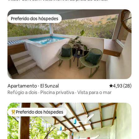
Preferido dos hóspedes
Preferido dos hóspedes
Apartamento ⋅ El Sunzal
4,93 de uma a
4,93 (28)
Refúgio a dois · Piscina privativa · Vista para o mar
Preferido dos hóspedes
Entre os melhores preferidos dos hóspedes