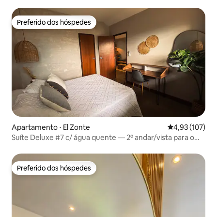
Preferido dos hóspedes
Preferido dos hóspedes
Apartamento ⋅ El Zonte
4,93 de uma av
4,93 (107)
Suíte Deluxe #7 c/ água quente — 2º andar/vista para o
mar
Preferido dos hóspedes
Preferido dos hóspedes