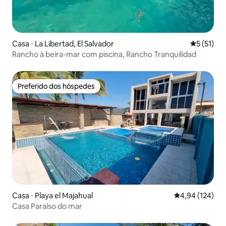
Casa ⋅ La Libertad, El Salvador
5 de uma a
5 (51)
Rancho à beira-mar com piscina, Rancho Tranquilidad
Preferido dos hóspedes
Preferido dos hóspedes
Casa ⋅ Playa el Majahual
4,94 de uma av
4,94 (124)
Casa Paraíso do mar