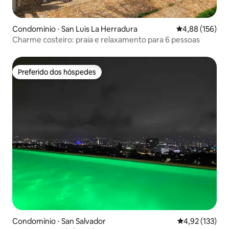
Condomínio ⋅ San Luis La Herradura
4,88 de uma av
4,88 (156)
Charme costeiro: praia e relaxamento para 6 pessoas
Preferido dos hóspedes
Preferido dos hóspedes
Condomínio ⋅ San Salvador
4,92 de uma av
4,92 (133)