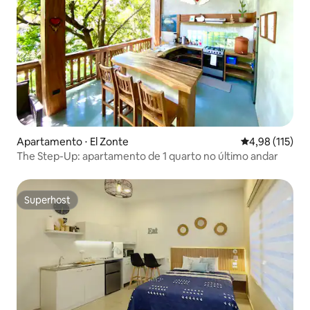
Apartamento ⋅ El Zonte
4,98 de uma av
4,98 (115)
The Step-Up: apartamento de 1 quarto no último andar
Superhost
Superhost