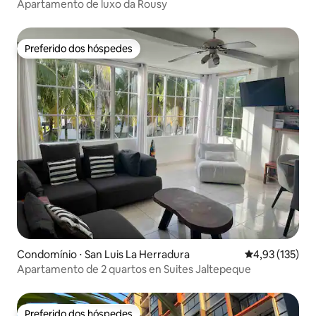
Apartamento de luxo da Rousy
Preferido dos hóspedes
Preferido dos hóspedes
Condomínio ⋅ San Luis La Herradura
4,93 de uma av
4,93 (135)
Apartamento de 2 quartos en Suites Jaltepeque
Preferido dos hóspedes