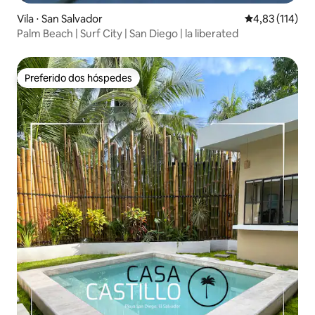
Vila ⋅ San Salvador
4,83 de uma av
4,83 (114)
Palm Beach | Surf City | San Diego | la liberated
Preferido dos hóspedes
Preferido dos hóspedes