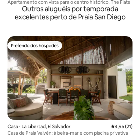
Apartamento com vista para o centro histórico, The Flats
Outros aluguéis por temporada
excelentes perto de Praia San Diego
Preferido dos hóspedes
Preferido dos hóspedes
Casa ⋅ La Libertad, El Salvador
4,95 de uma a
4,95 (21)
Casa de Praia Vaivén: à beira-mar e com piscina privativa