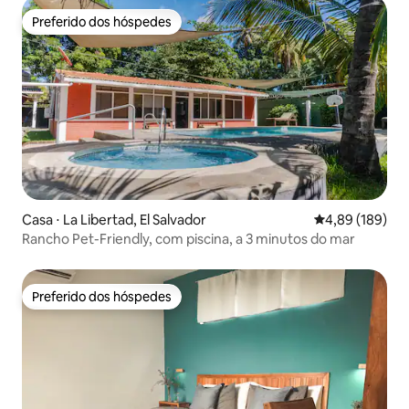
Preferido dos hóspedes
Preferido dos hóspedes
Casa ⋅ La Libertad, El Salvador
4,89 de uma av
4,89 (189)
Rancho Pet-Friendly, com piscina, a 3 minutos do mar
Preferido dos hóspedes
Preferido dos hóspedes