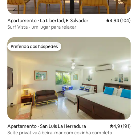
Apartamento ⋅ La Libertad, El Salvador
4,94 de uma av
4,94 (104)
Surf Vista - um lugar para relaxar
Preferido dos hóspedes
Preferido dos hóspedes
Apartamento ⋅ San Luis La Herradura
4,9 de uma av
4,9 (191)
Suíte privativa à beira-mar com cozinha completa