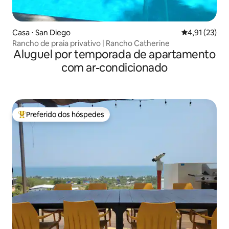
Casa ⋅ San Diego
4,91 de uma a
4,91 (23)
Rancho de praia privativo | Rancho Catherine
Aluguel por temporada de apartamento
com ar-condicionado
Preferido dos hóspedes
Entre os melhores preferidos dos hóspedes