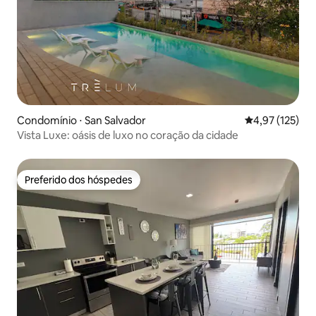
Condomínio ⋅ San Salvador
4,97 de uma av
4,97 (125)
Vista Luxe: oásis de luxo no coração da cidade
Preferido dos hóspedes
Preferido dos hóspedes