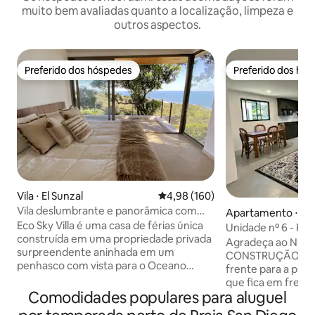
muito bem avaliadas quanto a localização, limpeza e
outros aspectos.
Preferido dos hóspedes
Preferido dos hó
Preferido dos hóspedes
Preferido dos hó
Vila ⋅ El Sunzal
4,98 de uma avaliação média de 
4,98 (160)
Vila deslumbrante e panorâmica com
Apartamento ⋅ Pla
vista para o mar
Eco Sky Villa é uma casa de férias única
go
Unidade nº 6 - Pra
construída em uma propriedade privada
Agradeça ao NOS
surpreendente aninhada em um
CONSTRUÇÃO: 1 quarto e 1,5 banheiros,
penhasco com vista para o Oceano
frente para a prai
Pacífico. Você vai desfrutar de brisas
que fica em frente
mais frescas no topo da colina em um
Comodidades populares para aluguel
poucos passos da 
amplo terraço flutuante sob grandes
desfrutar da brisa 