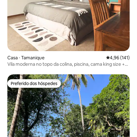
Casa ⋅ Tamanique
4,96 de uma av
4,96 (141)
Vila moderna no topo da colina, piscina, cama king size +
sofá-cama, acomoda 4
Preferido dos hóspedes
Preferido dos hóspedes