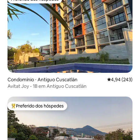
Preferido dos hóspedes
Condomínio ⋅ Antiguo Cuscatlán
4,94 de uma ava
4,94 (243)
Avitat Joy - 1B em Antiguo Cuscatlán
Preferido dos hóspedes
Entre os melhores preferidos dos hóspedes