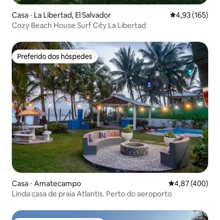
Casa ⋅ La Libertad, El Salvador
4,93 de uma av
4,93 (165)
Cozy Beach House Surf City La Libertad
Preferido dos hóspedes
Preferido dos hóspedes
Casa ⋅ Amatecampo
4,87 de uma av
4,87 (400)
Linda casa de praia Atlantis. Perto do aeroporto