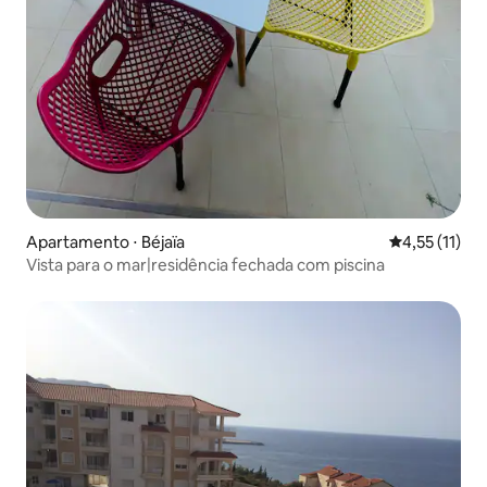
Apartamento ⋅ Béjaïa
4,55 de uma a
4,55 (11)
Vista para o mar|residência fechada com piscina