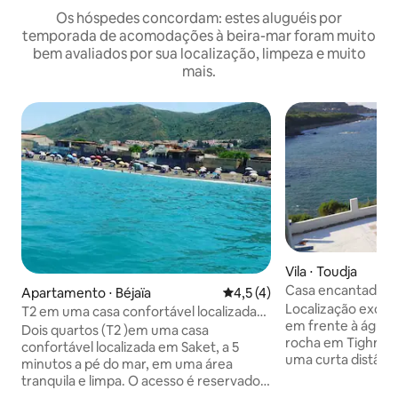
Os hóspedes concordam: estes aluguéis por
temporada de acomodações à beira-mar foram muito
bem avaliados por sua localização, limpeza e muito
mais.
Vila ⋅ Toudja
Casa encantadora 
Apartamento ⋅ Béjaïa
4,5 de uma avaliação média d
4,5 (4)
Localização excepc
T2 em uma casa confortável localizada
em frente à água 
em Saket
Dois quartos (T2 )em uma casa
rocha em Tighremt 
confortável localizada em Saket, a 5
uma curta distânci
minutos a pé do mar, em uma área
e Saket. Acesso a
tranquila e limpa. O acesso é reservado
pequena praia de 
apenas para os proprietários (paz e