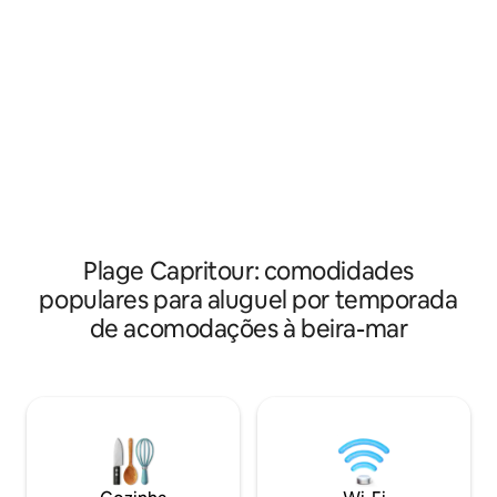
pode conter dois 
tranquilidade garantidos), você passará
um carro grande.
umas férias agradáveis em um conforto
pequeno terraço na
inesquecível, pequenas lojas nas
escada e outro te
proximidades. Bejaia fica a 20 minutos de
fachadas com vista par
distância. T2 está equipado: TV de prato,
agosto mínimo 1 
água corrente, aquecedor de banho,
condicionado Some
aquecimento, geladeira, fogão, micro-
Festas e bebidas a
ondas, utensílios de cozinha e roupa de
permitidas.
cama (2 camas de solteiro e 1 cama de
casal), berço.
Plage Capritour: comodidades
populares para aluguel por temporada
de acomodações à beira-mar