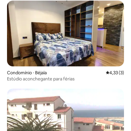
Condomínio ⋅ Béjaïa
4,33 de uma 
4,33 (3)
Estúdio aconchegante para férias