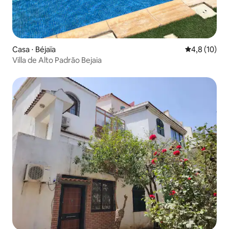
Casa ⋅ Béjaïa
4,8 de uma a
4,8 (10)
Villa de Alto Padrão Bejaia