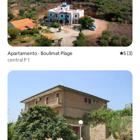
Apartamento ⋅ Boulimat Plage
5 de uma 
5 (3)
central P 1