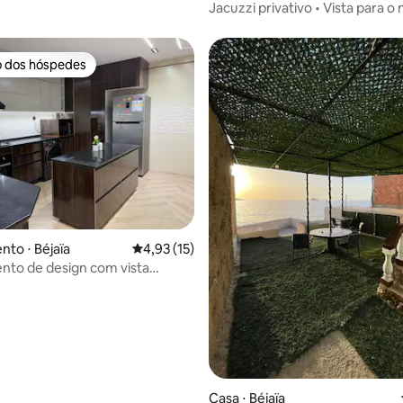
Jacuzzi privativo • Vista para o 
montanhas •
o dos hóspedes
o dos hóspedes
to ⋅ Béjaïa
4,93 de uma avaliação média de 5, 15 avalia
4,93 (15)
to de design com vista
ca.
média de 5, 35 avaliações
Casa ⋅ Béjaïa