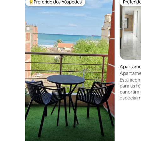
Preferido dos hóspedes
Preferid
Entre os melhores preferidos dos hóspedes
Preferid
Apartamen
Apartame
Esta acom
para as fé
panorâmic
especialm
familiar, 
elevador
de lavar, 
cafeteira
micro-ond
TV, Netfli
condicion