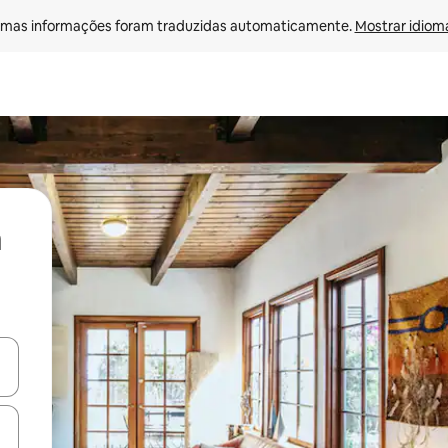
mas informações foram traduzidas automaticamente. 
Mostrar idioma
ore-os usando as seta para cima e para baixo do teclado ou tocando e