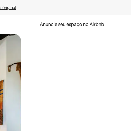
 original
Anuncie seu espaço no Airbnb
 deslizando o dedo na tela.