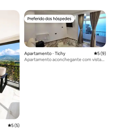
Preferido dos hóspedes
os hóspedes
Preferido dos hóspedes
Apartamento ⋅ Tichy
5 de uma avaliaçã
5 (9)
Apartamento aconchegante com vistas
deslumbrantes
ções
5 de uma avaliação média de 5, 5 avaliações
5 (5)