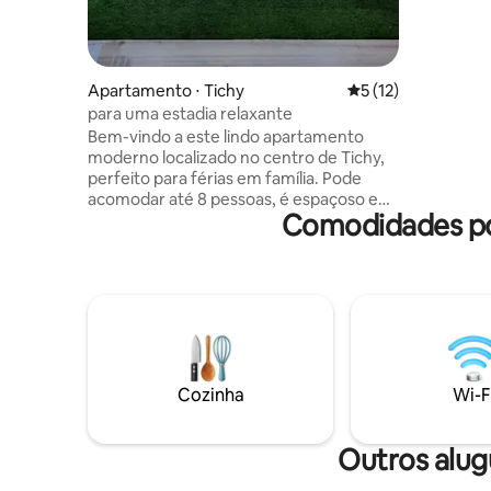
para cria
estaciona
metros qu
asfaltada,
Apartamento ⋅ Tichy
5 de uma avaliação 
5 (12)
para uma estadia relaxante
Bem-vindo a este lindo apartamento
moderno localizado no centro de Tichy,
perfeito para férias em família. Pode
acomodar até 8 pessoas, é espaçoso e
Comodidades po
luminoso e oferece o conforto
necessário para uma estadia
inesquecível. Perto de todas as
comodidades, a 250 m da praia, a 700 m
do parque de diversões e do salão de
festas El Moudayna, que é muito
animado no verão. É composto por 2
quartos, uma sala de estar, um chuveiro,
uma cozinha totalmente equipada, um
Cozinha
Wi-F
terraço e uma varanda com uma linda
vista para o mar para desfrutar da calma
e dos prazeres da costa.
Outros alug