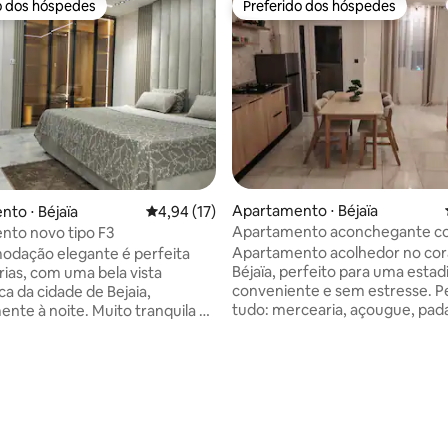
o dos hóspedes
Preferido dos hóspedes
o dos hóspedes
Preferido dos hóspedes
Apartamento ⋅ Béjaïa
to ⋅ Béjaïa
4,94 de uma avaliação média de 5, 17 avalia
4,94 (17)
Apartamento aconchegante co
nto novo tipo F3
vista para Gouraya
Apartamento acolhedor no cor
odação elegante é perfeita
Béjaïa, perfeito para uma estad
rias, com uma bela vista
conveniente e sem estresse. P
a da cidade de Bejaia,
tudo: mercearia, açougue, pada
ente à noite. Muito tranquila e
farmácia e academia — tudo a 
localizada no 7º andar com
distância a pé. Ponto de ônibus
, bem equipada, com máquina
200 metros, ideal para se loco
secadora, água 24 horas,
facilmente. Residência silencio
 de cápsulas e sanduicheira,
segura com estacionamento n
as, 40 GB de Internet, Smart
superfície. Localizado no 5º an
x, 2 aparelhos de ar-
acesso por elevador, oferece 
ado de 12 kW e espaço de lazer