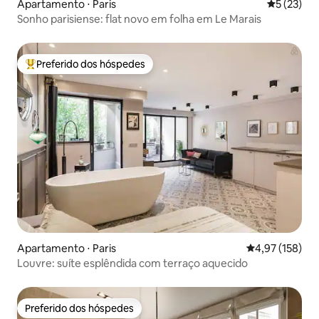
Apartamento ⋅ Paris
5 de uma a
5 (23)
Sonho parisiense: flat novo em folha em Le Marais
Preferido dos hóspedes
Entre os melhores preferidos dos hóspedes
Apartamento ⋅ Paris
4,97 de uma av
4,97 (158)
Louvre: suíte esplêndida com terraço aquecido
Preferido dos hóspedes
Preferido dos hóspedes