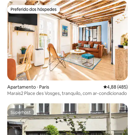
Preferido dos hóspedes
Preferido dos hóspedes
Apartamento ⋅ Paris
4,88 de uma av
4,88 (485)
Marais2 Place des Vosges, tranquilo, com ar-condicionado
Superhost
Superhost