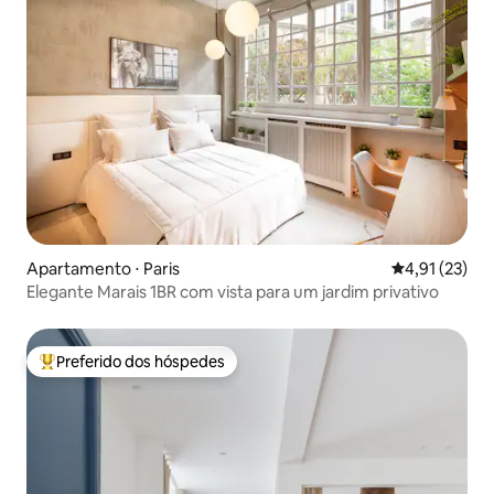
Apartamento ⋅ Paris
4,91 de uma a
4,91 (23)
Elegante Marais 1BR com vista para um jardim privativo
Preferido dos hóspedes
Entre os melhores preferidos dos hóspedes