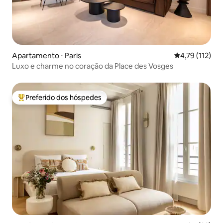
Apartamento ⋅ Paris
4,79 de uma av
4,79 (112)
Luxo e charme no coração da Place des Vosges
Preferido dos hóspedes
Entre os melhores preferidos dos hóspedes