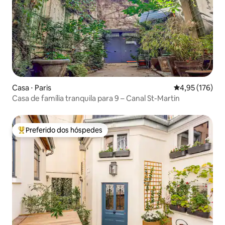
Casa ⋅ Paris
4,95 de uma av
4,95 (176)
Casa de família tranquila para 9 – Canal St-Martin
Preferido dos hóspedes
Entre os melhores preferidos dos hóspedes