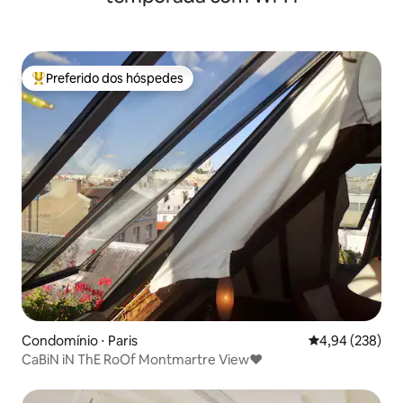
Preferido dos hóspedes
Entre os melhores preferidos dos hóspedes
Condomínio ⋅ Paris
4,94 de uma ava
4,94 (238)
CaBiN iN ThE RoOf Montmartre View♥