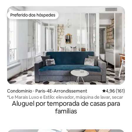
Preferido dos hóspedes
Preferido dos hóspedes
Condomínio ⋅ Paris-4E-Arrondissement
4,96 de uma av
4,96 (161)
*Le Marais Luxo e Estilo: elevador, máquina de lavar, secar
Aluguel por temporada de casas para
famílias