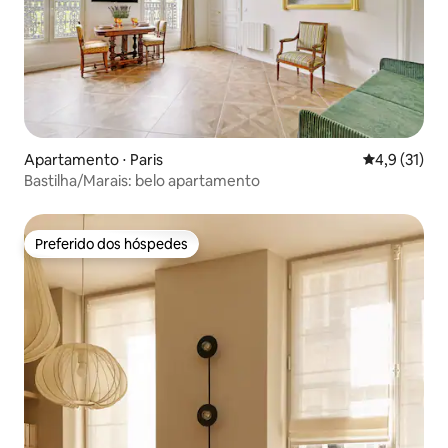
Apartamento ⋅ Paris
4,9 de uma a
4,9 (31)
Bastilha/Marais: belo apartamento
Preferido dos hóspedes
Preferido dos hóspedes