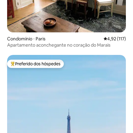
Condomínio ⋅ Paris
4,92 de uma av
4,92 (117)
Apartamento aconchegante no coração do Marais
Preferido dos hóspedes
Entre os melhores preferidos dos hóspedes