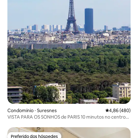
Condomínio ⋅ Suresnes
4,86 de uma ava
4,86 (480)
VISTA PARA OS SONHOS de PARIS 10 minutos no centro
de 135 m2 e no terraço
Preferido dos hóspedes