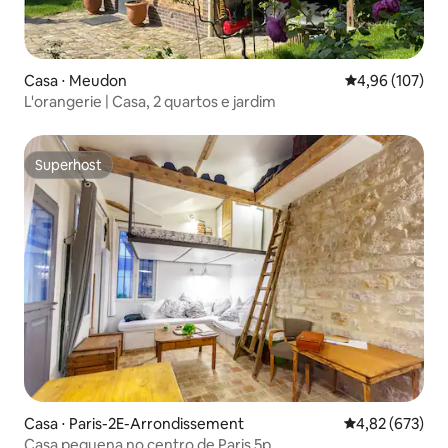
Casa ⋅ Meudon
4,96 de uma av
4,96 (107)
L'orangerie | Casa, 2 quartos e jardim
Superhost
Superhost
Casa ⋅ Paris-2E-Arrondissement
4,82 de uma av
4,82 (673)
Casa pequena no centro de Paris 5p