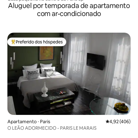
Aluguel por temporada de apartamento
com ar-condicionado
Preferido dos hóspedes
Entre os melhores preferidos dos hóspedes
Apartamento ⋅ Paris
4,92 de uma av
4,92 (406)
O LEÃO ADORMECIDO - PARIS LE MARAIS