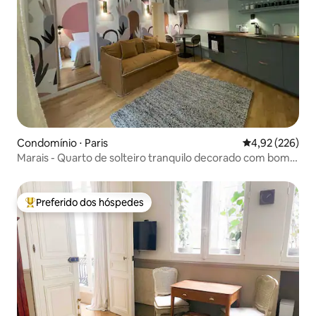
Condomínio ⋅ Paris
4,92 de uma av
4,92 (226)
Marais - Quarto de solteiro tranquilo decorado com bom
gosto
Preferido dos hóspedes
Entre os melhores preferidos dos hóspedes