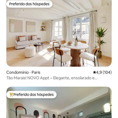
Preferido dos hóspedes
Preferido dos hóspedes
Condomínio ⋅ Paris
4,9 de uma av
4,9 (104)
Tão Marais! NOVO Appt ~ Elegante, ensolarado e
confortável
Preferido dos hóspedes
Entre os melhores preferidos dos hóspedes