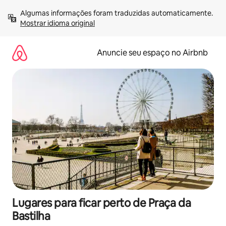
Pular
Algumas informações foram traduzidas automaticamente. 
para
Mostrar idioma original
o
conteúdo
Anuncie seu espaço no Airbnb
Lugares para ficar perto de Praça da
Bastilha