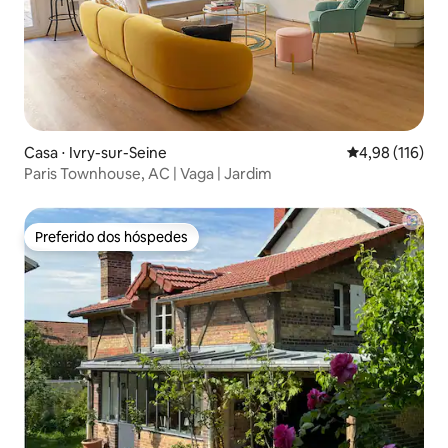
Casa ⋅ Ivry-sur-Seine
4,98 de uma av
4,98 (116)
Paris Townhouse, AC | Vaga | Jardim
Preferido dos hóspedes
Preferido dos hóspedes