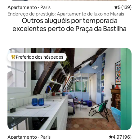
Apartamento ⋅ Paris
5 de uma av
5 (139)
Endereço de prestígio: Apartamento de luxo no Marais
Outros aluguéis por temporada
excelentes perto de Praça da Bastilha
Preferido dos hóspedes
Entre os melhores preferidos dos hóspedes
Apartamento ⋅ Paris
4,97 de uma a
4,97 (96)