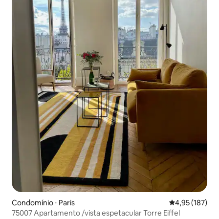
Condomínio ⋅ Paris
4,95 de uma av
4,95 (187)
75007 Apartamento /vista espetacular Torre Eiffel