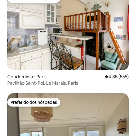
Preferido dos hóspedes
Condomínio ⋅ Paris
4,85 de uma av
4,85 (555)
Pavilhão Saint-Pol. Le Marais. Paris
Preferido dos hóspedes
Preferido dos hóspedes