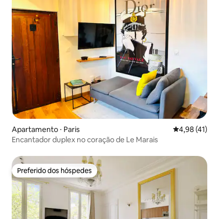
Apartamento ⋅ Paris
4,98 de uma a
4,98 (41)
Encantador duplex no coração de Le Marais
Preferido dos hóspedes
Preferido dos hóspedes