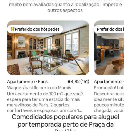
muito bem avaliadas quanto a localização, limpeza e
outros aspectos.
Preferido dos hóspedes
Preferido dos hó
Entre os melhores preferidos dos hóspedes
Preferido dos hó
Apartamento ⋅ Paris
4,82 de uma avaliação média de 
4,82 (151)
Apartamento ⋅ Par
Wagner/bastille perto do Marais
Promoção! Loft dup
Localização privile
Um apartamento de 100 m2 que você
Descubra nosso en
espera para ter uma estadia do mais
idealmente situado
maravilhoso de Paris. 2 quartos
poucos minutos da i
confortáveis e espaçosos,um com 1
chegada, você en
Comodidades populares para aluguel
cama de 160,o outro com 2 camas de
chique e contemp
80,muitos armazéns..Eles têm vista para
conforto e facilida
por temporada perto de Praça da
um grande pátio e muito tranquilo. Uma
hóspedes. O apar