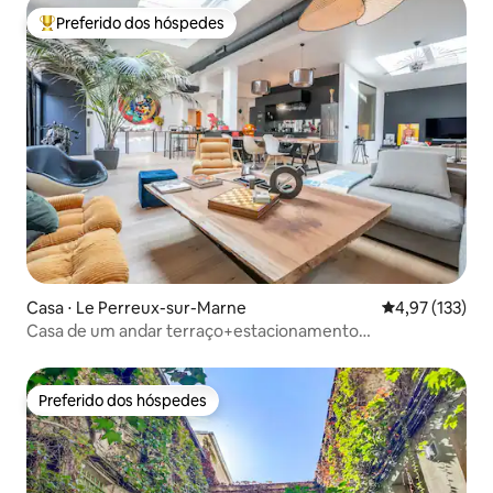
Preferido dos hóspedes
Entre os melhores preferidos dos hóspedes
Casa ⋅ Le Perreux-sur-Marne
4,97 de uma av
4,97 (133)
Casa de um andar terraço+estacionamento
Paris<>Disney
Preferido dos hóspedes
Preferido dos hóspedes