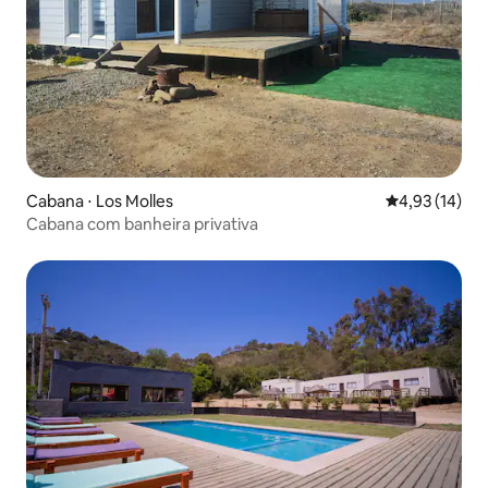
Cabana ⋅ Los Molles
4,93 de uma a
4,93 (14)
Cabana com banheira privativa