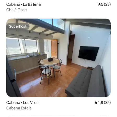
Cabana ⋅ La Ballena
5 de uma a
5 (25)
Chalé Oasis
Superhost
Superhost
Cabana ⋅ Los Vilos
4,8 de uma a
4,8 (35)
Cabana Estela