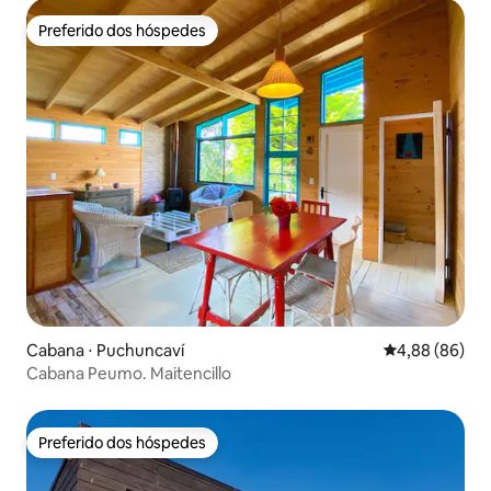
Preferido dos hóspedes
Preferido dos hóspedes
Cabana ⋅ Puchuncaví
4,88 de uma av
4,88 (86)
Cabana Peumo. Maitencillo
Preferido dos hóspedes
Preferido dos hóspedes