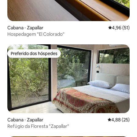
Cabana ⋅ Zapallar
4,96 de uma a
4,96 (51)
Hospedagem "El Colorado"
Preferido dos hóspedes
Preferido dos hóspedes
Cabana ⋅ Zapallar
4,88 de uma a
4,88 (25)
Refúgio da Floresta "Zapallar"