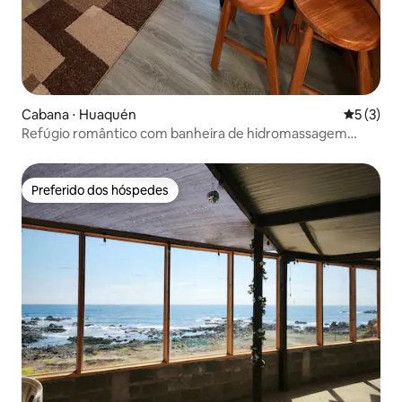
Cabana ⋅ Huaquén
5 de uma 
5 (3)
Refúgio romântico com banheira de hidromassagem
privativa + floresta
Preferido dos hóspedes
Preferido dos hóspedes