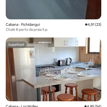
Cabana ⋅ Pichidangui
4,91 de uma a
4,91 (23)
Chalé B perto da praia 5 p.
Superhost
Superhost
Cabana ⋅ Los Molles
4,85 de uma a
4,85 (54)