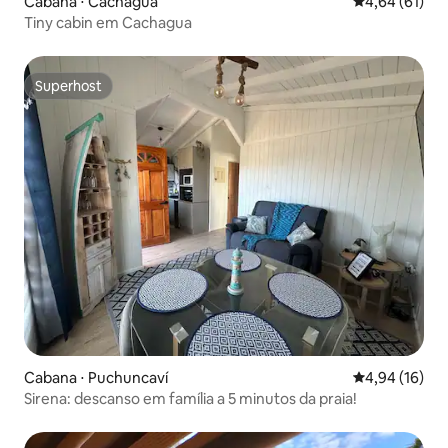
Cabana ⋅ Cachagua
4,64 de uma a
4,64 (61)
Tiny cabin em Cachagua
Superhost
Superhost
Cabana ⋅ Puchuncaví
4,94 de uma a
4,94 (16)
Sirena: descanso em família a 5 minutos da praia!