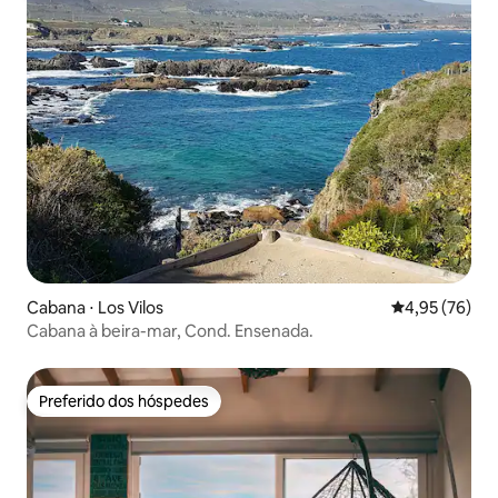
Cabana ⋅ Los Vilos
4,95 de uma a
4,95 (76)
Cabana à beira-mar, Cond. Ensenada.
Preferido dos hóspedes
Preferido dos hóspedes