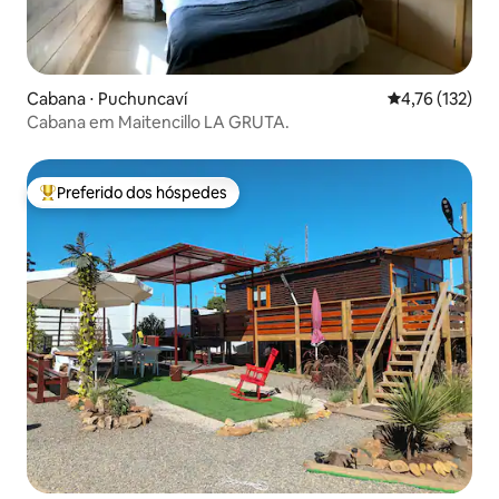
Cabana ⋅ Puchuncaví
4,76 de uma av
4,76 (132)
Cabana em Maitencillo LA GRUTA.
Preferido dos hóspedes
Entre os melhores preferidos dos hóspedes