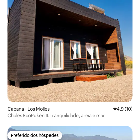
Cabana ⋅ Los Molles
4,9 de uma a
4,9 (10)
Chalés EcoPukén II: tranquilidade, areia e mar
Preferido dos hóspedes
Preferido dos hóspedes