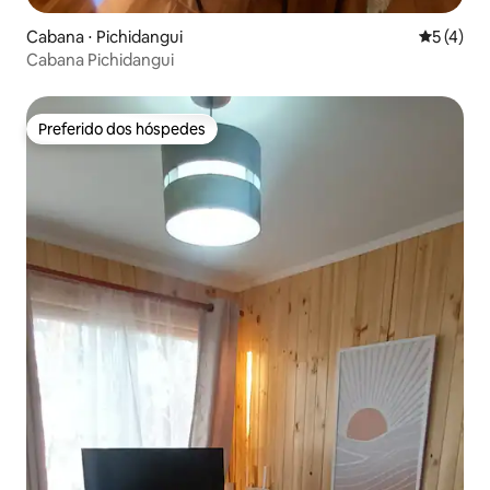
Cabana ⋅ Pichidangui
5 de uma 
5 (4)
Cabana Pichidangui
Preferido dos hóspedes
Preferido dos hóspedes