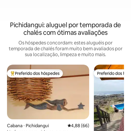
Pichidangui: aluguel por temporada de
chalés com ótimas avaliações
Os hóspedes concordam: estes aluguéis por
temporada de chalés foram muito bem avaliados por
sua localização, limpeza e muito mais.
Preferido dos hóspedes
Preferido dos hó
Entre os melhores preferidos dos hóspedes
Preferido dos hó
Cabana ⋅ Pichidangui
4,88 de uma avaliação média de
4,88 (66)