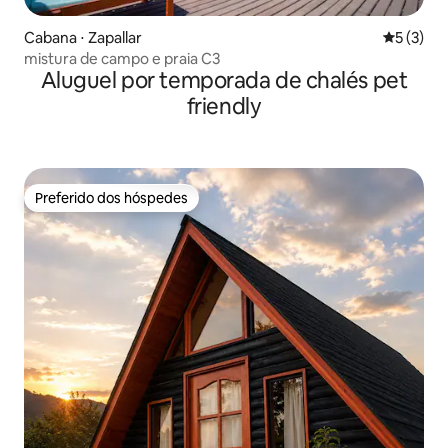
Cabana ⋅ Zapallar
5 de uma 
5 (3)
mistura de campo e praia C3
Aluguel por temporada de chalés pet
friendly
Preferido dos hóspedes
Preferido dos hóspedes