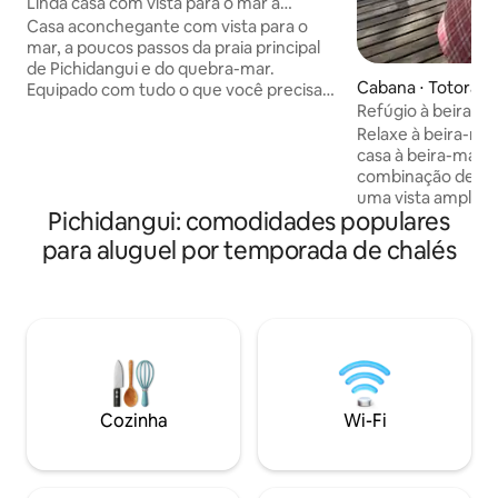
Linda casa com vista para o mar a
poucos passos da praia
Casa aconchegante com vista para o
mar, a poucos passos da praia principal
de Pichidangui e do quebra-mar.
Cabana ⋅ Totoralill
Equipado com tudo o que você precisa
Refúgio à beira-ma
para aproveitar sua viagem. Excelente
Varanda e fogão a
vista para o terraço, tem
Relaxe à beira-mar e
estacionamento interno para um veículo
casa à beira-mar 
e um fogão com churrasqueira. Tem
combinação de pri
TVs, Wi-Fi, um lago de água e fica ao lado
uma vista ampla 
Pichidangui: comodidades populares
de um parque infantil e mirante. ___
aproveitar o dia t
Restrições: - Não são permitidos animais
para desacelerar, 
para aluguel por temporada de chalés
de estimação. - NÃO INCLUI ROUPA DE
divertir sem interrupções.
CAMA OU TOALHAS. - NÃO
água salgada (filtr
RECOMENDADO PARA CRIANÇAS
natural bem em fr
MUITO PEQUENAS.
espaçoso com vist
Fogueira ao ar livr
as estrelas Ambie
pássaros e vida m
privativo, tranquil
Cozinha
Wi-Fi