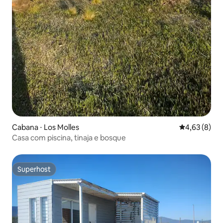
Cabana ⋅ Los Molles
4,63 de uma 
4,63 (8)
Casa com piscina, tinaja e bosque
Superhost
Superhost