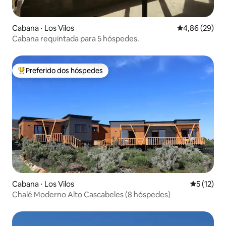
Cabana ⋅ Los Vilos
4,86 de uma a
4,86 (29)
Cabana requintada para 5 hóspedes.
Preferido dos hóspedes
Entre os melhores preferidos dos hóspedes
Cabana ⋅ Los Vilos
5 de uma a
5 (12)
Chalé Moderno Alto Cascabeles (8 hóspedes)