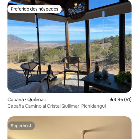
Preferido dos hóspedes
Preferido dos hóspedes
Cabana ⋅ Quilimari
4,96 de uma a
4,96 (51)
Cabaña Camino al Cristal Quilimari Pichidangui
Superhost
Superhost