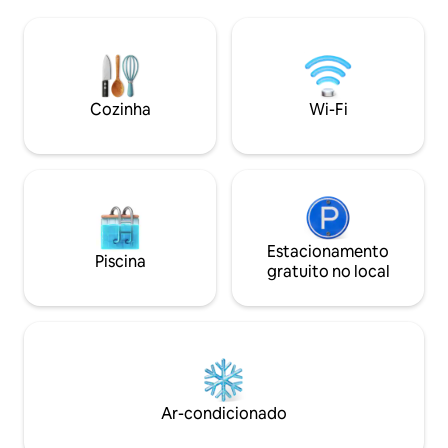
apartamento é co
Parque Nacional Pollino. Nosso local
sala de estar ilu
amigável para artistas e músicos oferece
cama confortável 
um conjunto básico para a prática
casal, ambos com 
musical, bem como um local estratégico
quarto 🌿 Um grand
para passeios de bicicleta. Carregador
ideal para relaxar a
de veículos elétricos disponível sob
Cozinha
Wi-Fi
Estacionamento pr
demanda.
Estacionamento
Piscina
gratuito no local
Ar-condicionado