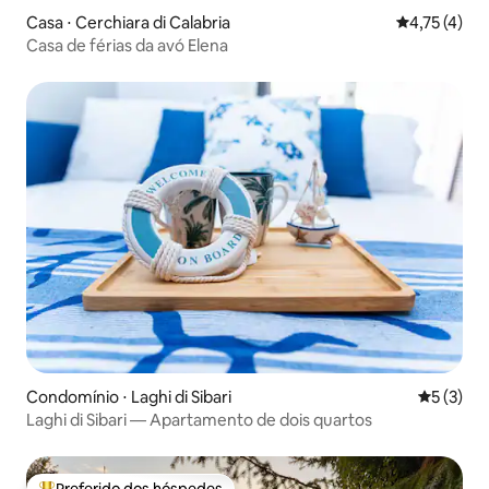
Casa ⋅ Cerchiara di Calabria
4,75 de uma 
4,75 (4)
Casa de férias da avó Elena
Condomínio ⋅ Laghi di Sibari
5 de uma 
5 (3)
Laghi di Sibari — Apartamento de dois quartos