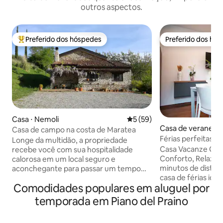
outros aspectos.
Preferido dos hóspedes
Preferido dos hó
Entre os melhores preferidos dos hóspedes
Preferido dos hó
Casa ⋅ Nemoli
5 de uma avaliação média de
5 (59)
Casa de veraneio ⋅
Casa de campo na costa de Maratea
Férias perfeitas 
Longe da multidão, a propriedade
Casa Vacanze Gio
recebe você com sua hospitalidade
Conforto, Relaxa
calorosa em um local seguro e
minutos de distância GioApartment
aconchegante para passar um tempo
casa de férias ide
agradável, mantendo capacidades de
Comodidades populares em aluguel por
Rossano! Uma sol
trabalho remoto e eficientes. Explore a
acolhedora de 55m
região verde da Basilicata e sua
temporada em Piano del Praino
famílias ou grupo
variedade de paisagens, desde a costa
procuram relaxame
marítima até os antigos bosques do