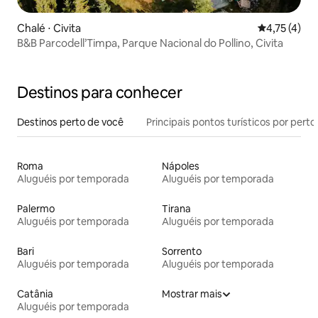
Chalé ⋅ Civita
4,75 de uma 
4,75 (4)
B&B Parcodell’Timpa, Parque Nacional do Pollino, Civita
Destinos para conhecer
Destinos perto de você
Principais pontos turísticos por perto
Roma
Nápoles
Aluguéis por temporada
Aluguéis por temporada
Palermo
Tirana
Aluguéis por temporada
Aluguéis por temporada
Bari
Sorrento
Aluguéis por temporada
Aluguéis por temporada
Catânia
Mostrar mais
Aluguéis por temporada