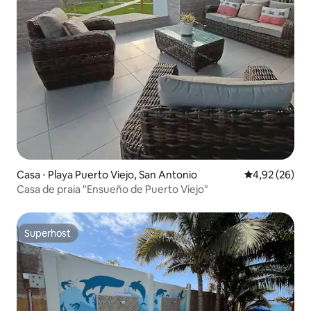
Casa ⋅ Playa Puerto Viejo, San Antonio
4,92 de uma a
4,92 (26)
Casa de praia "Ensueño de Puerto Viejo"
Superhost
Superhost