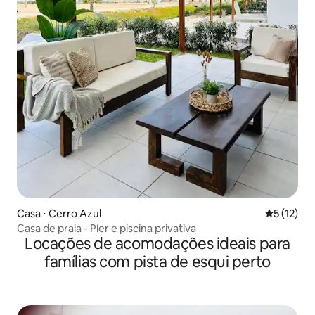
Casa ⋅ Cerro Azul
5 de uma a
5 (12)
Casa de praia - Píer e piscina privativa
Locações de acomodações ideais para
famílias com pista de esqui perto