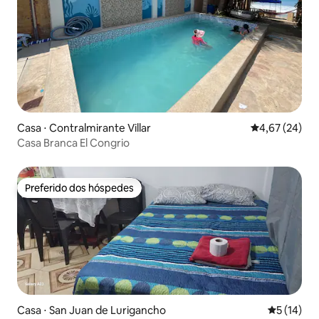
Casa ⋅ Contralmirante Villar
4,67 de uma a
4,67 (24)
Casa Branca El Congrio
Preferido dos hóspedes
Preferido dos hóspedes
Casa ⋅ San Juan de Lurigancho
5 de uma a
5 (14)