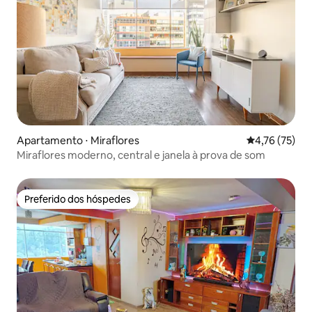
Apartamento ⋅ Miraflores
4,76 de uma a
4,76 (75)
Miraflores moderno, central e janela à prova de som
Preferido dos hóspedes
Preferido dos hóspedes