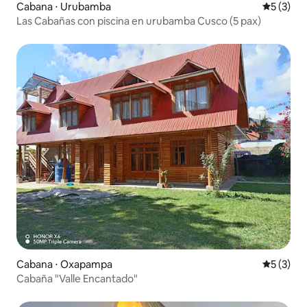
Cabana ⋅ Urubamba
5 de uma 
5 (3)
Las Cabañas con piscina en urubamba Cusco (5 pax)
Cabana ⋅ Oxapampa
5 de uma 
5 (3)
Cabaña "Valle Encantado"