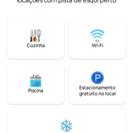
locações com pista de esqui perto
espaço devido ao ba
Ollantaytambo, Pisac, Maras e muito
cama confortável,
mais. O que você vai adorar. • 🏊 Piscina
cozinha, vistas d
com vista para a montanha • 🌄
terraço, ao lado 
Paisagem panorâmica do vale • 📍
*** Também temo
Localização central estratégica • 🌟 O
VIAGENS confiáve
proprietário é um guia local para as
profissional para 
melhores dicas
viagens ao redor 
Cozinha
Wi-Fi
Estacionamento
Piscina
gratuito no local