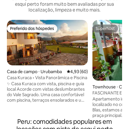
esqui perto foram muito bem avaliadas por sua
localização, limpeza e muito mais.
Preferido dos hóspedes
Superhost
Preferido dos hóspedes
Superhost
Casa de campo ⋅ Urubamba
4,93 de uma avaliação média de
4,93 (60)
Casa Kuraca • Vista Panorâmica e Piscina
✨ Casa Kuraca com vista, piscina e guia
Townhouse ⋅ Cus
local Acorde com vistas deslumbrantes
FASCINANTE E AD
do Vale Sagrado. Uma casa confortável
coração de San Bl
Apartamento incrí
com piscina, terraços ensolarados e um
localizado no cora
espaço tranquilo em estilo templo
Blas, estamos a a
perfeito para ioga ou momentos em
praça principal. B
grupo. Localizado no coração do vale, a
Peru: comodidades populares em
restaurantes, merc
apenas 10 minutos de Urubamba. Ideal
discotecas. Você v
para visitar Machu Picchu,