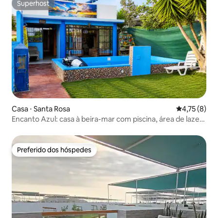
Superhost
Superhost
Casa ⋅ Santa Rosa
4,75 de uma 
4,75 (8)
Encanto Azul: casa à beira-mar com piscina, área de lazer
e churrasqueira
Preferido dos hóspedes
Preferido dos hóspedes