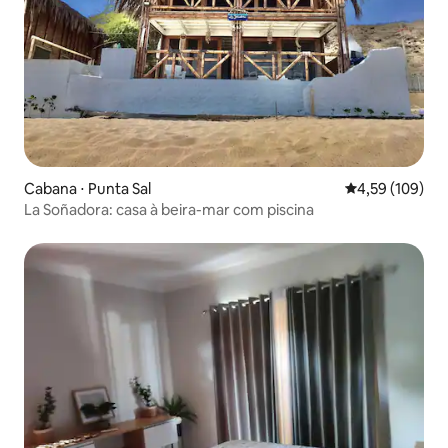
Cabana ⋅ Punta Sal
4,59 de uma av
4,59 (109)
La Soñadora: casa à beira-mar com piscina