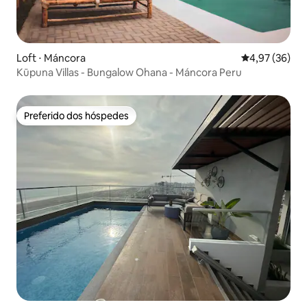
Loft ⋅ Máncora
4,97 de uma a
4,97 (36)
Kūpuna Villas - Bungalow Ohana - Máncora Peru
Preferido dos hóspedes
Preferido dos hóspedes