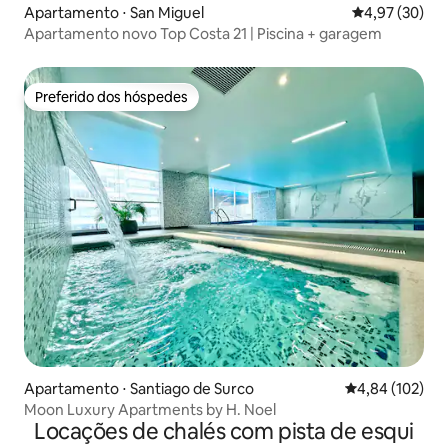
Apartamento ⋅ San Miguel
4,97 de uma a
4,97 (30)
Apartamento novo Top Costa 21 | Piscina + garagem
Preferido dos hóspedes
Preferido dos hóspedes
Apartamento ⋅ Santiago de Surco
4,84 de uma av
4,84 (102)
Moon Luxury Apartments by H. Noel
Locações de chalés com pista de esqui