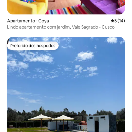
Apartamento ⋅ Coya
5 de uma a
5 (14)
Lindo apartamento com jardim, Vale Sagrado - Cusco
Preferido dos hóspedes
Preferido dos hóspedes