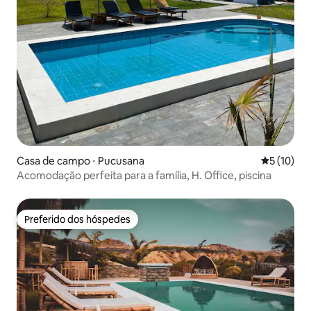
Casa de campo ⋅ Pucusana
5 de uma a
5 (10)
Acomodação perfeita para a família, H. Office, piscina
Preferido dos hóspedes
Preferido dos hóspedes