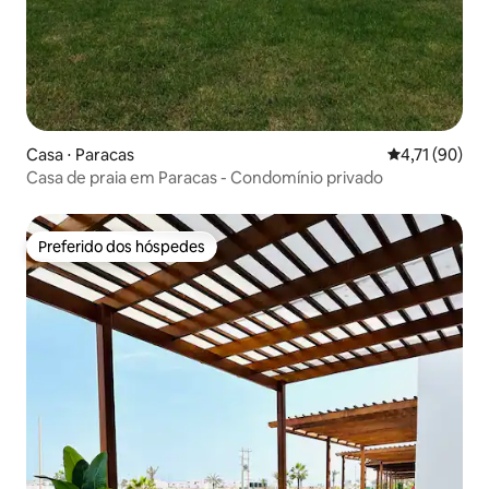
Casa ⋅ Paracas
4,71 de uma a
4,71 (90)
Casa de praia em Paracas - Condomínio privado
Preferido dos hóspedes
Preferido dos hóspedes