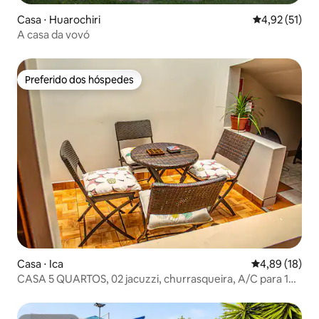
Casa ⋅ Huarochiri
4,92 de uma a
4,92 (51)
A casa da vovó
Preferido dos hóspedes
Preferido dos hóspedes
Casa ⋅ Ica
4,89 de uma a
4,89 (18)
CASA 5 QUARTOS, 02 jacuzzi, churrasqueira, A/C para 10
pessoas