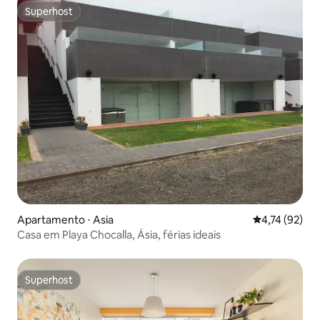
Superhost
Superhost
Apartamento ⋅ Asia
4,74 de uma a
4,74 (92)
Casa em Playa Chocalla, Ásia, férias ideais
Superhost
Superhost