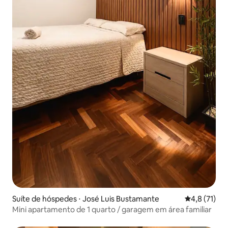
Suíte de hóspedes ⋅ José Luis Bustamante
4,8 de uma a
4,8 (71)
Mini apartamento de 1 quarto / garagem em área familiar