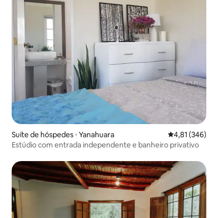
Suíte de hóspedes ⋅ Yanahuara
4,81 de uma av
4,81 (346)
Estúdio com entrada independente e banheiro privativo