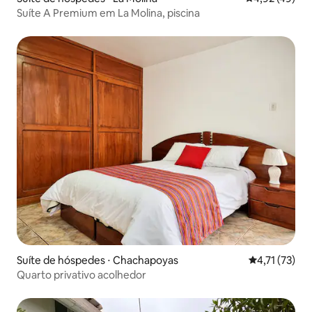
Suíte A Premium em La Molina, piscina
Suíte de hóspedes ⋅ Chachapoyas
4,71 de uma a
4,71 (73)
Quarto privativo acolhedor