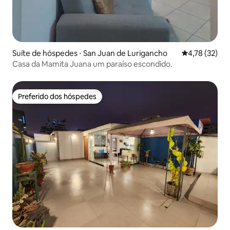
Suíte de hóspedes ⋅ San Juan de Lurigancho
4,78 de uma a
4,78 (32)
Casa da Mamita Juana um paraíso escondido.
Preferido dos hóspedes
Preferido dos hóspedes