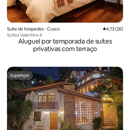
Suíte de hóspedes ⋅ Cusco
4,73 de uma a
4,73 (26)
Suítes Valentina 4
Aluguel por temporada de suítes
privativas com terraço
Superhost
Superhost