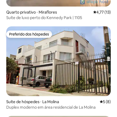
Quarto privativo ⋅ Miraflores
4,77 de uma a
4,77 (13)
Suíte de luxo perto do Kennedy Park | 1105
Preferido dos hóspedes
Preferido dos hóspedes
Suíte de hóspedes ⋅ La Molina
5 de uma 
5 (8)
Duplex moderno em área residencial de La Molina