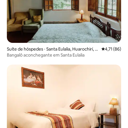
Suíte de hóspedes ⋅ Santa Eulalia, Huarochirí, Li
4,71 de uma a
4,71 (86)
ma,
Bangalô aconchegante em Santa Eulalia