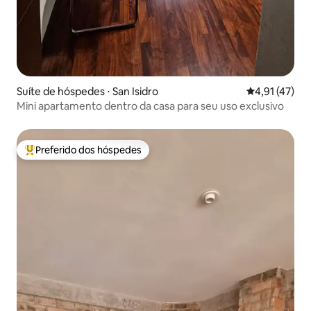
Suíte de hóspedes ⋅ San Isidro
4,91 de uma a
4,91 (47)
Mini apartamento dentro da casa para seu uso exclusivo
Preferido dos hóspedes
Entre os melhores preferidos dos hóspedes