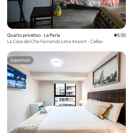
Quarto privativo ⋅ La Perla
5 de uma 
5 (5)
La Casa del Che Fernando Lima Airport - Callao
Superhost
Superhost