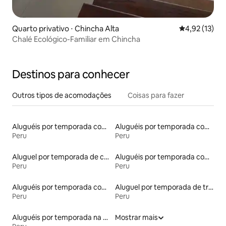
Quarto privativo ⋅ Chincha Alta
4,92 de uma a
4,92 (13)
Chalé Ecológico-Familiar em Chincha
Destinos para conhecer
Outros tipos de acomodações
Coisas para fazer
Aluguéis por temporada com acesso ao lago
Aluguéis por temporada com café da manhã
Peru
Peru
Aluguel por temporada de casas arredondadas
Aluguéis por temporada com cama de altura acessível
Peru
Peru
Aluguéis por temporada com banheira de hidromassagem
Aluguel por temporada de trailers
Peru
Peru
Aluguéis por temporada na orla
Mostrar mais