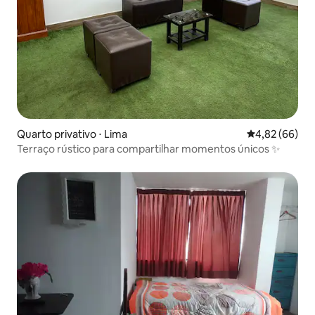
Quarto privativo ⋅ Lima
4,82 de uma a
4,82 (66)
Terraço rústico para compartilhar momentos únicos ✨