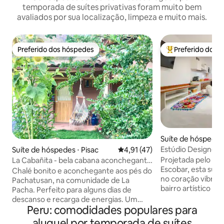
temporada de suítes privativas foram muito bem
avaliados por sua localização, limpeza e muito mais.
Preferido dos hóspedes
Preferido dos 
Preferido dos hóspedes
Entre os melhore
Suíte de hóspedes
Estúdio Designer 
Suíte de hóspedes ⋅ Pisac
4,91 de uma avaliação média de
4,91 (47)
privativa, A/C
Projetada pelo arq
La Cabañita - bela cabana aconchegante
Escobar, esta suít
e bem decorada
Chalé bonito e aconchegante aos pés do
no coração vibran
Pachatusan, na comunidade de La
bairro artístico 
Pacha. Perfeito para alguns dias de
entrada privativa
descanso e recarga de energias. Um
nível, o espaço é
Peru: comodidades populares para
conceito de microcasa, é pequena e
coleção selecionad
confortável, com chuveiro quente,
aluguel por temporada de suítes