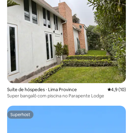
Suíte de hóspedes ⋅ Lima Province
4,9 de uma a
4,9 (10)
Super bangalô com piscina no Parapente Lodge
Superhost
Superhost