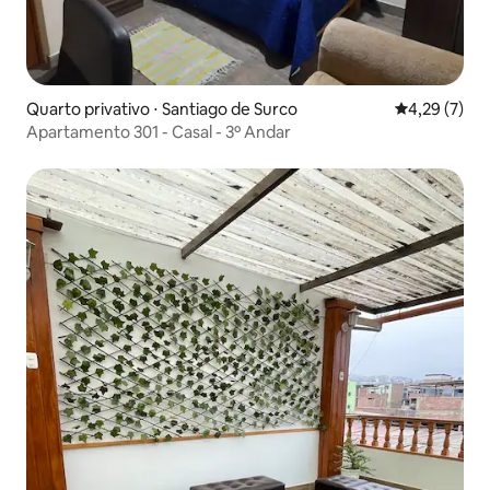
Quarto privativo ⋅ Santiago de Surco
4,29 de uma 
4,29 (7)
Apartamento 301 - Casal - 3º Andar