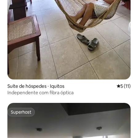
Suíte de hóspedes ⋅ Iquitos
5 de uma a
5 (11)
Independente com fibra óptica
Superhost
Superhost