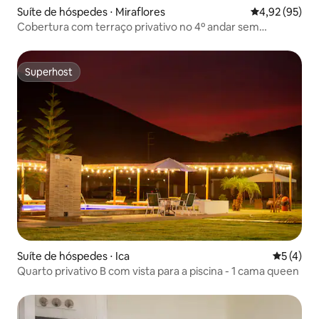
Suíte de hóspedes ⋅ Miraflores
4,92 de uma a
4,92 (95)
Cobertura com terraço privativo no 4º andar sem
elevador
Superhost
Superhost
Suíte de hóspedes ⋅ Ica
5 de uma 
5 (4)
Quarto privativo B com vista para a piscina - 1 cama queen