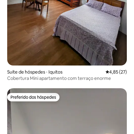
Suíte de hóspedes ⋅ Iquitos
4,85 de uma a
4,85 (27)
Cobertura Mini apartamento com terraço enorme
Preferido dos hóspedes
Preferido dos hóspedes