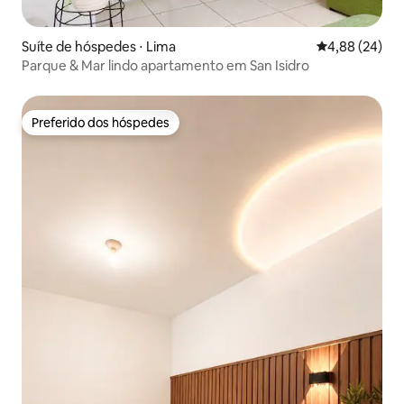
Suíte de hóspedes ⋅ Lima
4,88 de uma a
4,88 (24)
Parque & Mar lindo apartamento em San Isidro
Preferido dos hóspedes
Preferido dos hóspedes