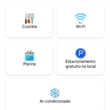
Estacionamento para 3 carros dentro da
comodidades. Casa de férias
🚗 casa, e mais carros podem ser
aconchegante e co
estacionados fora Instalações de
estrategicamente 
entretenimento: - Piscina de
minuto de hotspot
hidromassagem privativa, cercada por
minutos do Centro
privacidade, não vista por pessoas de
Cozinha
Wi-Fi
5 minutos do Estád
fora, você pode nadar e relaxar com
do Aeroporto de 
tranquilidade - Churrasqueira Mesa de🎱
World e Stesen K
sinuca | Mesa🏓 de pingue-pongue |
Mesa de⚽ pebolim 🎤 Karaokê |📺 TV
Box |🎮 Console de videogame Jogos 🧩
infantis |🀄 Mahjong |♠️ Lami e pôquer
Equipamento de cozinha: Utensílios de
cozinha básicos, dispensador de água
Estacionamento
Piscina
quente e fria, geladeira, máquina de
gratuito no local
lavar, micro-ondas, torradeira. Outros
Dispositivos: Ferro a vapor, balde de
incêndio, secador de cabelo, bacia de
chuveiro para bebês ⚠️ Lembrete: Por
favor, informe-nos com antecedência se
você precisa realizar uma festa ou
montar um palco, haverá um custo
Ar-condicionado
adicional. ⏰ Check-in: após às 15:00 |
Check-out: antes das 12:00 Não é