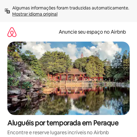
Pular
Algumas informações foram traduzidas automaticamente. 
para
Mostrar idioma original
o
conteúdo
Anuncie seu espaço no Airbnb
Aluguéis por temporada em Peraque
Encontre e reserve lugares incríveis no Airbnb