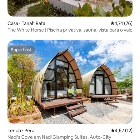
Casa ⋅ Tanah Rata
4,74 de uma a
4,74 (76)
The White Horse | Piscina privativa, sauna, vista para o vale
Superhost
Superhost
Tenda ⋅ Perai
4,67 de uma a
4,67 (12)
Nadi's Cove em Nadi Glamping Suites, Auto-City