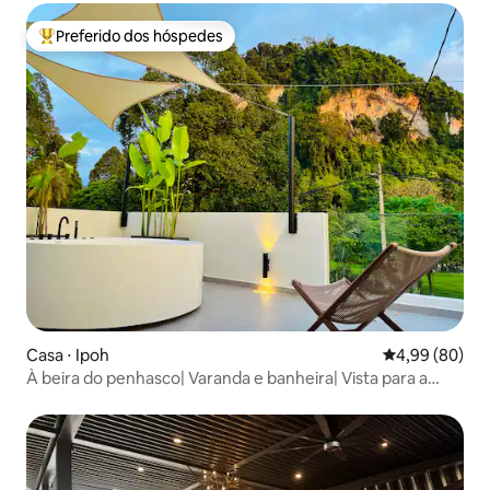
Preferido dos hóspedes
Entre os melhores preferidos dos hóspedes
Casa ⋅ Ipoh
4,99 de uma av
4,99 (80)
À beira do penhasco| Varanda e banheira| Vista para a
montanha