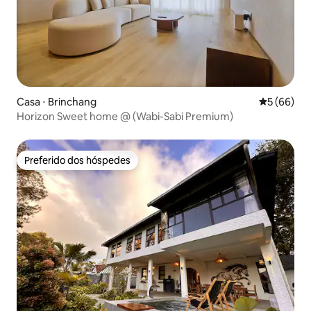
Casa ⋅ Brinchang
5 de uma a
5 (66)
Horizon Sweet home @ (Wabi-Sabi Premium)
Preferido dos hóspedes
Preferido dos hóspedes