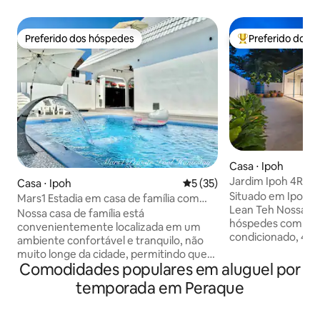
Preferido dos hóspedes
Preferido dos 
Preferido dos hóspedes
Entre os melhore
Casa ⋅ Ipoh
Jardim Ipoh 4R3B 
Casa ⋅ Ipoh
5 de uma avaliação média de
5 (35)
1Min para AEON
Situado em Ipoh, 
Mars1 Estadia em casa de família com
Lean Teh Nossa pousada acomoda 14
piscina privativa
Nossa casa de família está
hóspedes com sala
convenientemente localizada em um
condicionado, 4 q
ambiente confortável e tranquilo, não
condicionado (6 c
muito longe da cidade, permitindo que
solteiros), garage
Comodidades populares em aluguel por
você desfrute da privacidade de suas
espaços de jantar 
férias e acesse facilmente as principais
temporada em Peraque
aquecedores de ág
atrações e pontos de alimentação. 🛏 6
Netflix, TV Box, ch
quartos | 🚿 4 banheiros | 22 pessoas
indução, máquina 