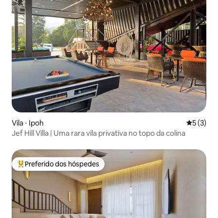
Vila ⋅ Ipoh
5 de uma 
5 (3)
Jef Hill Villa | Uma rara vila privativa no topo da colina
Preferido dos hóspedes
Entre os melhores preferidos dos hóspedes