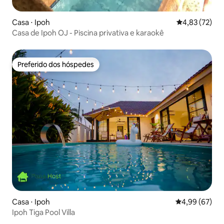
Casa ⋅ Ipoh
4,83 de uma a
4,83 (72)
Casa de Ipoh OJ - Piscina privativa e karaokê
Preferido dos hóspedes
Preferido dos hóspedes
Casa ⋅ Ipoh
4,99 de uma a
4,99 (67)
Ipoh Tiga Pool Villa