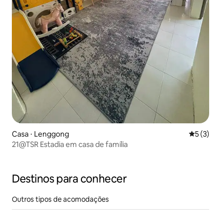
Casa ⋅ Lenggong
5 de uma 
5 (3)
21@TSR Estadia em casa de família
Destinos para conhecer
Outros tipos de acomodações