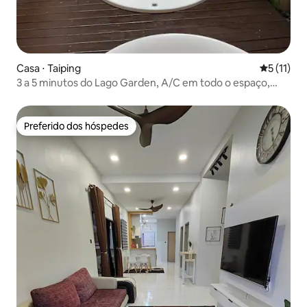
Casa ⋅ Taiping
5 de uma a
5 (11)
3 a 5 minutos do Lago Garden, A/C em todo o espaço,
banheira de hidromassagem, 11 pessoas
Preferido dos hóspedes
Preferido dos hóspedes