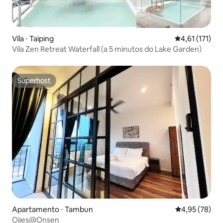
Vila ⋅ Taiping
4,61 de uma av
4,61 (171)
Vila Zen Retreat Waterfall (a 5 minutos do Lake Garden)
Superhost
Superhost
Apartamento ⋅ Tambun
4,95 de uma a
4,95 (78)
Ojies@Onsen