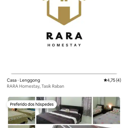
Casa ⋅ Lenggong
4,75 de uma 
4,75 (4)
RARA Homestay, Tasik Raban
Preferido dos hóspedes
Preferido dos hóspedes