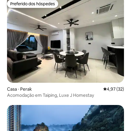
Preferido dos hóspedes
Preferido dos hóspedes
Casa ⋅ Perak
4,97 de uma a
4,97 (32)
Acomodação em Taiping, Luxe J Homestay