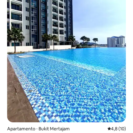
Apartamento ⋅ Bukit Mertajam
4,8 de uma a
4,8 (10)