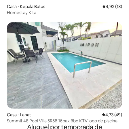
Casa ⋅ Kepala Batas
4,92 de uma a
4,92 (13)
Homestay Kita
Casa ⋅ Lahat
4,73 de uma a
4,73 (49)
Summit 48 Pool Villa 5R5B 16pax Bbq KTV jogo de piscina
Aluguel por temporada de