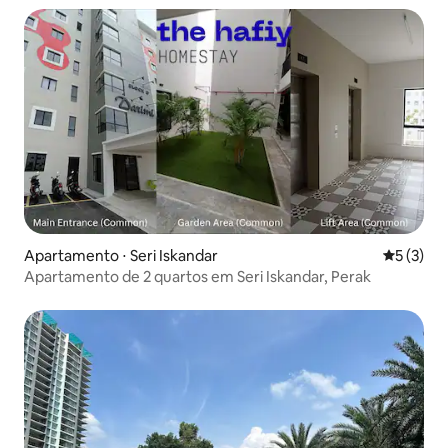
Apartamento ⋅ Seri Iskandar
5 de uma 
5 (3)
Apartamento de 2 quartos em Seri Iskandar, Perak