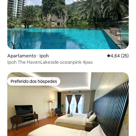
Apartamento ⋅ Ipoh
4,64 de uma a
4,64 (25)
Ipoh The HavenLakeside oceanpink 4pax
Preferido dos hóspedes
Preferido dos hóspedes