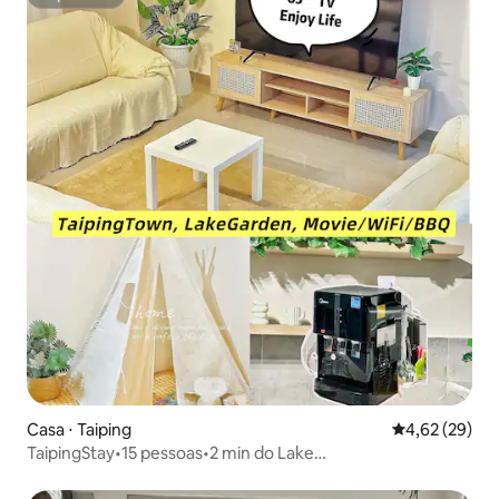
Superhost
Casa ⋅ Taiping
4,62 de uma a
4,62 (29)
TaipingStay•15 pessoas•2 min do Lake
Garden•Churrasqueira/Wi-Fi/5 bicicletas/jogos