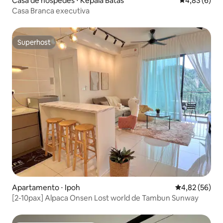
Casa de hóspedes ⋅ Kepala Batas
4,83 de uma 
4,83 (6)
Casa Branca executiva
Superhost
Superhost
Apartamento ⋅ Ipoh
4,82 de uma a
4,82 (56)
[2-10pax] Alpaca Onsen Lost world de Tambun Sunway