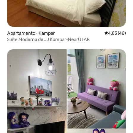
Apartamento ⋅ Kampar
4,85 de uma a
4,85 (46)
Suíte Moderna de JJ Kampar-NearUTAR