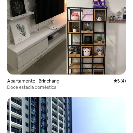
Apartamento ⋅ Brinchang
5 de uma 
5 (4)
Doce estadia doméstica