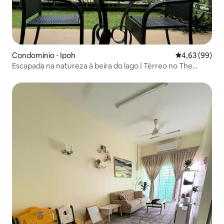
Condomínio ⋅ Ipoh
4,63 de uma a
4,63 (99)
Escapada na natureza à beira do lago | Térreo no The
Haven