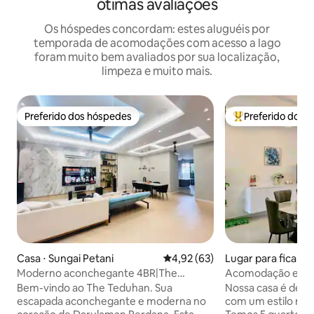
ótimas avaliações
Os hóspedes concordam: estes aluguéis por
temporada de acomodações com acesso a lago
foram muito bem avaliados por sua localização,
limpeza e muito mais.
Preferido dos hóspedes
Preferido dos 
Preferido dos hóspedes
Entre os melhore
Casa ⋅ Sungai Petani
4,92 de uma avaliação média de
4,92 (63)
Lugar para ficar ⋅ 
Moderno aconchegante 4BR|The
Acomodação em Ta
Teduhan|Netflix + Cinema Sound
Garden/zoológico
Bem-vindo ao The Teduhan. Sua
Nossa casa é de dois an
condicionado com
escapada aconchegante e moderna no
com um estilo min