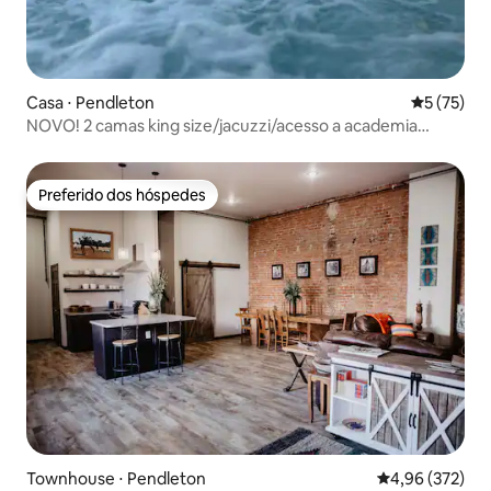
Casa ⋅ Pendleton
5 de uma a
5 (75)
NOVO! 2 camas king size/jacuzzi/acesso a academia
completa/café expresso!
Preferido dos hóspedes
Preferido dos hóspedes
Townhouse ⋅ Pendleton
4,96 de uma av
4,96 (372)