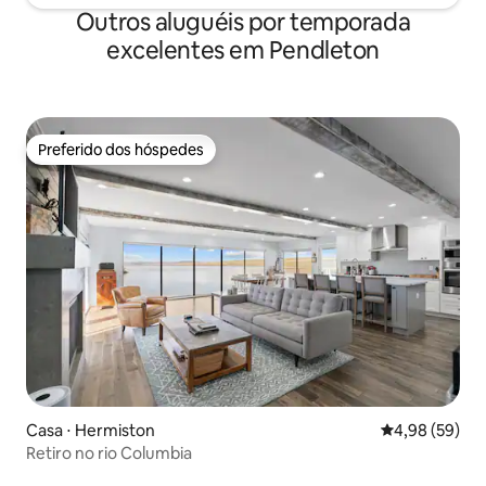
Outros aluguéis por temporada
excelentes em Pendleton
Preferido dos hóspedes
Preferido dos hóspedes
Casa ⋅ Hermiston
4,98 de uma a
4,98 (59)
Retiro no rio Columbia