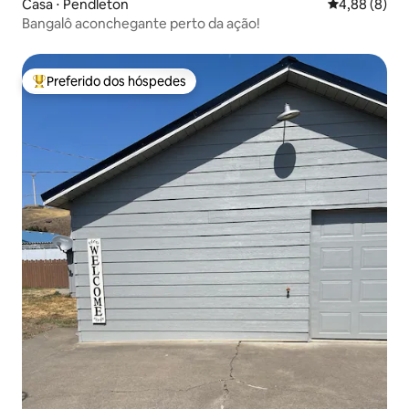
Casa ⋅ Pendleton
4,88 de uma 
4,88 (8)
Bangalô aconchegante perto da ação!
Preferido dos hóspedes
Entre os melhores preferidos dos hóspedes