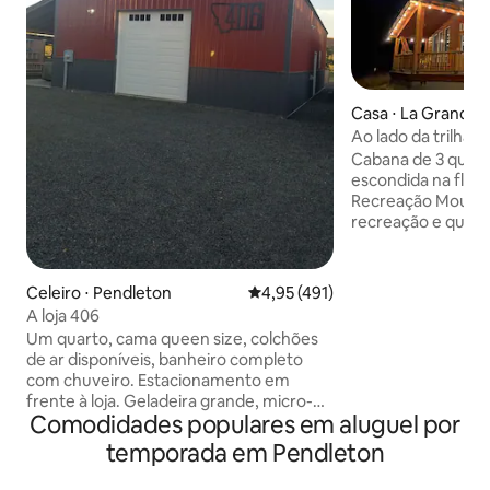
Casa ⋅ La Grande
Ao lado da trilha!
Área Recreativa d
Cabana de 3 quart
escondida na flore
Recreação Mount E
recreação e quilôm
gratuitas) - a pou
Desfrute de camin
esqui bem na port
Celeiro ⋅ Pendleton
4,95 de uma avaliação média de 
4,95 (491)
um jantar na gran
A loja 406
na churrasqueira 
Um quarto, cama queen size, colchões
enquanto seus cãe
de ar disponíveis, banheiro completo
cercado. Termine 
com chuveiro. Estacionamento em
aconchegado ao la
frente à loja. Geladeira grande, micro-
enquanto as cria
Comodidades populares em aluguel por
ondas, churrasqueira a gás propano,
filme no quarto de
torradeira e Keurig. - Pisos de concreto
temporada em Pendleton
trabalho dedicado 
em toda a casa, aceita animais de
muito rápida no loc
estimação. Máximo de 4 hóspedes sem