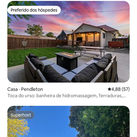
Preferido dos hóspedes
Preferido dos hóspedes
Casa ⋅ Pendleton
4,88 de uma a
4,88 (57)
Toca do urso: banheira de hidromassagem, ferraduras,
caçador de cervos!
Superhost
Superhost