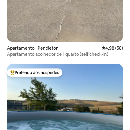
Apartamento ⋅ Pendleton
4,98 de uma a
4,98 (58)
Apartamento acolhedor de 1 quarto (self check-in)
Preferido dos hóspedes
Entre os melhores preferidos dos hóspedes