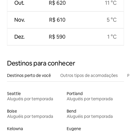
Out.
R$ 620
11 °C
Nov.
R$ 610
5 °C
Dez.
R$ 590
1 °C
Destinos para conhecer
Destinos perto de você
Outros tipos de acomodações
Pr
Seattle
Portland
Aluguéis por temporada
Aluguéis por temporada
Boise
Bend
Aluguéis por temporada
Aluguéis por temporada
Kelowna
Eugene