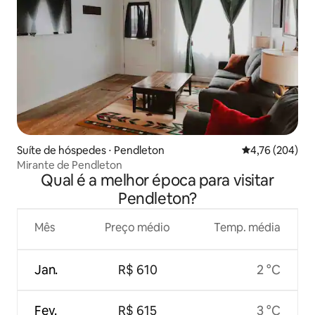
Suíte de hóspedes ⋅ Pendleton
4,76 de uma av
4,76 (204)
Mirante de Pendleton
Qual é a melhor época para visitar
Pendleton?
Mês
Preço médio
Temp. média
Jan.
R$ 610
2 °C
Fev.
R$ 615
3 °C