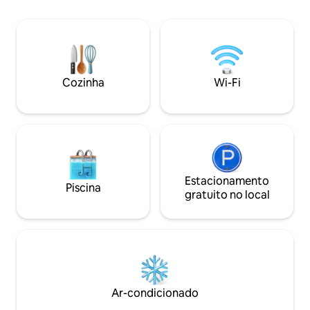
aprovação. Tomada para trailer com
estacionamento pull-through disponível.
Qualquer hóspede não registrado na
propriedade após as 23h será cobrado
como um ocupante adicional. PROIBIDO
FESTAS NÃO AUTORIZADAS. Você será
Cozinha
Wi-Fi
convidado a desocupar a propriedade e
será cobrada uma taxa de evento.
Estacionamento
Piscina
gratuito no local
Ar-condicionado