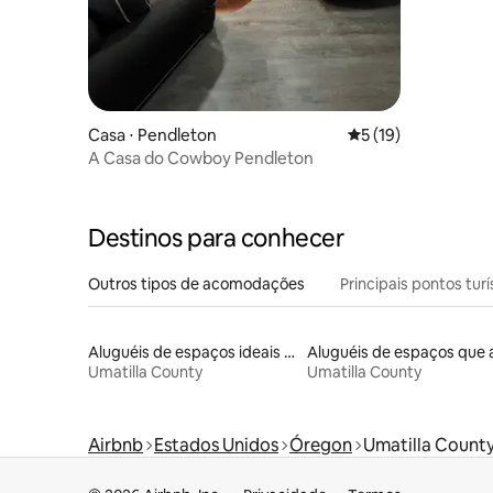
Casa ⋅ Pendleton
5 de uma avaliação 
5 (19)
A Casa do Cowboy Pendleton
Destinos para conhecer
Outros tipos de acomodações
Principais pontos turí
Aluguéis de espaços ideais para famílias
Umatilla County
Umatilla County
Airbnb
Estados Unidos
Óregon
Umatilla Count