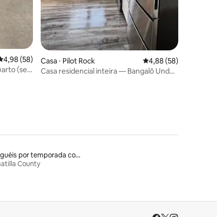
4,98 de uma avaliação média de 5, 58 avaliações
4,98 (58)
Casa ⋅ Pilot Rock
4,88 de uma avaliação
4,88 (58)
arto (self
Casa residencial inteira — Bangalô Under
the Bluff
Aluguéis por temporada com banheira de hidromassagem
tilla County