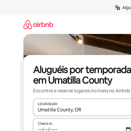
Pular
Algu
para
o
conteúdo
Aluguéis por temporada
em Umatilla County
Encontre e reserve lugares incríveis no Airbnb
Localização
Quando os resultados estiverem disponíveis, expl
Check-in