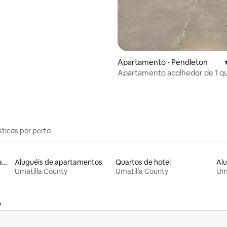
média de 5, 19 avaliações
Apartamento ⋅ Pendleton
Apartamento acolhedor de 1 qu
check-in)
sticos por perto
Aluguéis de espaços que aceitam animais de estimação
Aluguéis de apartamentos
Quartos de hotel
Umatilla County
Umatilla County
Uma
y