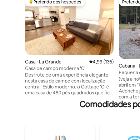
Preferido dos hóspedes
Preferid
Entre os melhores preferidos dos hóspedes
Preferid
Casa ⋅ La Grande
4,99 de uma avaliação m
4,99 (136)
Cabana ⋅ 
Casa de campo moderna 'C'
Pequena 
Desfrute de uma experiência elegante
energia p
(veja a n
nesta casa de campo com localização
abril em 
central. Estilo moderno, o Cottage 'C' é
Aconchega
uma casa de 480 pés quadrados que fica
com a ter
no coração de La Grande. Nova
Comodidades pop
solar com 
construção com cozinha completa,
Afaste-se
eletrodomésticos de aço inoxidável,
de La Gra
micro-ondas, cafeteira Keurig, ferro de
Caminhe, 
passar e estacionamento na garagem.
fotografe
Localizado em uma bela propriedade
da frente.
com vista para a montanha localizada a
observar-