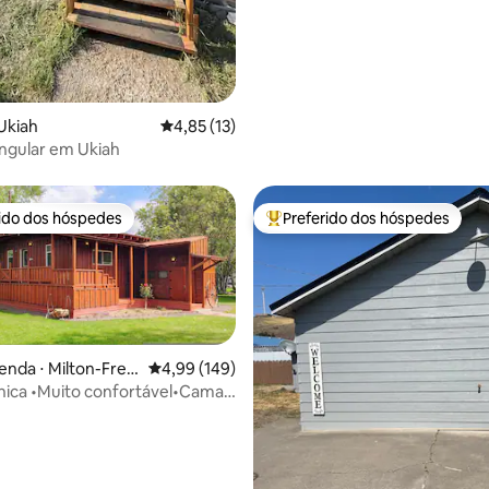
Ukiah
4,85 de uma avaliação média de 5, 13 avalia
4,85 (13)
angular em Ukiah
rido dos hóspedes
Preferido dos hóspedes
 melhores preferidos dos hóspedes
Entre os melhores preferidos d
enda ⋅ Milton-Free
4,99 de uma avaliação média de 5, 149 avalia
4,99 (149)
nica •Muito confortável•Cama
hada