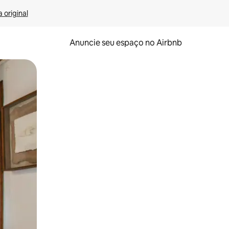
 original
Anuncie seu espaço no Airbnb
 deslizando o dedo na tela.