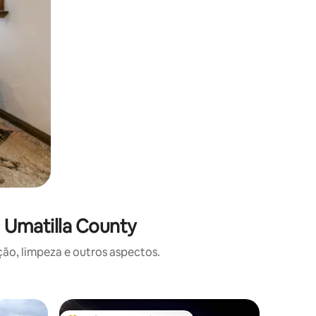
 Umatilla County
o, limpeza e outros aspectos.
Cabana ⋅