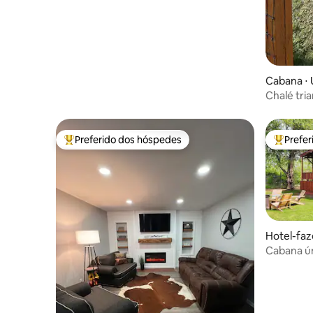
Cabana ⋅ 
Chalé tri
Preferido dos hóspedes
Prefe
Entre os melhores preferidos dos hóspedes
Entre os
Hotel-faz
water
Cabana ú
king•Fec