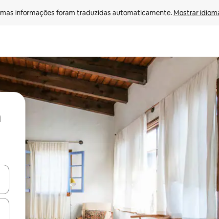
mas informações foram traduzidas automaticamente. 
Mostrar idioma
ore-os usando as seta para cima e para baixo do teclado ou tocando e