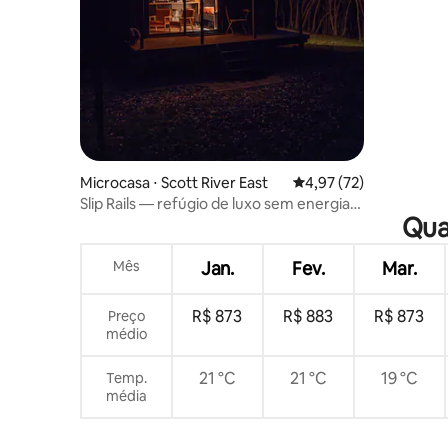
Microcasa ⋅ Scott River East
4,97 de uma avaliação 
4,97 (72)
Slip Rails — refúgio de luxo sem energia
Qua
pública
Mês
Jan.
Fev.
Mar.
R$ 873
R$ 883
R$ 873
Preço
médio
21 °C
21 °C
19 °C
Temp.
média