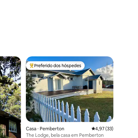
ções
Preferido dos hóspedes
os hóspedes
Entre os melhores preferidos dos hóspedes
ções
Casa ⋅ Pemberton
4,97 de uma avaliação
4,97 (33)
The Lodge, bela casa em Pemberton