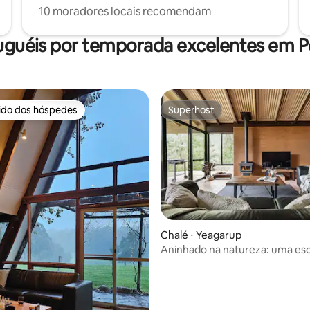
10 moradores locais recomendam
uguéis por temporada excelentes em
rido dos hóspedes
Superhost
 melhores preferidos dos hóspedes
Superhost
Chalé ⋅ Yeagarup
Aninhado na natureza: uma es
média de 5, 20 avaliações
spa para dois