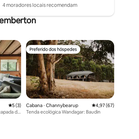
4 moradores locais recomendam
 Pemberton
Preferido dos hóspedes
Preferido dos hóspedes
5 de uma avaliação média de 5, 3 avaliações
5 (3)
Cabana ⋅ Channybearup
4,97 de uma avaliação
4,97 (67)
capada de
Tenda ecológica Wandagar: Baudin