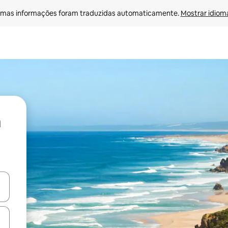
mas informações foram traduzidas automaticamente. 
Mostrar idioma
ore-os usando as seta para cima e para baixo do teclado ou tocando e