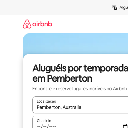
Pular
Algu
para
o
conteúdo
Aluguéis por temporada
em Pemberton
Encontre e reserve lugares incríveis no Airbnb
Localização
Quando os resultados estiverem disponíveis, expl
Check-in