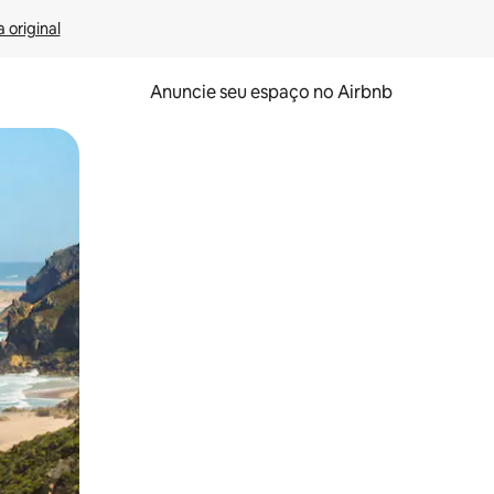
 original
Anuncie seu espaço no Airbnb
 deslizando o dedo na tela.