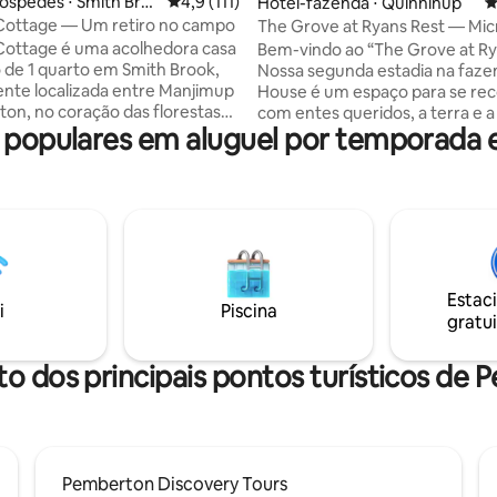
óspedes ⋅ Smith Bro
4,9 de uma avaliação média de 5, 111 avalia
4,9 (111)
édia de 5, 351 avaliações
Hotel-fazenda ⋅ Quinninup
4
Cottage — Um retiro no campo
The Grove at Ryans Rest — Mic
em hotel-fazenda
Cottage é uma acolhedora casa
Bem-vindo ao “The Grove at Ry
de 1 quarto em Smith Brook,
Nossa segunda estadia na faze
nte localizada entre Manjimup
House é um espaço para se re
on, no coração das florestas
com entes queridos, a terra e a
populares em aluguel por temporada
pois você está imerso em um s
rfeito para relaxar e desfrutar
agrícola regenerativo que está
sco do campo, aves abundantes
conectado como um ecossistem
r os muitos pontos turísticos da
respirável. Um lugar para RECARREGAR e
 poucos passos de distância
RECUAR, fechar os olhos, respir
ques nacionais, miradouros
cheirar o ar fresco, o solo doce,
e florestais, trilhas para
limão e as florestas circundantes. P
e ciclismo, vinícolas,
REEXAMINAR, REDESCOBRIR e
Estac
s e produtos locais. Por favor,
RESTABELECER uma conexão bi
i
Piscina
gratui
não há acesso Wi-Fi e apenas
vital com a terra através de nos
móvel limitada.
nossa comida.
to dos principais pontos turísticos de
Pemberton Discovery Tours