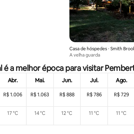
Casa de hóspedes ⋅ Smith Broo
média de 5, 72 avaliações
A velha guarda
l é a melhor época para visitar Pember
Abr.
Mai.
Jun.
Jul.
Ago.
R$ 1.006
R$ 1.063
R$ 888
R$ 786
R$ 729
17 °C
14 °C
12 °C
11 °C
11 °C