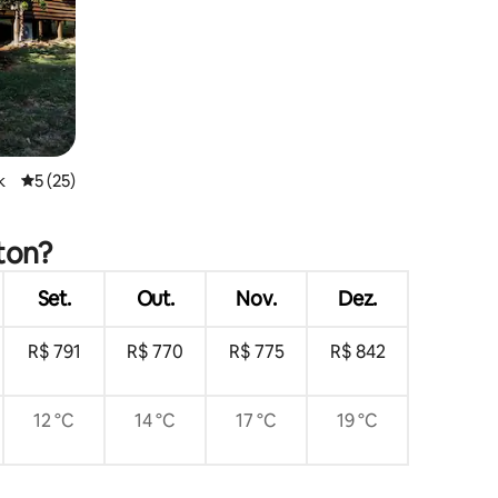
k
5 de uma avaliação média de 5, 25 avaliações
5 (25)
ton?
Set.
Out.
Nov.
Dez.
R$ 791
R$ 770
R$ 775
R$ 842
12 °C
14 °C
17 °C
19 °C