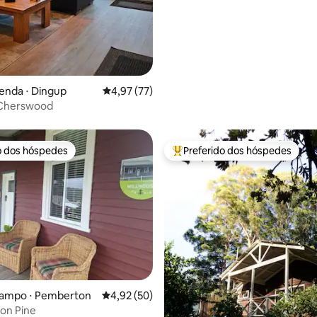
enda ⋅ Dingup
4,97 de uma avaliação média de 5, 77 avalia
4,97 (77)
Cherswood
o dos hóspedes
Preferido dos hóspedes
o dos hóspedes
Entre os melhores preferidos d
campo ⋅ Pemberton
4,92 de uma avaliação média de 5, 50 avalia
4,92 (50)
 on Pine