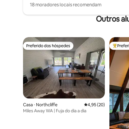
18 moradores locais recomendam
Outros al
Preferido dos hóspedes
Prefe
Preferido dos hóspedes
Entre os
Casa ⋅ Northcliffe
4,95 de uma avaliação 
4,95 (20)
Miles Away WA | Fuja do dia a dia