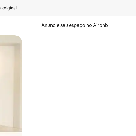
 original
Anuncie seu espaço no Airbnb
 deslizando o dedo na tela.