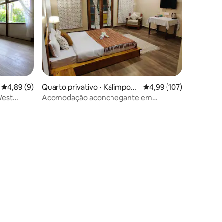
4,89 de uma avaliação média de 5, 9 avaliações
4,89 (9)
Quarto privativo ⋅ Kalimpon
4,99 de uma avaliação 
4,99 (107)
g
West
Acomodação aconchegante em
Kalimpong dentro dos limites da cidade