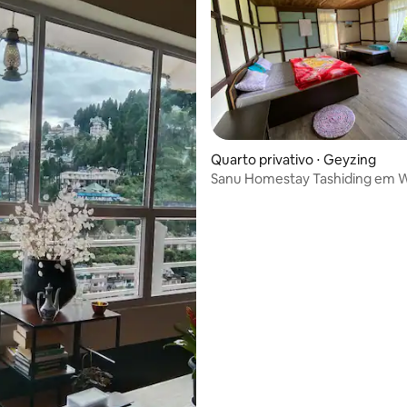
Quarto privativo ⋅ Geyzing
Sanu Homestay Tashiding em 
Sikkim
 média de 5, 4 avaliações