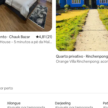
média de 5, 28 avaliações
nto ⋅ Chauk Bazar
4,81 de uma avaliação média de 5, 21 avalia
4,81 (21)
 House – 5 minutos a pé da Mall
Quarto privativo ⋅ Rinchenpong
Orange Villa Rinchenpong: ac
caseira com fazenda
por perto
Xilongue
Darjeeling
Pa
Aluguéis por temporada
Aluguéis por temporada
Al