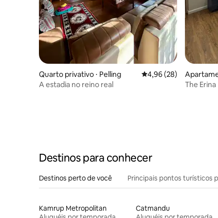
Quarto privativo ⋅ Pelling
4,96 de uma avaliação 
4,96 (28)
Apartame
A estadia no reino real
The Erina
Road
Destinos para conhecer
Destinos perto de você
Principais pontos turísticos 
Kamrup Metropolitan
Catmandu
Aluguéis por temporada
Aluguéis por temporada