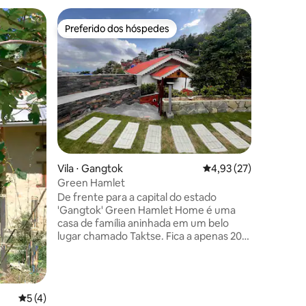
Casa ⋅ B
Preferido dos hóspedes
Preferi
Preferido dos hóspedes
Preferi
Casa de
Nossa ca
por seu j
agrícolas
sazonal e
boas-vind
suas vid
do ambie
ções
Dentro d
iluminada
Vila ⋅ Gangtok
4,93 de uma avaliação
4,93 (27)
pássaros
privados 
Green Hamlet
energizan
De frente para a capital do estado
podem lh
'Gangtok' Green Hamlet Home é uma
bem com
casa de família aninhada em um belo
saúde.
lugar chamado Taktse. Fica a apenas 20
minutos de carro (aproximadamente 6,5
km) da cidade principal. É uma casa de
três quartos totalmente mobiliada longe
da agitação da cidade, cercada de
5 de uma avaliação média de 5, 4 avaliações
5 (4)
vegetação ao redor. Tashi View Point,