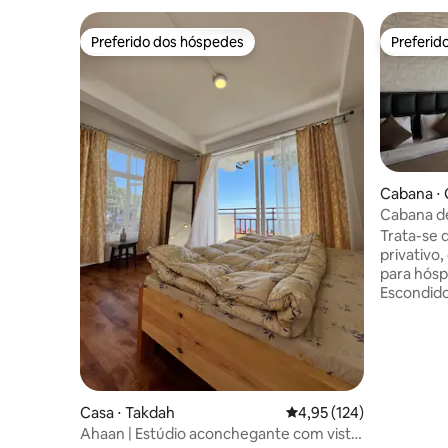
Preferido dos hóspedes
Preferid
Preferido dos hóspedes
Preferid
Cabana ⋅
Cabana d
House, G
Trata-se 
privativo
para hósp
Escondido
movimenta
Gangtok, 
sensação 
começam 
de calma
queen-siz
Casa ⋅ Takdah
4,95 de uma avaliação m
4,95 (124)
que traze
Ahaan | Estúdio aconchegante com vista
banheiro 