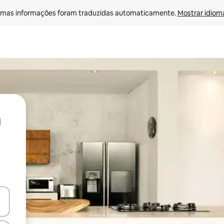
mas informações foram traduzidas automaticamente. 
Mostrar idioma
ore-os usando as seta para cima e para baixo do teclado ou tocando e