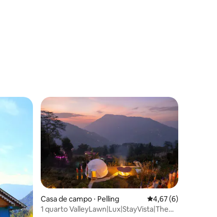
ções
Casa de campo ⋅ Pelling
4,67 de uma avaliaçã
4,67 (6)
1 quarto ValleyLawn|Lux|StayVista|The