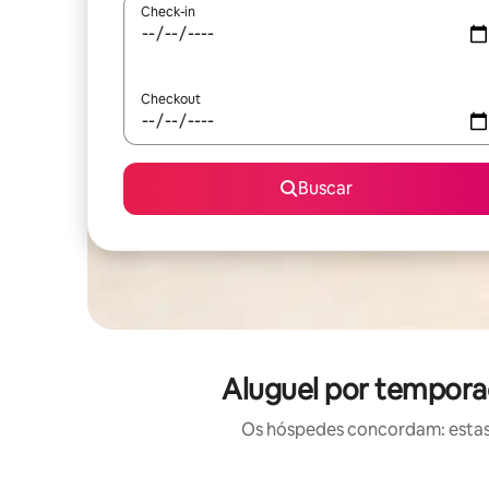
Check-in
Checkout
Buscar
Aluguel por tempora
Os hóspedes concordam: estas