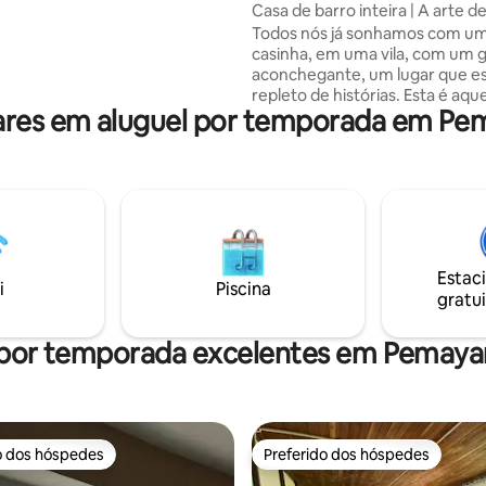
Casa de barro inteira | A arte de
s são simples e cuidadosamente
devagar
Todos nós já sonhamos com u
s para criar uma atmosfera
casinha, em uma vila, com um
 e organizada Não há
aconchegante, um lugar que es
mento disponível
repleto de histórias. Esta é aque
res em aluguel por temporada em Pe
totalmente feita à mão – com b
e amor. Cada esquina esculpid
cuidado, cada parede tem o to
esforço humano. Um 1BHK co
cozinha quente, um jardim de 
gramado ensolarado e um chuve
livre aberto para o céu. Nos fu
gramado secreto que se abre p
Estac
campos de cardamomo intermi
i
Piscina
gratui
onde veados almiscarados sel
vagueiam livremente.
 por temporada excelentes em Pemay
o dos hóspedes
Preferido dos hóspedes
o dos hóspedes
Preferido dos hóspedes