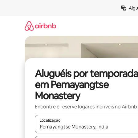
Pular
Algu
para
o
conteúdo
Aluguéis por temporada
em Pemayangtse
Monastery
Encontre e reserve lugares incríveis no Airbnb
Localização
Quando os resultados estiverem disponíveis, expl