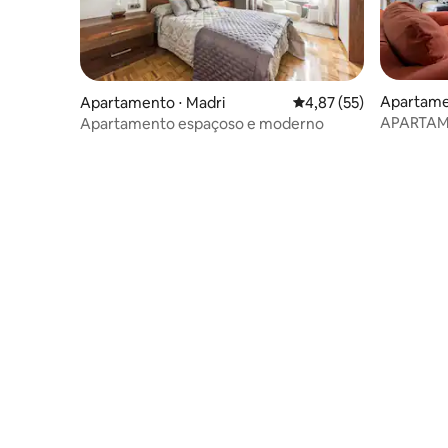
Apartame
Apartamento ⋅ Madri
4,87 de uma avaliação 
4,87 (55)
APARTAM
Apartamento espaçoso e moderno
RIO/ MAT