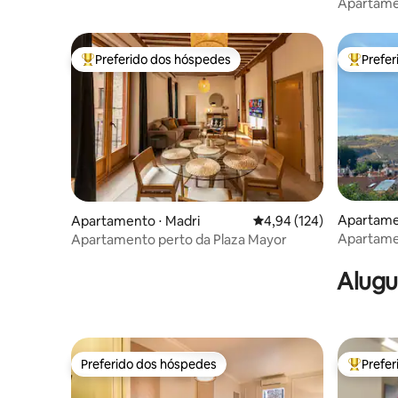
Apartamen
Golden Mi
Preferido dos hóspedes
Prefe
Entre os melhores preferidos dos hóspedes
Entre os
Apartamen
Apartamento ⋅ Madri
4,94 de uma avaliação m
4,94 (124)
la Vega
Apartame
Apartamento perto da Plaza Mayor
de la Veg
Alugu
Preferido dos hóspedes
Prefe
Preferido dos hóspedes
Entre os