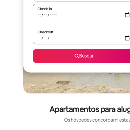
Check-in
Checkout
Buscar
Apartamentos para alug
Os hóspedes concordam: estas