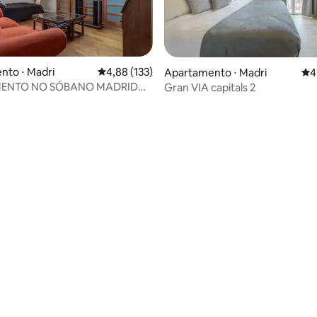
nto ⋅ Madri
4,88 de uma avaliação média de 5, 133 avalia
4,88 (133)
média de 5, 55 avaliações
Apartamento ⋅ Madri
4,8
4
ENTO NO SÓBANO MADRID
Gran VIA capitals 2
ADERO WIFI