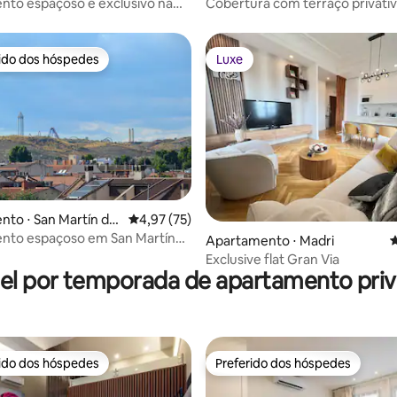
to espaçoso e exclusivo na
Cobertura com terraço privativ
le de Madri
e tranquila
rido dos hóspedes
Luxe
 melhores preferidos dos hóspedes
Luxe
to ⋅ San Martín de
4,97 de uma avaliação média de 5, 75 avalia
4,97 (75)
édia de 5, 124 avaliações
nto espaçoso em San Martín
Apartamento ⋅ Madri
4
a-warner
Exclusive flat Gran Via
el por temporada de apartamento priv
rido dos hóspedes
Preferido dos hóspedes
 melhores preferidos dos hóspedes
Preferido dos hóspedes