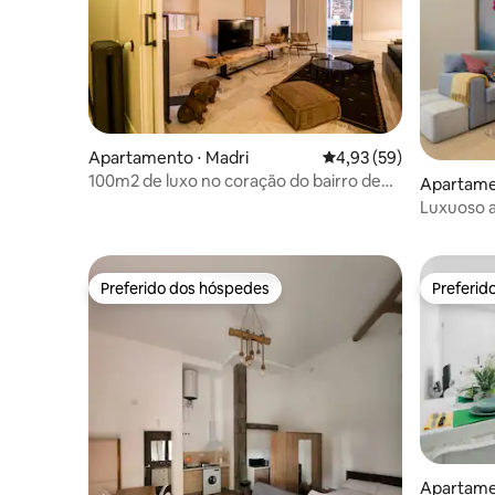
Apartamento ⋅ Madri
4,93 de uma avaliação 
4,93 (59)
100m2 de luxo no coração do bairro de
Apartame
Salamanca
Luxuoso 
estaciona
Preferido dos hóspedes
Preferid
Preferido dos hóspedes
Preferid
Apartamen