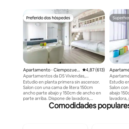
Preferido dos hóspedes
Superho
Preferido dos hóspedes
Superho
Apartamento ⋅ Ciempozuel
4,87 de uma avaliação m
4,87 (613)
Apartame
os
os
Apartamentos da DS Viviendas,
Apartame
Ciempozuelos Estu...
Estúdio
Estudio en planta primera sin ascensor.
Estudio en
Salon con una cama de litera 150cm
Salon con
ancho parte abajo y 150cm de ancho en
abajo 150
parte arriba. Dispone de lavadora,
lavadora,
Comodidades populares
plancha de ropa, acceso internet (wifi
internet 
600megas), calefacción, aire
aire acond
acondicionado, televisión. La cocina está
está equi
equipada con vitroceramica induccion,
induccion
Cafetera de capsula "Dolce Gusto",
Gusto", fr