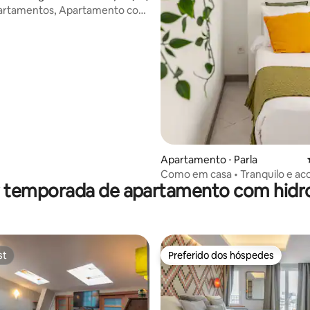
partamentos, Apartamento con
.
média de 5, 85 avaliações
Apartamento ⋅ Parla
Como em casa • Tranquilo e ac
r temporada de apartamento com hi
st
Preferido dos hóspedes
st
Preferido dos hóspedes