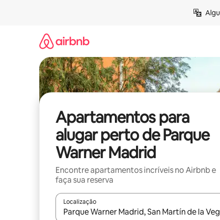
Pular
Algu
para
o
conteúdo
Apartamentos para
alugar perto de Parque
Warner Madrid
Encontre apartamentos incríveis no Airbnb e
faça sua reserva
Localização
Quando os resultados estiverem disponíveis, expl