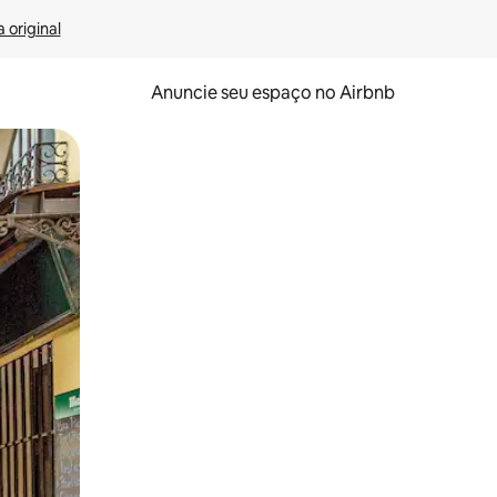
 original
Anuncie seu espaço no Airbnb
 deslizando o dedo na tela.