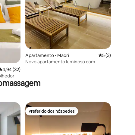
Apartamento ⋅ Madri
5 de uma avaliaçã
5 (3)
Novo apartamento luminoso com
academia privativa e área de
4,94 de uma avaliação média de 5, 32 avaliações
4,94 (32)
relaxamento
olhedor
dromassagem
Preferido dos hóspedes
Preferido dos hóspedes