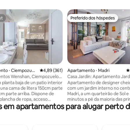
st
Preferido dos hóspedes
st
Preferido dos hóspedes
édia de 5, 613 avaliações
nto ⋅ Ciempozuel
4,89 de uma avaliação média de 5, 361 avalia
4,89 (361)
Apartamento ⋅ Madri
4
ntos Wenshan, Ciempozuelos
Casa Jardín: Apartamento Jard
Junto ao Sol
 planta baja de un patio interior
Apartamento de designer cheio
 una cama de litera 150cm parte
com um jardim interno no cent
cm parte arriba. Dispone de
Madri, a um quarteirão de Sol e
 plancha de ropa, acceso
minutos a pé da maioria das pri
 em apartamentos para alugar perto d
(wifi 600megas), calefacción,
atrações da cidade. Hospedando até 6
icionado, televisión. La cocina
hóspedes em 3 quartos privado
pada con vitroceramica
banheiros, espaço social em pl
, Cafetera de capsula "Dolce
com uma cozinha totalmente e
igorifico, microondas, vajilla,
um pequeno jardim aconchega