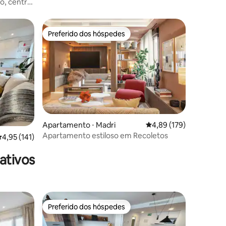
o, central
Preferido dos hóspedes
Preferido dos hóspedes
ções
Apartamento ⋅ Madri
4,89 de uma avaliação 
4,89 (179)
Apartamento estiloso em Recoletos
,95 de uma avaliação média de 5, 141 avaliações
4,95 (141)
ativos
Preferido dos hóspedes
Preferido dos hóspedes