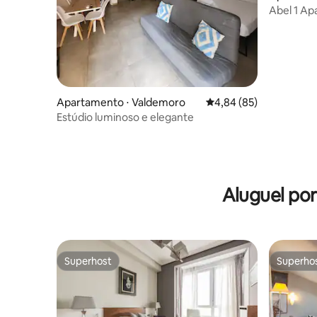
ey
Abel 1 A
cama do..
Apartamento ⋅ Valdemoro
4,84 de uma avaliação 
4,84 (85)
Estúdio luminoso e elegante
Aluguel po
Superhost
Superho
Superhost
Superho