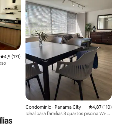
ções
4,9 de uma avaliação média de 5, 171 avaliações
4,9 (171)
oso
Condomínio ⋅ Panama City
4,87 de uma avaliação 
4,87 (110)
Ideal para famílias 3 quartos piscina Wi-Fi
lias
estacionamento gratuito