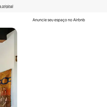
 original
Anuncie seu espaço no Airbnb
 deslizando o dedo na tela.