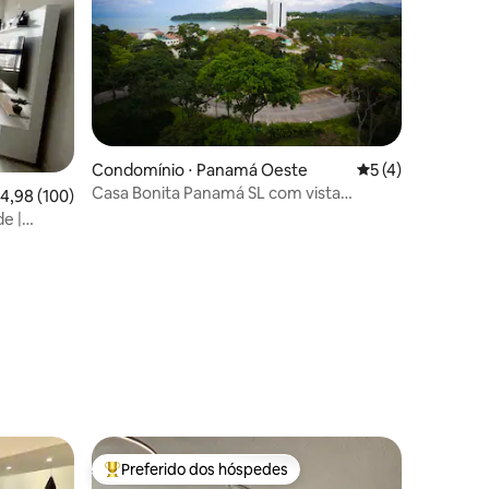
Condomínio ⋅ Panamá Oeste
5 de uma avaliaçã
5 (4)
Casa Bonita Panamá SL com vista
,98 de uma avaliação média de 5, 100 avaliações
4,98 (100)
panorâmica
e |
 | Piscina
ções
Preferido dos hóspedes
Entre os melhores preferidos dos hóspedes