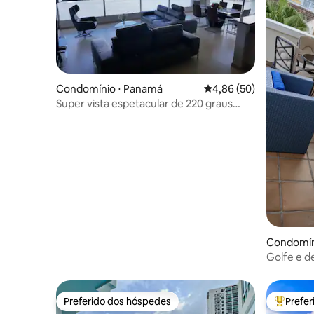
Condomínio ⋅ Panamá
4,86 de uma avaliação 
4,86 (50)
Super vista espetacular de 220 graus
para o mar
Condomíni
Golfe e 
Preferido dos hóspedes
Prefe
Preferido dos hóspedes
Entre os