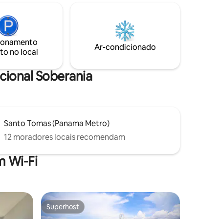
m toda a
barulho do terraço e perfeitamente
boletas
localizado na entrada do bairro para
trilhas
facilitar o acesso de entrada e saída!
Venha
ionamento
usivo de
Ar-condicionado
to no local
cional Soberania
Santo Tomas (Panama Metro)
12 moradores locais recomendam
 Wi-Fi
Superhost
os hóspedes
Superhost