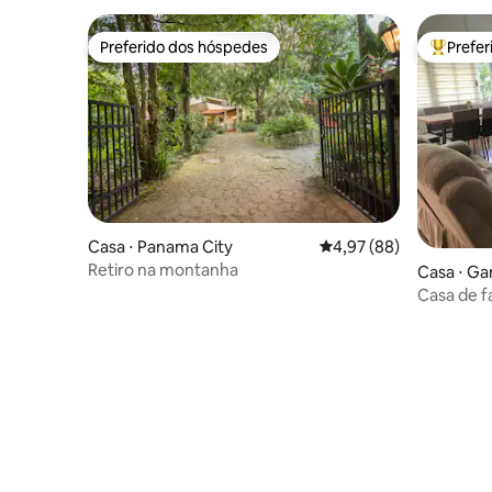
Preferido dos hóspedes
Prefe
Preferido dos hóspedes
Entre os
Casa ⋅ Panama City
4,97 de uma avaliação 
4,97 (88)
Retiro na montanha
Casa ⋅ G
Casa de f
canal