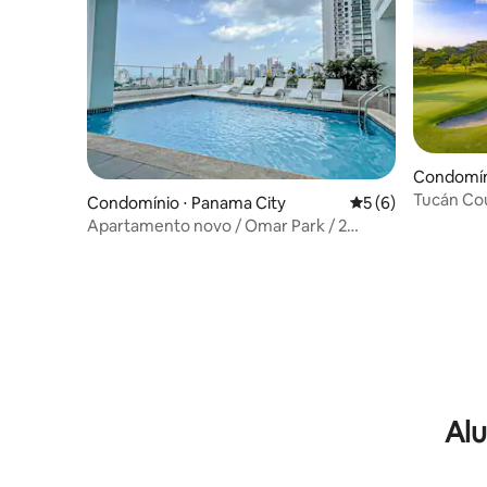
Condomín
Tucán Co
Condomínio ⋅ Panama City
5 de uma avaliação
5 (6)
para o Go
Apartamento novo / Omar Park / 2
quartos / 2 banheiros / Vista incrível /
Academia / Piscina
Alu