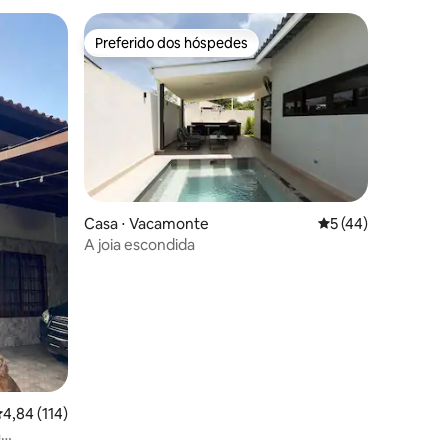
Preferido dos hóspedes
Preferido dos hóspedes
Casa ⋅ Vacamonte
5 de uma avaliação
5 (44)
A joia escondida
ções
,84 de uma avaliação média de 5, 114 avaliações
4,84 (114)
a