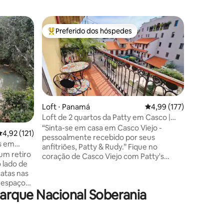
Apartame
Preferido dos hóspedes
Prefe
Entre os melhores preferidos dos hóspedes
Entre o
The View
a melhor
Saboreie
noite na 
panorâmi
da cidade
neste ele
totalmen
de um edi
Loft ⋅ Panamá
4,99 de uma avaliação 
4,99 (177)
lindamen
Loft de 2 quartos da Patty em Casco |
ções
histórica
Varanda e toque pessoal
“Sinta-se em casa em Casco Viejo -
,92 de uma avaliação média de 5, 121 avaliações
4,92 (121)
espaço el
pessoalmente recebido por seus
sua porta
s em
anfitriões, Patty & Rudy.” Fique no
restauran
um retiro
coração de Casco Viejo com Patty's
vibrantes
o lado de
Casitas! Localização privilegiada em
noturna 
atas nas
Casco Viejo | Tranquilo, conveniente e
 espaçosa
encantador Fique a poucos passos de
arque Nacional Soberania
 ideal
restaurantes, cafés, bares e praças, ao
ou grupos,
lado do supermercado boutique El Rey e
de 6 a 7
do calçadão à beira-mar. Este local
ntro do
tranquilo é raro em Casco, escondido do