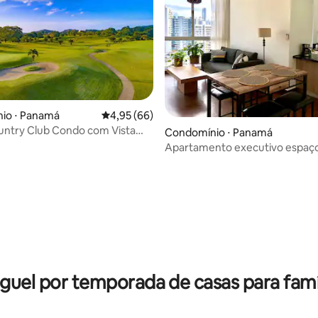
io ⋅ Panamá
4,95 de uma avaliação média de 5, 66 avalia
4,95 (66)
untry Club Condo com Vista
 média de 5, 6 avaliações
Condomínio ⋅ Panamá
lfe/Piscina
Apartamento executivo espaç
guel por temporada de casas para famí