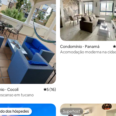
média de 5, 50 avaliações
Condomínio ⋅ Panamá
4
Acomodação moderna na cidad
Localização privilegiada e segura
e academia
o ⋅ Cocolí
5 de uma avaliação média de 5, 16 avalia
5 (16)
descanso em tucano
rido dos hóspedes
Superhost
 melhores preferidos dos hóspedes
Superhost