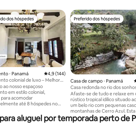
rido dos hóspedes
Preferido dos hóspedes
 melhores preferidos dos hóspedes
Preferido dos hóspedes
nto ⋅ Panamá
4,9 de uma avaliação média de 5, 144 avalia
4,9 (144)
to colonial de luxo – Melhor
édia de 5, 147 avaliações
Casa de campo ⋅ Panamá
4
ão na Cidade Antiga
o ao nosso espaçoso
Casa redonda no rio dos sonho
to em estilo colonial,
Cerro Azul
Afaste-se de tudo e relaxe em 
o para acomodar
rústico tropical idílico situado a
velmente até 8 hóspedes no
um belo rio com pequenas casc
o Viejo. Localizado bem
montanhas de Cerro Azul. Esta
 a uma das praças mais belas
ara aluguel por temporada perto de P
casa de 2 andares e um quarto é
 histórico, você estará cercado
para casais, famílias pequenas 
urantes renomados, cafés e a
com amplo espaço para dormir 
ida da cidade. Para sua
pessoas. A propriedade fica de