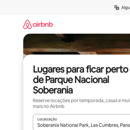
Pular
Algu
para
o
conteúdo
Lugares para ficar perto
de Parque Nacional
Soberania
Reserve locações por temporada, casas e mu
mais no Airbnb
Localização
Quando os resultados estiverem disponíveis, expl