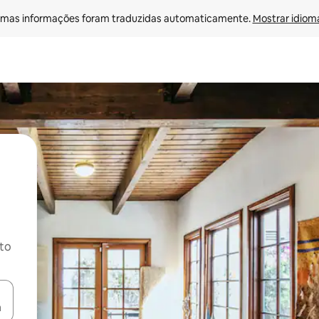
mas informações foram traduzidas automaticamente. 
Mostrar idioma
ito
ore-os usando as seta para cima e para baixo do teclado ou tocando e