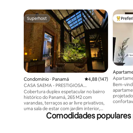
Superhost
Prefe
Superhost
Entre os
Apartame
Apartamen
Condomínio ⋅ Panamá
4,88 de uma avaliação m
4,88 (147)
localizaç
Bem-vind
CASA SAEMA - PRESTIGIOSA
apartamen
COTTAGEM DUPLEX COM TERRAÇOS
Cobertura duplex espetacular no bairro
projetad
histórico do Panamá, 265 M2 com
conforta
varandas, terraços ao ar livre privativos,
coração de Casc
uma sala de estar com jardim interior,
em frente
Comodidades populares p
uma sala de jantar, 3 quartos (+ sofá-
do bairro
cama no estúdio), recentemente
por resta
renovada com um conceito de Loft,
vibrante v
design exclusivo e confortável, na