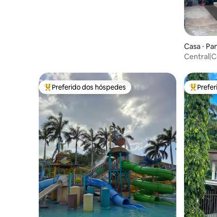
Casa ⋅ P
Central|C
natureza|
Preferido dos hóspedes
Prefe
Entre os melhores preferidos dos hóspedes
Entre os