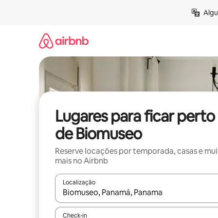
Pular
Algu
para
o
conteúdo
Lugares para ficar perto
de Biomuseo
Reserve locações por temporada, casas e mu
mais no Airbnb
Localização
Quando os resultados estiverem disponíveis, expl
Check-in