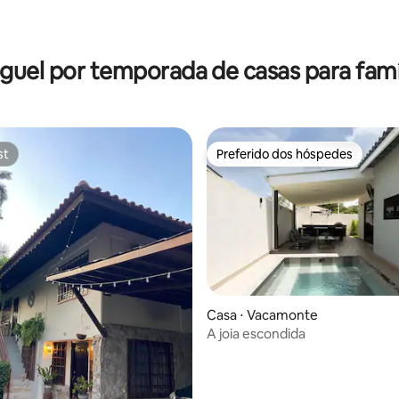
édia de 5, 110 avaliações
guel por temporada de casas para famí
st
Preferido dos hóspedes
st
Preferido dos hóspedes
Casa ⋅ Vacamonte
A joia escondida
média de 5, 18 avaliações