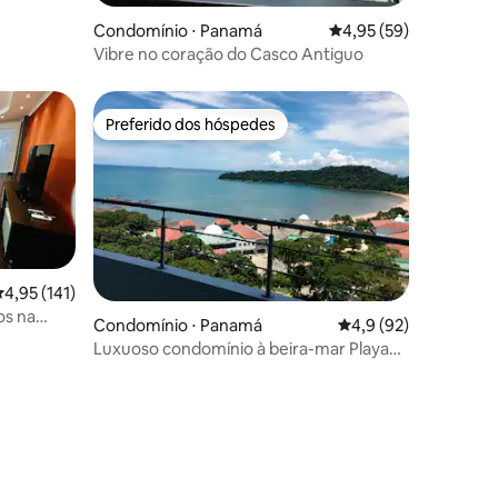
Condomínio ⋅ Panamá
4,95 de uma avaliação
4,95 (59)
Vibre no coração do Casco Antiguo
Preferido dos hóspedes
Preferido dos hóspedes
,95 de uma avaliação média de 5, 141 avaliações
4,95 (141)
os na
Condomínio ⋅ Panamá
4,9 de uma avaliação
4,9 (92)
Luxuoso condomínio à beira-mar Playa
ções
Bonita Panama City