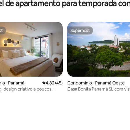
el de apartamento para temporada com
st
Superhost
st
Superhost
io ⋅ Panamá
4,82 de uma avaliação média de 5, 45 avalia
4,82 (45)
Condomínio ⋅ Panamá Oeste
, design criativo a poucos
Casa Bonita Panamá SL com vis
édia de 5, 100 avaliações
 Casco Viejo
panorâmica