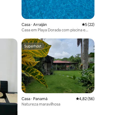
ções
Casa ⋅ Arraiján
5 de uma avaliação
5 (22)
Casa em Playa Dorada com piscina e
acesso à praia
Superhost
Superhost
Casa ⋅ Panamá
4,82 de uma avaliação
4,82 (56)
Natureza maravilhosa