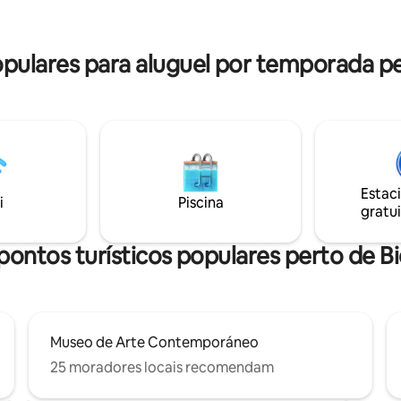
na, onde você pode desfrutar
sua porta. ​Você está a poucos 
 deslumbrantes do Casco
restaurantes de categoria mund
vibrantes, museus e da lendária
ulares para aluguel por temporada p
ue você explore todas as
noturna de Casco
Estac
i
Piscina
gratui
pontos turísticos populares perto de 
Museo de Arte Contemporáneo
25 moradores locais recomendam