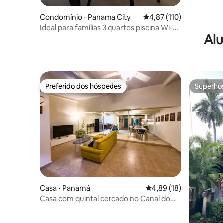
Condomínio ⋅ Panama City
4,87 de uma avaliação m
4,87 (110)
Ideal para famílias 3 quartos piscina Wi-Fi
Alu
estacionamento gratuito
Preferido dos hóspedes
Superho
Preferido dos hóspedes
Superho
Casa ⋅ Panamá
4,89 de uma avaliação 
4,89 (18)
Casa com quintal cercado no Canal do
Panamá ideal para famílias