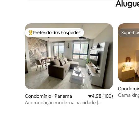
Alugu
Preferido dos hóspedes
Superho
Entre os melhores preferidos dos hóspedes
Superho
Condomín
Cama king
Condomínio ⋅ Panamá
4,98 de uma avaliação m
4,98 (100)
passos de
Acomodação moderna na cidade |
Localização privilegiada e segura | Piscina
e academia