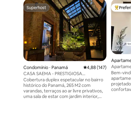
Superhost
Prefe
Superhost
Entre os
Apartame
Apartamen
Condomínio ⋅ Panamá
4,88 de uma avaliação m
4,88 (147)
localizaç
Bem-vind
CASA SAEMA - PRESTIGIOSA
apartamen
COTTAGEM DUPLEX COM TERRAÇOS
Cobertura duplex espetacular no bairro
projetad
histórico do Panamá, 265 M2 com
conforta
varandas, terraços ao ar livre privativos,
coração de Casc
uma sala de estar com jardim interior,
em frente
uma sala de jantar, 3 quartos (+ sofá-
do bairro
cama no estúdio), recentemente
por resta
renovada com um conceito de Loft,
vibrante v
design exclusivo e confortável, na
comodidad
melhor área do bairro histórico, perfeita
acesso a 
para relaxar e descontrair, cozinha,