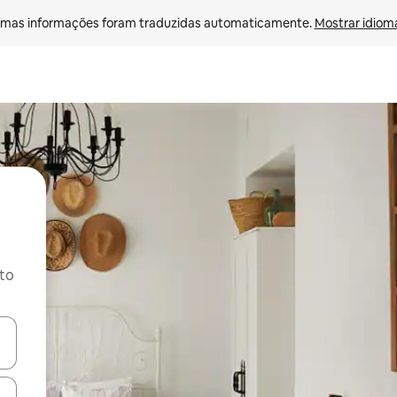
mas informações foram traduzidas automaticamente. 
Mostrar idioma
ito
ore-os usando as seta para cima e para baixo do teclado ou tocando e