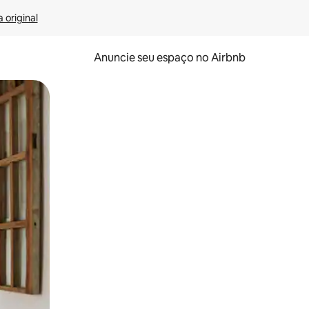
 original
Anuncie seu espaço no Airbnb
 deslizando o dedo na tela.