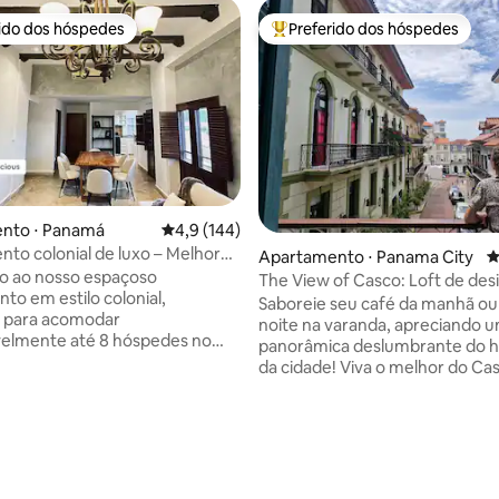
rido dos hóspedes
Preferido dos hóspedes
 melhores preferidos dos hóspedes
Entre os melhores preferidos d
nto ⋅ Panamá
4,9 de uma avaliação média de 5, 144 avalia
4,9 (144)
to colonial de luxo – Melhor
édia de 5, 147 avaliações
Apartamento ⋅ Panama City
4
ão na Cidade Antiga
o ao nosso espaçoso
The View of Casco: Loft de de
to em estilo colonial,
a melhor varanda
Saboreie seu café da manhã ou
o para acomodar
noite na varanda, apreciando u
velmente até 8 hóspedes no
panorâmica deslumbrante do h
o Viejo. Localizado bem
da cidade! ​Viva o melhor do Ca
 a uma das praças mais belas
neste elegante loft de 1 quarto
 histórico, você estará cercado
totalmente remodelado. Situa
urantes renomados, cafés e a
de um edifício colonial de 1850
ida da cidade. Para sua
lindamente restaurado, com p
e, o prédio possui elevador e
históricas originais de calicanto
um terraço no último andar
espaço elegante coloca toda a 