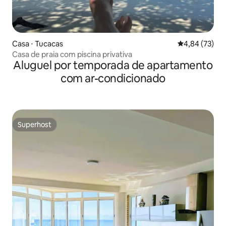
Casa ⋅ Tucacas
4,84 de uma a
4,84 (73)
Casa de praia com piscina privativa
Aluguel por temporada de apartamento
com ar-condicionado
Superhost
Superhost