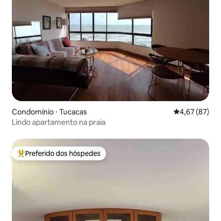
Condomínio ⋅ Tucacas
4,67 de uma a
4,67 (87)
Lindo apartamento na praia
Preferido dos hóspedes
Entre os melhores preferidos dos hóspedes