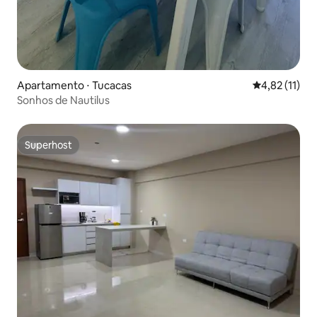
Apartamento ⋅ Tucacas
4,82 de uma a
4,82 (11)
Sonhos de Nautilus
Superhost
Superhost