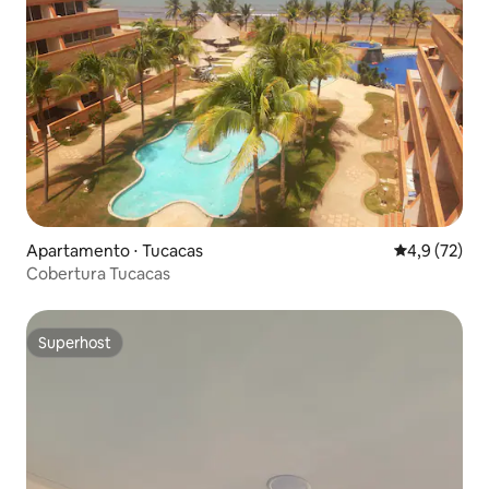
Apartamento ⋅ Tucacas
4,9 de uma a
4,9 (72)
Cobertura Tucacas
Superhost
Superhost