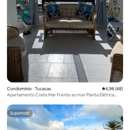
Condomínio ⋅ Tucacas
4,96 de uma a
4,96 (48)
Apartamento Costa Mar Frente ao mar Planta Elétrica
WIFI
Superhost
Superhost