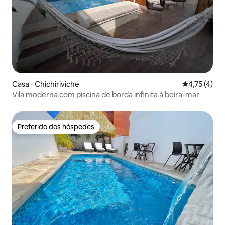
Casa ⋅ Chichiriviche
4,75 de uma 
4,75 (4)
Vila moderna com piscina de borda infinita à beira-mar
Preferido dos hóspedes
Preferido dos hóspedes