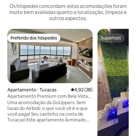
Os hóspedes concordam: estas acomodações foram
muito bem avaliadas quanto a localização, limpeza e
outros aspectos.
Preferido dos hóspedes
Superhost
Preferido dos hóspedes
Superhost
Apartamento ⋅ Tucacas
4,92 de uma avaliação média de
4,92 (38)
Apartamento Premium com Bela Vista
para o Mar | Tucacas
Uma acomodação da GoUppers. Sem
taxas do Airbnb: o que você vê é o que
você paga! Seu cantinho na costa de
Tucacas! Este apartamento iluminado
para 6 pessoas oferece uma localização
imbatível com vistas deslumbrantes para