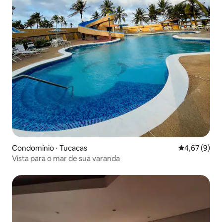
Condomínio ⋅ Tucacas
4,67 de uma 
4,67 (9)
Vista para o mar de sua varanda