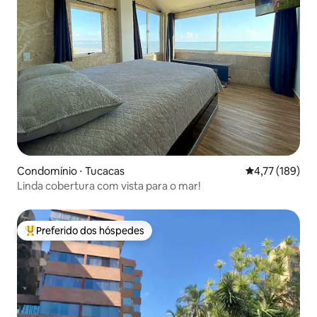
Condomínio ⋅ Tucacas
4,77 de uma av
4,77 (189)
Linda cobertura com vista para o mar!
Preferido dos hóspedes
Entre os melhores preferidos dos hóspedes