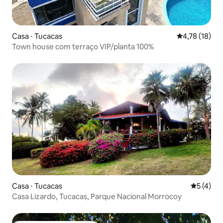
Casa ⋅ Tucacas
4,78 de uma a
4,78 (18)
Town house com terraço VIP/planta 100%
Casa ⋅ Tucacas
5 de uma 
5 (4)
Casa Lizardo, Tucacas, Parque Nacional Morrocoy