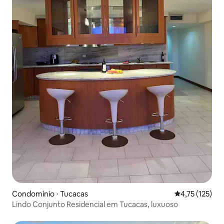
Condomínio ⋅ Tucacas
4,75 de uma av
4,75 (125)
Lindo Conjunto Residencial em Tucacas, luxuoso