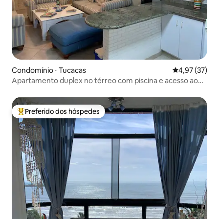
Condomínio ⋅ Tucacas
4,97 de uma a
4,97 (37)
Apartamento duplex no térreo com piscina e acesso ao
mar
Preferido dos hóspedes
Entre os melhores preferidos dos hóspedes