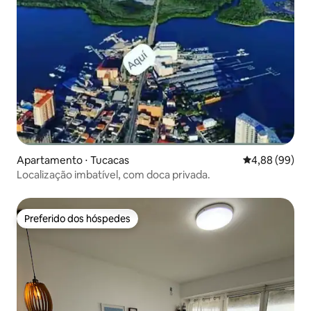
Apartamento ⋅ Tucacas
4,88 de uma av
4,88 (99)
Localização imbatível, com doca privada.
Preferido dos hóspedes
Preferido dos hóspedes