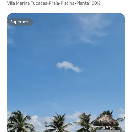
Villa Marina Tucacas•Praia•Piscina•Planta 100%
Superhost
Superhost