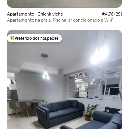
Apartamento ⋅ Chichiriviche
4,76 de uma a
4,76 (29)
Apartamento na praia. Piscina, ar condicionado e Wi-Fi.
Preferido dos hóspedes
Entre os melhores preferidos dos hóspedes