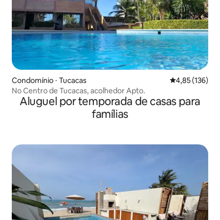
Condomínio ⋅ Tucacas
4,85 de uma av
4,85 (136)
No Centro de Tucacas, acolhedor Apto.
Aluguel por temporada de casas para
famílias