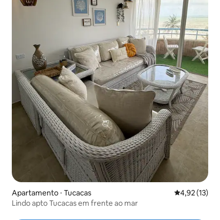
Apartamento ⋅ Tucacas
4,92 de uma a
4,92 (13)
Lindo apto Tucacas em frente ao mar