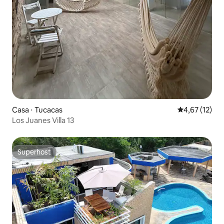
Casa ⋅ Tucacas
4,67 de uma a
4,67 (12)
Los Juanes Villa 13
Superhost
Superhost