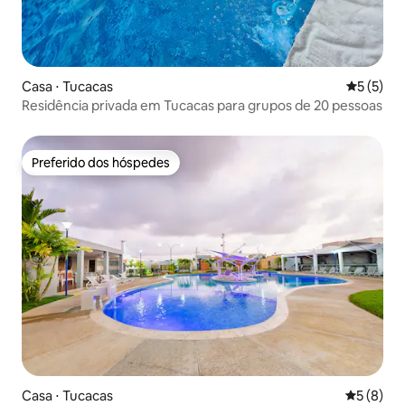
Casa ⋅ Tucacas
5 de uma 
5 (5)
Residência privada em Tucacas para grupos de 20 pessoas
Preferido dos hóspedes
Preferido dos hóspedes
Casa ⋅ Tucacas
5 de uma 
5 (8)