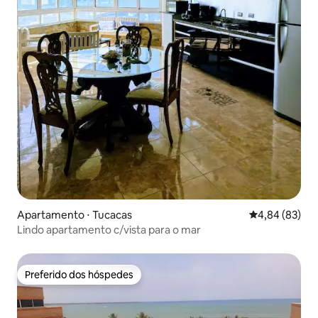
Apartamento ⋅ Tucacas
4,84 de uma a
4,84 (83)
Lindo apartamento c/vista para o mar
Preferido dos hóspedes
Preferido dos hóspedes