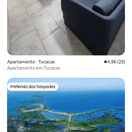
Apartamento ⋅ Tucacas
4,96 de uma a
4,96 (23)
Apartamento em Tucacas
Preferido dos hóspedes
Preferido dos hóspedes