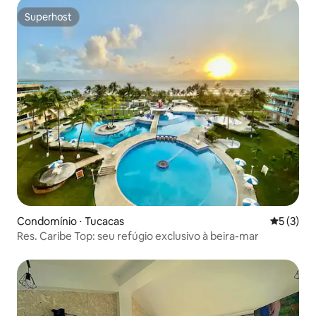
Superhost
Superhost
Condomínio ⋅ Tucacas
5 de uma 
5 (3)
Res. Caribe Top: seu refúgio exclusivo à beira-mar