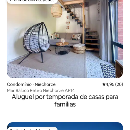
Preferido dos hóspedes
Condomínio ⋅ Niechorze
4,95 de uma a
4,95 (20)
Mar Báltico Retiro Niechorze AP14
Aluguel por temporada de casas para
famílias