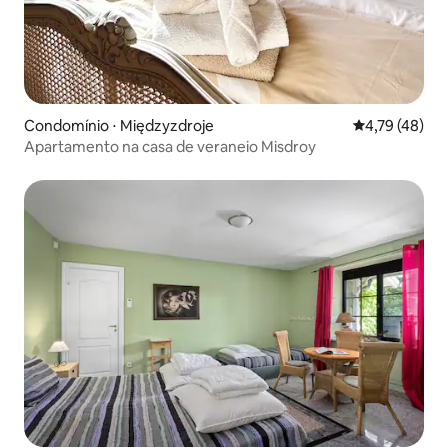
Condomínio ⋅ Międzyzdroje
4,79 de uma a
4,79 (48)
Apartamento na casa de veraneio Misdroy