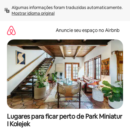
Pular
Algumas informações foram traduzidas automaticamente. 
para
Mostrar idioma original
o
conteúdo
Anuncie seu espaço no Airbnb
Lugares para ficar perto de Park Miniatur
I Kolejek