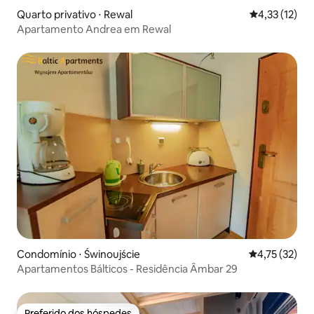
Quarto privativo ⋅ Rewal
4,33 de uma a
4,33 (12)
Apartamento Andrea em Rewal
Condomínio ⋅ Świnoujście
4,75 de uma a
4,75 (32)
Apartamentos Bálticos - Residência Âmbar 29
Preferido dos hóspedes