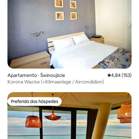
Apartamento ⋅ Świnoujście
4,84 de uma av
4,84 (153)
Korona Wazów (+Klimaanlage / Aircondidion)
Preferido dos hóspedes
Preferido dos hóspedes