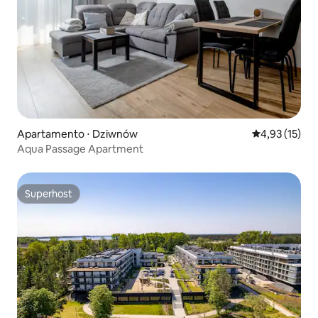
Apartamento ⋅ Dziwnów
4,93 de uma a
4,93 (15)
Aqua Passage Apartment
Superhost
Superhost