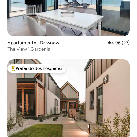
Apartamento ⋅ Dziwnów
4,96 de uma a
4,96 (27)
The View 1 Gardenia
Preferido dos hóspedes
Entre os melhores preferidos dos hóspedes