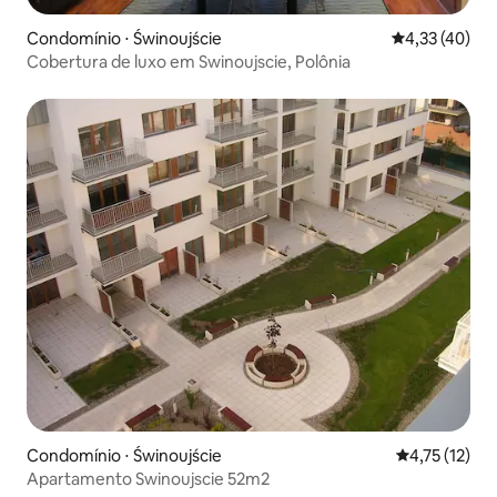
Condomínio ⋅ Świnoujście
4,33 de uma a
4,33 (40)
Cobertura de luxo em Swinoujscie, Polônia
Condomínio ⋅ Świnoujście
4,75 de uma a
4,75 (12)
Apartamento Swinoujscie 52m2