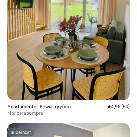
Apartamento ⋅ Powiat gryficki
4,96 de uma a
4,96 (54)
Mar para sempre
Superhost
Superhost