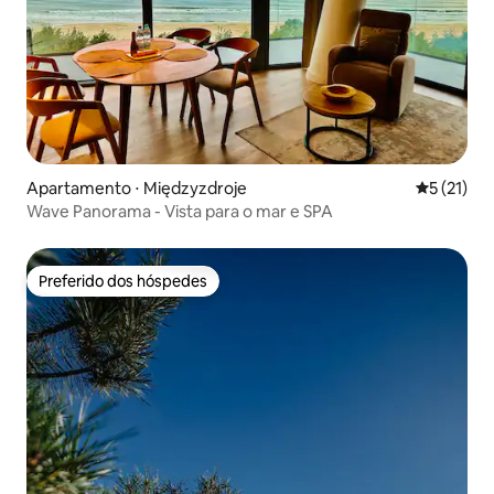
Apartamento ⋅ Międzyzdroje
5 de uma a
5 (21)
Wave Panorama - Vista para o mar e SPA
Preferido dos hóspedes
Preferido dos hóspedes