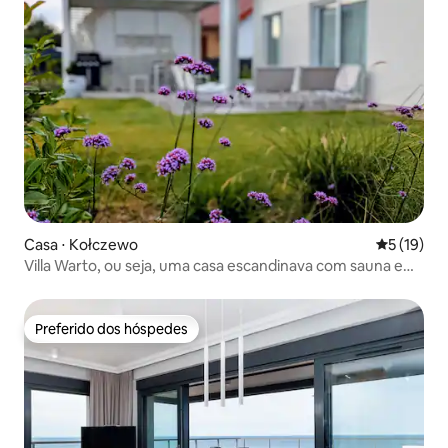
Casa ⋅ Kołczewo
5 de uma a
5 (19)
Villa Warto, ou seja, uma casa escandinava com sauna e
banheira de hidromassagem
Preferido dos hóspedes
Preferido dos hóspedes