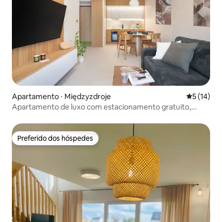
Apartamento ⋅ Międzyzdroje
5 de uma a
5 (14)
Apartamento de luxo com estacionamento gratuito,
piscina e bem-estar
Preferido dos hóspedes
Preferido dos hóspedes