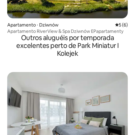
Apartamento ⋅ Dziwnów
5 de uma 
5 (6)
Apartamento RiverView & Spa Dziwnów EPapartamenty
Outros aluguéis por temporada
excelentes perto de Park Miniatur I
Kolejek