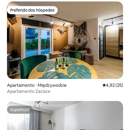
Preferido dos hóspedes
Preferido dos hóspedes
Apartamento ⋅ Międzywodzie
4,92 de uma a
4,92 (25)
Apartamento Zacisze
Superhost
Superhost