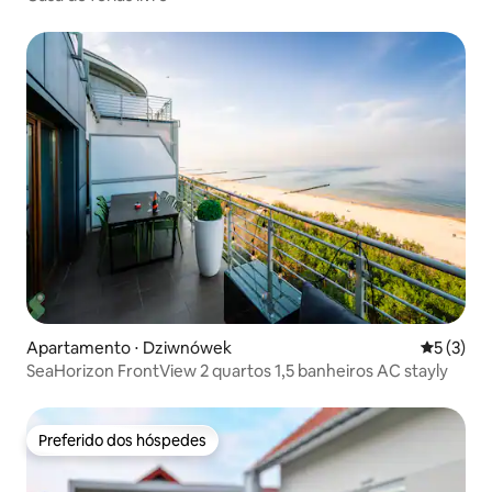
Apartamento ⋅ Dziwnówek
5 de uma 
5 (3)
SeaHorizon FrontView 2 quartos 1,5 banheiros AC stayly
Preferido dos hóspedes
Preferido dos hóspedes