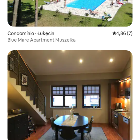
Condomínio ⋅ Łukęcin
4,86 de uma 
4,86 (7)
Blue Mare Apartment Muszelka