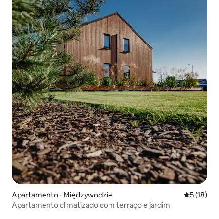
Apartamento ⋅ Międzywodzie
5 de uma a
5 (18)
Apartamento climatizado com terraço e jardim