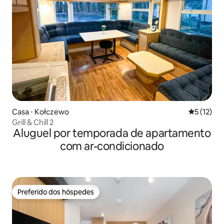
Casa ⋅ Kołczewo
5 de uma a
5 (12)
Grill & Chill 2
Aluguel por temporada de apartamento
com ar-condicionado
Preferido dos hóspedes
Preferido dos hóspedes