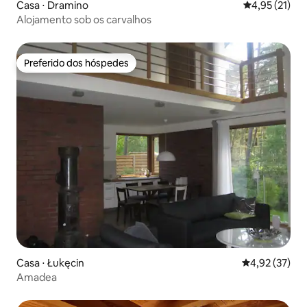
Casa ⋅ Dramino
4,95 de uma a
4,95 (21)
Alojamento sob os carvalhos
Preferido dos hóspedes
Preferido dos hóspedes
Casa ⋅ Łukęcin
4,92 de uma a
4,92 (37)
Amadea