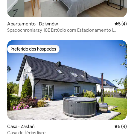
Apartamento ⋅ Dziwnów
5 de uma 
5 (4)
Spadochroniarzy 10E Estúdio com Estacionamento |
Piscina
Preferido dos hóspedes
Preferido dos hóspedes
Casa ⋅ Zastań
5 de uma 
5 (9)
Casa de férias livre