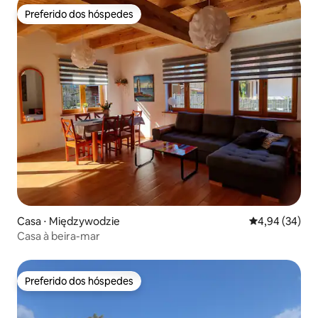
Preferido dos hóspedes
Preferido dos hóspedes
Casa ⋅ Międzywodzie
4,94 de uma a
4,94 (34)
Casa à beira-mar
Preferido dos hóspedes
Preferido dos hóspedes