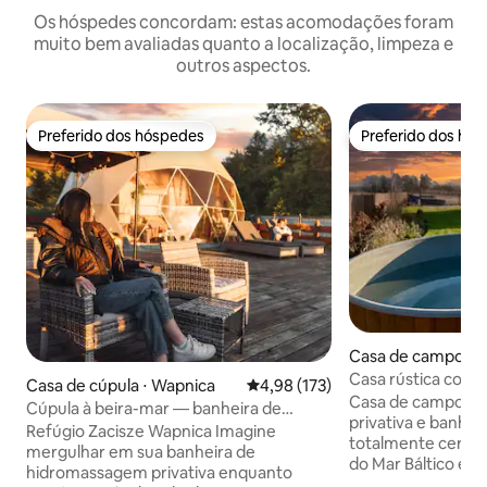
Os hóspedes concordam: estas acomodações foram
muito bem avaliadas quanto a localização, limpeza e
outros aspectos.
Preferido dos hóspedes
Preferido dos hó
Preferido dos hóspedes
Preferido dos hó
Casa de campo ⋅ 
Casa rústica com 
Casa de cúpula ⋅ Wapnica
4,98 de uma avaliação média de 
4,98 (173)
hidromassagem pe
Casa de campo rú
Cúpula à beira-mar — banheira de
privativa e banhe
hidromassagem privativa, sauna, pôr do
Refúgio Zacisze Wapnica Imagine
totalmente cercad
sol
mergulhar em sua banheira de
do Mar Báltico e p
hidromassagem privativa enquanto
Tudo incluso, sem 