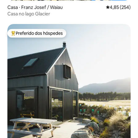
Casa ⋅ Franz Josef / Waiau
4,85 de uma av
4,85 (254)
Casa no lago Glacier
Preferido dos hóspedes
Entre os melhores preferidos dos hóspedes