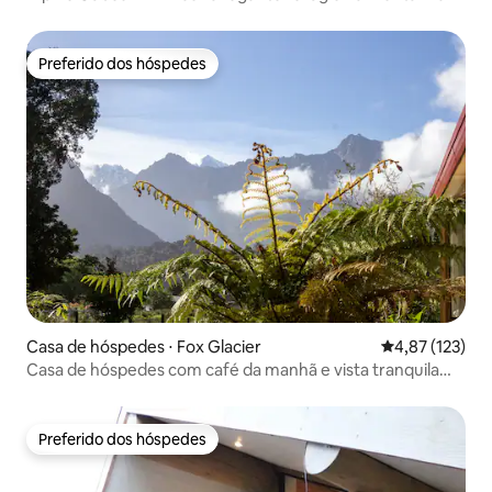
Preferido dos hóspedes
Preferido dos hóspedes
Casa de hóspedes ⋅ Fox Glacier
4,87 de uma av
4,87 (123)
Casa de hóspedes com café da manhã e vista tranquila
para a montanha
Preferido dos hóspedes
Preferido dos hóspedes