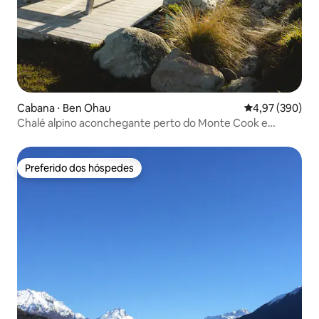
Cabana ⋅ Ben Ohau
4,97 de uma ava
4,97 (390)
Chalé alpino aconchegante perto do Monte Cook e
Tekapo
Preferido dos hóspedes
Preferido dos hóspedes