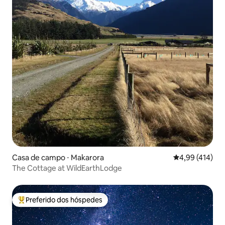
Casa de campo ⋅ Makarora
4,99 de uma av
4,99 (414)
The Cottage at WildEarthLodge
Preferido dos hóspedes
Entre os melhores preferidos dos hóspedes