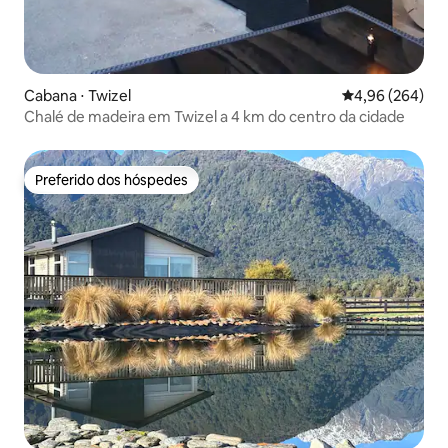
Cabana ⋅ Twizel
4,96 de uma ava
4,96 (264)
Chalé de madeira em Twizel a 4 km do centro da cidade
Preferido dos hóspedes
Preferido dos hóspedes