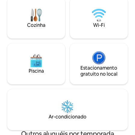
em uma banheira 
dois. Aprecie as vistas desobstruídas do
lenha sob as estre
lago e das montanhas da sua sala de
segura. 50 minuto
estar durante o dia, e aconchegue-se no
Cook/Tekapo. 2,5 
sofá ou no beanbag de lã para um filme à
Cozinha
Wi-Fi
Queenstown.
noite. Isto é o paraíso.
Estacionamento
Piscina
gratuito no local
Ar-condicionado
Outros aluguéis por temporada