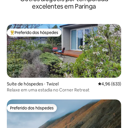
excelentes em Paringa
Preferido dos hóspedes
Entre os melhores preferidos dos hóspedes
Suíte de hóspedes ⋅ Twizel
4,96 de uma ava
4,96 (633)
Relaxe em uma estadia no Corner Retreat
Preferido dos hóspedes
Preferido dos hóspedes