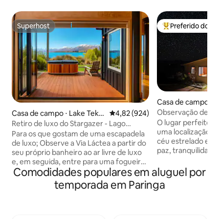
Superhost
Preferido dos 
Superhost
Entre os melhore
Casa de campo ⋅ T
Observação de est
Casa de campo ⋅ Lake Teka
4,82 de uma avaliação média de 
4,82 (924)
hidromassagem – 
O lugar perfeito 
po
Retiro de luxo do Stargazer - Lago
e Tekapo!
uma localização t
Tekapo
Para os que gostam de uma escapadela
céu estrelado e be
de luxo; Observe a Via Láctea a partir do
paz, tranquilidade
seu próprio banheiro ao ar livre de luxo
pássaros, sem trân
e, em seguida, entre para uma fogueira
em uma propriedad
Comodidades populares em aluguel por
quente. Desfrute do conforto de uma
acres em uma rese
cama king size com roupa de cama de
temporada em Paringa
tem vistas incríve
luxo, olhando diretamente para o lago e
17 km da cidade de
as montanhas além. No banheiro, relaxe
privacidade e con
em nosso banheiro independente ou
Visite Tekapo ou 
desfrute de um chuveiro de chuva para