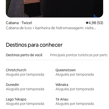
Cabana ⋅ Twizel
4,98 de uma a
4,98 (53)
Cabana de luxo + banheira de hidromassagem: visite
Tekapo e o Monte Cook
Destinos para conhecer
Destinos perto de você
Principais pontos turísticos por perto
Christchurch
Queenstown
Aluguéis por temporada
Aluguéis por temporada
Dunedin
Wānaka
Aluguéis por temporada
Aluguéis por temporada
Lago Tekapo
Te Anau
Aluguéis por temporada
Aluguéis por temporada