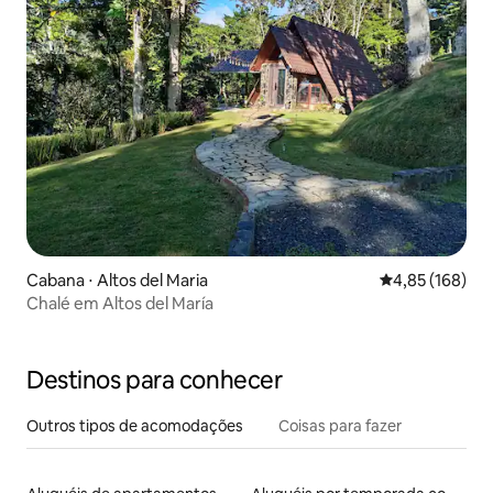
Cabana ⋅ Altos del Maria
4,85 de uma av
4,85 (168)
Chalé em Altos del María
Destinos para conhecer
Outros tipos de acomodações
Coisas para fazer