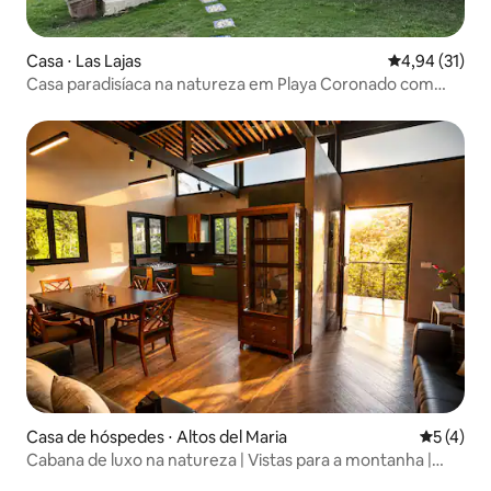
Casa ⋅ Las Lajas
4,94 de uma a
4,94 (31)
Casa paradisíaca na natureza em Playa Coronado com
piscina
Casa de hóspedes ⋅ Altos del Maria
5 de uma 
5 (4)
Cabana de luxo na natureza | Vistas para a montanha |
Observação de pássaros