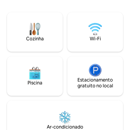
praia, ou se preferir, você pode ir de
uma pausa e relaxar. A casa te
carro. A casa inclui uma incrível piscina
decoração moderna
de água salgada e banheira de
infinita, 2 quartos
hidromassagem com redes com vista
máquina de lavar l
para palmeiras incríveis. Energia
e secar roupa e ót
ininterrupta com sistemas de
montanhas. O checkout tardio gratuito
gerenciamento de energia doméstica
é oferecido para 
Cozinha
Wi-Fi
inteligente.
aos domingos.
Estacionamento
Piscina
gratuito no local
Ar-condicionado