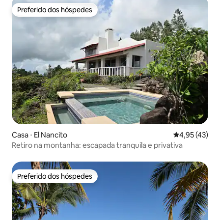
Preferido dos hóspedes
Preferido dos hóspedes
Casa ⋅ El Nancito
4,95 de uma a
4,95 (43)
Retiro na montanha: escapada tranquila e privativa
Preferido dos hóspedes
Preferido dos hóspedes