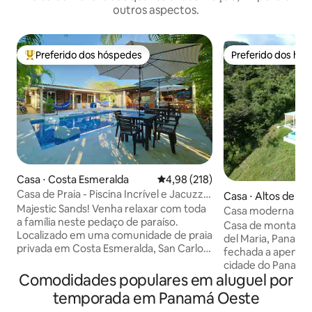
outros aspectos.
Preferido dos hóspedes
Preferido dos hó
Entre os melhores preferidos dos hóspedes
Preferido dos hó
Casa ⋅ Costa Esmeralda
4,98 de uma avaliação média de 
4,98 (218)
Casa de Praia - Piscina Incrível e Jacuzzi -
Casa ⋅ Altos del Ma
Aceita Animais de Estimação
Majestic Sands! Venha relaxar com toda
Casa moderna com
a família neste pedaço de paraíso.
piscina aquecida
Casa de montanh
Localizado em uma comunidade de praia
del Maria, Panam
privada em Costa Esmeralda, San Carlos.
fechada a apenas 
A poucos minutos da rodovia Pan-
cidade do Panamá. A comunidade t
American e a poucos minutos de outras
Comodidades populares em aluguel por
rios, trilhas de o
praias locais, como Gorgona e
fica a apenas 25 m
temporada em Panamá Oeste
Coronado. Fica a 5 minutos a pé da nossa
Pacífico. É um lugar perfeito para fazer