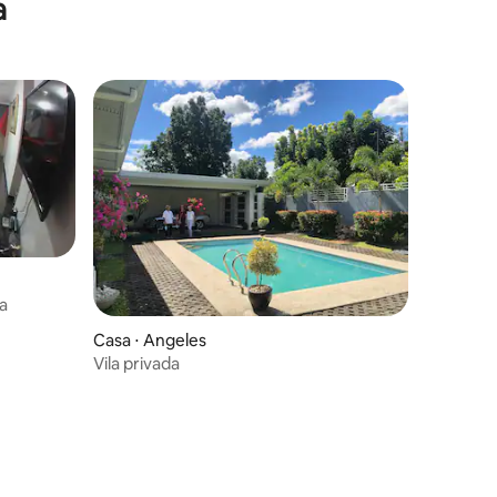
a
a
ções
Casa ⋅ Angeles
Vila privada