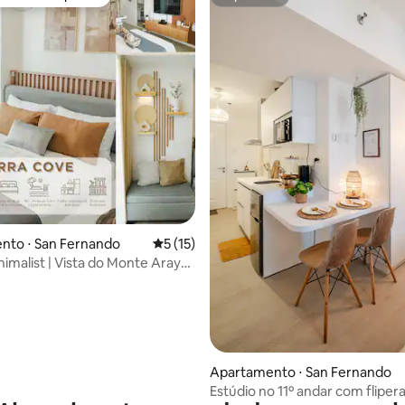
 melhores preferidos dos hóspedes
Superhost
nto ⋅ San Fernando
5 de uma avaliação média de 5, 15 avalia
5 (15)
nimalist | Vista do Monte Arayat
PS4
Apartamento ⋅ San Fernando
Estúdio no 11º andar com flipe