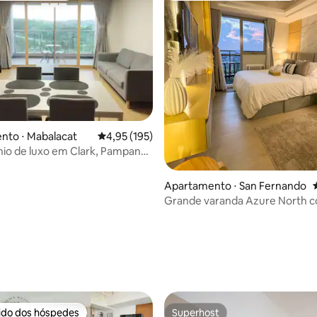
nto ⋅ Mabalacat
4,95 de uma avaliação média de 5, 195 avalia
4,95 (195)
io de luxo em Clark, Pampanga
Apartamento ⋅ San Fernando
Grande varanda Azure North 
piscina e vista para a cidade
rido dos hóspedes
Superhost