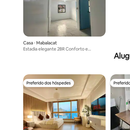
Casa ⋅ Mabalacat
Estadia elegante 2BR Conforto e
Alug
conveniência em 1 lugar
Preferido dos hóspedes
Preferid
Preferido dos hóspedes
Preferid