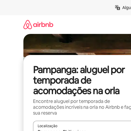
Pular
Algu
para
o
conteúdo
Pampanga: aluguel por
temporada de
acomodações na orla
Encontre aluguel por temporada de
acomodações incríveis na orla no Airbnb e fa
sua reserva
Localização