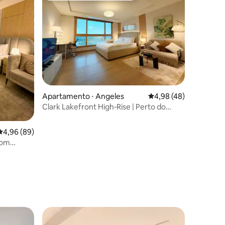
Apartamento ⋅ Angeles
4,98 de uma avaliação
4,98 (48)
ções
Clark Lakefront High‑Rise | Perto do
Aeroporto Clark
4,96 de uma avaliação média de 5, 89 avaliações
4,96 (89)
com