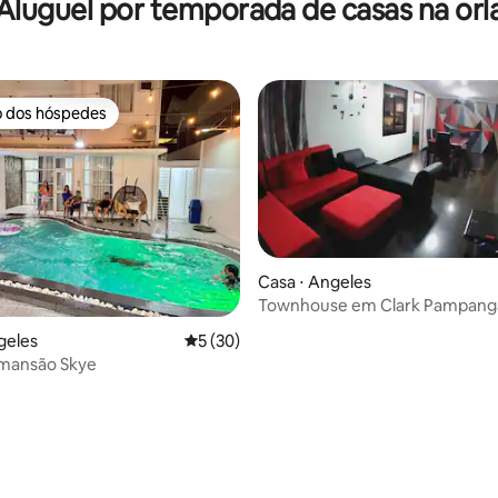
Aluguel por temporada de casas na orl
vista para a piscina
o dos hóspedes
o dos hóspedes
Casa ⋅ Angeles
Townhouse em Clark Pampang
geles
5 de uma avaliação média de 5, 30 avalia
5 (30)
 mansão Skye