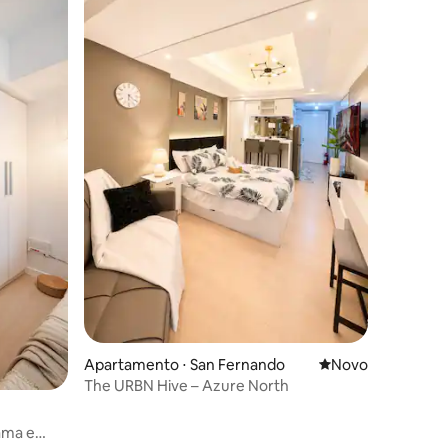
ções
Apartamento ⋅ San Fernando
Novo lugar para fi
Novo
The URBN Hive – Azure North
rama e