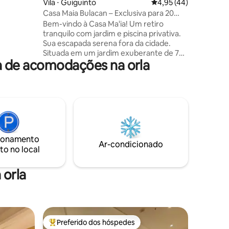
Vila ⋅ Guiguinto
4,95 de uma avaliação
4,95 (44)
ego com um
Casa Maia Bulacan – Exclusiva para 20
re o
pessoas
Bem-vindo à Casa Ma'ia! Um retiro
Suas
tranquilo com jardim e piscina privativa.
ocê!
Sua escapada serena fora da cidade.
Situada em um jardim exuberante de 750
 de acomodações na orla
m², esta casa privada oferece a
combinação perfeita de natureza,
conforto e relaxamento. Se você está
planejando uma viagem tranquila em
família, uma celebração especial ou
simplesmente um fim de semana para
recarregar as energias, a Casa Ma'ia foi
projetada para fazer você se sentir em
ionamento
casa — só que melhor. Reserve sua
Ar-condicionado
to no local
estadia e experimente o charme
tranquilo da Casa Ma'ia!
 orla
Preferido dos hóspedes
os hóspedes
Entre os melhores preferidos dos hóspedes