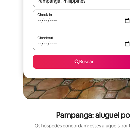
Quando os resultados estiverem disponíveis, expl
Check-in
Checkout
Buscar
Pampanga: aluguel po
Os hóspedes concordam: estes aluguéis por 