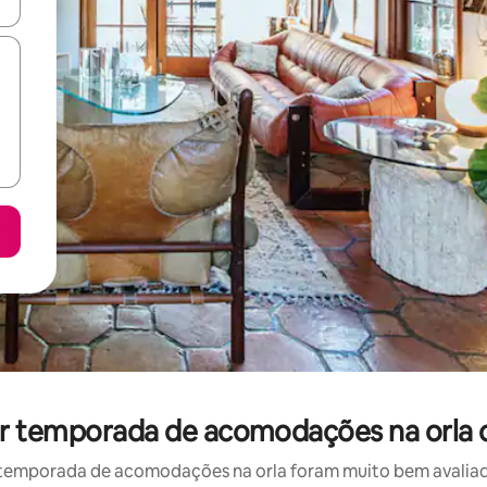
ore-os usando as seta para cima e para baixo do teclado ou tocando e
r temporada de acomodações na orla 
temporada de acomodações na orla foram muito bem avaliados