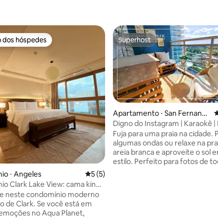
o dos hóspedes
Superhost
o dos hóspedes
Superhost
Apartamento ⋅ San Fernand
4
o
Digno do Instagram | Karaokê | 
Netflix | Home theater
Fuja para uma praia na cidade.
algumas ondas ou relaxe na pra
areia branca e aproveite o sol
estilo. Perfeito para fotos de t
ângulos. Relaxe em um interior sereno e
io ⋅ Angeles
5 de uma avaliação média de 5, 5 avalia
5 (5)
aconchegante com uma cama 
o Clark Lake View: cama king
confortável ou saia para a vara
o aeroporto
se neste condomínio moderno
hipnotizado pela vista deslumb
o de Clark. Se você está em
praia artificial e da piscina de o
 emoções no Aqua Planet,
local perfeito para os amantes d