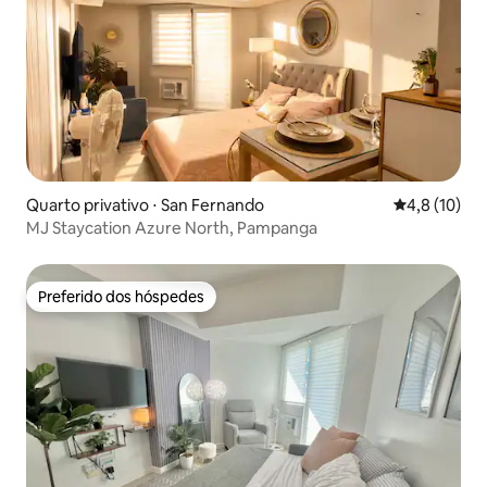
Quarto privativo ⋅ San Fernando
4,8 de uma a
4,8 (10)
MJ Staycation Azure North, Pampanga
Preferido dos hóspedes
Preferido dos hóspedes