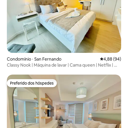
Condomínio ⋅ San Fernando
4,88 de uma av
4,88 (94)
Classy Nook | Máquina de lavar | Cama queen | Netflix | Wi-
Fi
Preferido dos hóspedes
Preferido dos hóspedes