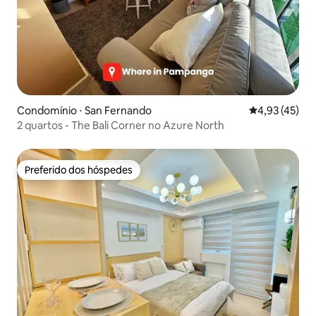
Condomínio ⋅ San Fernando
4,93 de uma a
4,93 (45)
2 quartos - The Bali Corner no Azure North
Preferido dos hóspedes
Preferido dos hóspedes