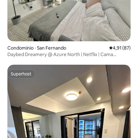
Condomínio ⋅ San Fernando
4,91 de uma a
4,91 (87)
Daybed Dreamery @ Azure North | Netflix | Cama
reclinável
Superhost
Superhost