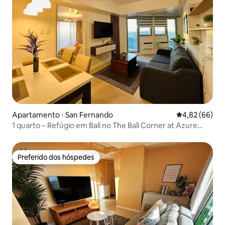
Apartamento ⋅ San Fernando
4,82 de uma a
4,82 (66)
1 quarto – Refúgio em Bali no The Bali Corner at Azure
North
Preferido dos hóspedes
Preferido dos hóspedes