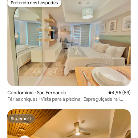
Preferido dos hóspedes
Preferido dos hóspedes
Condomínio ⋅ San Fernando
4,96 de uma a
4,96 (83)
Férias chiques | Vista para a piscina | Espreguiçadeira |
Netflix
Superhost
Superhost