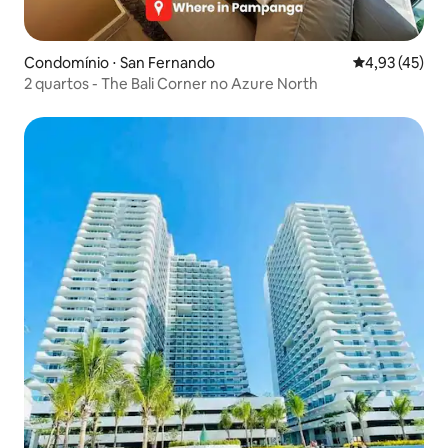
Condomínio ⋅ San Fernando
4,93 de uma a
4,93 (45)
2 quartos - The Bali Corner no Azure North