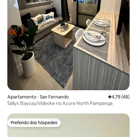
Apartamento ⋅ San Fernando
4,79 de uma a
4,79 (48)
Sallys Staycay/Videoke no Azure North Pampanga
Preferido dos hóspedes
Preferido dos hóspedes