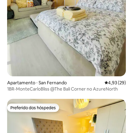
Apartamento ⋅ San Fernando
4,93 de uma a
4,93 (29)
1BR-MonteCarloBliss @The Bali Corner no AzureNorth
Preferido dos hóspedes
Preferido dos hóspedes