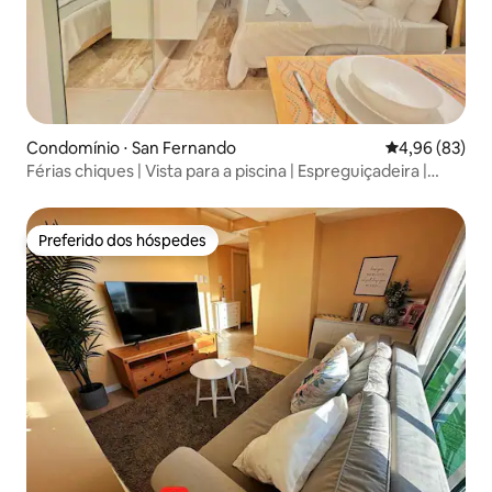
Condomínio ⋅ San Fernando
4,96 de uma a
4,96 (83)
Férias chiques | Vista para a piscina | Espreguiçadeira |
Netflix
Preferido dos hóspedes
Preferido dos hóspedes