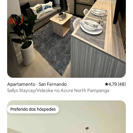
Apartamento ⋅ San Fernando
4,79 de uma a
4,79 (48)
Sallys Staycay/Videoke no Azure North Pampanga
Preferido dos hóspedes
Preferido dos hóspedes