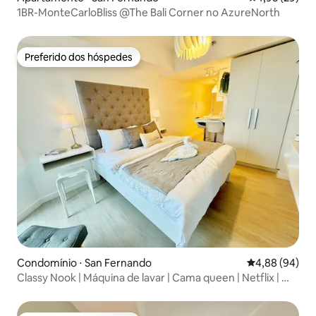
1BR-MonteCarloBliss @The Bali Corner no AzureNorth
Preferido dos hóspedes
Preferido dos hóspedes
Condomínio ⋅ San Fernando
4,88 de uma av
4,88 (94)
Classy Nook | Máquina de lavar | Cama queen | Netflix | Wi-
Fi