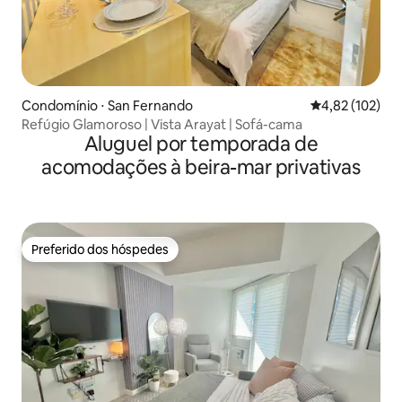
Condomínio ⋅ San Fernando
4,82 de uma av
4,82 (102)
Refúgio Glamoroso | Vista Arayat | Sofá-cama
Aluguel por temporada de
acomodações à beira-mar privativas
Preferido dos hóspedes
Preferido dos hóspedes