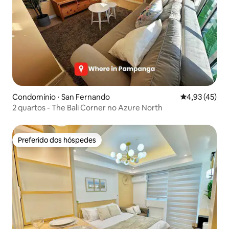
Condomínio ⋅ San Fernando
4,93 de uma a
4,93 (45)
2 quartos - The Bali Corner no Azure North
Preferido dos hóspedes
Preferido dos hóspedes