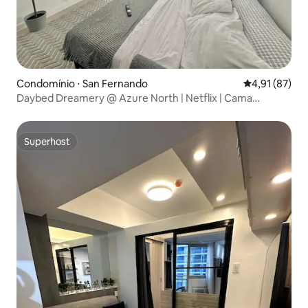
Condomínio ⋅ San Fernando
4,91 de uma a
4,91 (87)
Daybed Dreamery @ Azure North | Netflix | Cama
reclinável
Superhost
Superhost