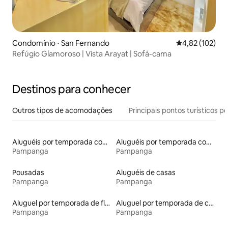
Condomínio ⋅ San Fernando
4,82 de uma av
4,82 (102)
Refúgio Glamoroso | Vista Arayat | Sofá-cama
Destinos para conhecer
Outros tipos de acomodações
Principais pontos turísticos po
Aluguéis por temporada com banheira de hidromassagem
Aluguéis por temporada com acesso ao lago
Pampanga
Pampanga
Pousadas
Aluguéis de casas
Pampanga
Pampanga
Aluguel por temporada de flats
Aluguel por temporada de casas de veraneio
Pampanga
Pampanga