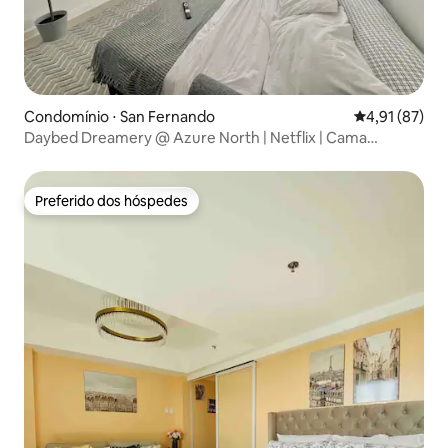
Condomínio ⋅ San Fernando
4,91 de uma a
4,91 (87)
Daybed Dreamery @ Azure North | Netflix | Cama
reclinável
Preferido dos hóspedes
Preferido dos hóspedes