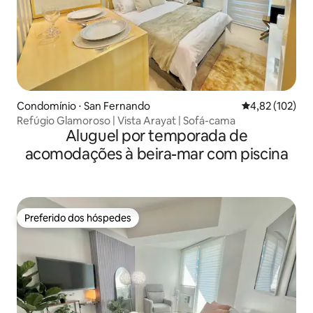
Condomínio ⋅ San Fernando
4,82 de uma av
4,82 (102)
Refúgio Glamoroso | Vista Arayat | Sofá-cama
Aluguel por temporada de
acomodações à beira-mar com piscina
Preferido dos hóspedes
Preferido dos hóspedes