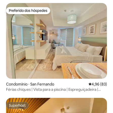
Preferido dos hóspedes
Preferido dos hóspedes
Condomínio ⋅ San Fernando
4,96 de uma a
4,96 (83)
Férias chiques | Vista para a piscina | Espreguiçadeira |
Netflix
Superhost
Superhost