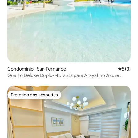
Condomínio ⋅ San Fernando
5 de uma 
5 (3)
Quarto Deluxe Duplo-Mt. Vista para Arayat no Azure
North
Preferido dos hóspedes
Preferido dos hóspedes