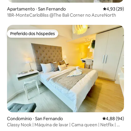
Apartamento ⋅ San Fernando
4,93 de uma a
4,93 (29)
1BR-MonteCarloBliss @The Bali Corner no AzureNorth
Preferido dos hóspedes
Preferido dos hóspedes
Condomínio ⋅ San Fernando
4,88 de uma av
4,88 (94)
Classy Nook | Máquina de lavar | Cama queen | Netflix | Wi-
Fi