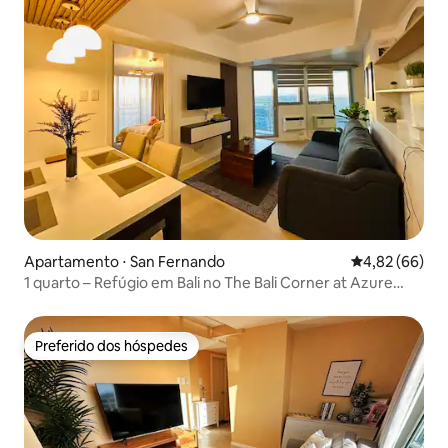
Apartamento ⋅ San Fernando
4,82 de uma a
4,82 (66)
1 quarto – Refúgio em Bali no The Bali Corner at Azure
North
Preferido dos hóspedes
Preferido dos hóspedes