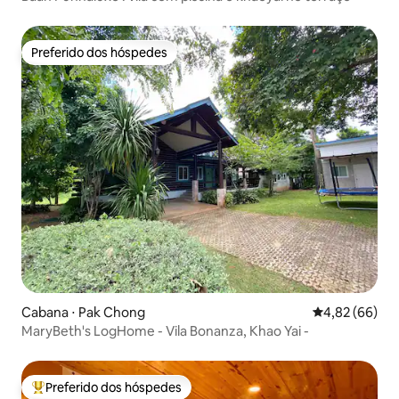
Preferido dos hóspedes
Preferido dos hóspedes
Cabana ⋅ Pak Chong
4,82 de uma a
4,82 (66)
MaryBeth's LogHome - Vila Bonanza, Khao Yai -
Preferido dos hóspedes
Entre os melhores preferidos dos hóspedes