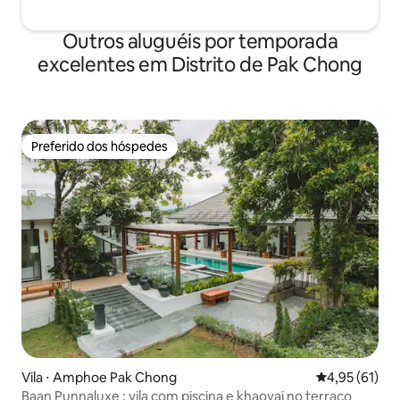
Outros aluguéis por temporada
excelentes em Distrito de Pak Chong
Preferido dos hóspedes
Preferido dos hóspedes
Vila ⋅ Amphoe Pak Chong
4,95 de uma a
4,95 (61)
Baan Punnaluxe : vila com piscina e khaoyai no terraço