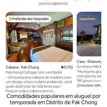
outros aspectos.
Preferido dos hóspedes
Superhost
Entre os melhores preferidos dos hóspedes
Superhost
Casa ⋅ Khanong P
Sunshine Hills Kha
Cabana ⋅ Pak Chong
5 de uma avaliação média de
5 (70)
"Montanha grande 
Pakchong Cottage com ventilador
com piscina cerc
- Uma pequena cabana de madeira com
180 graus 𝑆𝑢𝑛𝑟𝑖𝑠𝑒 ＆ 𝑆𝑢𝑛𝑠𝑒𝑡 𝑃𝑜𝑜𝑙 𝑉𝑖𝑙𝑙𝑎
um design único no belo ambiente, você
@𝐒𝐮𝐧𝐬𝐡𝐢𝐧𝐞 𝐡𝐢𝐥𝐥𝐬 𝐤𝐡𝐚𝐨 𝐲𝐚𝐢 "
pode desfrutar de vida lenta aqui -
uma colina onde v
Possuir toda a cabana sem ar
do pôr do sol e do
Comodidades populares em aluguel por
condicionado (1 quarto 1 banheiro com
bonitos A vista mai
despensa) - Localizado perto da cidade
temporada em Distrito de Pak Chong
Localizado em uma
de Pakchong, a apenas 5 km do mercado