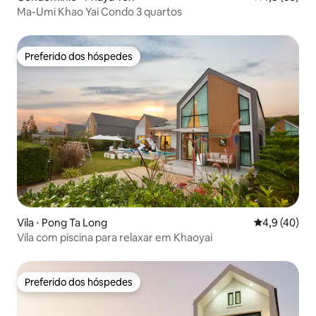
Ma-Umi Khao Yai Condo 3 quartos
Preferido dos hóspedes
Preferido dos hóspedes
Vila ⋅ Pong Ta Long
4,9 de uma a
4,9 (40)
Vila com piscina para relaxar em Khaoyai
Preferido dos hóspedes
Preferido dos hóspedes