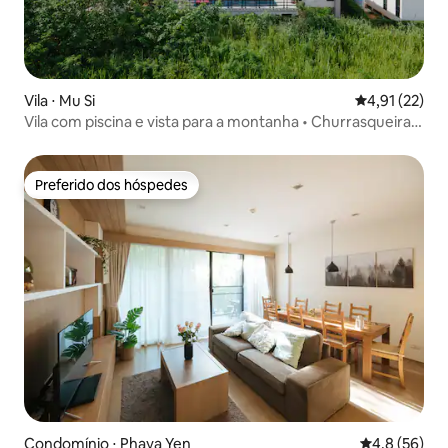
Vila ⋅ Mu Si
4,91 de uma a
4,91 (22)
Vila com piscina e vista para a montanha • Churrasqueira,
karaokê e bicicletas
Preferido dos hóspedes
Preferido dos hóspedes
Condomínio ⋅ Phaya Yen
4,8 de uma a
4,8 (56)