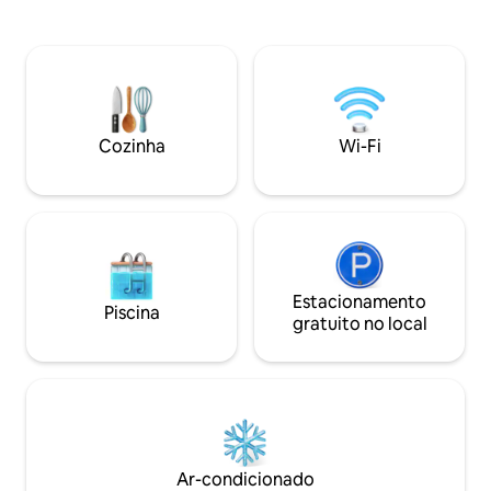
montanhas em 180
de Pakchong, não muito longe do
da casa de 1 rai 2 quartos 2 banheiros
parque nacional de Khao Yai - Uma
Com piscina privat
pequena casa de madeira com um
outubro a fevereiro,
design único em um belo ambiente,
primeiro animal de
você pode desfrutar de uma vida
não mais de 10 kg
confortável aqui. - Cabana inteira, sem
ar condicionado (1 quarto, 1 banheiro
Cozinha
Wi-Fi
com cozinha) - Está localizado perto da
cidade de Pak Chong, a apenas 5 km. Do
Mercado Pak Chong, não muito longe do
Parque Nacional Khao Yai.
Estacionamento
Piscina
gratuito no local
Ar-condicionado