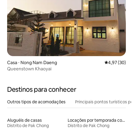
Casa ⋅ Nong Nam Daeng
4,97 de uma a
4,97 (30)
Queenstown Khaoyai
Destinos para conhecer
Outros tipos de acomodações
Principais pontos turísticos po
Aluguéis de casas
Locações por temporada com piscina
Distrito de Pak Chong
Distrito de Pak Chong