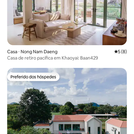
Casa ⋅ Nong Nam Daeng
5 de uma 
5 (8)
Casa de retiro pacífica em Khaoyai: Baan429
Preferido dos hóspedes
Preferido dos hóspedes