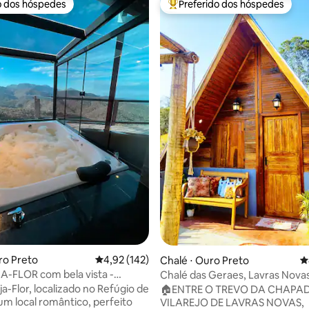
o dos hóspedes
Preferido dos hóspedes
o dos hóspedes
Entre os melhores preferidos d
édia de 5, 201 avaliações
ro Preto
4,92 de uma avaliação média de 5, 142 avalia
4,92 (142)
Chalé ⋅ Ouro Preto
4
A-FLOR com bela vista -
Chalé das Geraes, Lavras Nov
e Lavras
ja-Flor, localizado no Refúgio de
🏠ENTRE O TREVO DA CHAPAD
 um local romântico, perfeito
VILAREJO DE LAVRAS NOVAS,