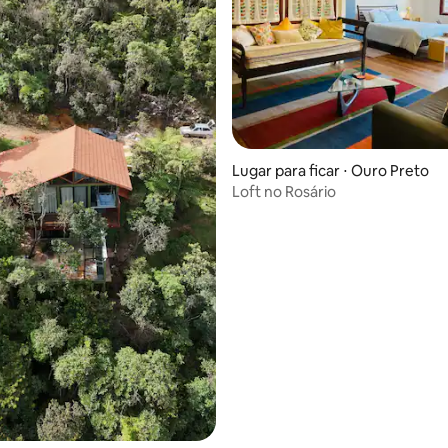
Lugar para ficar ⋅ Ouro Preto
Loft no Rosário
média de 5, 80 avaliações