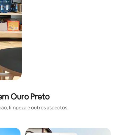
 em Ouro Preto
o, limpeza e outros aspectos.
Bangalô 