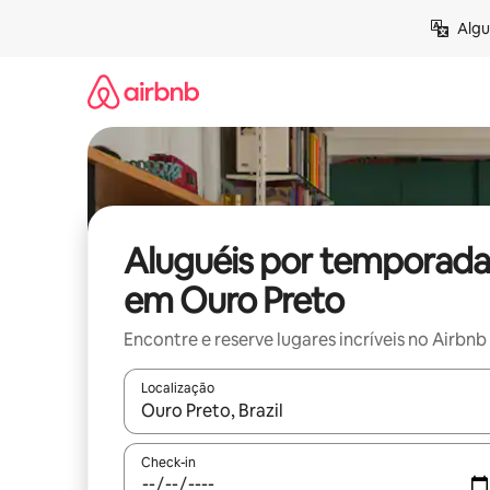
Pular
Algu
para
o
conteúdo
Aluguéis por temporada
em Ouro Preto
Encontre e reserve lugares incríveis no Airbnb
Localização
Quando os resultados estiverem disponíveis, expl
Check-in