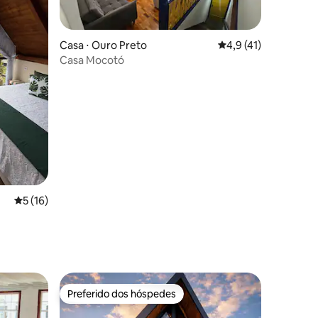
Casa ⋅ Ouro Preto
4,9 de uma avaliação
4,9 (41)
Casa Mocotó
ções
5 de uma avaliação média de 5, 16 avaliações
5 (16)
Preferido dos hóspedes
os hóspedes
Preferido dos hóspedes