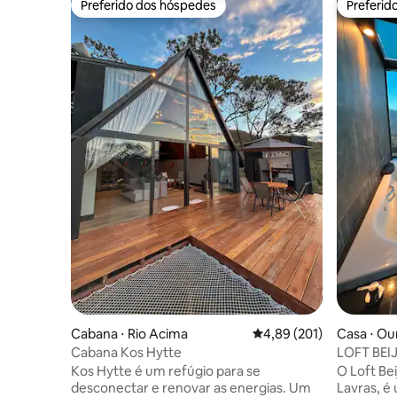
Preferido dos hóspedes
Preferid
Preferido dos hóspedes
Preferid
Cabana ⋅ Rio Acima
4,89 de uma avaliação m
4,89 (201)
Casa ⋅ Ou
Cabana Kos Hytte
LOFT BEIJ
Refúgio d
Kos Hytte é um refúgio para se
O Loft Bei
desconectar e renovar as energias. Um
Lavras, é