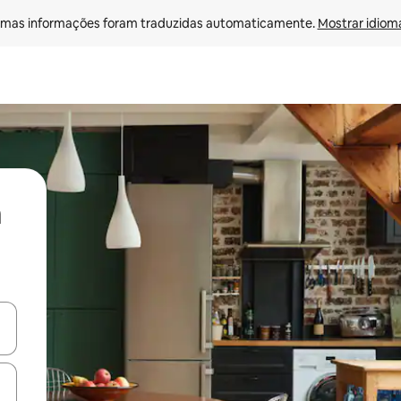
mas informações foram traduzidas automaticamente. 
Mostrar idioma
ore-os usando as seta para cima e para baixo do teclado ou tocando e