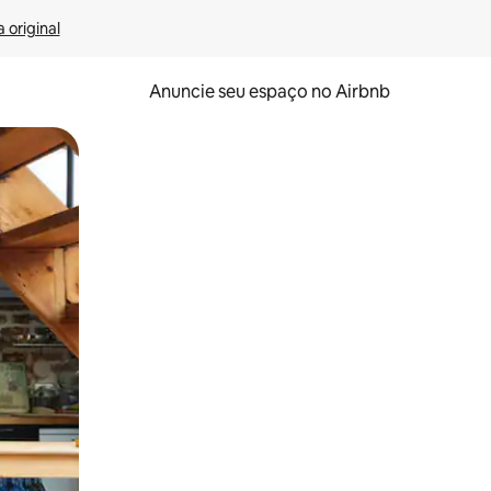
 original
Anuncie seu espaço no Airbnb
 deslizando o dedo na tela.