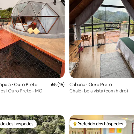
úpula ⋅ Ouro Preto
5 de uma avaliação média de 5, 15 avalia
5 (15)
Cabana ⋅ Ouro Preto
s l Ouro Preto - MG
Chalé- bela vista (com hidro)
média de 5, 75 avaliações
rido dos hóspedes
Preferido dos hóspedes
 melhores preferidos dos hóspedes
Entre os melhores preferidos d