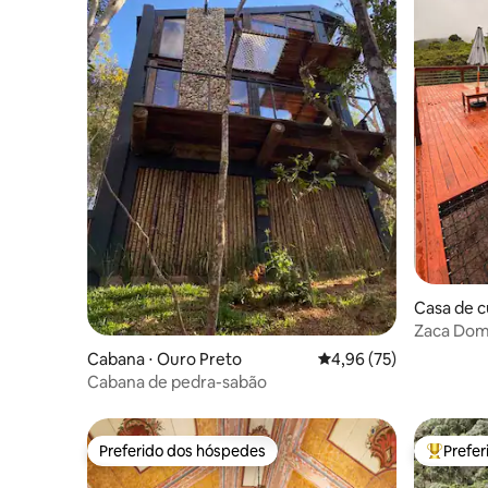
Casa de c
Zaca Domo
Cabana ⋅ Ouro Preto
4,96 de uma avaliação 
4,96 (75)
Cabana de pedra-sabão
Preferido dos hóspedes
Prefe
Preferido dos hóspedes
Entre os