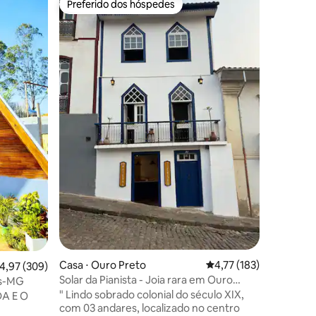
Preferido dos hóspedes
Preferi
os hóspedes
Preferido dos hóspedes
Preferi
Bangalô 
Exclusivo, loc
distrito
um penha
Busca ofe
rusticida
Parque do
vista par
Espírito 
parte permanent
Roupa de
polegadas
expêriencia Por se tratar de loc
em meio 
animais, 
Casa ⋅ Ouro Preto
4,77 de uma avaliação 
4,77 (183)
ções
,97 de uma avaliação média de 5, 309 avaliações
4,97 (309)
Solar da Pianista - Joia rara em Ouro
as-MG
Preto
" Lindo sobrado colonial do século XIX,
A E O
com 03 andares, localizado no centro