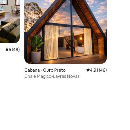
5 de uma avaliação média de 5, 48 avaliações
5 (48)
Cabana ⋅ Ouro Preto
4,91 de uma avaliação
4,91 (46)
Chalé Mágico-Lavras Novas