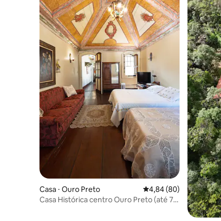
Casa ⋅ Ouro Preto
4,84 de uma avaliação 
4,84 (80)
Casa Histórica centro Ouro Preto (até 7
pessoas)