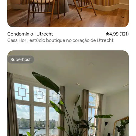
Condomínio ⋅ Utrecht
4,99 de uma av
4,99 (121)
Casa Hori, estúdio boutique no coração de Utrecht
Superhost
Superhost