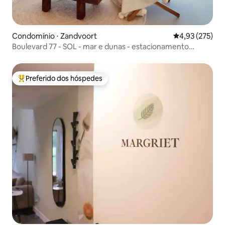
Condomínio ⋅ Zandvoort
4,93 de uma av
4,93 (275)
Boulevard 77 - SOL - mar e dunas - estacionamento
gratuito
Preferido dos hóspedes
Entre os melhores preferidos dos hóspedes