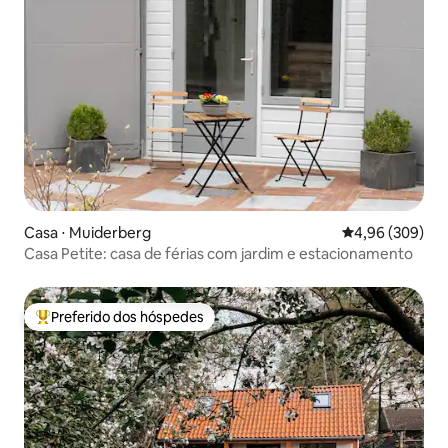
Casa ⋅ Muiderberg
4,96 de uma ava
4,96 (309)
Casa Petite: casa de férias com jardim e estacionamento
Preferido dos hóspedes
Entre os melhores preferidos dos hóspedes