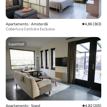
Apartamento ⋅ Amsterdã
4,86 de uma ava
4,86 (363)
Cobertura Central e Exclusiva
Superhost
Superhost
Apartamento ⋅ Soest
4,82 de uma av
4,82 (205)