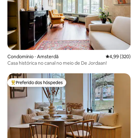
Condomínio ⋅ Amsterdã
4,99 de uma ava
4,99 (320)
Casa histórica no canal no meio de De Jordaan!
Preferido dos hóspedes
Entre os melhores preferidos dos hóspedes