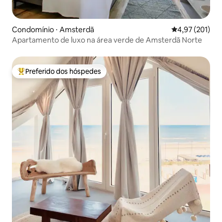
Condomínio ⋅ Amsterdã
4,97 de uma av
4,97 (201)
Apartamento de luxo na área verde de Amsterdã Norte
Preferido dos hóspedes
Entre os melhores preferidos dos hóspedes