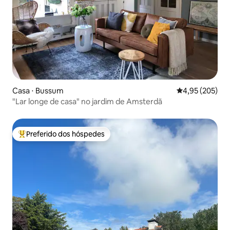
Casa ⋅ Bussum
4,95 de uma av
4,95 (205)
"Lar longe de casa" no jardim de Amsterdã
Preferido dos hóspedes
Entre os melhores preferidos dos hóspedes