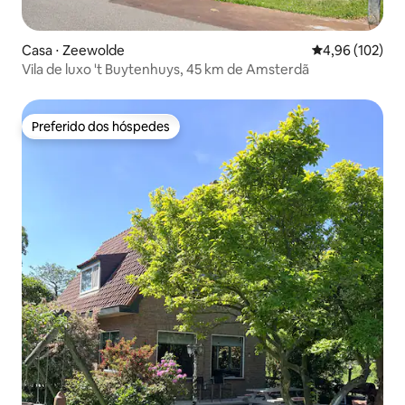
Casa ⋅ Zeewolde
4,96 de uma av
4,96 (102)
Vila de luxo 't Buytenhuys, 45 km de Amsterdã
Preferido dos hóspedes
Preferido dos hóspedes