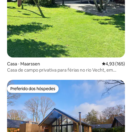
Casa ⋅ Maarssen
4,93 de uma av
4,93 (165)
Casa de campo privativa para férias no rio Vecht, em
Maarssen
Preferido dos hóspedes
Preferido dos hóspedes