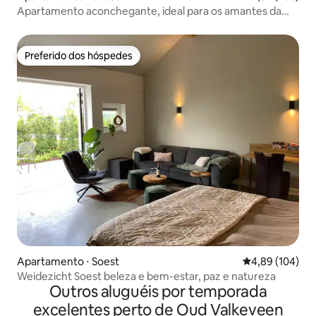
Apartamento aconchegante, ideal para os amantes da
natureza
Preferido dos hóspedes
Preferido dos hóspedes
Apartamento ⋅ Soest
4,89 de uma av
4,89 (104)
Weidezicht Soest beleza e bem-estar, paz e natureza
Outros aluguéis por temporada
excelentes perto de Oud Valkeveen