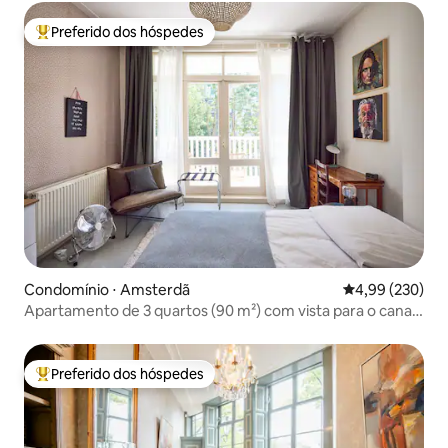
Preferido dos hóspedes
Entre os melhores preferidos dos hóspedes
Condomínio ⋅ Amsterdã
4,99 de uma ava
4,99 (230)
Apartamento de 3 quartos (90 m²) com vista para o canal
perto de Vondelpark
Preferido dos hóspedes
Entre os melhores preferidos dos hóspedes