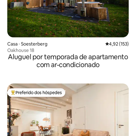
Casa ⋅ Soesterberg
4,92 de uma av
4,92 (153)
Oakhouse 18
Aluguel por temporada de apartamento
com ar-condicionado
Preferido dos hóspedes
Entre os melhores preferidos dos hóspedes