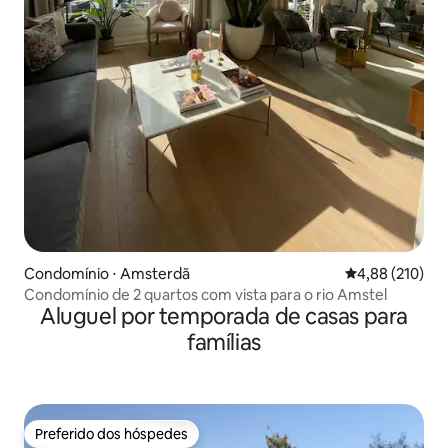
Condomínio ⋅ Amsterdã
4,88 de uma av
4,88 (210)
Condomínio de 2 quartos com vista para o rio Amstel
Aluguel por temporada de casas para
famílias
Preferido dos hóspedes
Preferido dos hóspedes