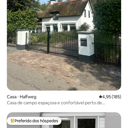
Casa ⋅ Halfweg
4,95 de uma av
4,95 (185)
Casa de campo espaçosa e confortável perto de
Amsterdã
Preferido dos hóspedes
Entre os melhores preferidos dos hóspedes