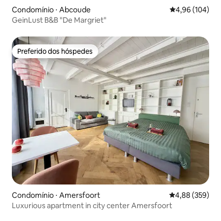
Condomínio ⋅ Abcoude
4,96 de uma av
4,96 (104)
GeinLust B&B "De Margriet"
Preferido dos hóspedes
Preferido dos hóspedes
Condomínio ⋅ Amersfoort
4,88 de uma ava
4,88 (359)
Luxurious apartment in city center Amersfoort