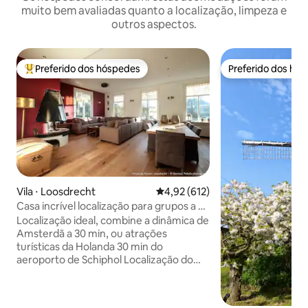
muito bem avaliadas quanto a localização, limpeza e
outros aspectos.
Preferido dos hóspedes
Preferido dos hó
Entre os melhores preferidos dos hóspedes
Preferido dos hó
Vila ⋅ Loosdrecht
4,92 de uma avaliação média de 
4,92 (612)
Casa incrível localização para grupos a 25
minutos de Amsterdã
Localização ideal, combine a dinâmica de
Amsterdã a 30 min, ou atrações
turísticas da Holanda 30 min do
aeroporto de Schiphol Localização do
grupo (pagamento por pessoa) Estadia
mínima de 7 pessoas Casa de campo
grande autêntica renovada com quadra