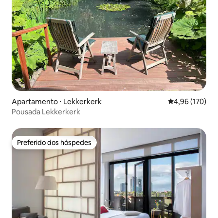
Apartamento ⋅ Lekkerkerk
4,96 de uma av
4,96 (170)
Pousada Lekkerkerk
Preferido dos hóspedes
Preferido dos hóspedes