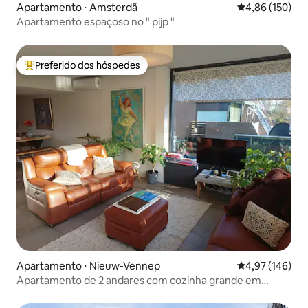
Apartamento ⋅ Amsterdã
4,86 de uma av
4,86 (150)
Apartamento espaçoso no " pijp "
Preferido dos hóspedes
Entre os melhores preferidos dos hóspedes
Apartamento ⋅ Nieuw-Vennep
4,97 de uma av
4,97 (146)
Apartamento de 2 andares com cozinha grande em
Nieuw-Vennep