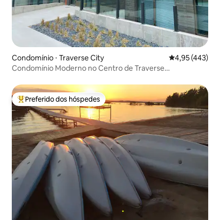
Condomínio ⋅ Traverse City
4,95 de uma av
4,95 (443)
Condomínio Moderno no Centro de Traverse
City/Estacionamento Gratuito
Preferido dos hóspedes
Entre os melhores preferidos dos hóspedes