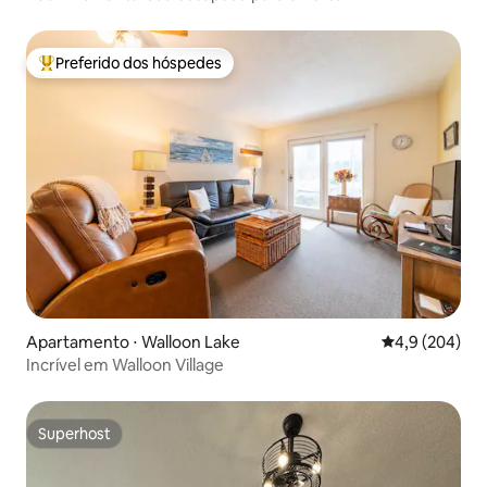
Preferido dos hóspedes
Entre os melhores preferidos dos hóspedes
Apartamento ⋅ Walloon Lake
4,9 de uma av
4,9 (204)
Incrível em Walloon Village
Superhost
Superhost