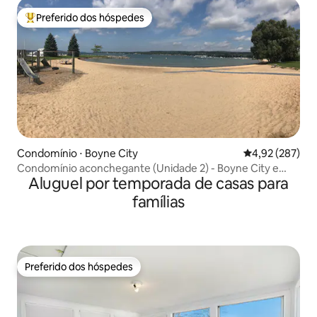
Preferido dos hóspedes
Entre os melhores preferidos dos hóspedes
Condomínio ⋅ Boyne City
4,92 de uma av
4,92 (287)
Condomínio aconchegante (Unidade 2) - Boyne City e
Aluguel por temporada de casas para
Lago Charlevoix
famílias
Preferido dos hóspedes
Preferido dos hóspedes