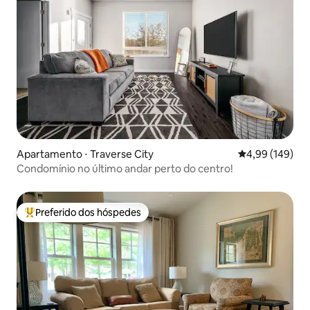
Apartamento ⋅ Traverse City
4,99 de uma av
4,99 (149)
Condomínio no último andar perto do centro!
Preferido dos hóspedes
Entre os melhores preferidos dos hóspedes