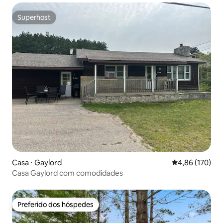
Superhost
Superhost
Casa ⋅ Gaylord
4,86 de uma av
4,86 (170)
Casa Gaylord com comodidades
Preferido dos hóspedes
Preferido dos hóspedes