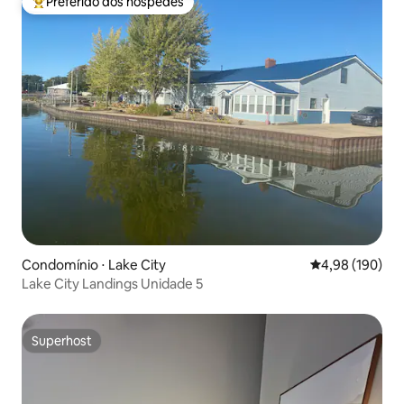
Preferido dos hóspedes
Entre os melhores preferidos dos hóspedes
Condomínio ⋅ Lake City
4,98 de uma av
4,98 (190)
Lake City Landings Unidade 5
Superhost
Superhost