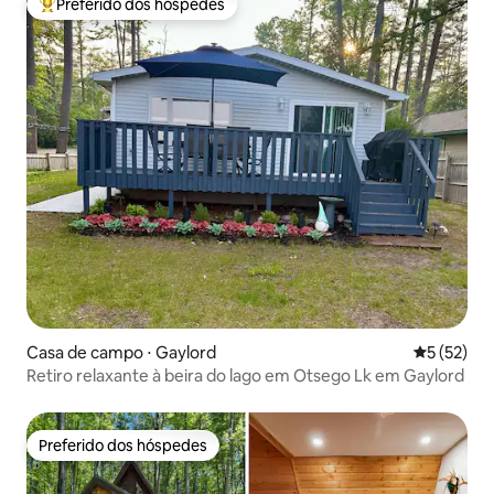
Preferido dos hóspedes
Entre os melhores preferidos dos hóspedes
Casa de campo ⋅ Gaylord
5 de uma a
5 (52)
Retiro relaxante à beira do lago em Otsego Lk em Gaylord
Preferido dos hóspedes
Preferido dos hóspedes