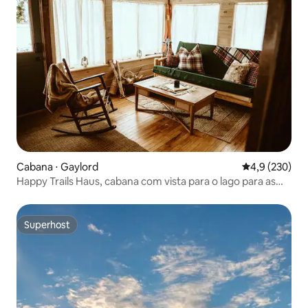
Cabana ⋅ Gaylord
4,9 de uma av
4,9 (230)
Happy Trails Haus, cabana com vista para o lago para as
cores do outono
Superhost
Superhost