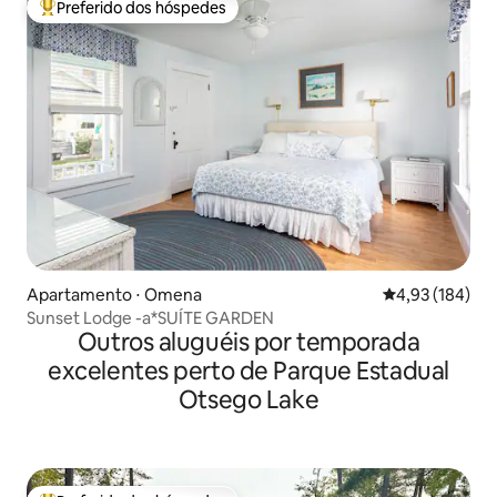
Preferido dos hóspedes
Entre os melhores preferidos dos hóspedes
Apartamento ⋅ Omena
4,93 de uma av
4,93 (184)
Sunset Lodge -a*SUÍTE GARDEN
Outros aluguéis por temporada
excelentes perto de Parque Estadual
Otsego Lake