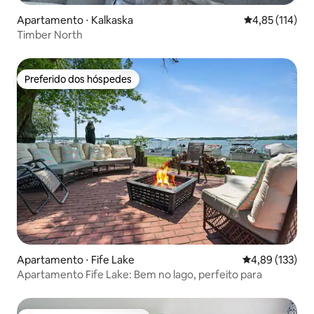
Apartamento ⋅ Kalkaska
4,85 de uma av
4,85 (114)
Timber North
Preferido dos hóspedes
Preferido dos hóspedes
Apartamento ⋅ Fife Lake
4,89 de uma av
4,89 (133)
Apartamento Fife Lake: Bem no lago, perfeito para