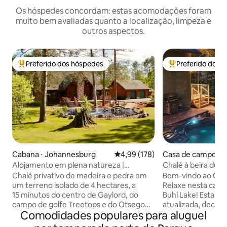
Os hóspedes concordam: estas acomodações foram
muito bem avaliadas quanto a localização, limpeza e
outros aspectos.
Preferido dos hóspedes
Preferido dos 
Entre os melhores preferidos dos hóspedes
Entre os melhore
Cabana ⋅ Johannesburg
4,99 de uma avaliação média de 
4,99 (178)
Casa de campo ⋅ 
Alojamento em plena natureza |
Chalé à beira do l
4 hectares | Banheira de hidromassagem
hidromassagem, pi
Chalé privativo de madeira e pedra em
Bem-vindo ao Gre
| Grupos
caiaques
um terreno isolado de 4 hectares, a
Relaxe nesta casa 
15 minutos do centro de Gaylord, do
Buhl Lake! Esta c
campo de golfe Treetops e do Otsego
atualizada, decor
Comodidades populares para aluguel
Resort e suas pistas de esqui. Ideal para
e está pronta par
grupos, convidados de casamento,
memórias de viage