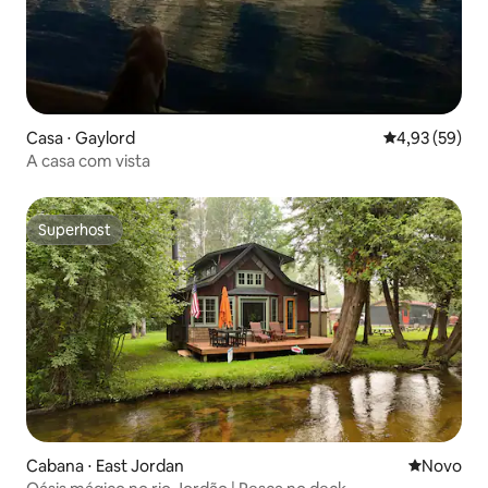
Casa ⋅ Gaylord
4,93 de uma a
4,93 (59)
A casa com vista
Superhost
Superhost
Cabana ⋅ East Jordan
Novo lugar
Novo