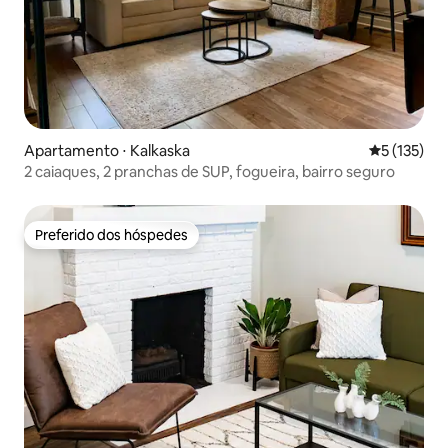
Apartamento ⋅ Kalkaska
5 de uma av
5 (135)
2 caiaques, 2 pranchas de SUP, fogueira, bairro seguro
Preferido dos hóspedes
Preferido dos hóspedes