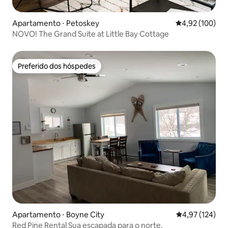
Apartamento ⋅ Petoskey
4,92 de uma av
4,92 (100)
NOVO! The Grand Suite at Little Bay Cottage
Preferido dos hóspedes
Preferido dos hóspedes
Apartamento ⋅ Boyne City
4,97 de uma av
4,97 (124)
Red Pine Rental Sua escapada para o norte.