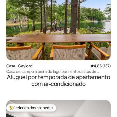
Casa ⋅ Gaylord
4,85 de uma av
4,85 (137)
Casa de campo à beira do lago para entusiastas de
Aluguel por temporada de apartamento
SidexSide e golfe
com ar-condicionado
Preferido dos hóspedes
Entre os melhores preferidos dos hóspedes