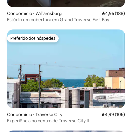
Condomínio ⋅ Williamsburg
4,95 de uma av
4,95 (188)
Estúdio em cobertura em Grand Traverse East Bay
Preferido dos hóspedes
Preferido dos hóspedes
Condomínio ⋅ Traverse City
4,99 de uma av
4,99 (106)
Experiência no centro de Traverse City II