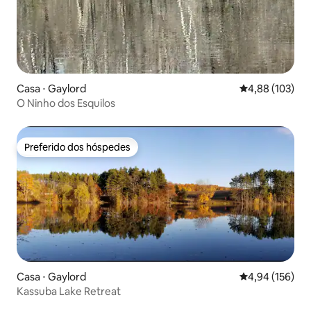
Casa ⋅ Gaylord
4,88 de uma av
4,88 (103)
O Ninho dos Esquilos
Preferido dos hóspedes
Preferido dos hóspedes
Casa ⋅ Gaylord
4,94 de uma av
4,94 (156)
Kassuba Lake Retreat