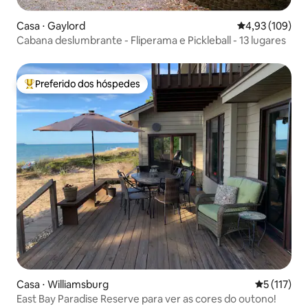
Casa ⋅ Gaylord
4,93 de uma av
4,93 (109)
Cabana deslumbrante - Fliperama e Pickleball - 13 lugares
Preferido dos hóspedes
Entre os melhores preferidos dos hóspedes
Casa ⋅ Williamsburg
5 de uma av
5 (117)
East Bay Paradise Reserve para ver as cores do outono!