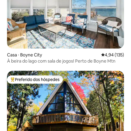
Casa ⋅ Boyne City
4,94 de uma av
4,94 (135)
À beira do lago com sala de jogos! Perto de Boyne Mtn
Preferido dos hóspedes
Entre os melhores preferidos dos hóspedes