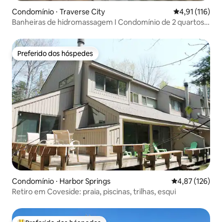
Condomínio ⋅ Traverse City
4,91 de uma av
4,91 (116)
Banheiras de hidromassagem I Condomínio de 2 quartos I
Perto do centro de Toronto e de vinícolas
Preferido dos hóspedes
Preferido dos hóspedes
Condomínio ⋅ Harbor Springs
4,87 de uma av
4,87 (126)
Retiro em Coveside: praia, piscinas, trilhas, esqui