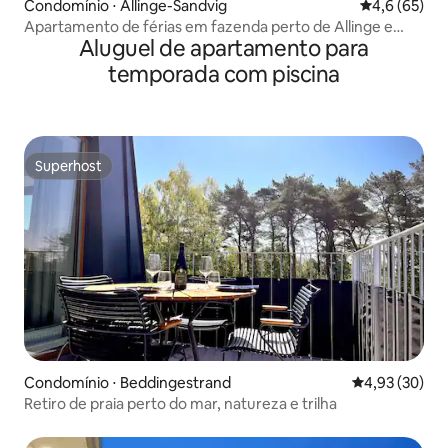
Condomínio ⋅ Allinge-Sandvig
4,6 de uma a
4,6 (65)
Apartamento de férias em fazenda perto de Allinge e
Aluguel de apartamento para
Tejn
temporada com piscina
Superhost
Superhost
Condomínio ⋅ Beddingestrand
4,93 de uma a
4,93 (30)
Retiro de praia perto do mar, natureza e trilha