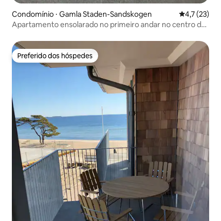
Condomínio ⋅ Gamla Staden-Sandskogen
4,7 de uma a
4,7 (23)
Apartamento ensolarado no primeiro andar no centro de
Ystad
Preferido dos hóspedes
Preferido dos hóspedes