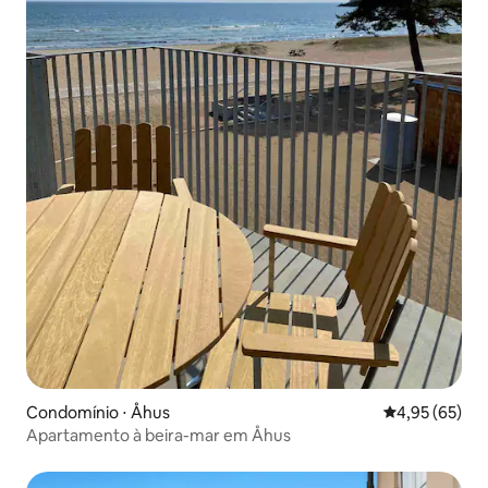
Condomínio ⋅ Åhus
4,95 de uma a
4,95 (65)
Apartamento à beira-mar em Åhus