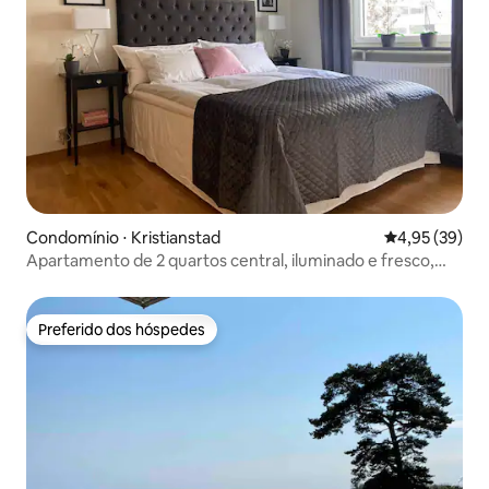
Condomínio ⋅ Kristianstad
4,95 de uma a
4,95 (39)
Apartamento de 2 quartos central, iluminado e fresco,
com estacionamento
Preferido dos hóspedes
Preferido dos hóspedes