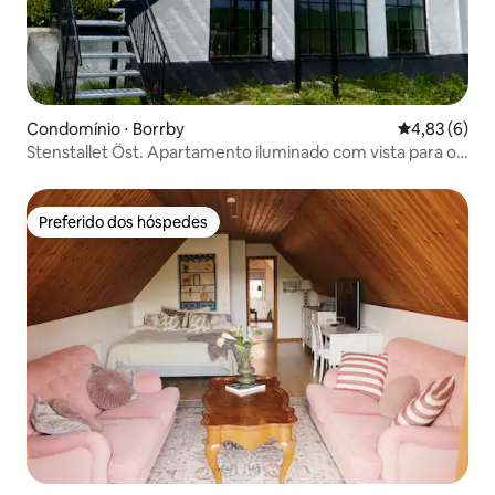
Condomínio ⋅ Borrby
4,83 de uma 
4,83 (6)
Stenstallet Öst. Apartamento iluminado com vista para o
mar.
Preferido dos hóspedes
Preferido dos hóspedes