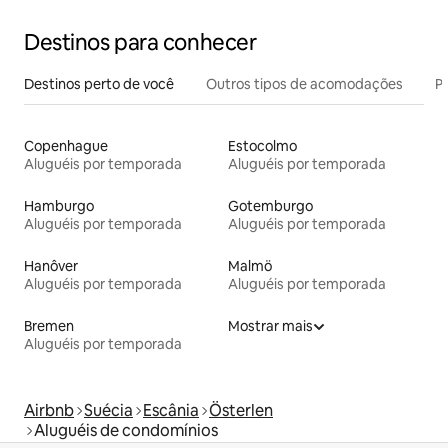
Destinos para conhecer
Destinos perto de você
Outros tipos de acomodações
Pr
Copenhague
Estocolmo
Aluguéis por temporada
Aluguéis por temporada
Hamburgo
Gotemburgo
Aluguéis por temporada
Aluguéis por temporada
Hanôver
Malmö
Aluguéis por temporada
Aluguéis por temporada
Bremen
Mostrar mais
Aluguéis por temporada
Airbnb
Suécia
Escânia
Österlen
Aluguéis de condomínios