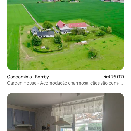
Condomínio ⋅ Borrby
4,76 de uma a
4,76 (17)
Garden House - Acomodação charmosa, cães são bem-
vindos