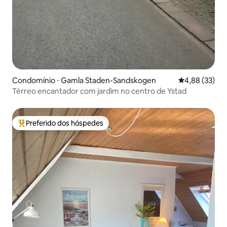
Condomínio ⋅ Gamla Staden-Sandskogen
4,88 de uma a
4,88 (33)
Térreo encantador com jardim no centro de Ystad
Preferido dos hóspedes
Entre os melhores preferidos dos hóspedes