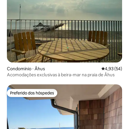
Condomínio ⋅ Åhus
4,93 de uma a
4,93 (54)
Acomodações exclusivas à beira-mar na praia de Åhus
Preferido dos hóspedes
Preferido dos hóspedes