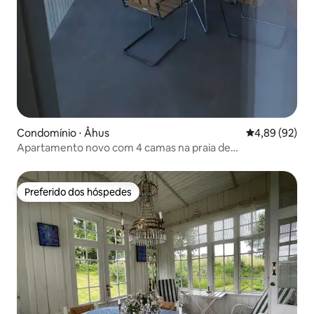
Condomínio ⋅ Åhus
4,89 de uma a
4,89 (92)
Apartamento novo com 4 camas na praia de
Täppetstranden, em Åhus.
Preferido dos hóspedes
Preferido dos hóspedes