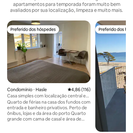
apartamentos para temporada foram muito bem
avaliados por sua localização, limpeza e muito mais.
Preferido dos hóspedes
Preferido dos hó
Preferido dos hóspedes
Preferido dos hó
Condomínio ⋅ Hasle
4,86 de uma avaliação média de 
4,86 (116)
Casa simples com localização central em
Hasle
Quarto de férias na casa dos fundos com
entrada e banheiro privativos. Perto de
ônibus, lojas e da área do porto Quarto
grande com cama de casal e área de
jantar para 2 adultos. Entrada
combinada, chuveiro e cozinha