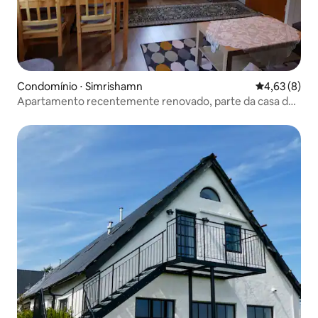
Condomínio ⋅ Simrishamn
4,63 de uma 
4,63 (8)
Apartamento recentemente renovado, parte da casa de
caça.