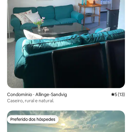
Condomínio ⋅ Allinge-Sandvig
5 de uma a
5 (13)
Caseiro, rural e natural.
Preferido dos hóspedes
Preferido dos hóspedes