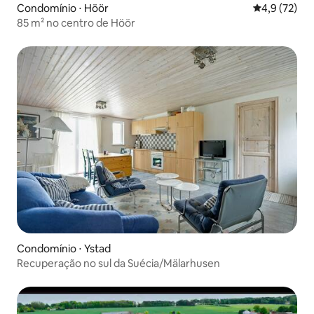
Condomínio ⋅ Höör
4,9 de uma a
4,9 (72)
85 m² no centro de Höör
Condomínio ⋅ Ystad
Recuperação no sul da Suécia/Mälarhusen