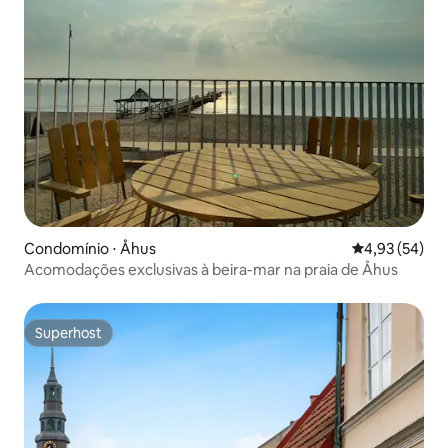
Condomínio ⋅ Åhus
4,93 de uma a
4,93 (54)
Acomodações exclusivas à beira-mar na praia de Åhus
Superhost
Superhost