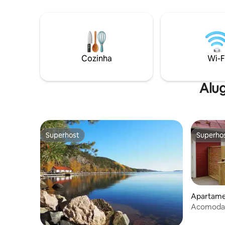
também quiser ter uma criança entre
opções de 
vocês na cama, não há problema para
acomodaç
nós Pátio privado ao sul com mesa de
uma área 
café. Ica, Coop, Farmácia, Pizza 2,5 km
onde mor
Estação de trem 2,5 km Ônibus 300 m
Varanda/sa
Norrköping 25 km Roupas de cama,
compartilhado 
Cozinha
Wi-F
toalhas e limpeza não estão incluídas.
minutos d
Pode ser reservado por um custo
de Örebro
adicional. A casa de barco pode ser
um dia.
Alug
reservada por um custo adicional no local
Superhost
Superho
Superhost
Superho
Apartamen
Acomodaçã
de 50 m d