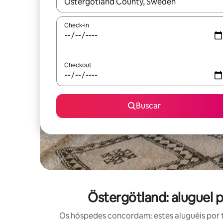
Quando os resultados estiverem disponíveis, expl
Check-in
Checkout
Buscar
Östergötland: aluguel
Os hóspedes concordam: estes aluguéis por 