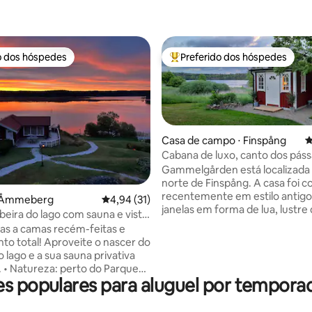
o dos hóspedes
Preferido dos hóspedes
o dos hóspedes
Entre os melhores preferidos d
Casa de campo ⋅ Finspång
4
Cabana de luxo, canto dos páss
natureza encantadora
Gammelgården está localizada 
norte de Finspång. A casa foi construída
recentemente em estilo antig
édia de 5, 168 avaliações
⋅ Åmmeberg
4,94 de uma avaliação média de 5, 31 avalia
4,94 (31)
janelas em forma de lua, lustre 
beira do lago com sauna e vista
e roupas de cama luxuosas. Vista para o
cer do sol
as a camas recém-feitas e
lago e acesso ao Bysjön, temo
proveite o nascer do
pequeno barco a remo para os
o lago e a sua sauna privativa
hóspedes. Aluguel de bicicletas para
que
passeios maravilhosos e alugue
s populares para aluguel por tempora
de Tiveden e de outras belas
de golfe. Finspång tem um cam
inhadas. • Atividades: a
buracos com pay and play. Nós (Ingrid e
skersund Golf Club e ótimas