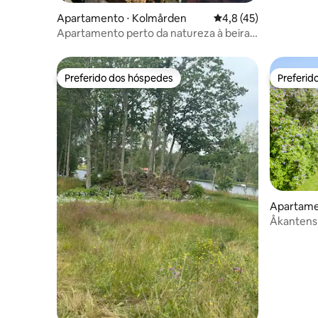
Apartamento ⋅ Kolmården
4,8 de uma avaliação 
4,8 (45)
Apartamento perto da natureza à beira-
mar
Preferido dos hóspedes
Preferid
Preferido dos hóspedes
Preferid
Apartame
Åkantens 
manhã pod