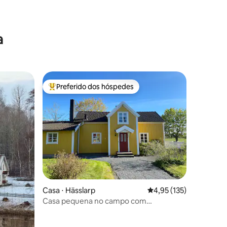
a
Preferido dos hóspedes
Entre os melhores preferidos dos hóspedes
ções
Casa ⋅ Hässlarp
4,95 de uma avaliação 
4,95 (135)
Casa pequena no campo com
carregador de carro