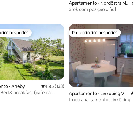
Apartamento ⋅ Nordöstra Mo
média de 5, 45 avaliações
tala
3rok com posição difícil
o dos hóspedes
Preferido dos hóspedes
o dos hóspedes
Preferido dos hóspedes
nto ⋅ Aneby
4,95 de uma avaliação média de 5, 133 avalia
4,95 (133)
Bed & breakfast (café da
Apartamento ⋅ Linköping V
4
e ser oferecido.)
Lindo apartamento, Linköping