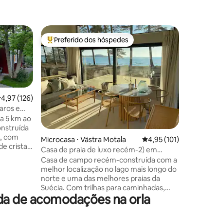
Cabana ⋅
Preferido dos hóspedes
Superho
os hóspedes
Entre os melhores preferidos dos hóspedes
Superho
Scenic ca
Featured 
Cabins That
house wi
around t
the forest
,97 de uma avaliação média de 5, 126 avaliações
4,97 (126)
treehouse
aros e
Sauna to rent
a 5 km ao
to the la
and slack
o, com
ções
Microcasa ⋅ Västra Motala
4,95 de uma avaliação 
4,95 (101)
internet connect
de cristal
a huge ki
Casa de praia de luxo recém-2) em
fireplace
Varamon
Casa de campo recém-construída com a
s um
family wh
melhor localização no lago mais longo do
norte e uma das melhores praias da
Suécia. Com trilhas para caminhadas,
l de tacos
da de acomodações na orla
cafés e restaurantes, é um lugar que
po de 27
tem algo para todos. A água rasa e limpa
está protegida em uma baía perfeita