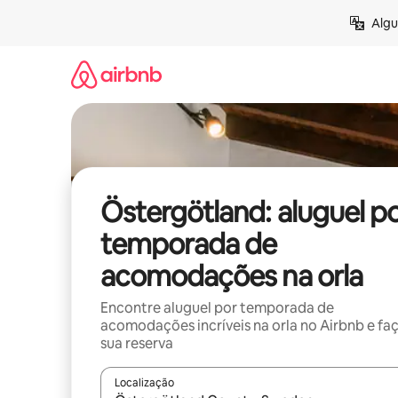
Pular
Algu
para
o
conteúdo
Östergötland: aluguel p
temporada de
acomodações na orla
Encontre aluguel por temporada de
acomodações incríveis na orla no Airbnb e fa
sua reserva
Localização