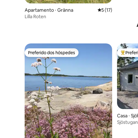
Apartamento ⋅ Gränna
5 de uma avaliação 
5 (17)
Lilla Roten
Preferido dos hóspedes
Prefe
Preferido dos hóspedes
Entre os
Casa ⋅ Sj
Sjöstugan