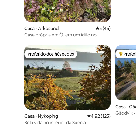
Casa ⋅ Arkösund
5 de uma avaliação 
5 (45)
Casa própria em Ö, em um idílio no
arquipélago
Preferido dos hóspedes
Prefe
Preferido dos hóspedes
Entre os
Casa ⋅ Gä
Gäddvik -
Casa ⋅ Nyköping
4,92 de uma avaliação m
4,92 (125)
Bela vida no interior da Suécia.