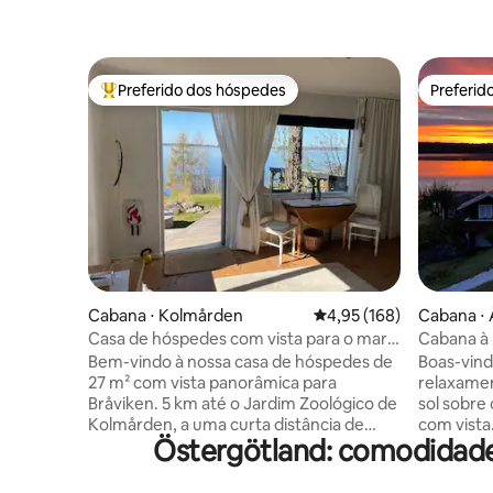
Preferido dos hóspedes
Preferid
Entre os melhores preferidos dos hóspedes
Preferid
Cabana ⋅ Kolmården
4,95 de uma avaliação m
4,95 (168)
Cabana 
Casa de hóspedes com vista para o mar e
Cabana à 
perto do zoológico
para o nas
Bem-vindo à nossa casa de hóspedes de
Boas-vind
27 m² com vista panorâmica para
relaxamento total! A
Bråviken. 5 km até o Jardim Zoológico de
sol sobre 
Kolmården, a uma curta distância de
com vista. • Natureza: perto do Par
Östergötland: comodidade
praias e restaurantes, além de belas
Nacional 
trilhas para caminhadas 1 cama de casal
trilhas para cam
160 1 cama de hóspedes 80 Se você
2 km do A