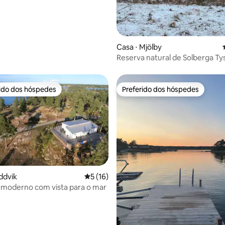
média de 5, 45 avaliações
Casa ⋅ Mjölby
Reserva natural de Solberga T
rido dos hóspedes
Preferido dos hóspedes
 melhores preferidos dos hóspedes
Preferido dos hóspedes
ddvik
5 de uma avaliação média de 5, 16 avalia
5 (16)
 moderno com vista para o mar
édia de 5, 125 avaliações