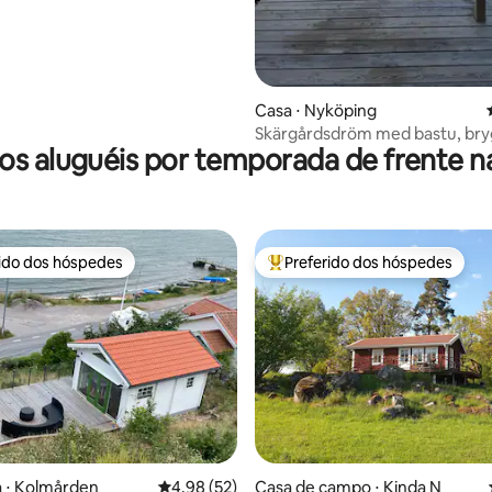
Casa ⋅ Nyköping
Skärgårdsdröm med bastu, bry
os aluguéis por temporada de frente na
sjötomt
rido dos hóspedes
Preferido dos hóspedes
 melhores preferidos dos hóspedes
Entre os melhores preferidos d
média de 5, 75 avaliações
 ⋅ Kolmården
4,98 de uma avaliação média de 5, 52 avalia
4,98 (52)
Casa de campo ⋅ Kinda N