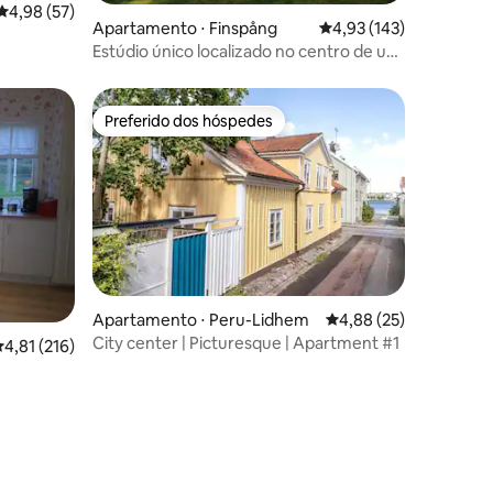
4,98 de uma avaliação média de 5, 57 avaliações
4,98 (57)
Apartamento ⋅ Finspång
4,93 de uma avaliação 
4,93 (143)
Estúdio único localizado no centro de um
grande parque.
Preferido dos hóspedes
Preferido dos hóspedes
ções
Apartamento ⋅ Peru-Lidhem
4,88 de uma avaliação
4,88 (25)
City center | Picturesque | Apartment #1
,81 de uma avaliação média de 5, 216 avaliações
4,81 (216)