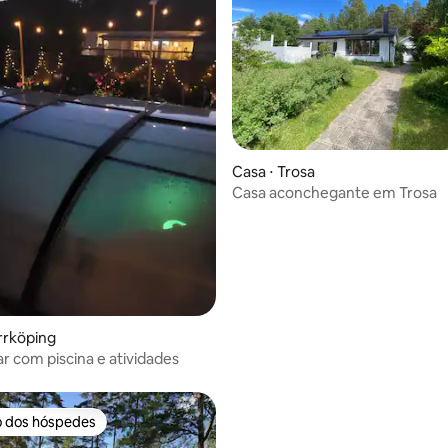
Casa ⋅ Trosa
Casa aconchegante em Trosa
 média de 5, 6 avaliações
rrköping
iar com piscina e atividades
o dos hóspedes
o dos hóspedes