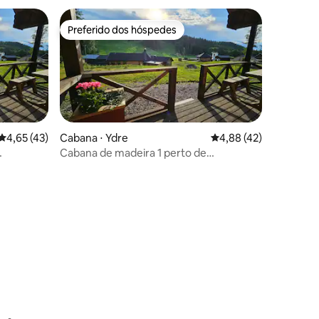
Preferido dos hóspedes
Preferido dos hóspedes
4,65 de uma avaliação média de 5, 43 avaliações
4,65 (43)
Cabana ⋅ Ydre
4,88 de uma avaliação
4,88 (42)
Cabana de madeira 1 perto de
Asbybacken!
ções