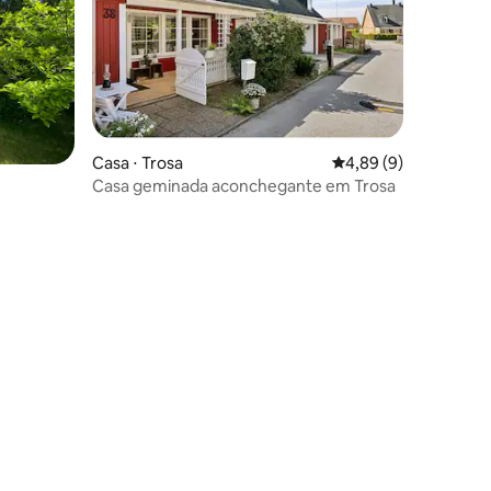
Casa ⋅ Trosa
4,89 de uma avaliaçã
4,89 (9)
Casa geminada aconchegante em Trosa