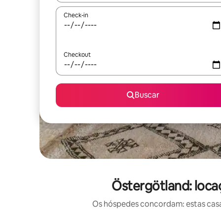
Check-in
Checkout
Buscar
Östergötland: loca
Os hóspedes concordam: estas casas