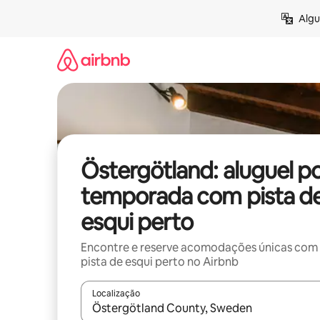
Pular
Algu
para
o
conteúdo
Östergötland: aluguel p
temporada com pista d
esqui perto
Encontre e reserve acomodações únicas com
pista de esqui perto no Airbnb
Localização
Quando os resultados estiverem disponíveis, expl