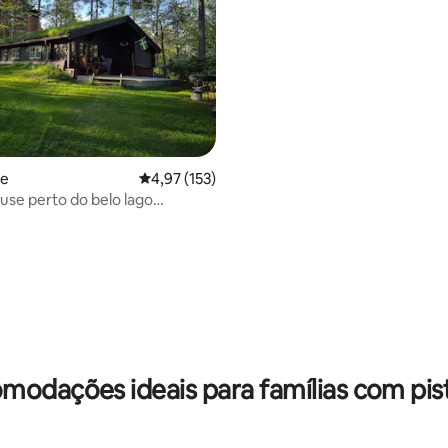
re
4,97 de uma avaliação média de 5, 153 avalia
4,97 (153)
se perto do belo lago
modações ideais para famílias com pist