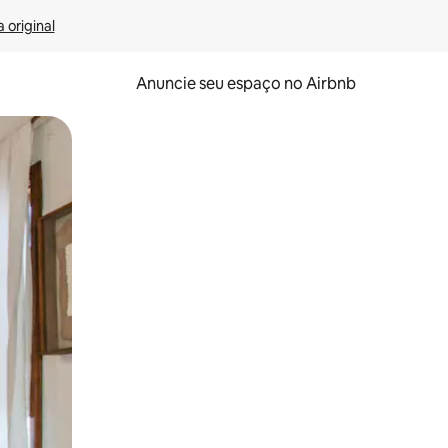
 original
Anuncie seu espaço no Airbnb
 deslizando o dedo na tela.