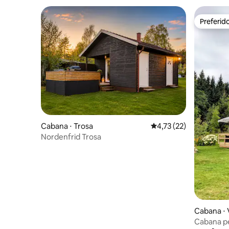
Preferid
Preferid
Cabana ⋅ Trosa
4,73 de uma avaliação 
4,73 (22)
Nordenfrid Trosa
Cabana ⋅
Cabana pe