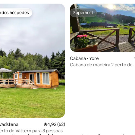
o dos hóspedes
Superhost
o dos hóspedes
Superhost
Cabana ⋅ Ydre
Cabana de madeira 2 perto de
Asbybacken!
média de 5, 22 avaliações
 Vadstena
4,92 de uma avaliação média de 5, 52 avalia
4,92 (52)
rto de Vättern para 3 pessoas