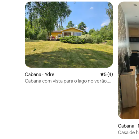
Cabana ⋅ Ydre
5 de uma avaliação
5 (4)
Cabana com vista para o lago no verão.
Adequada para crianças e cães.
Cabana ⋅ 
Casa de 