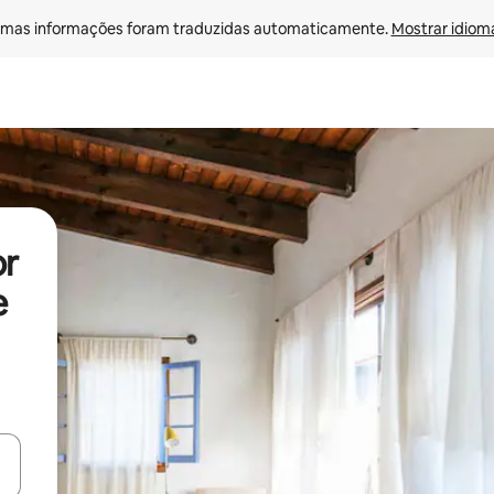
mas informações foram traduzidas automaticamente. 
Mostrar idioma
or
e
ore-os usando as seta para cima e para baixo do teclado ou tocando e