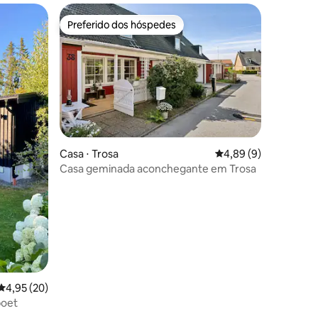
Preferido dos hóspedes
Preferido dos hóspedes
Casa ⋅ Trosa
4,89 de uma avaliaçã
4,89 (9)
Casa geminada aconchegante em Trosa
ções
4,95 de uma avaliação média de 5, 20 avaliações
4,95 (20)
boet