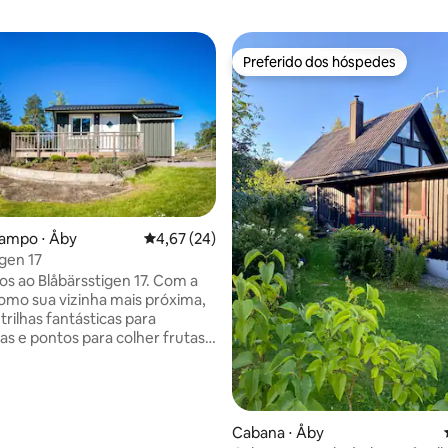
Preferido dos hóspedes
Preferido dos hóspedes
campo ⋅ Åby
4,67 de uma avaliação média de 5, 24 avalia
4,67 (24)
igen 17
ao Blåbärsstigen 17. Com a
como sua vizinha mais próxima,
rilhas fantásticas para
s e pontos para colher frutas
bem ao seu alcance. A uma
 conveniente, há lagos
s para nadar e pescar.
s: Lagos para pesca esportiva,
média de 5, 46 avaliações
Cabana ⋅ Åby
s, ciclismo, colheita de