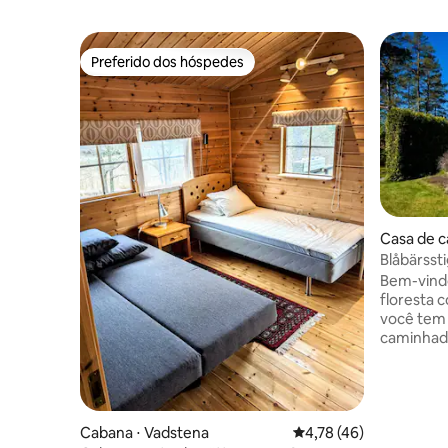
Preferido dos hóspedes
Preferido dos hóspedes
Casa de 
Blåbärsst
Bem-vindos 
floresta 
você tem t
caminhada
silvestres 
distância
agradávei
Atividade
Cabana ⋅ Vadstena
4,78 de uma avaliação 
4,78 (46)
caminhada