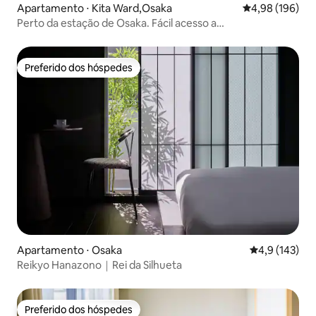
Apartamento ⋅ Kita Ward,Osaka
4,98 de uma av
4,98 (196)
Perto da estação de Osaka. Fácil acesso a
Namba/KIX/Kyoto/USJ
Preferido dos hóspedes
Preferido dos hóspedes
Apartamento ⋅ Osaka
4,9 de uma av
4,9 (143)
Reikyo Hanazono｜Rei da Silhueta
Preferido dos hóspedes
Preferido dos hóspedes