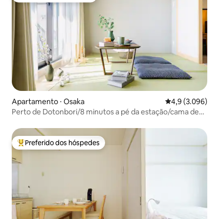
Apartamento ⋅ Osaka
4,9 de uma aval
4,9 (3.096)
Perto de Dotonbori/8 minutos a pé da estação/cama de
casal
Preferido dos hóspedes
Entre os melhores preferidos dos hóspedes