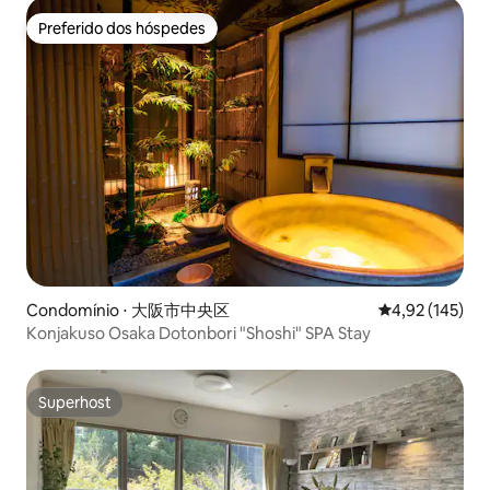
Preferido dos hóspedes
Preferido dos hóspedes
Condomínio ⋅ 大阪市中央区
4,92 de uma av
4,92 (145)
Konjakuso Osaka Dotonbori "Shoshi" SPA Stay
Superhost
Superhost