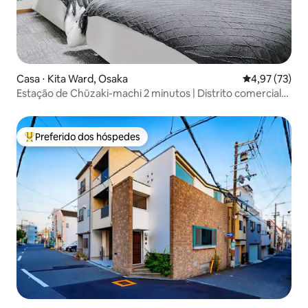
Casa ⋅ Kita Ward, Osaka
4,97 de uma a
4,97 (73)
Estação de Chūzaki-machi 2 minutos | Distrito comercial
de Komeida | 3 quartos e 1 sala de estar, adequado para
famílias e grupos
Preferido dos hóspedes
Entre os melhores preferidos dos hóspedes