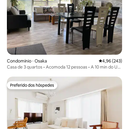
Condomínio ⋅ Osaka
4,96 de uma ava
4,96 (243)
Casa de 3 quartos • Acomoda 12 pessoas • A 10 min do USJ
e perto de Umeda
Preferido dos hóspedes
Preferido dos hóspedes