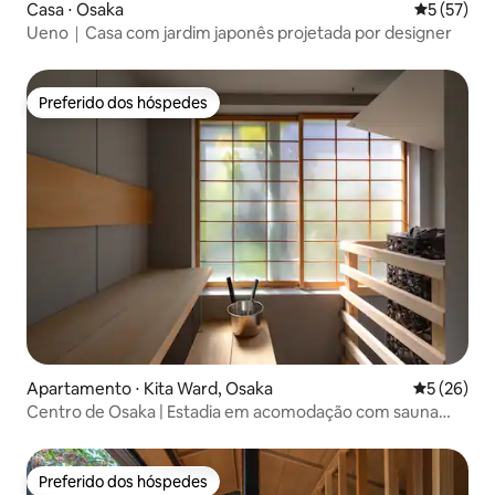
Casa ⋅ Osaka
5 de uma a
5 (57)
Ueno｜Casa com jardim japonês projetada por designer
Preferido dos hóspedes
Preferido dos hóspedes
Apartamento ⋅ Kita Ward, Osaka
5 de uma a
5 (26)
Centro de Osaka | Estadia em acomodação com sauna
privativa para até 7 pessoas
Preferido dos hóspedes
Preferido dos hóspedes