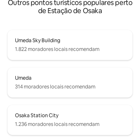
Outros pontos turísticos populares perto
minutos. Você pode ir para Quioto e
Kobe com um pequeno número de
de Estação de Osaka
traslados.
Umeda Sky Building
1.822 moradores locais recomendam
Umeda
314 moradores locais recomendam
Osaka Station City
1.236 moradores locais recomendam