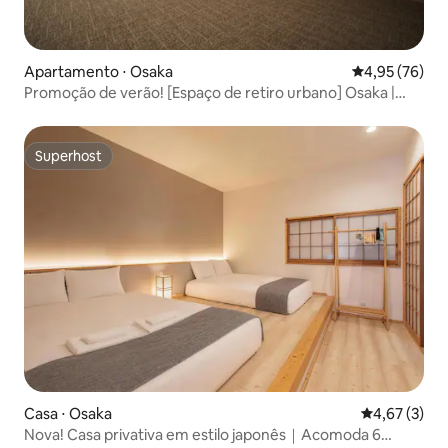
Apartamento ⋅ Osaka
4,95 de uma a
4,95 (76)
Promoção de verão! [Espaço de retiro urbano] Osaka |
Conveniente para Umeda, Namba, Shinsaibashi, USJ e
Quioto | Acomoda até 10 pessoas
Superhost
Superhost
Casa ⋅ Osaka
4,67 de uma 
4,67 (3)
Nova! Casa privativa em estilo japonês｜Acomoda 6