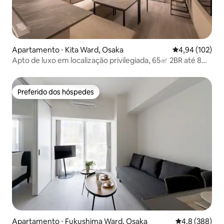
Apartamento ⋅ Kita Ward, Osaka
4,94 de uma av
4,94 (102)
Apto de luxo em localização privilegiada, 65㎡ 2BR até 8
Pax
Preferido dos hóspedes
Preferido dos hóspedes
Apartamento ⋅ Fukushima Ward, Osaka
4,8 de uma av
4,8 (388)