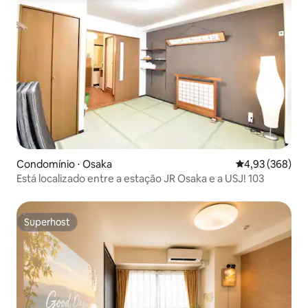
Condomínio ⋅ Osaka
4,93 de uma ava
4,93 (368)
Está localizado entre a estação JR Osaka e a USJ! 103
Superhost
Superhost