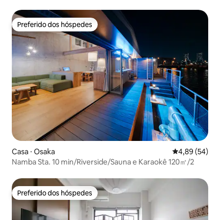
pessoas
Preferido dos hóspedes
Preferido dos hóspedes
Casa ⋅ Osaka
4,89 de uma a
4,89 (54)
Namba Sta. 10 min/Riverside/Sauna e Karaokê 120㎡/2
Preferido dos hóspedes
Preferido dos hóspedes