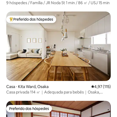
9 hóspedes / Família / JR Noda St 1 min / 86 ㎡ / USJ 15 min
Preferido dos hóspedes
Entre os melhores preferidos dos hóspedes
Casa ⋅ Kita Ward, Osaka
4,97 de uma av
4,97 (115)
Casa privada 114 ㎡｜Adequada para bebês｜Osaka,
perto de Umeda
Preferido dos hóspedes
Preferido dos hóspedes