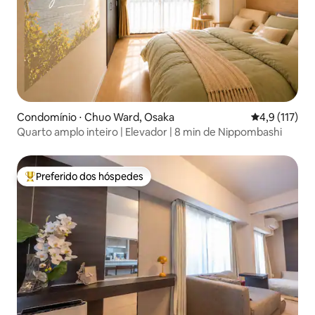
Condomínio ⋅ Chuo Ward, Osaka
4,9 de uma av
4,9 (117)
Quarto amplo inteiro | Elevador | 8 min de Nippombashi
Preferido dos hóspedes
Entre os melhores preferidos dos hóspedes