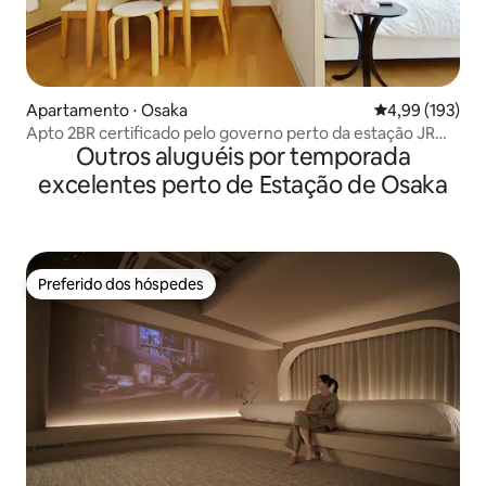
Apartamento ⋅ Osaka
4,99 de uma av
4,99 (193)
Apto 2BR certificado pelo governo perto da estação JR
Outros aluguéis por temporada
Osaka
excelentes perto de Estação de Osaka
Preferido dos hóspedes
Preferido dos hóspedes