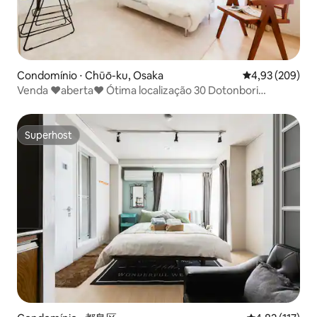
Condomínio ⋅ Chūō-ku, Osaka
4,93 de uma ava
4,93 (209)
Venda ❤️aberta❤️ Ótima localização 30 Dotonbori
Kuromon Market 3 10
Superhost
Superhost