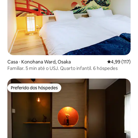
Casa ⋅ Konohana Ward, Osaka
4,99 de uma av
4,99 (117)
Familiar. 5 min até o USJ. Quarto infantil. 6 hóspedes
Preferido dos hóspedes
Preferido dos hóspedes