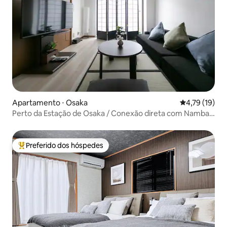
Apartamento ⋅ Osaka
4,79 de uma a
4,79 (19)
Perto da Estação de Osaka / Conexão direta com Namba
e Quioto / Até 6 pessoas / Acomodação moderna e
acolhedora / Estadia longa e confortável
Preferido dos hóspedes
Entre os melhores preferidos dos hóspedes