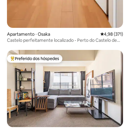
Apartamento ⋅ Osaka
4,98 de uma av
4,98 (371)
Castelo perfeitamente localizado - Perto do Castelo de
Osaka
Preferido dos hóspedes
Entre os melhores preferidos dos hóspedes