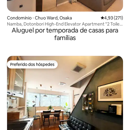
Condomínio ⋅ Chuo Ward, Osaka
4,93 de uma av
4,93 (271)
Namba, Dotonbori High-End Elevator Apartment "2 Toilet"
Aluguel por temporada de casas para
1 min a pé do Subway & Kuromon Market 3 min &
Shinsaibashi 5 min,
famílias
Preferido dos hóspedes
Preferido dos hóspedes