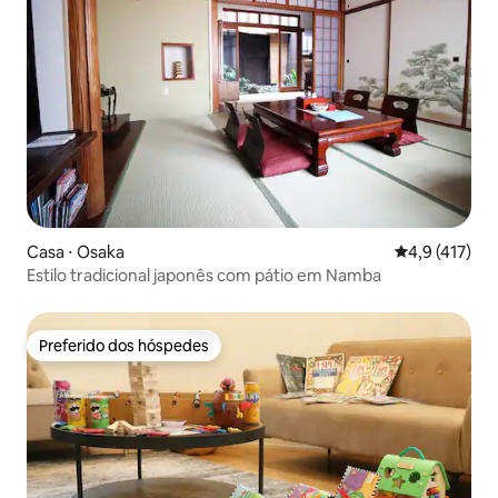
Casa ⋅ Osaka
4,9 de uma av
4,9 (417)
Estilo tradicional japonês com pátio em Namba
Preferido dos hóspedes
Preferido dos hóspedes