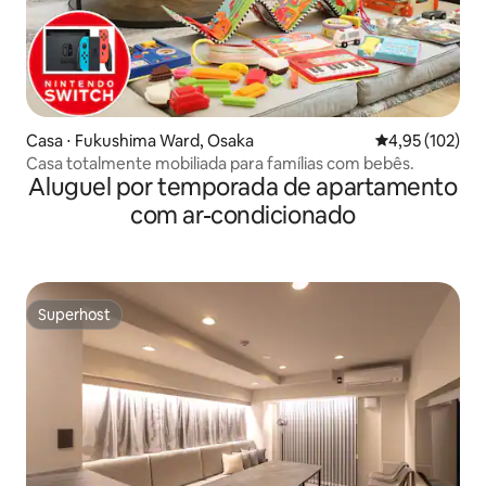
Casa ⋅ Fukushima Ward, Osaka
4,95 de uma av
4,95 (102)
Casa totalmente mobiliada para famílias com bebês.
Aluguel por temporada de apartamento
com ar-condicionado
Superhost
Superhost