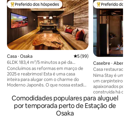
Preferido dos hóspedes
Preferido dos 
Entre os melhores preferidos dos hóspedes
Entre os melhore
Casa ⋅ Osaka
5 de uma avaliação média de
5 (99)
6LDK 183,4 m²/5 minutos a pé da
Casebre ⋅ Abeno 
estação mais próxima/15 minutos de
Concluímos as reformas em março de
Casa restaurada po
trem para o USJ/"En"
2025 e reabrimos! Esta é uma casa
designer amante 
Nima Stay é uma c
inteira para alugar com o charme do
um carpinteiro e d
Moderno Japonês. O que nossa estadia
apaixonados por vi
oferece Fica a 5 minutos a pé da estação
construída há cerc
mais próxima. Pode ser alcançado em
Comodidades populares para aluguel
projetada para re
cerca de 15-30 minutos para os principais
materiais do edifício. A madeira
por temporada perto de Estação de
destinos turísticos, e é recomendado
portas originais f
Osaka
como base para passeios turísticos. Há
reutilizadas, e nos
também uma grande variedade de
construção naturais. É um l
instalações nas proximidades.Há
confortável onde 
também restaurantes e