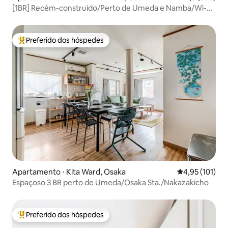
[1BR] Recém-construído/Perto de Umeda e Namba/Wi-Fi
gratuito
Preferido dos hóspedes
Entre os melhores preferidos dos hóspedes
Apartamento ⋅ Kita Ward, Osaka
4,95 de uma av
4,95 (101)
Espaçoso 3 BR perto de Umeda/Osaka Sta./Nakazakicho
Preferido dos hóspedes
Entre os melhores preferidos dos hóspedes