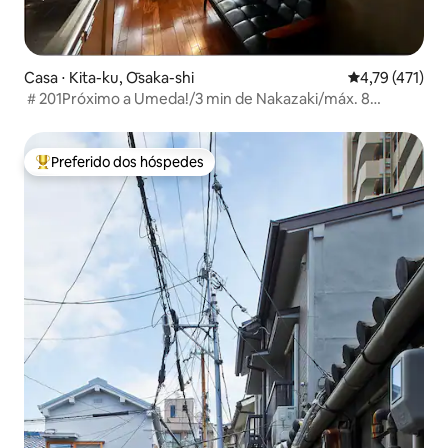
Casa ⋅ Kita-ku, Ōsaka-shi
4,79 de uma av
4,79 (471)
＃201Próximo a Umeda!/3 min de Nakazaki/máx. 8
pessoas
Preferido dos hóspedes
Entre os melhores preferidos dos hóspedes