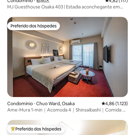
Condomínio ⋅ 都島区
4,82 de uma av
4,82 (117)
MJ Guesthouse Osaka 403 | Estadia aconchegante em
Osaka
Preferido dos hóspedes
Preferido dos hóspedes
Condomínio ⋅ Chuo Ward, Osaka
4,86 de uma aval
4,86 (1.123)
Ame-Mura 1-min｜Acomoda 4｜Shinsaibashi｜Comida e
Vintage
Preferido dos hóspedes
Entre os melhores preferidos dos hóspedes