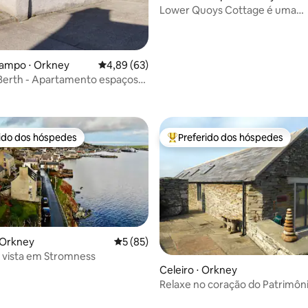
Lower Quoys Cottage é uma
acomodação aconchegante em 
campo ⋅ Orkney
4,89 de uma avaliação média de 5, 63 avalia
4,89 (63)
 Berth - Apartamento espaçoso
média de 5, 49 avaliações
 da cidade
rido dos hóspedes
Preferido dos hóspedes
 melhores preferidos dos hóspedes
Entre os melhores preferidos d
 Orkney
5 de uma avaliação média de 5, 85 avalia
5 (85)
 vista em Stromness
Celeiro ⋅ Orkney
Relaxe no coração do Patrimôn
de Orkney