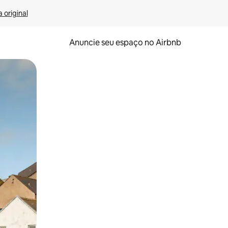
 original
Anuncie seu espaço no Airbnb
 deslizando o dedo na tela.