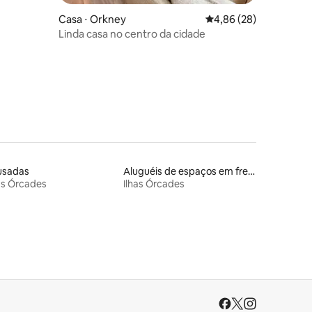
Casa ⋅ Orkney
4,86 de uma avaliação
4,86 (28)
Linda casa no centro da cidade
usadas
Aluguéis de espaços em frente à praia
as Órcades
Ilhas Órcades