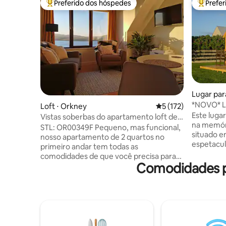
Preferido dos hóspedes
Prefe
Entre os melhores preferidos dos hóspedes
Entre os
Lugar par
*NOVO* L
Loft ⋅ Orkney
5 de uma avaliação m
5 (172)
joia cativ
Este lugar
Vistas soberbas do apartamento loft de 2
na memóri
quartos
STL: OR00349F Pequeno, mas funcional,
situado e
nosso apartamento de 2 quartos no
espetacul
primeiro andar tem todas as
uma opção
comodidades de que você precisa para
ou, alter
Comodidades p
uma estadia confortável. Nossa
solteiro.
propriedade possui excelentes vistas
o espaços
para o mar sobre Scapa Flow, Hoy e além,
espaço de
bem como vistas para o campo a partir
você prec
dos quartos. Situado a 3 milhas do centro
A totalid
da cidade de Kirkwall, com caminhadas
adequada 
pelo país a partir da nossa porta,