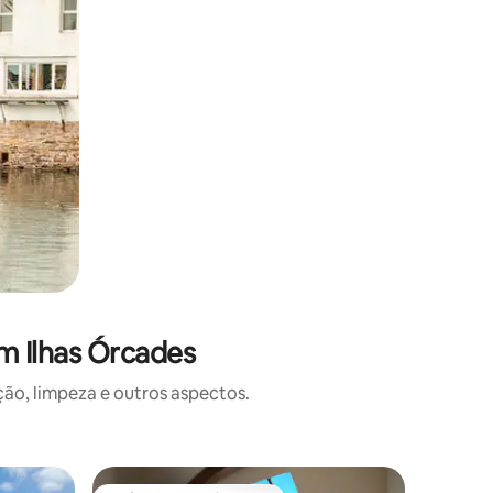
m Ilhas Órcades
o, limpeza e outros aspectos.
Casa ⋅ O