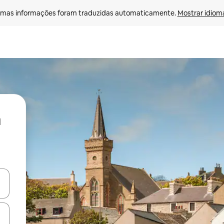
mas informações foram traduzidas automaticamente. 
Mostrar idioma
ore-os usando as seta para cima e para baixo do teclado ou tocando e