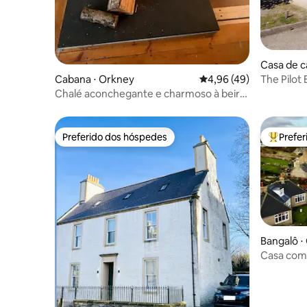
Casa de 
The Pilot
Cabana ⋅ Orkney
4,96 de uma avaliação 
4,96 (49)
no centro
Chalé aconchegante e charmoso à beira-
mar
Preferido dos hóspedes
Prefe
Preferido dos hóspedes
Entre os
Bangalô ⋅
Casa com