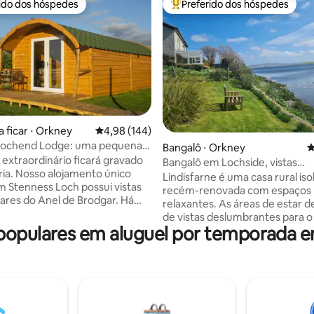
rido dos hóspedes
Preferido dos hóspedes
 melhores preferidos dos hóspedes
Entre os melhores preferidos d
a ficar ⋅ Orkney
4,98 de uma avaliação média de 5, 144 avalia
4,98 (144)
ochend Lodge: uma pequena
édia de 5, 172 avaliações
Bangalô ⋅ Orkney
4
ante
 extraordinário ficará gravado
Bangalô em Lochside, vistas
a. Nosso alojamento único
espetaculares e vida selvagem
Lindisfarne é uma casa rural iso
m Stenness Loch possui vistas
recém-renovada com espaços 
ares do Anel de Brodgar. Há
relaxantes. As áreas de estar 
 de uma cama super king size
de vistas deslumbrantes para o
nativamente, duas camas de
opulares em aluguel por temporada em
Stenness. Situado no coração 
 A cozinha totalmente equipada,
neolítico Orkney, a uma curta d
o banheiro e o acolhedor
de carro do Ness e Ring of Brod
 estar oferecem tudo o que
Brae e a 4 milhas da pitoresca 
isa para uma viagem relaxante.
portuária de Stromness. Perfei
ade do Lochend Lodge é
aqueles com paixão pela vida s
para cadeiras de rodas com
história ou que gostam de um l