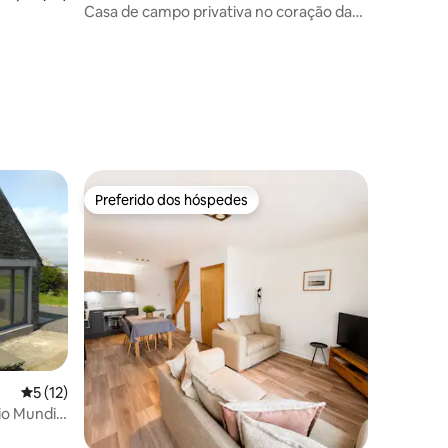
Casa de campo privativa no coração da
Orkney neolítica
Evie.
ções
Preferido dos hóspedes
os hóspedes
Preferido dos hóspedes
ções
5 de uma avaliação média de 5, 12 avaliações
5 (12)
io Mundial