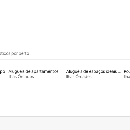
 média de 5, 8 avaliações
sticos por perto
mpo
Aluguéis de apartamentos
Aluguéis de espaços ideais para famílias
Po
Ilhas Órcades
Ilhas Órcades
Ilh