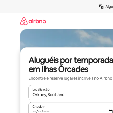
Pular
Algu
para
o
conteúdo
Aluguéis por temporada
em Ilhas Órcades
Encontre e reserve lugares incríveis no Airbnb
Localização
Quando os resultados estiverem disponíveis, expl
Check-in