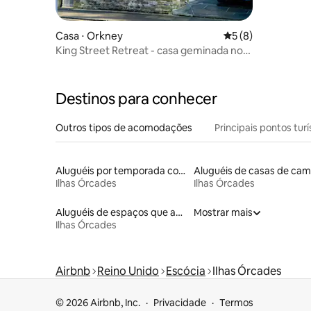
Casa ⋅ Orkney
5 de uma avaliação
5 (8)
King Street Retreat - casa geminada no
centro de Kirkwall
Destinos para conhecer
Outros tipos de acomodações
Principais pontos turí
Aluguéis por temporada com banheira de hidromassagem
Aluguéis de casas de ca
Ilhas Órcades
Ilhas Órcades
Aluguéis de espaços que aceitam animais de estimação
Mostrar mais
Ilhas Órcades
Airbnb
Reino Unido
Escócia
Ilhas Órcades
© 2026 Airbnb, Inc.
Privacidade
Termos