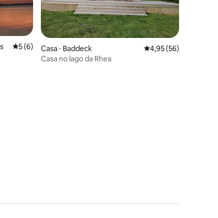
's
5 de uma avaliação média de 5, 6 avaliações
5 (6)
Casa ⋅ Baddeck
4,95 de uma avaliação
4,95 (56)
Casa no lago da Rhea
ções