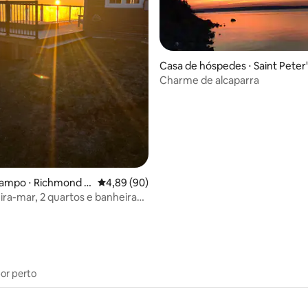
Casa de hóspedes ⋅ Saint Peter
média de 5, 26 avaliações
Charme de alcaparra
campo ⋅ Richmond C
4,89 de uma avaliação média de 5, 90 avalia
4,89 (90)
eira-mar, 2 quartos e banheira
massagem
por perto