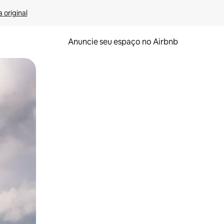
 original
Anuncie seu espaço no Airbnb
 deslizando o dedo na tela.