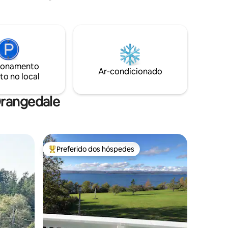
eira
localizada no último andar e inclui um
quarto, sala de estar, cozinha acoplada,
chuveiro
banheiro e sua própria entrada privativa.
ados ao
.
ionamento
Ar-condicionado
to no local
Orangedale
Preferido dos hóspedes
os hóspedes
Entre os melhores preferidos dos hóspedes