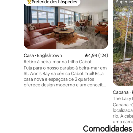
Preferido dos hóspedes
Superho
Entre os melhores preferidos dos hóspedes
Superho
Casa ⋅ Englishtown
4,94 de uma avaliação m
4,94 (124)
Retiro à beira-mar na trilha Cabot
Fuja para o nosso paraíso à beira-mar em
St. Ann's Bay na cênica Cabot Trail! Esta
casa nova e espaçosa de 2 quartos
oferece design moderno e um conceito
aberto de estar. Acomoda 6 pessoas
Cabana ⋅ 
com um quarto com cama queen size,
The Lazy 
um quarto com beliches (cama de casal
Cabana rú
na parte inferior e de solteiro na parte
localizad
superior) e um sofá. Desfrute de um pôr
rio. A ca
do sol deslumbrante, vista para a
uma cama 
montanha e fácil acesso a passeios
Comodidades 
alimentaç
turísticos, caminhadas, passeios de barco
seu café 