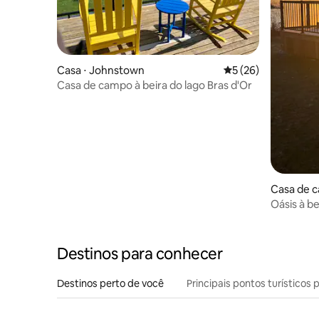
Casa ⋅ Johnstown
5 de uma avaliação 
5 (26)
Casa de campo à beira do lago Bras d'Or
Casa de 
ounty
Oásis à b
de hidro
Destinos para conhecer
Destinos perto de você
Principais pontos turísticos 