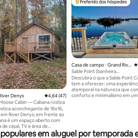
st
Preferido dos hóspedes
st
Entre os melhores preferidos d
édia de 5, 124 avaliações
Casa de campo ⋅ Grand Rive
4
r
Sable Point (banheira
privativa/Out.Shower/Free cai
Descubra o que a Sable Point 
tem a oferecer: uma experiênc
atemporal na natureza que co
conforto e minimalismo em um 
River Denys
4,64 de uma avaliação média de 5, 47 avalia
4,64 (47)
O layout simples, mas sofisticad
Moose Cabin — Cabana rústica
reconfortante para os olhos e 
stica aconchegante de 16x16,
Seu cenário aventureiro, equi
a em River Denys; em frente ao
suas vistas incomparáveis, evo
bana é um espaço aberto com
emoção quando você chegar.
de casal, TV e área de
parede cravejada de pedras er
populares em aluguel por temporada 
ão. Relaxe no deck para tomar
em direção a uma passarela de
da manhã ou ver o pôr do sol.