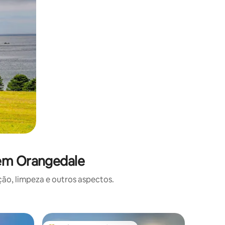
 em Orangedale
o, limpeza e outros aspectos.
Casa de 