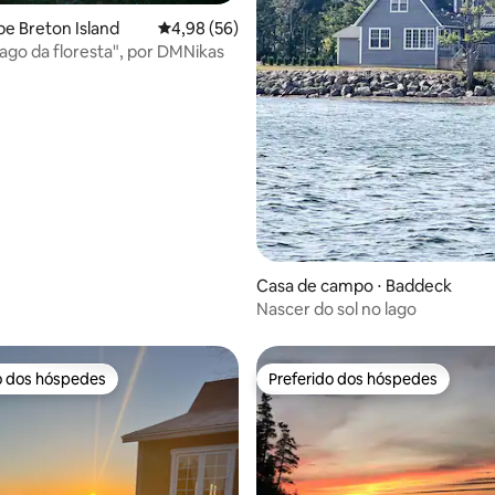
pe Breton Island
4,98 de uma avaliação média de 5, 56 avalia
4,98 (56)
lago da floresta", por DMNikas
média de 5, 50 avaliações
Casa de campo ⋅ Baddeck
Nascer do sol no lago
o dos hóspedes
Preferido dos hóspedes
o dos hóspedes
Preferido dos hóspedes