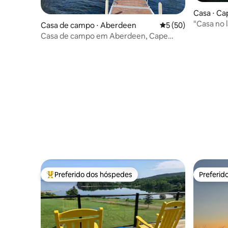
Casa ⋅ Ca
"Casa no 
Casa de campo ⋅ Aberdeen
5 de uma avaliação 
5 (50)
Casa de campo em Aberdeen, Cape
Breton
Preferido dos hóspedes
Preferid
Entre os melhores preferidos dos hóspedes
Preferid