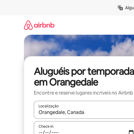
Pular
Algu
para
o
conteúdo
Aluguéis por temporada
em Orangedale
Encontre e reserve lugares incríveis no Airbnb
Localização
Quando os resultados estiverem disponíveis, expl
Check-in