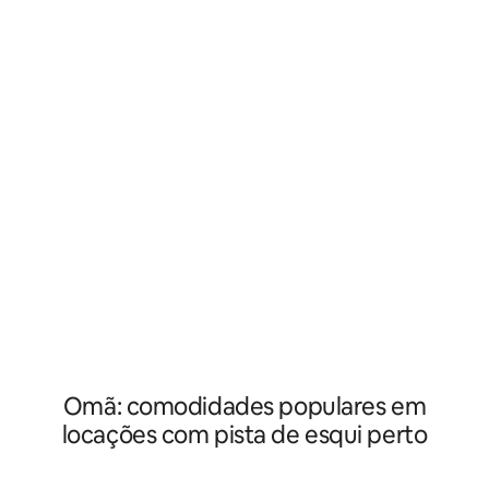
Aquapark, hotéis de 5 estrelas Rotana &
piscina. O aparta
Alfanar, e Marina com Montanha,Vista
com ar condicion
Jardim. acesso Wi-Fi gratuito Ginásio ao
gratuito e Wi-Fi gratuito. O 
ar livre e piscina com crianças área de
oferece aos hóspe
jogo. 22 Km SalalahAirport, 5 Estrelas
para o lago, uma á
Apartamento apto para 2 Adultos e 2
de tela plana, um
Crianças, 1 quarto com cama queen size,
equipada com uma
1 sala de estar com sofá-cama Cozinha
louça e um forno.
aberta e completa, máquina de lavar
roupa, banheiro
Omã: comodidades populares em
locações com pista de esqui perto