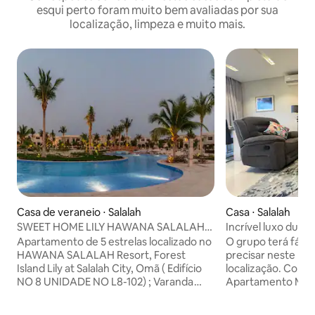
esqui perto foram muito bem avaliadas por sua
localização, limpeza e muito mais.
Casa de veraneio ⋅ Salalah
Casa ⋅ Salalah
SWEET HOME LILY HAWANA SALALAH
Incrível luxo duple
RESORT - Apartamento
Apartamento de 5 estrelas localizado no
O grupo terá fácil
HAWANA SALALAH Resort, Forest
precisar neste lu
Island Lily at Salalah City, Omã ( Edifício
localização. Com vista para o jardim,
NO 8 UNIDADE NO L8-102) ; Varanda
Apartamento Mim
com vista para o mar e para a lagoa e
Salalah. Com vista 
para o jardim. Nas proximidades
alojamento ofere