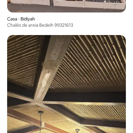
Casa ⋅ Bidiyah
Chalés de areia Bedeih 99321613