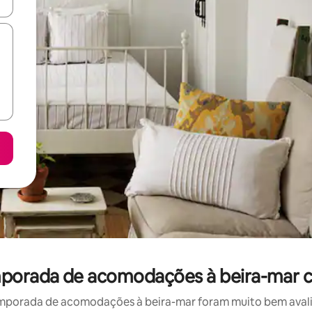
ore-os usando as seta para cima e para baixo do teclado ou tocando e
mporada de acomodações à beira-mar c
mporada de acomodações à beira-mar foram muito bem avaliad