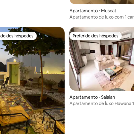
Apartamento ⋅ Muscat
Apartamento de luxo com 1 ca
da praia 92
rido dos hóspedes
Preferido dos hóspedes
 melhores preferidos dos hóspedes
Preferido dos hóspedes
 média de 5, 4 avaliações
Apartamento ⋅ Salalah
Apartamento de luxo Hawana 1
+ piscina pública