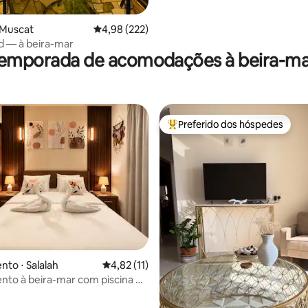
 Muscat
4,98 de uma avaliação média de 5, 222 avalia
4,98 (222)
id — à beira-mar
temporada de acomodações à beira-ma
Preferido dos hóspedes
Entre os melhores preferidos d
to ⋅ Salalah
4,82 de uma avaliação média de 5, 11 avalia
4,82 (11)
to à beira-mar com piscina e
lumbrante