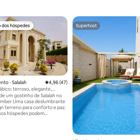
o dos hóspedes
Superhost
o dos hóspedes
Superhost
to ⋅ Salalah
4,96 de uma avaliação média de 5, 47 avalia
4,96 (47)
bico: terroso, elegante,
nte e tranquilo
de um gostinho de Salalah no
a deslumbrante
n terreno para conforto e paz.
ssos hóspedes podem
tar sua estadia em Salalah
sensação de relaxamento em
ais tranquilo. Uma piscina
spera por você do lado de fora