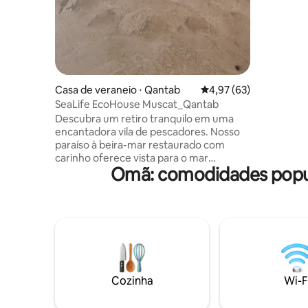
dos degra
cercado po
equipamen
pódio de 
quadra de
estão nas proxim
a uma cur
Casa de veraneio ⋅ Qantab
4,97 de uma avaliação 
4,97 (63)
que você
SeaLife EcoHouse Muscat_Qantab
Descubra um retiro tranquilo em uma
encantadora vila de pescadores. Nosso
paraíso à beira-mar restaurado com
carinho oferece vista para o mar
Omã: comodidades popul
gratuita. Comece as manhãs com café
no pátio, termine os dias no terraço, que
é incomparável para banhos de sol,
refeições ou bebidas ao pôr do sol. Nosso
compromisso ecológico é inabalável.
Durma em colchões de alta qualidade
com uma sensação firme, mas
confortável e cobertura macia para
relaxar as costas ao máximo. Todos os
Cozinha
Wi-F
materiais são naturais, ressaltando nosso
compromisso com a sustentabilidade.