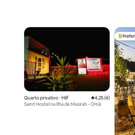
Prefe
Entre os
Quarto privativo ⋅ Hilf
4,25 de uma avaliação
4,25 (4)
Samt Hostel na Ilha de Masirah - Omã