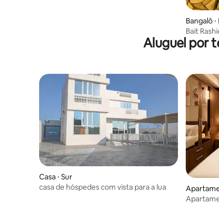
Bangalô ⋅
Bait Rash
Aluguel por 
Casa ⋅ Sur
casa de hóspedes com vista para a lua
Apartamen
Apartamen
vista des