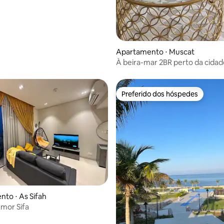
Apartamento ⋅ Muscat
À beira-mar 2BR perto da cidade
academia e varanda
Preferido dos hóspedes
Preferido dos hóspedes
to ⋅ As Sifah
mor Sifa