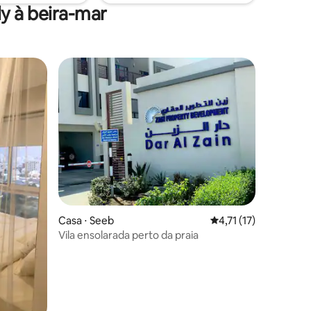
y à beira-mar
ções
Casa ⋅ Seeb
4,71 de uma avaliação
4,71 (17)
Vila ensolarada perto da praia