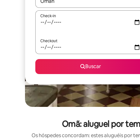
Quando os resultados estiverem disponíveis, expl
Check-in
Checkout
Buscar
Omã: aluguel por te
Os hóspedes concordam: estes aluguéis por te