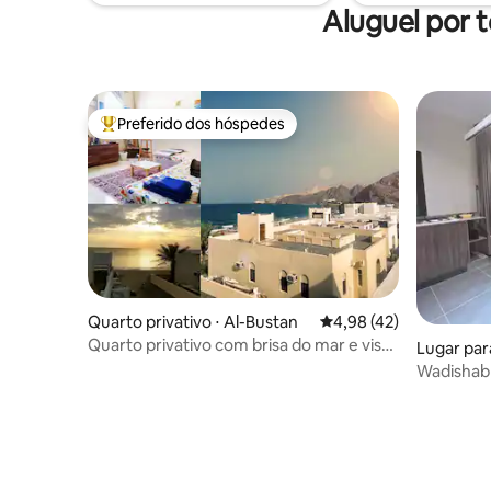
Use caiaque e equipamento de
Aluguel por 
mergulho com snorkel.
Preferido dos hóspedes
Entre os melhores preferidos dos hóspedes
Quarto privativo ⋅ Al-Bustan
4,98 de uma avaliação 
4,98 (42)
Quarto privativo com brisa do mar e vista
Lugar para
para a praia
Wadishab 