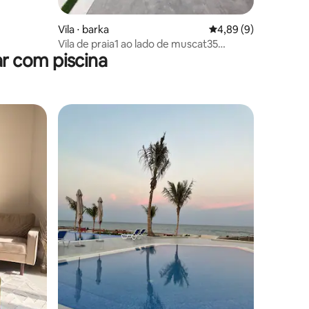
ções
Vila ⋅ barka
4,89 de uma avaliaçã
4,89 (9)
Vila de praia1 ao lado de muscat35
r com piscina
minutos do aeroporto
os hóspedes
ções