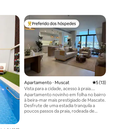
Apartame
Preferido dos hóspedes
Prefe
Entre os melhores preferidos dos hóspedes
Entre o
Apartame
terraço p
Terraço p
Jebel Sifah, Omã 
escapadel
apartame
em Jebel 
terraço p
para o ma
jantares 
ções
estrelas.
Apartamento ⋅ Muscat
5 de uma avaliação
5 (13)
areia bra
restauran
Vista para a cidade, acesso à praia.
Para grup
Internet de 400 mbps, mesa
Apartamento novinho em folha no bairro
apartame
à beira-mar mais prestigiado de Mascate.
uma vila
Desfrute de uma estadia tranquila a
adicionai
poucos passos da praia, rodeada de
cafés, restaurantes e hotéis de luxo, por
uma fração do custo. ✔ fica ao lado da
orla ✔️A uma curta distância da Royal