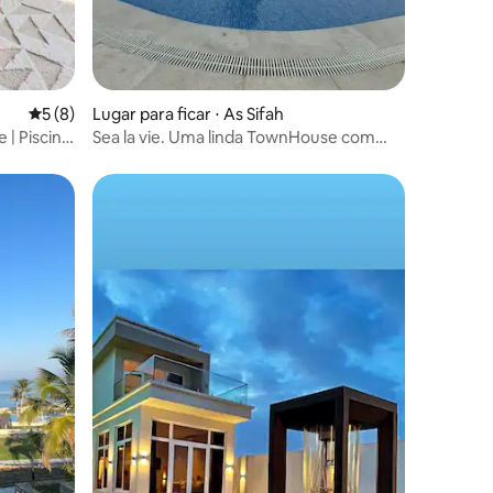
5 de uma avaliação média de 5, 8 avaliações
5 (8)
Lugar para ficar ⋅ As Sifah
 | Piscina,
Sea la vie. Uma linda TownHouse com
piscina privativa