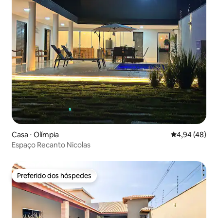
Casa ⋅ Olímpia
4,94 de uma a
4,94 (48)
Espaço Recanto Nicolas
Preferido dos hóspedes
Preferido dos hóspedes