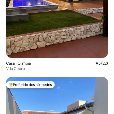
Casa ⋅ Olímpia
5 de uma a
5 (22)
Villa Cedro
Preferido dos hóspedes
Entre os melhores preferidos dos hóspedes