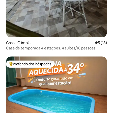
Casa ⋅ Olímpia
5 de uma a
5 (18)
Casa de temporada 4 estações. 4 suítes/16 pessoas
Preferido dos hóspedes
Entre os melhores preferidos dos hóspedes