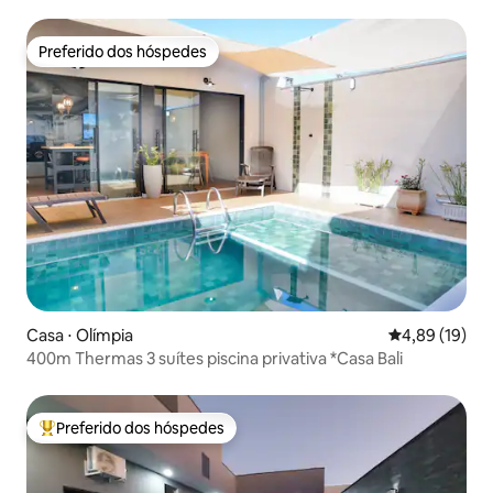
Preferido dos hóspedes
Preferido dos hóspedes
Casa ⋅ Olímpia
4,89 de uma a
4,89 (19)
400m Thermas 3 suítes piscina privativa *Casa Bali
Preferido dos hóspedes
Entre os melhores preferidos dos hóspedes