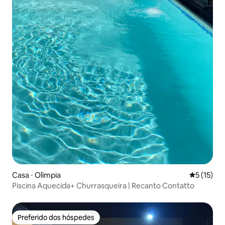
Casa ⋅ Olímpia
5 de uma a
5 (15)
Piscina Aquecida+ Churrasqueira | Recanto Contatto
Preferido dos hóspedes
Preferido dos hóspedes