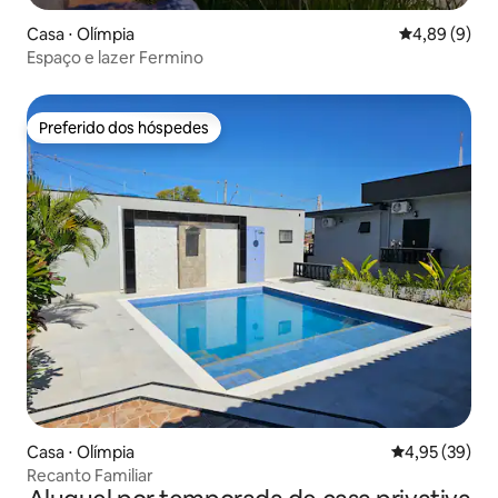
Casa ⋅ Olímpia
4,89 de uma 
4,89 (9)
Espaço e lazer Fermino
Preferido dos hóspedes
Preferido dos hóspedes
Casa ⋅ Olímpia
4,95 de uma a
4,95 (39)
Recanto Familiar