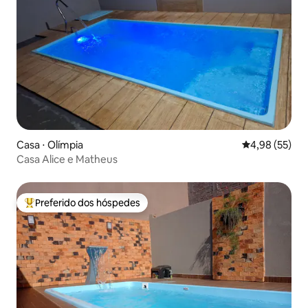
Casa ⋅ Olímpia
4,98 de uma a
4,98 (55)
Casa Alice e Matheus
Preferido dos hóspedes
Entre os melhores preferidos dos hóspedes