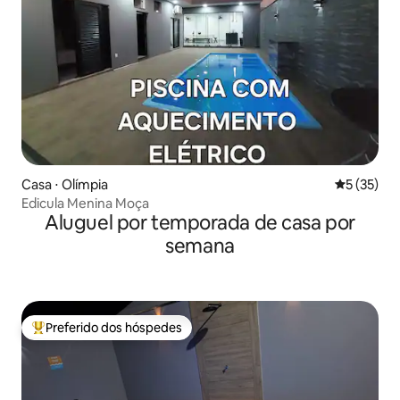
Casa ⋅ Olímpia
5 de uma a
5 (35)
Edicula Menina Moça
Aluguel por temporada de casa por
semana
Preferido dos hóspedes
Entre os melhores preferidos dos hóspedes