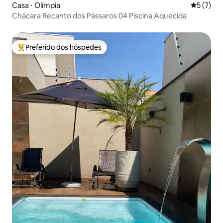
Casa ⋅ Olímpia
5 de uma 
5 (7)
Chácara Recanto dos Pássaros 04 Piscina Aquecida
Preferido dos hóspedes
Entre os melhores preferidos dos hóspedes