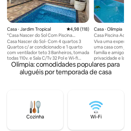
Casa ⋅ Jardim Tropical
4,98 de uma avaliação média de 
4,98 (118)
Casa ⋅ Olímpia
"Casa Nascer do Sol Com Piscina
Casa Piscina Aque
Aquecida Solar"
Thermas
Casa Nascer do Sol- Com 4 quartos 3
Viva uma experiê
Quartos c/ ar condicionado e 1 quarto
uma casa com jeito
com ventilador teto 3 Banheiros, tomada
família e amigos 
todas 110v. e Sala C/Tv 32 Pol e Wi-fi
privacidade e laze
Olímpia: comodidades populares para
Gratis Cozinha completa, fogão,
min do Thermas do
Geladeira, Microondas, Sanduicheira,
quadras do centro 
aluguéis por temporada de casa
todos utensílios, tolha de mesa, mesa de
aquecida (rede de 
jantar p/ 10 pessoas Piscina 5.00x3.00
pets são bem-vin
Com Aquecida Solar Garagem P/ 3
adicional. 🛏️ Ac
carros, Portão Eletrônico Obs: Sobre o
3 quartos: 2 no pis
Aquecimento Solar da Piscina. O Sol de
térreo, todos com 
Inverno não e Suficiente para aquecer a
Quiosque, churra
Piscina.. Temos todos os ingressos!
para 2 carros Veja
do espaço abaixo.
Cozinha
Wi-Fi