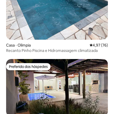
Casa ⋅ Olímpia
4,97 de uma a
4,97 (76)
Recanto Pinho Piscina e Hidromassagem climatizada
Preferido dos hóspedes
Preferido dos hóspedes