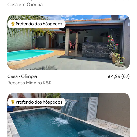
Casa em Olímpia
Preferido dos hóspedes
Entre os melhores preferidos dos hóspedes
Casa ⋅ Olímpia
4,99 de uma a
4,99 (67)
Recanto Mineiro K&R
Preferido dos hóspedes
Entre os melhores preferidos dos hóspedes