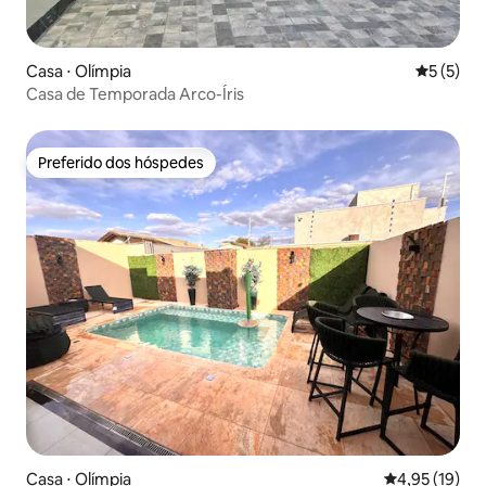
Casa ⋅ Olímpia
5 de uma 
5 (5)
Casa de Temporada Arco-Íris
Preferido dos hóspedes
Preferido dos hóspedes
Casa ⋅ Olímpia
4,95 de uma a
4,95 (19)