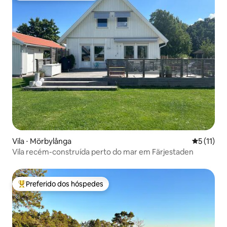
Vila ⋅ Mörbylånga
5 de uma a
5 (11)
Vila recém-construída perto do mar em Färjestaden
Preferido dos hóspedes
Entre os melhores preferidos dos hóspedes