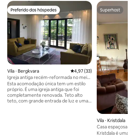
Preferido dos hóspedes
Superhost
Preferido dos hóspedes
Superhost
Vila ⋅ Bergkvara
4,97 de uma avaliação média de
4,97 (33)
Igreja antiga recém-reformada no meio
dos campos
Esta acomodação única tem um estilo
próprio. É uma igreja antiga que foi
completamente renovada. Teto alto
teto, com grande entrada de luz e uma
grande varanda que faz com que o
interior se estenda para o exterior. Alta
qualidade em tudo, desde materiais de
Vila ⋅ Kristdala
construção até móveis. Esta é uma
Casa espaçosa na
acomodação para os mais exigentes,
Kristdala
Kristdala é uma v