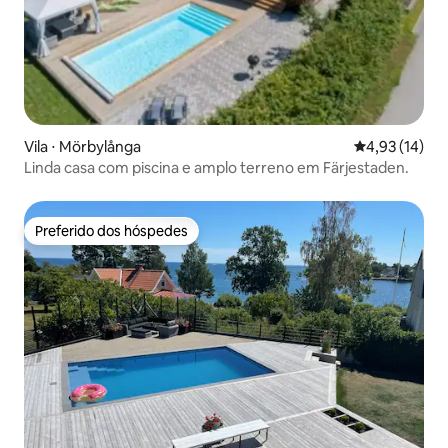
Vila ⋅ Mörbylånga
4,93 de uma a
4,93 (14)
Linda casa com piscina e amplo terreno em Färjestaden.
Preferido dos hóspedes
Preferido dos hóspedes