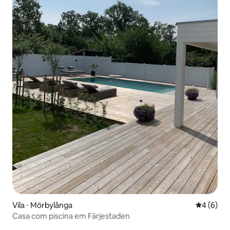
Vila ⋅ Mörbylånga
4 de uma 
4 (6)
Casa com piscina em Färjestaden