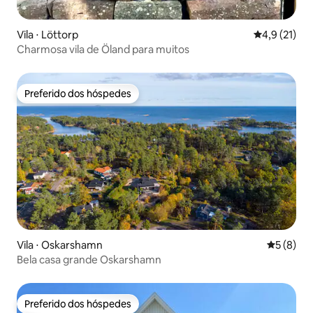
Vila ⋅ Löttorp
4,9 de uma a
4,9 (21)
Charmosa vila de Öland para muitos
Preferido dos hóspedes
Preferido dos hóspedes
Vila ⋅ Oskarshamn
5 de uma 
5 (8)
Bela casa grande Oskarshamn
Preferido dos hóspedes
Preferido dos hóspedes