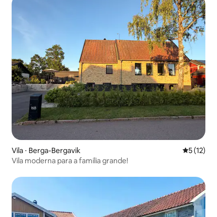
Vila ⋅ Berga-Bergavik
5 de uma a
5 (12)
Vila moderna para a família grande!