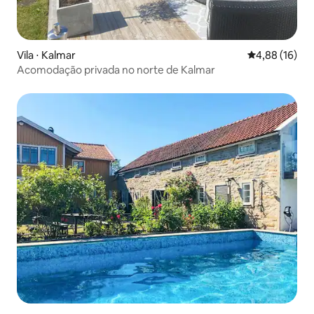
Vila ⋅ Kalmar
4,88 de uma a
4,88 (16)
Acomodação privada no norte de Kalmar