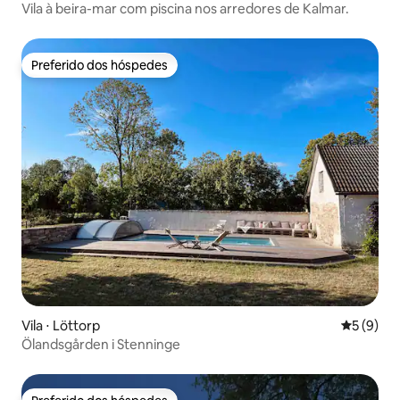
Vila à beira-mar com piscina nos arredores de Kalmar.
Preferido dos hóspedes
Preferido dos hóspedes
Vila ⋅ Löttorp
5 de uma 
5 (9)
Ölandsgården i Stenninge