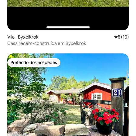
Vila ⋅ Byxelkrok
5 de uma a
5 (10)
Casa recém-construída em Byxelkrok
Preferido dos hóspedes
Preferido dos hóspedes