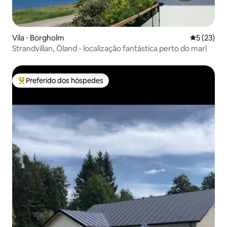
Vila ⋅ Borgholm
5 de uma a
5 (23)
Strandvillan, Öland - localização fantástica perto do mar!
Preferido dos hóspedes
Entre os melhores preferidos dos hóspedes