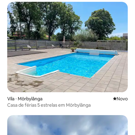
Vila ⋅ Mörbylånga
Novo lugar
Novo
Casa de férias 5 estrelas em Mörbylånga