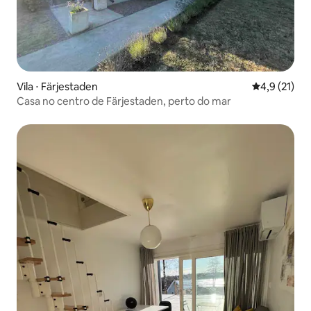
Vila ⋅ Färjestaden
4,9 de uma a
4,9 (21)
Casa no centro de Färjestaden, perto do mar