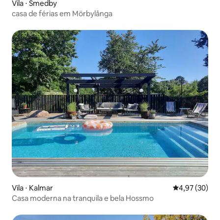
Vila ⋅ Smedby
casa de férias em Mörbylånga
Vila ⋅ Kalmar
4,97 de uma a
4,97 (30)
Casa moderna na tranquila e bela Hossmo