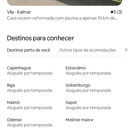
Vila ⋅ Kalmar
5 de uma 
5 (3)
Casa recém-reformada com piscina a apenas 10 km de
Kalmar
Destinos para conhecer
Destinos perto de você
Outros tipos de acomodações
Pr
Copenhague
Estocolmo
Aluguéis por temporada
Aluguéis por temporada
Riga
Gotemburgo
Aluguéis por temporada
Aluguéis por temporada
Malmö
Sopot
Aluguéis por temporada
Aluguéis por temporada
Odense
Mostrar mais
Aluguéis por temporada