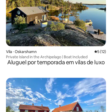
Vila ⋅ Oskarshamn
5 de uma a
5 (12)
Private Island in the Archipelago | Boat Included
Aluguel por temporada em vilas de luxo