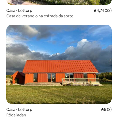
Casa ⋅ Löttorp
4,74 de uma a
4,74 (23)
Casa de veraneio na estrada da sorte
Casa ⋅ Löttorp
5 de uma 
5 (3)
Röda ladan