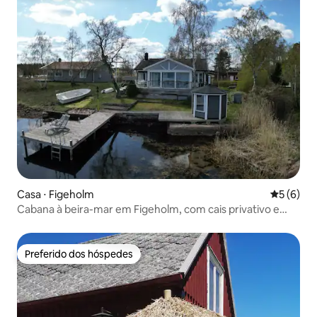
Casa ⋅ Figeholm
5 de uma 
5 (6)
Cabana à beira-mar em Figeholm, com cais privativo e
vista para o mar
Preferido dos hóspedes
Preferido dos hóspedes