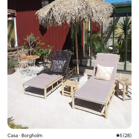
Casa ⋅ Borgholm
5 de uma a
5 (28)