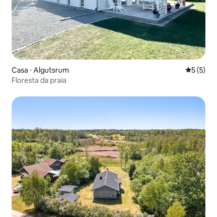
Casa ⋅ Algutsrum
5 de uma 
5 (5)
Floresta da praia