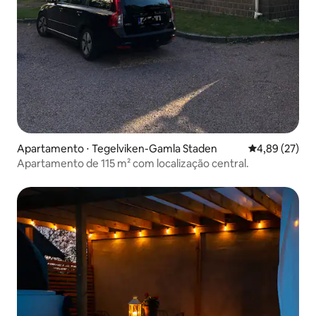
Apartamento ⋅ Tegelviken-Gamla Staden
4,89 de uma a
4,89 (27)
Apartamento de 115 m² com localização central.