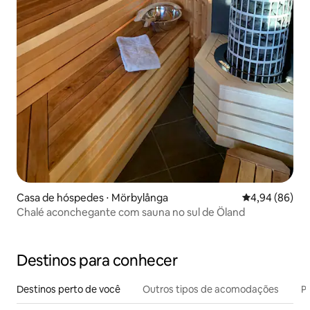
Casa de hóspedes ⋅ Mörbylånga
4,94 de uma av
4,94 (86)
Chalé aconchegante com sauna no sul de Öland
Destinos para conhecer
Destinos perto de você
Outros tipos de acomodações
Pr