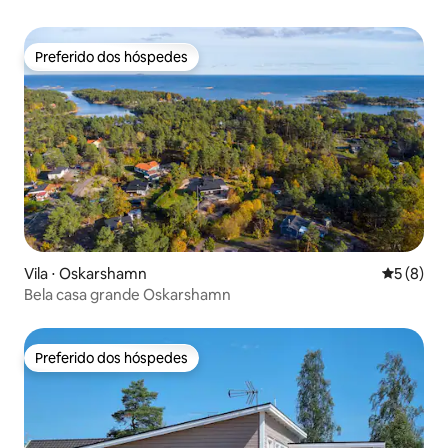
Preferido dos hóspedes
Preferido dos hóspedes
Vila ⋅ Oskarshamn
5 de uma 
5 (8)
Bela casa grande Oskarshamn
Preferido dos hóspedes
Preferido dos hóspedes