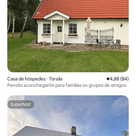
Casa de hóspedes ⋅ Torsås
4,88 de uma av
4,88 (84)
Pensão aconchegante para famílias ou grupos de amigos.
Superhost
Superhost