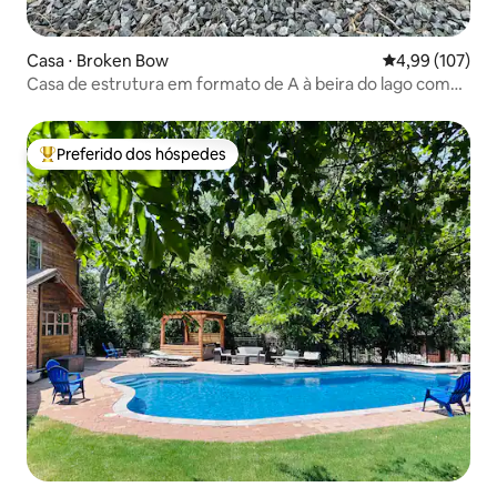
Casa ⋅ Broken Bow
4,99 de uma av
4,99 (107)
Casa de estrutura em formato de A à beira do lago com
jacuzzi e caiaques (animais de estimação permitidos)
Preferido dos hóspedes
Entre os melhores preferidos dos hóspedes