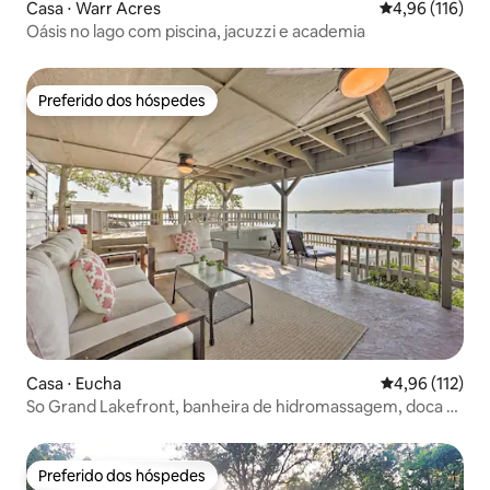
Casa ⋅ Warr Acres
4,96 de uma av
4,96 (116)
Oásis no lago com piscina, jacuzzi e academia
Preferido dos hóspedes
Preferido dos hóspedes
Casa ⋅ Eucha
4,96 de uma av
4,96 (112)
So Grand Lakefront, banheira de hidromassagem, doca e
sala de jogos
Preferido dos hóspedes
Preferido dos hóspedes