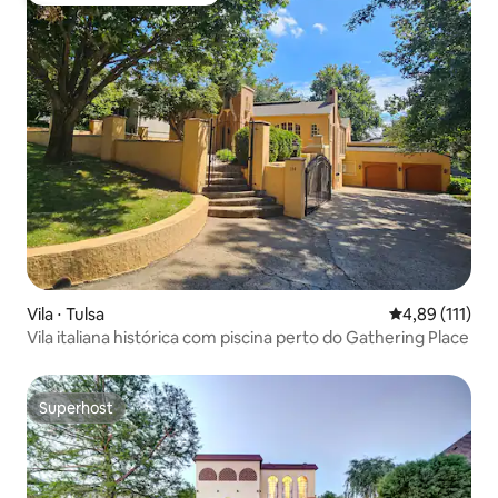
Vila ⋅ Tulsa
4,89 de uma av
4,89 (111)
Vila italiana histórica com piscina perto do Gathering Place
Superhost
Superhost