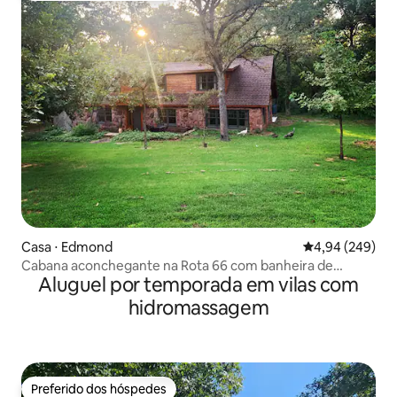
Casa ⋅ Edmond
4,94 de uma ava
4,94 (249)
Cabana aconchegante na Rota 66 com banheira de
Aluguel por temporada em vilas com
hidromassagem em Edmond, Oklahoma
hidromassagem
Preferido dos hóspedes
Preferido dos hóspedes