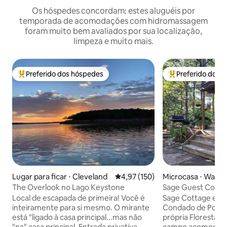
Os hóspedes concordam: estes aluguéis por
temporada de acomodações com hidromassagem
foram muito bem avaliados por sua localização,
limpeza e muito mais.
Preferido dos hóspedes
Preferido dos 
Entre os melhores preferidos dos hóspedes
Entre os melhore
Lugar para ficar ⋅ Cleveland
4,97 de uma avaliação média de 
4,97 (150)
Microcasa ⋅ Wane
The Overlook no Lago Keystone
Sage Guest Cotta
(LEGAL) Banheira
Local de escapada de primeira! Você é
Sage Cottage está 
inteiramente para si mesmo. O mirante
Condado de Pott
está "ligado à casa principal...mas não
própria Floresta d
"na" casa principal. Entrada privativa,
campo acomoda du