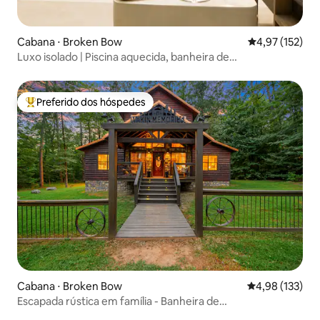
Cabana ⋅ Broken Bow
4,97 de uma av
4,97 (152)
Luxo isolado | Piscina aquecida, banheira de
hidromassagem e pesca
Preferido dos hóspedes
Entre os melhores preferidos dos hóspedes
Cabana ⋅ Broken Bow
4,98 de uma av
4,98 (133)
Escapada rústica em família - Banheira de
hidromassagem|Lareira|Mesa de sinuca