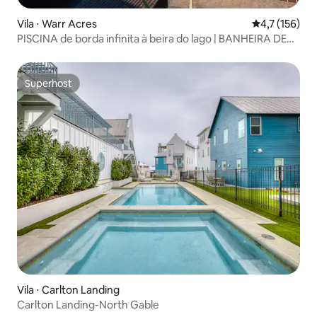
Vila ⋅ Warr Acres
4,7 de uma av
4,7 (156)
PISCINA de borda infinita à beira do lago | BANHEIRA DE
HIDROMASSAGEM | VISTAS PARA O LAGO
Superhost
Superhost
Vila ⋅ Carlton Landing
Carlton Landing-North Gable