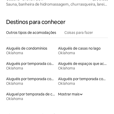
Sauna, banheira de hidromassagem, churrasqueira, lareira
externa, retiro privado
Destinos para conhecer
Outros tipos de acomodações
Coisas para fazer
Aluguéis de condomínios
Aluguéis de casas no lago
Oklahoma
Oklahoma
Aluguéis por temporada com suítes privativas
Aluguéis de espaços que aceitam animais de estimação
Oklahoma
Oklahoma
Aluguéis por temporada com café da manhã
Aluguéis por temporada com banheiro para PCD
Oklahoma
Oklahoma
Aluguel por temporada de casas na árvore
Mostrar mais
Oklahoma