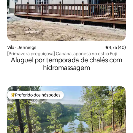
Vila ⋅ Jennings
4,75 de uma a
4,75 (40)
[Primavera preguiçosa] Cabana japonesa no estilo Fuji
Aluguel por temporada de chalés com
hidromassagem
Preferido dos hóspedes
Entre os melhores preferidos dos hóspedes