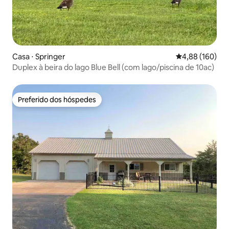
Casa ⋅ Springer
4,88 de uma av
4,88 (160)
Duplex à beira do lago Blue Bell (com lago/piscina de 10ac)
Preferido dos hóspedes
Preferido dos hóspedes