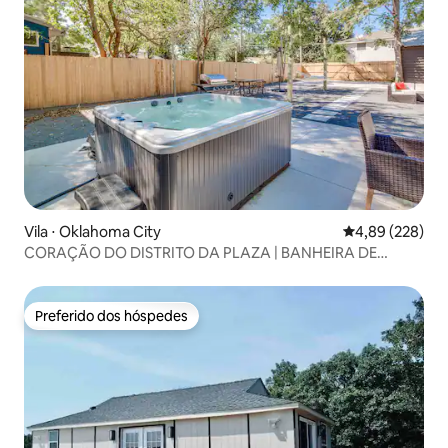
Vila ⋅ Oklahoma City
4,89 de uma ava
4,89 (228)
CORAÇÃO DO DISTRITO DA PLAZA | BANHEIRA DE
HIDROMASSAGEM | MESA DE BILIAR
Preferido dos hóspedes
Preferido dos hóspedes