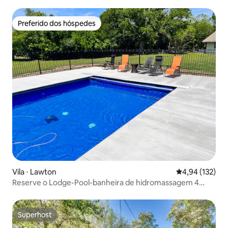
Preferido dos hóspedes
Preferido dos hóspedes
Vila ⋅ Lawton
4,94 de uma av
4,94 (132)
Reserve o Lodge-Pool-banheira de hidromassagem 4
king, 14 camas, jantar 24
Superhost
Superhost