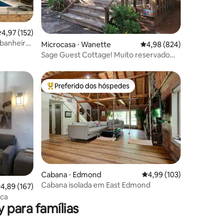
,97 de uma avaliação média de 5, 152 avaliações
4,97 (152)
 banheira
ções
Microcasa ⋅ Wanette
4,98 de uma avaliação m
4,98 (824)
Sage Guest Cottage! Muito reservado
(LEGAL) Banheira de hidromassagem!
Preferido dos hóspedes
os hóspedes
Entre os melhores preferidos dos hóspedes
Cabana ⋅ Edmond
4,99 de uma avaliação 
4,99 (103)
Cabana isolada em East Edmond
ções
,89 de uma avaliação média de 5, 167 avaliações
4,89 (167)
ica
 para famílias