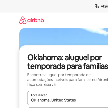
Pular
Algu
para
o
conteúdo
Oklahoma: aluguel por
temporada para famílias
Encontre aluguel por temporada de
acomodações incríveis para famílias no Airbn
faça sua reserva
Localização
Quando os resultados estiverem disponíveis, expl