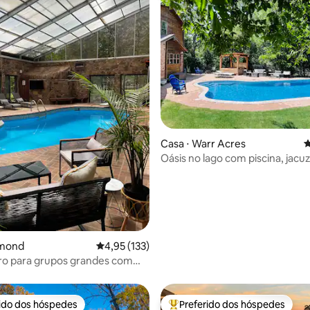
édia de 5, 158 avaliações
Casa ⋅ Warr Acres
4
Oásis no lago com piscina, jacuz
academia
dmond
4,95 de uma avaliação média de 5, 133 avalia
4,95 (133)
iro para grupos grandes com
ivativa
rido dos hóspedes
Preferido dos hóspedes