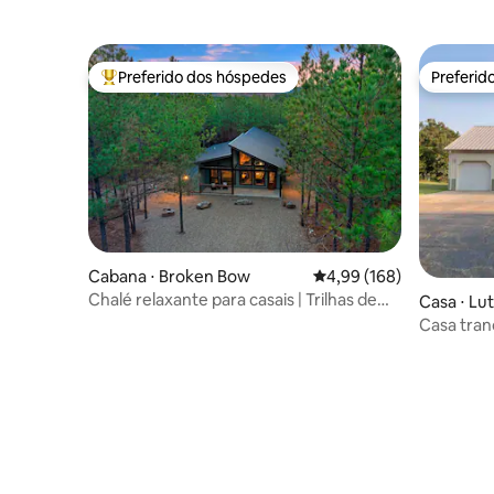
Preferido dos hóspedes
Preferid
Entre os melhores preferidos dos hóspedes
Preferid
Cabana ⋅ Broken Bow
4,99 de uma avaliação m
4,99 (168)
Chalé relaxante para casais | Trilhas de
Casa ⋅ Lu
quadriciclo | Jacuzzi
Casa tran
com pisci