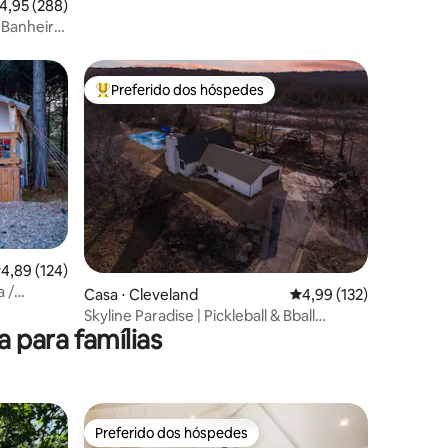
,95 de uma avaliação média de 5, 288 avaliações
4,95 (288)
 Banheira
iacho!
Preferido dos hóspedes
Entre os melhores preferidos dos hóspedes
ções
,89 de uma avaliação média de 5, 124 avaliações
4,89 (124)
a /
Casa ⋅ Cleveland
4,99 de uma avaliação 
4,99 (132)
 graça
Skyline Paradise | Pickleball & Bball
para famílias
|Keystone Lk
Preferido dos hóspedes
os hóspedes
Preferido dos hóspedes