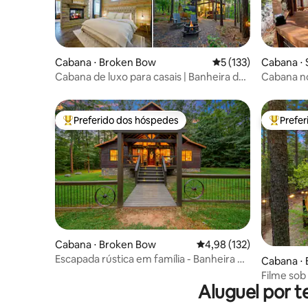
Cabana ⋅ Broken Bow
5 de uma avaliação m
5 (133)
Cabana ⋅ 
Cabana de luxo para casais | Banheira de
Cabana no
hidromassagem, sauna, banheira de
de hidro
imersão
Preferido dos hóspedes
Prefe
Entre os melhores preferidos dos hóspedes
Entre os
Cabana ⋅ Broken Bow
4,98 de uma avaliação m
4,98 (132)
Escapada rústica em família - Banheira de
Cabana ⋅
hidromassagem|Lareira|Mesa de sinuca
Filme sob 
Aluguel por t
hidromas