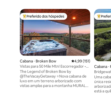
Preferido dos hóspedes
Prefe
Entre os melhores preferidos dos hóspedes
Entre os
Cabana ⋅ Broken Bow
4,99 de uma avaliação m
4,99 (151)
Vistas para 50 Mile Mtn! Escorregador •
Cabana ⋅
Dinos • Putt • 2 camas king size + beliches
The Legend of Broken Bow by
Bridgewa
@TheVacayGetaway ⭐️Nova cabana de
(moderna/
Uma caban
luxo em um terreno arborizado com
única res
vistas amplas para a montanha MURAL
arborizad
⭐️TREX, dinossauros em tamanho real,
está a qu
escorregador/escalada/fliperama
a 3 minut
⭐️Banheira de hidromassagem, putt putt,
Pawhuska.
cadeiras de rede, cornhole, TVs ao ar
lado da c
livre ⭐️Dois grandes decks com
uma trilh