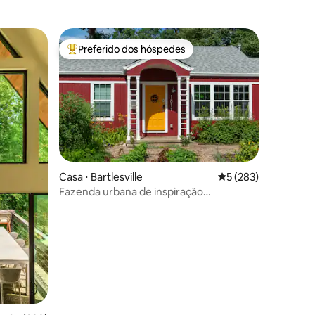
Preferido dos hóspedes
os hóspedes
Entre os melhores preferidos dos hóspedes
Casa ⋅ Bartlesville
5 de uma avaliação 
5 (283)
Fazenda urbana de inspiração
ções
escandinava com sauna