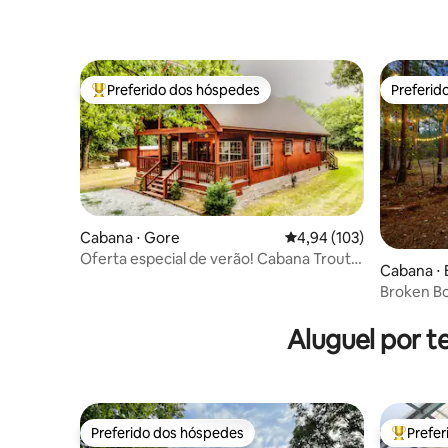
Preferido dos hóspedes
Preferid
Entre os melhores preferidos dos hóspedes
Preferid
Cabana ⋅ Gore
4,94 de uma avaliação m
4,94 (103)
Oferta especial de verão! Cabana Trout
Cabana ⋅
River Lodge River Run
Broken Bo
hidromass
Aluguel por 
Preferido dos hóspedes
Prefe
Preferido dos hóspedes
Entre os