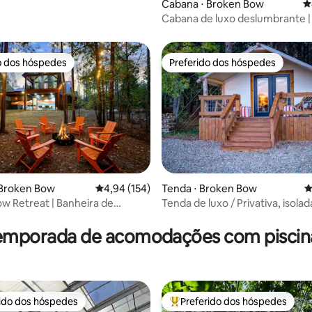
Cabana ⋅ Broken Bow
4
Cabana de luxo deslumbrante |
de hidromassagem, fogueira, r
o dos hóspedes
Preferido dos hóspedes
o dos hóspedes
Preferido dos hóspedes
édia de 5, 103 avaliações
 Broken Bow
4,94 de uma avaliação média de 5, 154 avalia
4,94 (154)
Tenda ⋅ Broken Bow
4
w Retreat | Banheira de
Tenda de luxo / Privativa, isolad
agem · Sala de jogos · Fogueira
Animais de estimação ficam de
temporada de acomodações com piscina 
rido dos hóspedes
Preferido dos hóspedes
 melhores preferidos dos hóspedes
Entre os melhores preferidos d