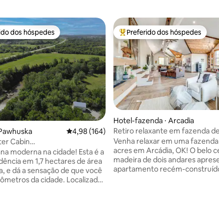
rido dos hóspedes
Preferido dos hóspedes
 melhores preferidos dos hóspedes
Entre os melhores preferidos d
édia de 5, 151 avaliações
Hotel-fazenda ⋅ Arcadia
Retiro relaxante em fazenda de
 Pawhuska
4,98 de uma avaliação média de 5, 164 avalia
4,98 (164)
em Arcádia
Venha relaxar em uma fazenda
ter Cabin
acres em Arcádia, OK! O belo c
privada/nos limites da cidade!)
a moderna na cidade! Esta é a
madeira de dois andares apres
idência em 1,7 hectares de área
apartamento recém-construíd
a, e dá a sensação de que você
2.000 pés quadrados com todas
ilômetros da cidade. Localizado
comodidades para uma estadia
os de carro do centro de
confortável. Isso inclui uma co
 Relaxe no deck de 30 m² ao
completa, TV de 85 polegadas
asa ou desça alguns degraus por
surround, dois quartos loft com
a arborizada até a plataforma