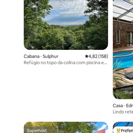
Cabana ⋅ Sulphur
4,82 de uma avaliação m
4,82 (158)
Refúgio no topo da colina com piscina e
vista para a casa na árvore!
Casa ⋅ E
Lindo ret
piscina pr
Superhost
Prefe