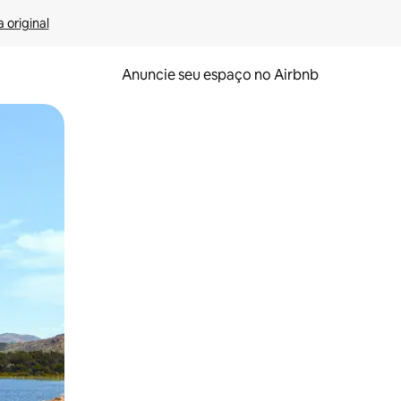
 original
Anuncie seu espaço no Airbnb
 deslizando o dedo na tela.