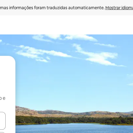
mas informações foram traduzidas automaticamente. 
Mostrar idioma
b e
ore-os usando as seta para cima e para baixo do teclado ou tocando e