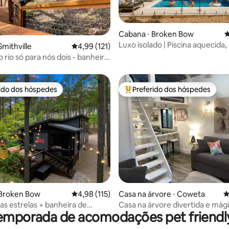
Cabana ⋅ Broken Bow
4
Luxo isolado | Piscina aquecida,
édia de 5, 133 avaliações
Smithville
4,99 de uma avaliação média de 5, 121 avalia
4,99 (121)
de hidromassagem e pesca
 rio só para nós dois - banheira
massagem/caiaque/peixe
rido dos hóspedes
Preferido dos hóspedes
 melhores preferidos dos hóspedes
Entre os melhores preferidos d
édia de 5, 132 avaliações
 Broken Bow
4,98 de uma avaliação média de 5, 115 avalia
4,98 (115)
Casa na árvore ⋅ Coweta
4
as estrelas + banheira de
Casa na árvore divertida e mág
emporada de acomodações pet friendly
sagem/sauna/banho frio