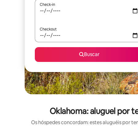
Check-in
Checkout
Buscar
Oklahoma: aluguel por t
Os hóspedes concordam: estes aluguéis por te