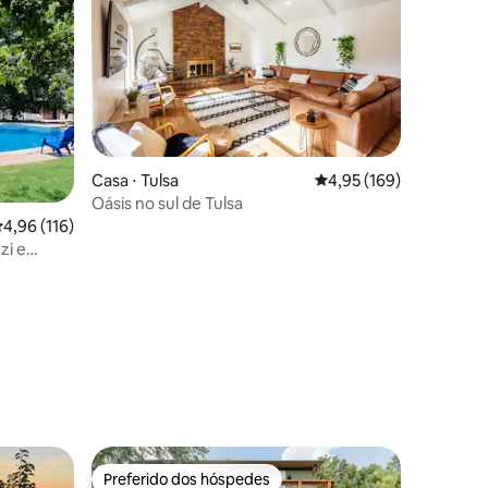
Casa ⋅ Tulsa
4,95 de uma avaliação 
4,95 (169)
Oásis no sul de Tulsa
,96 de uma avaliação média de 5, 116 avaliações
4,96 (116)
zi e
ções
Preferido dos hóspedes