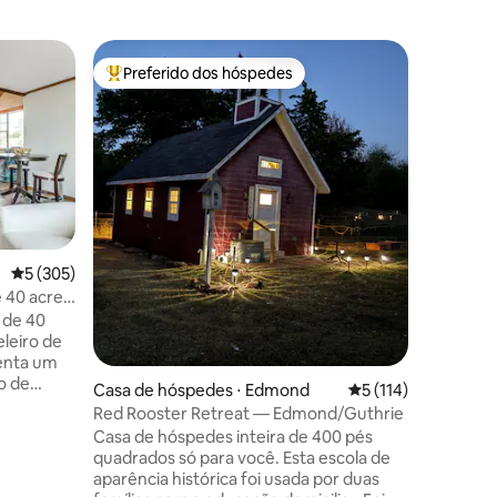
Cabana ⋅
Preferido dos hóspedes
Prefe
os hóspedes
Entre os melhores preferidos dos hóspedes
Entre o
Refúgio 
vistas inc
Bem-vind
de luxo 
Montanha
grandes 
desfruta
lago Sard
Todos os
excelente
5 de uma avaliação média de 5, 305 avaliações
5 (305)
enquanto 
 40 acres
ções
relaxant
 de 40
públicas 
eleiro de
ótimo lug
enta um
barcos, v
o de
pavilhão 
Casa de hóspedes ⋅ Edmond
5 de uma avaliação 
5 (114)
 as
algumas 
Red Rooster Retreat — Edmond/Guthrie
aproveita
Casa de hóspedes inteira de 400 pés
zinha
quadrados só para você. Esta escola de
 com som
aparência histórica foi usada por duas
 três